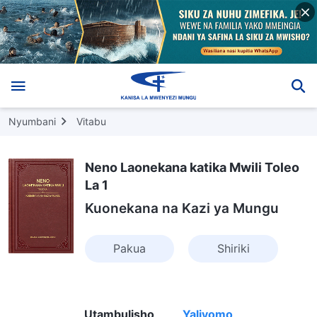
Nyumbani
Vitabu
Neno Laonekana katika Mwili Toleo
La 1
Kuonekana na Kazi ya Mungu
Pakua
Shiriki
Utambulisho
Yaliyomo