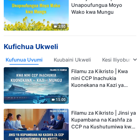
Unapoufungua Moyo
Wako kwa Mungu
3:50
Kufichua Ukweli
Kufunua Uvumi
Kuubaini Ukweli
Kesi Iliyobuniw
Filamu za Kikristo | Kwa
nini CCP Inachukia
Kuonekana na Kazi ya
Mungu (Dondoo Teule)
15:00
Filamu za Kikristo | Jinsi ya
Kupambana na Kashfa za
CCP na Kushutumiwa kwa
Kristo (Dondoo Teule)