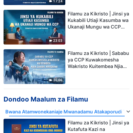
17:24
Filamu za Kikristo | Jinsi ya
Kukabili Utiaji Kasumba wa
Ukanaji Mungu wa CCP
(Dondoo Teule)
23:03
Filamu za Kikristo | Sababu
ya CCP Kuwakomesha
Wakristo Kuitembea Njia
Sahihi Maishani (Dondoo
Teule)
30:06
Dondoo Maalum za Filamu
Bwana Atamwonekaniaje Mwanadamu Atakaporudi Ten
Filamu za Kikristo | Jinsi ya
Kutafuta Kazi na