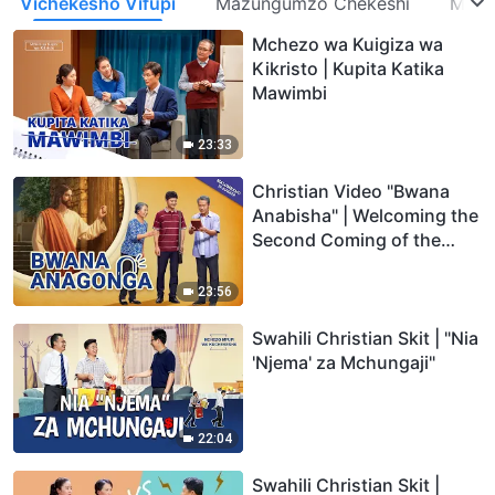
Vichekesho Vifupi
Mazungumzo Chekeshi
Miche
Mchezo wa Kuigiza wa
Kikristo | Kupita Katika
Mawimbi
23:33
Christian Video "Bwana
Anabisha" | Welcoming the
Second Coming of the
Lord Jesus (Skit)
23:56
Swahili Christian Skit | "Nia
'Njema' za Mchungaji"
22:04
Swahili Christian Skit |