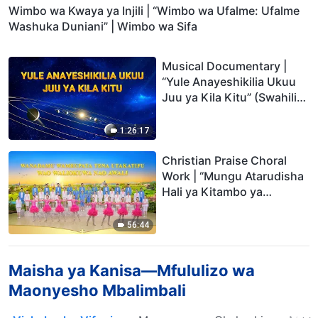
Wimbo wa Kwaya ya Injili | “Wimbo wa Ufalme: Ufalme
Washuka Duniani” | Wimbo wa Sifa
Musical Documentary |
“Yule Anayeshikilia Ukuu
Juu ya Kila Kitu” (Swahili
Subtitles)
1:26:17
Christian Praise Choral
Work | “Mungu Atarudisha
Hali ya Kitambo ya
Uumbaji”
56:44
Maisha ya Kanisa—Mfululizo wa
Maonyesho Mbalimbali