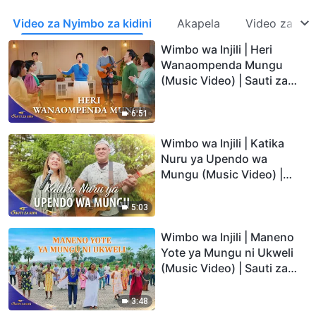
Video za Nyimbo za kidini
Akapela
Video za Kus
Wimbo wa Injili | Heri
Wanaompenda Mungu
(Music Video) | Sauti za
Sifa 2026
6:51
Wimbo wa Injili | Katika
Nuru ya Upendo wa
Mungu (Music Video) |
Sauti za Sifa 2026
5:03
Wimbo wa Injili | Maneno
Yote ya Mungu ni Ukweli
(Music Video) | Sauti za
Sifa 2026
3:48