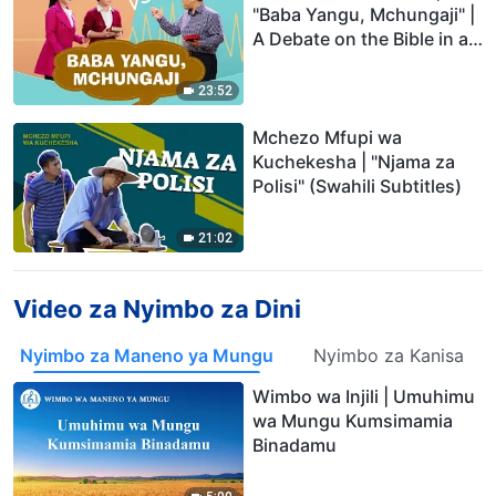
"Baba Yangu, Mchungaji" |
A Debate on the Bible in a
Family
23:52
Mchezo Mfupi wa
Kuchekesha | "Njama za
Polisi" (Swahili Subtitles)
21:02
Video za Nyimbo za Dini
Nyimbo za Maneno ya Mungu
Nyimbo za Kanisa
Wimbo wa Injili | Umuhimu
wa Mungu Kumsimamia
Binadamu