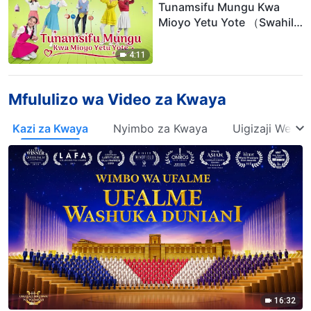
Tunamsifu Mungu Kwa
Mioyo Yetu Yote （Swahili
Subtitles）
4:11
Mfululizo wa Video za Kwaya
Kazi za Kwaya
Nyimbo za Kwaya
Uigizaji Wenye
16:32