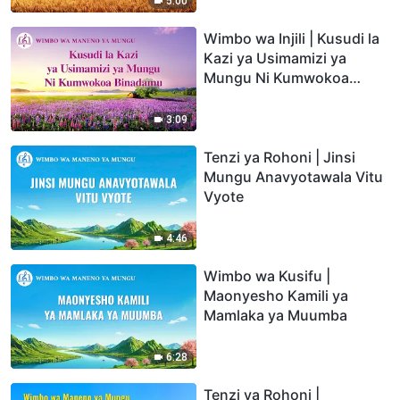
5:00
Wimbo wa Injili | Kusudi la
Kazi ya Usimamizi ya
Mungu Ni Kumwokoa
Binadamu
3:09
Tenzi ya Rohoni | Jinsi
Mungu Anavyotawala Vitu
Vyote
4:46
Wimbo wa Kusifu |
Maonyesho Kamili ya
Mamlaka ya Muumba
6:28
Tenzi ya Rohoni |