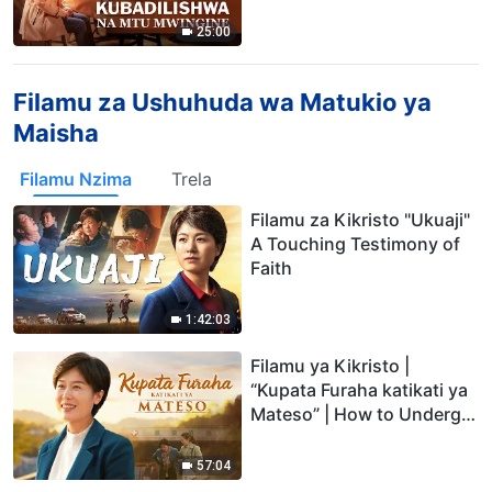
Subtitles)
25:00
Filamu za Ushuhuda wa Matukio ya
Maisha
Filamu Nzima
Trela
Filamu za Kikristo "Ukuaji"
A Touching Testimony of
Faith
1:42:03
Filamu ya Kikristo |
“Kupata Furaha katikati ya
Mateso” | How to Undergo
the Trial of Illness
57:04