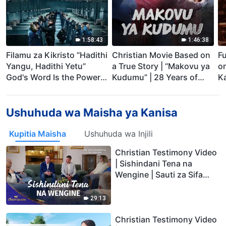
1:58:43
1:46:38
Filamu za Kikristo “Hadithi
Christian Movie Based on
Fu
Yangu, Hadithi Yetu”
a True Story | “Makovu ya
on
God's Word Is the Power
Kudumu” | 28 Years of
K
of Our Life
Persecution by the CCP
N
Ushuhuda wa Maisha ya Kanisa
Kupitia Maisha
Ushuhuda wa Injili
Christian Testimony Video
| Sishindani Tena na
Wengine | Sauti za Sifa
2026
29:13
Christian Testimony Video