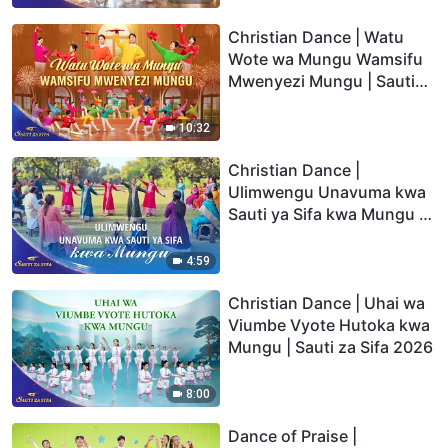
Christian Dance | Watu
Wote wa Mungu Wamsifu
Mwenyezi Mungu | Sauti
za Sifa 2026
10:32
Christian Dance |
Ulimwengu Unavuma kwa
Sauti ya Sifa kwa Mungu |
Sauti za Sifa 2026
4:59
Christian Dance | Uhai wa
Viumbe Vyote Hutoka kwa
Mungu | Sauti za Sifa 2026
8:00
Dance of Praise |