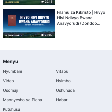
20:15
Filamu za Kikristo | Hivyo
Hivi Ndivyo Bwana
Anavyorudi (Dondoo
Teule)
22:07
Menyu
Nyumbani
Vitabu
Video
Nyimbo
Usomaji
Ushuhuda
Maonyesho ya Picha
Habari
Kutuhusu