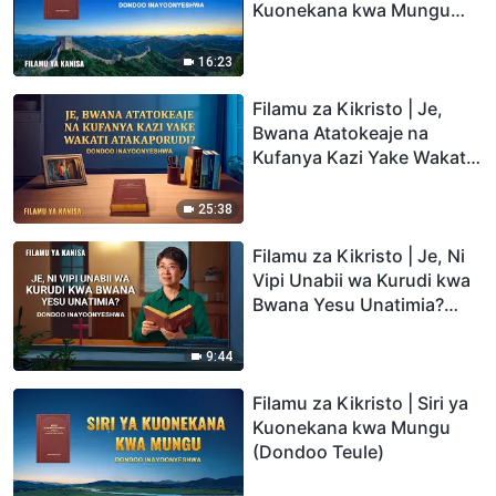
Kuonekana kwa Mungu
(Dondoo Teule)
16:23
Filamu za Kikristo | Je,
Bwana Atatokeaje na
Kufanya Kazi Yake Wakati
Atakaporudi? (Dondoo
Teule)
25:38
Filamu za Kikristo | Je, Ni
Vipi Unabii wa Kurudi kwa
Bwana Yesu Unatimia?
(Dondoo Teule)
9:44
Filamu za Kikristo | Siri ya
Kuonekana kwa Mungu
(Dondoo Teule)