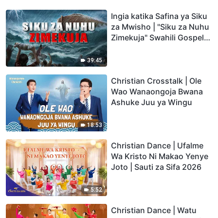
Ingia katika Safina ya Siku
za Mwisho | "Siku za Nuhu
Zimekuja" Swahili Gospel
Video
39:45
Christian Crosstalk | Ole
Wao Wanaongoja Bwana
Ashuke Juu ya Wingu
18:53
Christian Dance | Ufalme
Wa Kristo Ni Makao Yenye
Joto | Sauti za Sifa 2026
5:52
Christian Dance | Watu