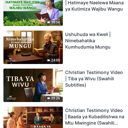
| Hatimaye Naelewa Maana
ya Kutimiza Wajibu Wangu
30:58
Ushuhuda wa Kweli |
Nimebahatika
Kumhudumia Mungu
24:00
Christian Testimony Video
| Tiba ya Wivu (Swahili
Subtitles)
29:26
Christian Testimony Video
| Baada ya Kubadilishwa na
Mtu Mwingine (Swahili