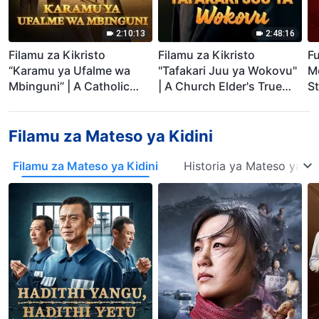
2:10:13
2:48:16
Filamu za Kikristo
Filamu za Kikristo
Fu
“Karamu ya Ufalme wa
"Tafakari Juu ya Wokovu"
M
Mbinguni” | A Catholic
| A Church Elder's True
S
Priest's Testimony
Testimony
Filamu za Mateso ya Kidini
Filamu za Mateso ya Kidini
Historia ya Mateso ya Di