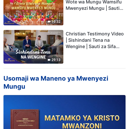
Wote wa Mungu Wamsifu
Mwenyezi Mungu | Sauti
za Sifa 2026
10:32
Christian Testimony Video
| Sishindani Tena na
Wengine | Sauti za Sifa
2026
29:13
Usomaji wa Maneno ya Mwenyezi
Mungu