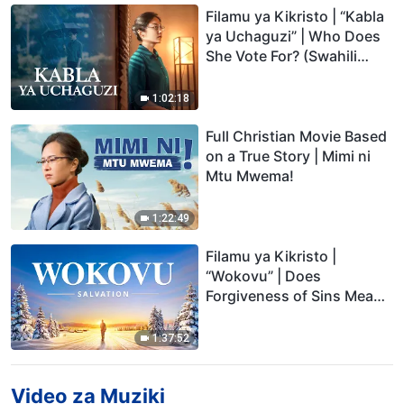
Filamu ya Kikristo | “Kabla
ya Uchaguzi” | Who Does
She Vote For? (Swahili
Subtitles)
1:02:18
Full Christian Movie Based
on a True Story | Mimi ni
Mtu Mwema!
1:22:49
Filamu ya Kikristo |
“Wokovu” | Does
Forgiveness of Sins Mean
Full Salvation?
1:37:52
Video za Muziki