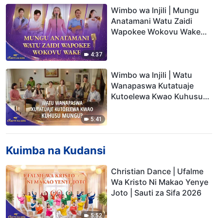
Wimbo wa Injili | Mungu
Anatamani Watu Zaidi
Wapokee Wokovu Wake
(Music Video) | Sauti za
Sifa 2026
4:37
Wimbo wa Injili | Watu
Wanapaswa Kutatuaje
Kutoelewa Kwao Kuhusu
Mungu? (Music Video) |
Sauti za Sifa 2026
5:41
Kuimba na Kudansi
Christian Dance | Ufalme
Wa Kristo Ni Makao Yenye
Joto | Sauti za Sifa 2026
5:52