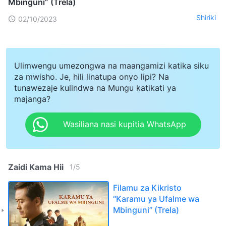
Mbinguni” (Trela)
Shiriki
02/10/2023
Ulimwengu umezongwa na maangamizi katika siku
za mwisho. Je, hili linatupa onyo lipi? Na
tunawezaje kulindwa na Mungu katikati ya
majanga?
Wasiliana nasi kupitia WhatsApp
Zaidi Kama Hii
1
/
5
Filamu za Kikristo
“Karamu ya Ufalme wa
Mbinguni” (Trela)