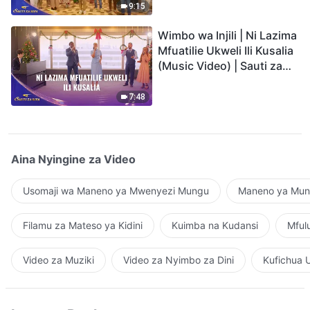
9:15
Wimbo wa Injili | Ni Lazima
Mfuatilie Ukweli Ili Kusalia
(Music Video) | Sauti za
Sifa 2026
7:48
Aina Nyingine za Video
Usomaji wa Maneno ya Mwenyezi Mungu
Maneno ya Mung
Filamu za Mateso ya Kidini
Kuimba na Kudansi
Mful
Video za Muziki
Video za Nyimbo za Dini
Kufichua 