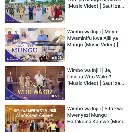
(Music Video) | Sauti za
Sifa 2026
3:48
Wimbo wa Injili | Moyo
Mwaminifu kwa Ajili ya
Mungu (Music Video) |
Sauti za Sifa 2026
6:28
Wimbo wa Injili | Je,
Unajua Wito Wako?
(Music Video) | Sauti za
Sifa 2026
6:11
Wimbo wa Injili | Sifa kwa
Mwenyezi Mungu
Haitakoma Kamwe (Music
Video) | Sauti za Sifa 2026