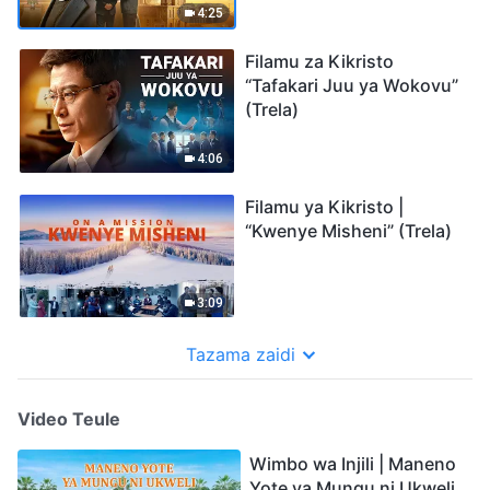
4:25
Filamu za Kikristo
“Tafakari Juu ya Wokovu”
(Trela)
4:06
Filamu ya Kikristo |
“Kwenye Misheni” (Trela)
3:09
Tazama zaidi
Video Teule
Wimbo wa Injili | Maneno
Yote ya Mungu ni Ukweli