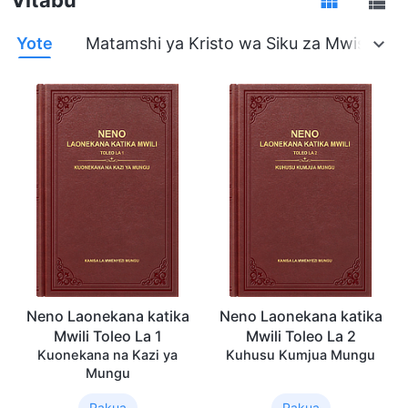
Yote
Matamshi ya Kristo wa Siku za Mwisho
Neno Laonekana katika
Neno Laonekana katika
Mwili Toleo La 1
Mwili Toleo La 2
Kuonekana na Kazi ya
Kuhusu Kumjua Mungu
Mungu
Pakua
Pakua