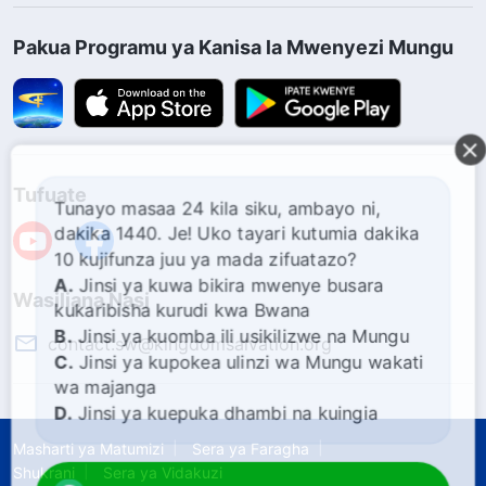
Pakua Programu ya Kanisa la Mwenyezi Mungu
Tufuate
Tunayo masaa 24 kila siku, ambayo ni,
dakika 1440. Je! Uko tayari kutumia dakika
10 kujifunza juu ya mada zifuatazo?
A.
Jinsi ya kuwa bikira mwenye busara
Wasiliana Nasi
kukaribisha kurudi kwa Bwana
B.
Jinsi ya kuomba ili usikilizwe na Mungu
contact.sw@kingdomsalvation.org
C.
Jinsi ya kupokea ulinzi wa Mungu wakati
wa majanga
D.
Jinsi ya kuepuka dhambi na kuingia
katika ufalme wa mbinguni
Masharti ya Matumizi
Sera ya Faragha
Shukrani
Sera ya Vidakuzi