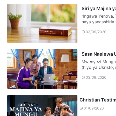
Siri ya Majina 
“Ingawa Yehova, 
haya yanaashiria
haya…
03/09/2020
Sasa Naelewa U
Mwenyezi Mungu a
(hiyo ya Ukristo,
kuji…
03/09/2020
Christian Testim
01/09/2020