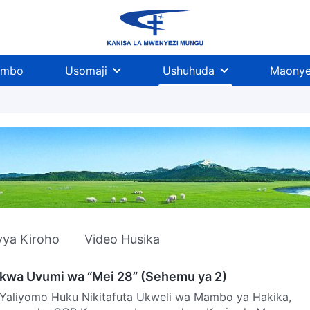
imbo
Usomaji
Ushuhuda
Maonye
vya Kiroho
Video Husika
kwa Uvumi wa “Mei 28” (Sehemu ya 2)