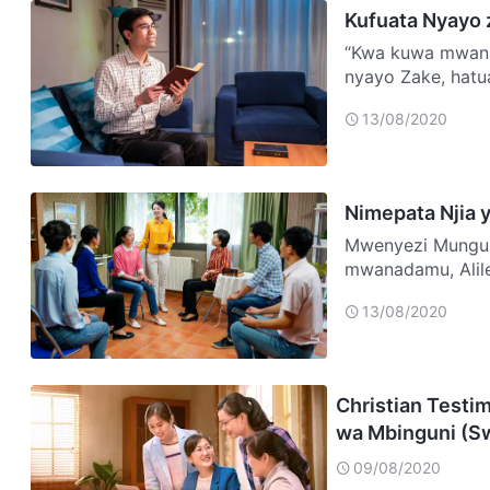
Kufuata Nyayo
“Kwa kuwa mwana
nyayo Zake, hat
Aendapo.’ Hawa 
13/08/2020
Nimepata Njia 
Mwenyezi Mungu 
mwanadamu, Alile
wa siku za mwis
13/08/2020
Christian Testim
wa Mbinguni (Sw
09/08/2020