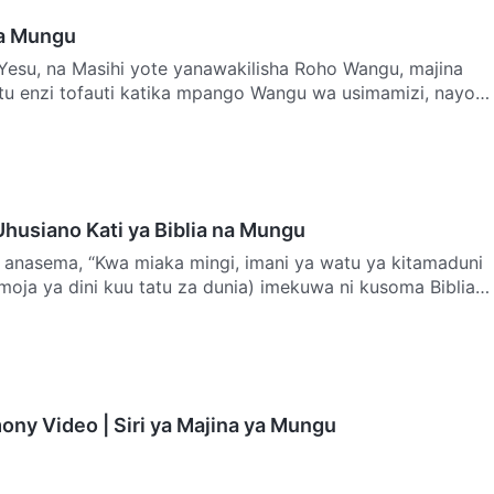
ya Mungu
Yesu, na Masihi yote yanawakilisha Roho Wangu, majina
 tu enzi tofauti katika mpango Wangu wa usimamizi, nayo
husiano Kati ya Biblia na Mungu
nasema, “Kwa miaka mingi, imani ya watu ya kitamaduni
 moja ya dini kuu tatu za dunia) imekuwa ni kusoma Biblia;
ony Video | Siri ya Majina ya Mungu