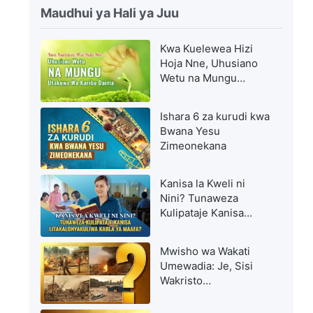
Maudhui ya Hali ya Juu
Kwa Kuelewea Hizi
Hoja Nne, Uhusiano
Wetu na Mungu
Utakuwa Wa Karibu
Daima
Ishara 6 za kurudi kwa
Bwana Yesu
Zimeonekana
Kanisa la Kweli ni
Nini? Tunaweza
Kulipataje Kanisa
Litakalonyakuliwa
Kabla ya Maafa?
Mwisho wa Wakati
Umewadia: Je, Sisi
Wakristo
Tutanyakuliwa Vipi
Kabla ya Dhiki Kuu?