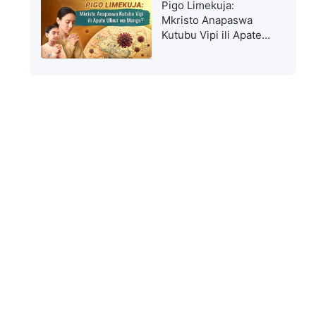
Pigo Limekuja:
Mkristo Anapaswa
Kutubu Vipi ili Apate
Ulinzi wa Mungu?