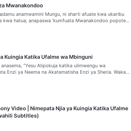
 za Mwanakondoo
damu anamwamini Mungu, ni sharti afuate kwa ukaribu
ua kwa hatua; anapaswa ‘kumfuata Mwanakondoo popote
t…
ya Kuingia Katika Ufalme wa Mbinguni
anasema, “Yesu Alipokuja katika ulimwengu wa
ta Enzi ya Neema na Akatamatisha Enzi ya Sheria. Wakati
ho,…
ony Video | Nimepata Njia ya Kuingia Katika Ufalme
ahili Subtitles)