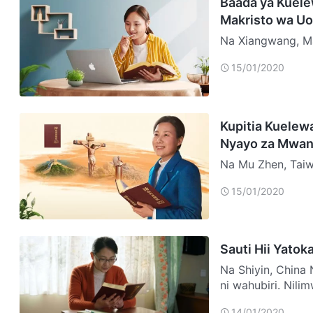
Baada ya Kuele
Makristo wa Uon
Na Xiangwang, Malesia Kutoka nikiwa wa umri mdog
yangu, shemasi w
15/01/2020
kumwamini Bwan
Kupitia Kuelew
Nyayo za Mwa
Na Mu Zhen, Tai
mwenye busara na
15/01/2020
wazazi, jamaa n
Sauti Hii Yatok
Na Shiyin, China 
ni wahubiri. Nil
md…
14/01/2020