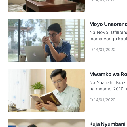
Moyo Unaorand
Na Novo, Ufilipin
mama yangu katik
ninge…
14/01/2020
Mwamko wa Ro
Na Yuanzhi, Brazi
na mnamo 2010, ni
nilijuana…
14/01/2020
Kuja Nyumbani