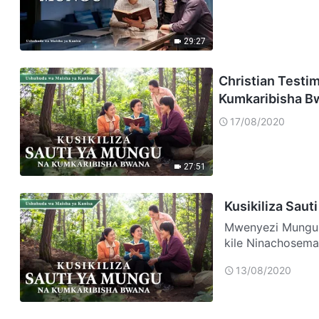
29:27
Christian Testim
Kumkaribisha Bw
17/08/2020
27:51
Kusikiliza Sau
Mwenyezi Mungu 
kile Ninachosema
mtakatifu wa Mu
13/08/2020