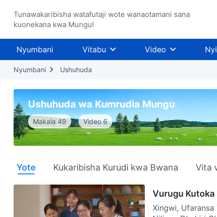
Tunawakaribisha watafutaji wote wanaotamani sana
kuonekana kwa Mungu!
Nyumbani
Vitabu
Video
Ny
Nyumbani
Ushuhuda
Ushuhuda wa Kumrudia Mungu
Makala 49
Video 6
Yote
Kukaribisha Kurudi kwa Bwana
Vita 
Vurugu Kutoka 
Xingwi, Ufaransa Yaliyomo Huku Nikitafuta Ukweli wa Mambo ya Hakika,