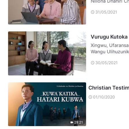
Niliona Dhahiri
Mungu…
31/05/2021
Vurugu Kutoka 
Xingwu, Ufaransa Yaliyomo Mara ya Kwanza Nilipousikia Uvumi Huu Mo
Wangu Ulihuzunika Kwa kudanganywa na Uvumi, Nilimkomesha 
Kuliamini…
30/05/2021
Christian Testi
01/10/2020
28:21