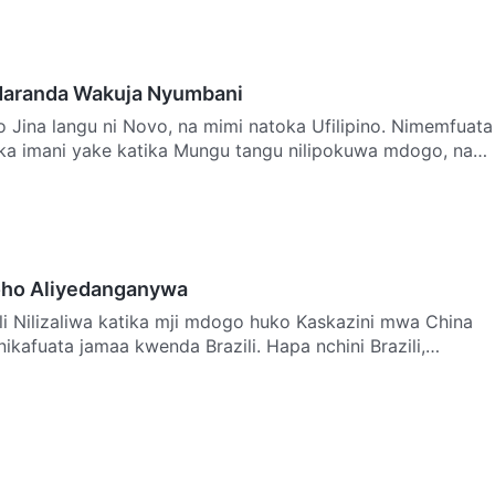
aranda Wakuja Nyumbani
o Jina langu ni Novo, na mimi natoka Ufilipino. Nimemfuata
a imani yake katika Mungu tangu nilipokuwa mdogo, na
ho Aliyedanganywa
li Nilizaliwa katika mji mdogo huko Kaskazini mwa China
kafuata jamaa kwenda Brazili. Hapa nchini Brazili,