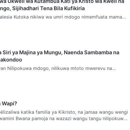
wa Ukweli wa Kutambua Kati ya Kristo wa Kweli na
go, Sijihadhari Tena Bila Kufikiria
o nimemfuata mama
a kanisa na mwalimu wa shule ya Jumapili, katika
a. M…
a Siri ya Majina ya Mungu, Naenda Sambamba na
nakondoo
wan Nilipokuwa mdogo, nilikuwa mtoto mwerevu na
 kwa hiyo daima nilipokea utunzaji wenye upendo wa
a mar…
a Wapi?
Nilizaliwa katika familia ya Kikristo, na jamaa wangu wengi
imwamini Bwana pamoja na wazazi wangu tangu nilipokuwa