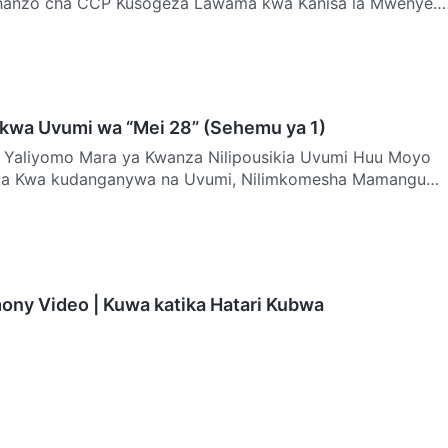
 Chanzo cha CCP Kusogeza Lawama kwa Kanisa la Mwenyezi
kwa Uvumi wa “Mei 28” (Sehemu ya 1)
yo
Mamangu
mony Video | Kuwa katika Hatari Kubwa