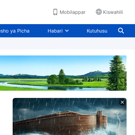
Mobilappar
Kiswahili
sho ya Picha
Habari
Kutuhusu