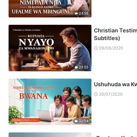
24:55
Christian Testi
Subtitles)
09/08/2020
29:55
Ushuhuda wa Kw
29/07/2020
32:14