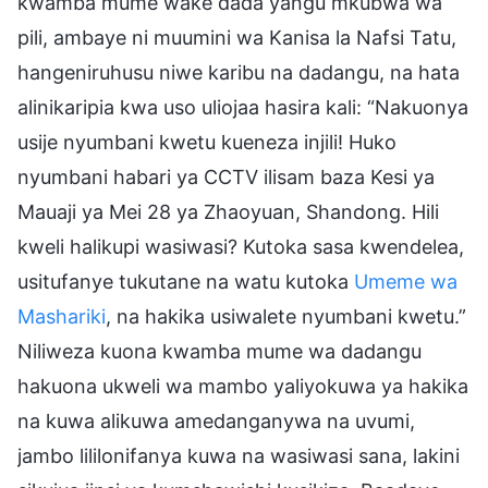
kwamba mume wake dada yangu mkubwa wa
pili, ambaye ni muumini wa Kanisa la Nafsi Tatu,
hangeniruhusu niwe karibu na dadangu, na hata
alinikaripia kwa uso uliojaa hasira kali: “Nakuonya
usije nyumbani kwetu kueneza injili! Huko
nyumbani habari ya CCTV ilisam baza Kesi ya
Mauaji ya Mei 28 ya Zhaoyuan, Shandong. Hili
kweli halikupi wasiwasi? Kutoka sasa kwendelea,
usitufanye tukutane na watu kutoka
Umeme wa
Mashariki
, na hakika usiwalete nyumbani kwetu.”
Niliweza kuona kwamba mume wa dadangu
hakuona ukweli wa mambo yaliyokuwa ya hakika
na kuwa alikuwa amedanganywa na uvumi,
jambo lililonifanya kuwa na wasiwasi sana, lakini