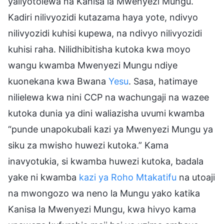
yaliyotolewa na Kanisa la Mwenyezi Mungu.
Kadiri nilivyozidi kutazama haya yote, ndivyo
nilivyozidi kuhisi kupewa, na ndivyo nilivyozidi
kuhisi raha. Nilidhibitisha kutoka kwa moyo
wangu kwamba Mwenyezi Mungu ndiye
kuonekana kwa Bwana
Yesu
. Sasa, hatimaye
nilielewa kwa nini CCP na wachungaji na wazee
kutoka dunia ya dini waliazisha uvumi kwamba
“punde unapokubali kazi ya Mwenyezi Mungu ya
siku za mwisho huwezi kutoka.” Kama
inavyotukia, si kwamba huwezi kutoka, badala
yake ni kwamba
kazi ya Roho Mtakatifu
na utoaji
na mwongozo wa neno la Mungu yako katika
Kanisa la Mwenyezi Mungu, kwa hivyo kama