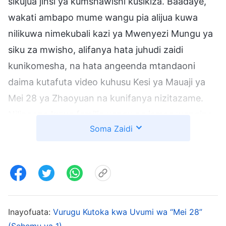
sikujua jinsi ya kumshawishi kusikiza. Baadaye,
wakati ambapo mume wangu pia alijua kuwa
nilikuwa nimekubali kazi ya Mwenyezi Mungu ya
siku za mwisho, alifanya hata juhudi zaidi
kunikomesha, na hata angeenda mtandaoni
daima kutafuta video kuhusu Kesi ya Mauaji ya
Mei 28 ya Zhaoyuan na kunifanya nizitazame.
Nilipoona kuwa familia yangu na jamaa wengine
Soma Zaidi
waliendelea kudanganywa na Kesi ya Mei 28 ya
Zhoyuan na hawakutaka kuchunguza kazi ya
Mungu katika siku za mwisho, nilihisi huzuni
sana. Na, kwa sababu kimo changu ni kidogo,
wakati wowote ambapo wanafamilia wangu
walinijia kwa nguvu, sikujua jinsi ya kukanusha na
Inayofuata:
Vurugu Kutoka kwa Uvumi wa “Mei 28”
(Sehemu ya 1)