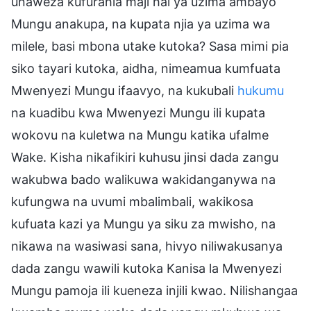
unaweza kufurahia maji hai ya uzima ambayo
Mungu anakupa, na kupata njia ya uzima wa
milele, basi mbona utake kutoka? Sasa mimi pia
siko tayari kutoka, aidha, nimeamua kumfuata
Mwenyezi Mungu ifaavyo, na kukubali
hukumu
na kuadibu kwa Mwenyezi Mungu ili kupata
wokovu na kuletwa na Mungu katika ufalme
Wake. Kisha nikafikiri kuhusu jinsi dada zangu
wakubwa bado walikuwa wakidanganywa na
kufungwa na uvumi mbalimbali, wakikosa
kufuata kazi ya Mungu ya siku za mwisho, na
nikawa na wasiwasi sana, hivyo niliwakusanya
dada zangu wawili kutoka Kanisa la Mwenyezi
Mungu pamoja ili kueneza injili kwao. Nilishangaa