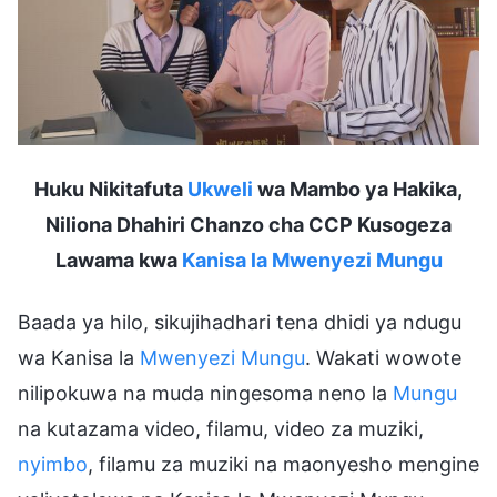
Huku Nikitafuta
Ukweli
wa Mambo ya Hakika,
Niliona Dhahiri Chanzo cha CCP Kusogeza
Lawama kwa
Kanisa la Mwenyezi Mungu
Baada ya hilo, sikujihadhari tena dhidi ya ndugu
wa Kanisa la
Mwenyezi Mungu
. Wakati wowote
nilipokuwa na muda ningesoma neno la
Mungu
na kutazama video, filamu, video za muziki,
nyimbo
, filamu za muziki na maonyesho mengine