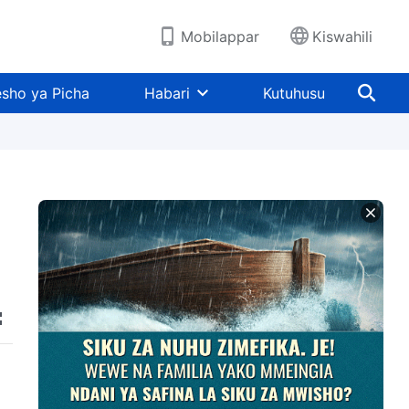
Mobilappar
Kiswahili
sho ya Picha
Habari
Kutuhusu