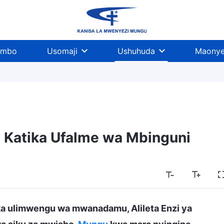
imbo
Usomaji
Ushuhuda
Maonye
a Katika Ufalme wa Mbinguni
ka ulimwengu wa mwanadamu, Alileta Enzi ya