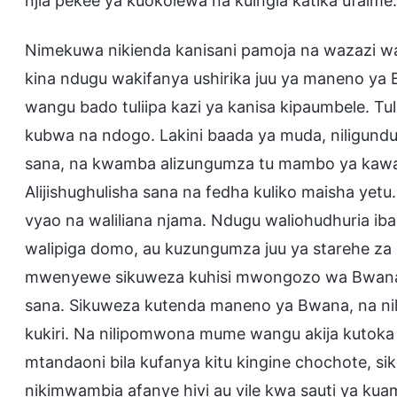
njia pekee ya kuokolewa na kuingia katika ufalme
Nimekuwa nikienda kanisani pamoja na wazazi wa
kina ndugu wakifanya ushirika juu ya maneno y
wangu bado tuliipa kazi ya kanisa kipaumbele. Tul
kubwa na ndogo. Lakini baada ya muda, niligun
sana, na kwamba alizungumza tu mambo ya kawaida
Alijishughulisha sana na fedha kuliko maisha ye
vyao na waliliana njama. Ndugu waliohudhuria ib
walipiga domo, au kuzungumza juu ya starehe za m
mwenyewe sikuweza kuhisi mwongozo wa Bwana, n
sana. Sikuweza kutenda maneno ya Bwana, na nilik
kukiri. Na nilipomwona mume wangu akija kutoka k
mtandaoni bila kufanya kitu kingine chochote, s
nikimwambia afanye hivi au vile kwa sauti ya kuam