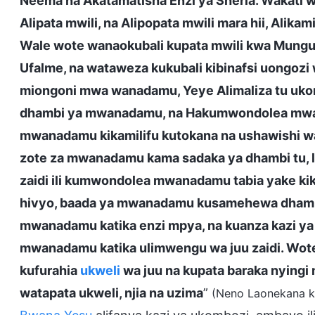
Neema na Akatamatisha Enzi ya Sheria. Wakati 
Alipata mwili, na Alipopata mwili mara hii, Alika
Wale wote wanaokubali kupata mwili kwa Mungu
Ufalme, na wataweza kukubali kibinafsi uongozi 
miongoni mwa wanadamu, Yeye Alimaliza tu uk
dhambi ya mwanadamu, na Hakumwondolea mwan
mwanadamu kikamilifu kutokana na ushawishi 
zote za mwanadamu kama sadaka ya dhambi tu, l
zaidi ili kumwondolea mwanadamu tabia yake ki
hivyo, baada ya mwanadamu kusamehewa dhamb
mwanadamu katika enzi mpya, na kuanza kazi ya
mwanadamu katika ulimwengu wa juu zaidi. Wot
kufurahia
ukweli
wa juu na kupata baraka nyingi
watapata ukweli, njia na uzima
”
(Neno Laonekana ka