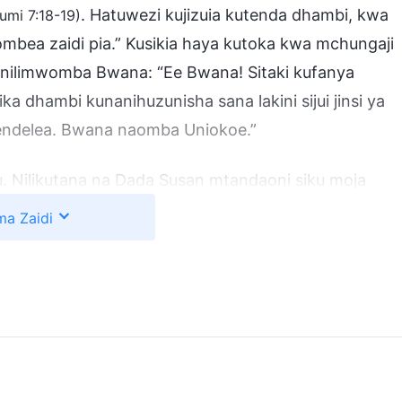
. Hatuwezi kujizuia kutenda dhambi, kwa
umi 7:18-19)
uombea zaidi pia.” Kusikia haya kutoka kwa mchungaji
, nilimwomba Bwana: “Ee Bwana! Sitaki kufanya
tika dhambi kunanihuzunisha sana lakini sijui jinsi ya
ndelea. Bwana naomba Uniokoe.”
ilikutana na Dada Susan mtandaoni siku moja
likuwa na utambuzi wa kipekee kuhusu Biblia na
a Zaidi
iki naye wasiwasi na shaka yangu katika kutafuta.
lakini siwezi hata kutenda msamaha na uvumilivu.
kuwa sitaingia katika ufalme wa mbinguni.
tusamehe dhambi zetu zote, na mradi tuombe na
guni Atakapokuja. Lakini bado nimechanganyikiwa
Susan alisema, “Ni kweli kwamba Bwana Yesu