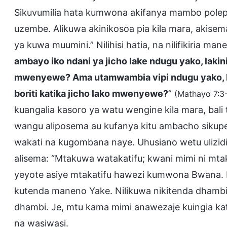
Sikuvumilia hata kumwona akifanya mambo pole
uzembe. Alikuwa akinikosoa pia kila mara, akise
ya kuwa muumini.” Nilihisi hatia, na nilifikiria ma
ambayo iko ndani ya jicho lake ndugu yako, lakini
mwenyewe? Ama utamwambia vipi ndugu yako, He
boriti katika jicho lako mwenyewe?
”
(Mathayo 7:3
kuangalia kasoro ya watu wengine kila mara, ba
wangu aliposema au kufanya kitu ambacho sikupen
wakati na kugombana naye. Uhusiano wetu ulizidi 
alisema: “Mtakuwa watakatifu; kwani mimi ni mta
yeyote asiye mtakatifu hawezi kumwona Bwana. 
kutenda maneno Yake. Nilikuwa nikitenda dhambi
dhambi. Je, mtu kama mimi anawezaje kuingia kati
na wasiwasi.