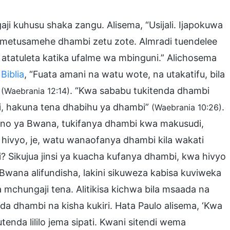
ji kuhusu shaka zangu. Alisema, “Usijali. Ijapokuwa
metusamehe dhambi zetu zote. Almradi tuendelee
tatuleta katika ufalme wa mbinguni.” Alichosema
a
Biblia
, “Fuata amani na watu wote, na utakatifu, bila
”
. “Kwa sababu tukitenda dhambi
(Waebrania 12:14)
li, hakuna tena dhabihu ya dhambi”
.
(Waebrania 10:26)
o ya Bwana, tukifanya dhambi kwa makusudi,
hivyo, je, watu wanaofanya dhambi kila wakati
 Sikujua jinsi ya kuacha kufanya dhambi, kwa hivyo
Bwana alifundisha, lakini sikuweza kabisa kuviweka
 mchungaji tena. Alitikisa kichwa bila msaada na
nda dhambi na kisha kukiri. Hata Paulo alisema, ‘Kwa
tenda lililo jema sipati. Kwani sitendi wema