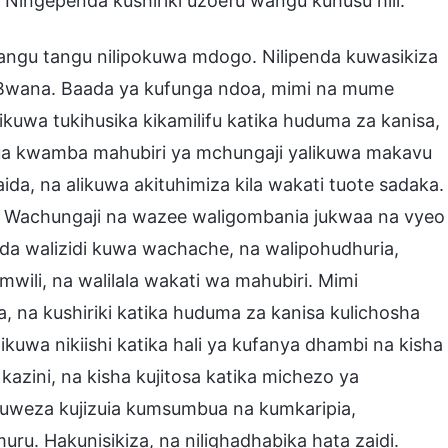
. Ningependa kushiriki uzoefu wangu kuhusu hili.
ngu tangu nilipokuwa mdogo. Nilipenda kuwasikiza
a Bwana. Baada ya kufunga ndoa, mimi na mume
ikuwa tukihusika kikamilifu katika huduma za kanisa,
dua kwamba mahubiri ya mchungaji yalikuwa makavu
, na alikuwa akituhimiza kila wakati tuote sadaka.
tu. Wachungaji na wazee waligombania jukwaa na vyeo
ada walizidi kuwa wachache, na walipohudhuria,
wili, na walilala wakati wa mahubiri. Mimi
a kushiriki katika huduma za kanisa kulichosha
uwa nikiishi katika hali ya kufanya dhambi na kisha
azini, na kisha kujitosa katika michezo ya
ikuweza kujizuia kumsumbua na kumkaripia,
uru. Hakunisikiza, na nilighadhabika hata zaidi.