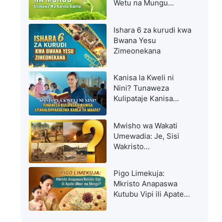
Wetu na Mungu
Utakuwa Wa Karibu
Daima
Ishara 6 za kurudi kwa
Bwana Yesu
Zimeonekana
Kanisa la Kweli ni
Nini? Tunaweza
Kulipataje Kanisa
Litakalonyakuliwa
Kabla ya Maafa?
Mwisho wa Wakati
Umewadia: Je, Sisi
Wakristo
Tutanyakuliwa Vipi
Kabla ya Dhiki Kuu?
Pigo Limekuja:
Mkristo Anapaswa
Kutubu Vipi ili Apate
Ulinzi wa Mungu?