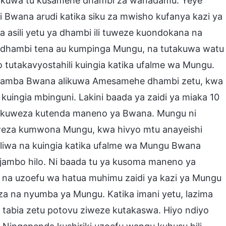
ilikuwa tu kusamehe dhambi za wanadamu. Yeye
ji Bwana arudi katika siku za mwisho kufanya kazi ya
a asili yetu ya dhambi ili tuweze kuondokana na
a dhambi tena au kumpinga Mungu, na tutakuwa watu
tutakavyostahili kuingia katika ufalme wa Mungu.
 kwamba Bwana alikuwa Amesamehe dhambi zetu, kwa
uingia mbinguni. Lakini baada ya zaidi ya miaka 10
 sikuweza kutenda maneno ya Bwana. Mungu ni
eweza kumwona Mungu, kwa hivyo mtu anayeishi
liwa na kuingia katika ufalme wa Mungu Bwana
 jambo hilo. Ni baada tu ya kusoma maneno ya
na uzoefu wa hatua muhimu zaidi ya kazi ya Mungu
za na nyumba ya Mungu. Katika imani yetu, lazima
i tabia zetu potovu ziweze kutakaswa. Hiyo ndiyo