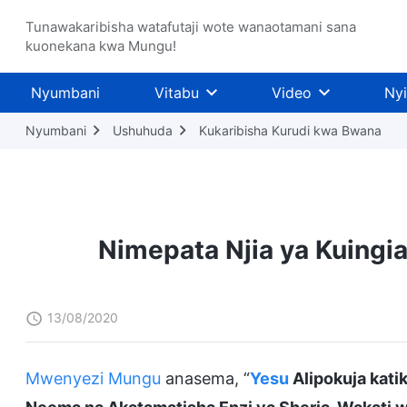
Tunawakaribisha watafutaji wote wanaotamani sana
kuonekana kwa Mungu!
Nyumbani
Vitabu
Video
Ny
Nyumbani
Ushuhuda
Kukaribisha Kurudi kwa Bwana
Nimepata Njia ya Kuingi
13/08/2020
Mwenyezi Mungu
anasema, “
Yesu
Alipokuja kati