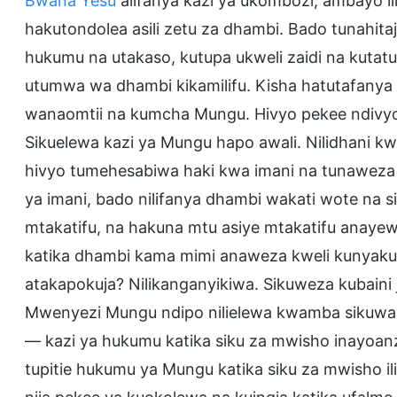
Bwana Yesu
alifanya kazi ya ukombozi, ambayo 
hakutondolea asili zetu za dhambi. Bado tunahita
hukumu na utakaso, kutupa ukweli zaidi na kutatu
utumwa wa dhambi kikamilifu. Kisha hatutafany
wanaomtii na kumcha Mungu. Hivyo pekee ndivyo 
Sikuelewa kazi ya Mungu hapo awali. Nilidhani
hivyo tumehesabiwa haki kwa imani na tunaweza k
ya imani, bado nilifanya dhambi wakati wote na
mtakatifu, na hakuna mtu asiye mtakatifu anay
katika dhambi kama mimi anaweza kweli kunyaku
atakapokuja? Nilikanganyikiwa. Sikuweza kubaini
Mwenyezi Mungu ndipo nilielewa kwamba sikuwa 
— kazi ya hukumu katika siku za mwisho inayoan
tupitie hukumu ya Mungu katika siku za mwisho il