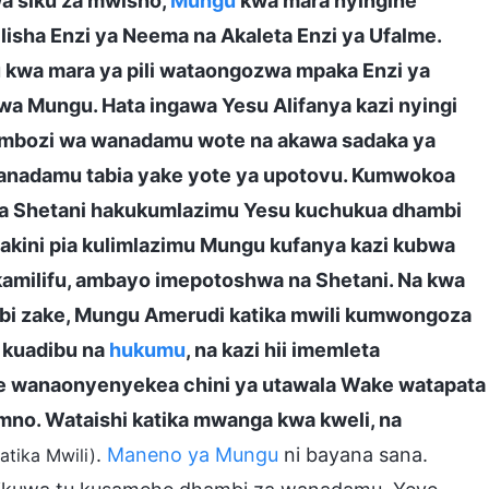
wa siku za mwisho,
Mungu
kwa mara nyingine
milisha Enzi ya Neema na Akaleta Enzi ya Ufalme.
 kwa mara ya pili wataongozwa mpaka Enzi ya
wa Mungu. Hata ingawa Yesu Alifanya kazi nyingi
ombozi wa wanadamu wote na akawa sadaka ya
adamu tabia yake yote ya upotovu. Kumwokoa
wa Shetani hakukumlazimu Yesu kuchukua dhambi
akini pia kulimlazimu Mungu kufanya kazi kubwa
kamilifu, ambayo imepotoshwa na Shetani. Na kwa
i zake, Mungu Amerudi katika mwili kumwongoza
 kuadibu na
hukumu
, na kazi hii imemleta
e wanaonyenyekea chini ya utawala Wake watapata
 mno. Wataishi katika mwanga kwa kweli, na
.
Maneno ya Mungu
ni bayana sana.
tika Mwili)