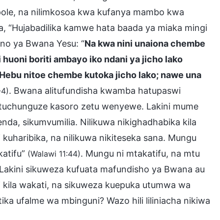
pole, na nilimkosoa kwa kufanya mambo kwa
ma, “Hujabadilika kamwe hata baada ya miaka mingi
neno ya Bwana Yesu: “
Na kwa nini unaiona chembe
 huoni boriti ambayo iko ndani ya jicho lako
bu nitoe chembe kutoka jicho lako; nawe una
. Bwana alitufundisha kwamba hatupaswi
-4)
li tuchunguze kasoro zetu wenyewe. Lakini mume
da, sikumvumilia. Nilikuwa nikighadhabika kila
kuharibika, na nilikuwa nikiteseka sana. Mungu
katifu”
. Mungu ni mtakatifu, na mtu
(Walawi 11:44)
Lakini sikuweza kufuata mafundisho ya Bwana au
 kila wakati, na sikuweza kuepuka utumwa wa
ka ufalme wa mbinguni? Wazo hili liliniacha nikiwa