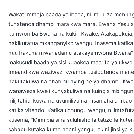
Wakati mmoja baada ya ibada, nilimuuliza mchunga
tunatenda dhambi mara kwa mara, Bwana Yesu a
kumwomba Bwana na kukiri Kwake, Atakapokuja, a
hakikutatua mkanganyiko wangu. Inasema katik
huu hakuna mwanadamu atakayemwona Bwana
makusudi baada ya sisi kupokea maarifa ya ukwe
Imeandikwa waziwazi kwamba tusipotenda manen
hakutakuwa na dhabihu nyingine ya dhambi. Kwa 
wanaweza kweli kunyakuliwa na kuingia mbinguni?
nilijitahidi kuwa na uvumilivu na msamaha ambao 
katika vitendo. Katika uchungu wangu, nilimtafuta
kusema, “Mimi pia sina suluhisho la tatizo la kute
sababu kutaka kumo ndani yangu, lakini jinsi ya ku