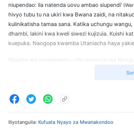
niupendao: ila natenda uovu ambao siupendi’
(War
hivyo tubu tu na ukiri kwa Bwana zaidi, na nitak
kulinikatisha tamaa sana. Katika uchungu wangu
dhambi, lakini kwa kweli siwezi kujizuia. Kuishi ka
kuepuka. Naogopa kwamba Utaniacha haya yakie
Mwisho wa mwanadamu ndio mwanzo wa Mungu. N
mnamo Mei 2018. Tulishiriki juu ya Biblia sana. A
Som
ushirika wake ulitia nuru sana, kwa hivyo nilishir
Nilisema, “Nimemwamini Bwana kwa miaka mingi, 
Mimi hufanya dhambi wakati wote. Nina wasiwasi 
Mchungaji wetu husema kwamba Bwana Yesu ame
kukiri kwa Bwana mara nyingi, Atatupeleka mbin
Iliyotangulia:
Kufuata Nyayo za Mwanakondoo
moyoni. Je, una maoni gani kuhusu haya?” Dada 