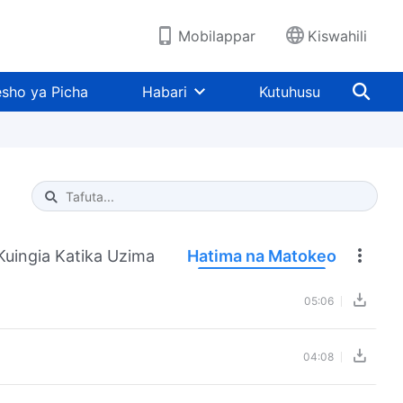
Mobilappar
Kiswahili
sho ya Picha
Habari
Kutuhusu
Type 1 or more characters for results.
Kuingia Katika Uzima
Hatima na Matokeo
05:06
04:08