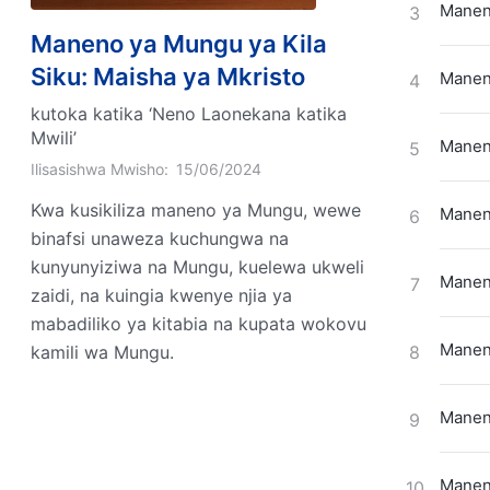
Maneno
3
Maneno ya Mungu ya Kila
Siku: Maisha ya Mkristo
Maneno
4
kutoka katika ‘Neno Laonekana katika
Mwili’
Maneno
5
Ilisasishwa Mwisho:
15/06/2024
Kwa kusikiliza maneno ya Mungu, wewe
Maneno
6
binafsi unaweza kuchungwa na
kunyunyiziwa na Mungu, kuelewa ukweli
Maneno
7
zaidi, na kuingia kwenye njia ya
mabadiliko ya kitabia na kupata wokovu
Maneno
kamili wa Mungu.
8
Maneno
9
Maneno
10