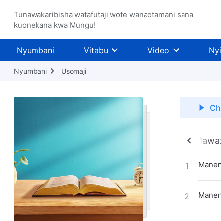
Tunawakaribisha watafutaji wote wanaotamani sana
kuonekana kwa Mungu!
Nyumbani
Vitabu
Video
Ny
Nyumbani
Usomaji
Ch
ho na Alicho
Siri Kuhusu Biblia
Kufunua Mawaz
Maneno
1
Maneno
2