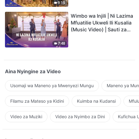
9:15
Wimbo wa Injili | Ni Lazima
Mfuatilie Ukweli Ili Kusalia
(Music Video) | Sauti za
Sifa 2026
7:48
Aina Nyingine za Video
Usomaji wa Maneno ya Mwenyezi Mungu
Maneno ya Mung
Filamu za Mateso ya Kidini
Kuimba na Kudansi
Mful
Video za Muziki
Video za Nyimbo za Dini
Kufichua 