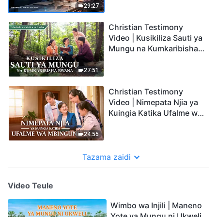
29:27
Christian Testimony
Video | Kusikiliza Sauti ya
Mungu na Kumkaribisha
Bwana (Swahili Subtitles)
27:51
Christian Testimony
Video | Nimepata Njia ya
Kuingia Katika Ufalme wa
Mbinguni (Swahili
Subtitles)
24:55
Tazama zaidi
Video Teule
Wimbo wa Injili | Maneno
Yote ya Mungu ni Ukweli