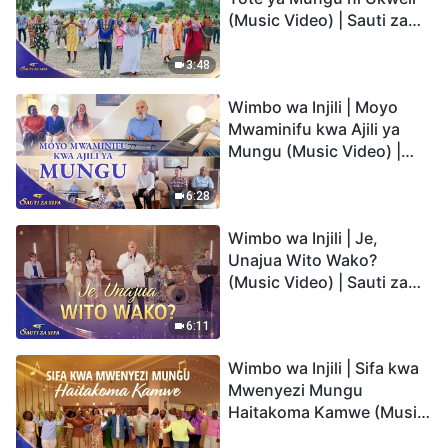
(Music Video) | Sauti za
Sifa 2026
3:48
Wimbo wa Injili | Moyo
Mwaminifu kwa Ajili ya
Mungu (Music Video) |
Sauti za Sifa 2026
6:28
Wimbo wa Injili | Je,
Unajua Wito Wako?
(Music Video) | Sauti za
Sifa 2026
6:11
Wimbo wa Injili | Sifa kwa
Mwenyezi Mungu
Haitakoma Kamwe (Music
Video) | Sauti za Sifa 2026