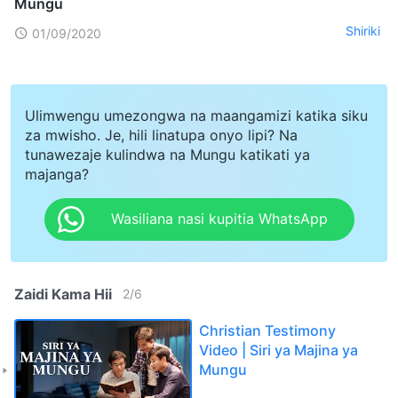
Mungu
Shiriki
01/09/2020
Ulimwengu umezongwa na maangamizi katika siku
za mwisho. Je, hili linatupa onyo lipi? Na
tunawezaje kulindwa na Mungu katikati ya
majanga?
Wasiliana nasi kupitia WhatsApp
Zaidi Kama Hii
2
/
6
Christian Testimony
Video | Siri ya Majina ya
Mungu