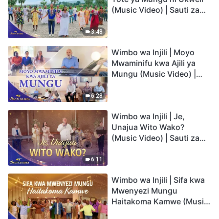
(Music Video) | Sauti za
Sifa 2026
3:48
Wimbo wa Injili | Moyo
Mwaminifu kwa Ajili ya
Mungu (Music Video) |
Sauti za Sifa 2026
6:28
Wimbo wa Injili | Je,
Unajua Wito Wako?
(Music Video) | Sauti za
Sifa 2026
6:11
Wimbo wa Injili | Sifa kwa
Mwenyezi Mungu
Haitakoma Kamwe (Music
Video) | Sauti za Sifa 2026