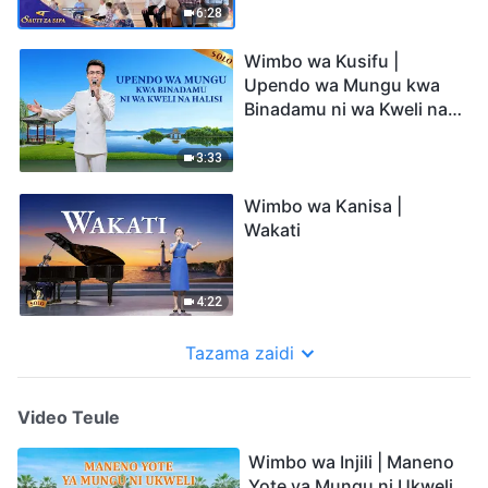
6:28
Wimbo wa Kusifu |
Upendo wa Mungu kwa
Binadamu ni wa Kweli na
Halisi
3:33
Wimbo wa Kanisa |
Wakati
4:22
Tazama zaidi
Video Teule
Wimbo wa Injili | Maneno
Yote ya Mungu ni Ukweli