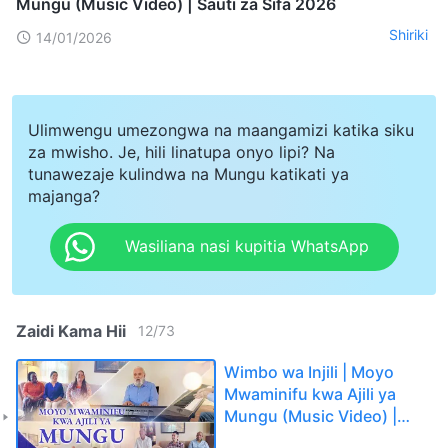
Mungu (Music Video) | Sauti za Sifa 2026
Shiriki
14/01/2026
Ulimwengu umezongwa na maangamizi katika siku
za mwisho. Je, hili linatupa onyo lipi? Na
tunawezaje kulindwa na Mungu katikati ya
majanga?
Wasiliana nasi kupitia WhatsApp
Zaidi Kama Hii
12
/
73
Wimbo wa Injili | Moyo
Mwaminifu kwa Ajili ya
Mungu (Music Video) |
Sauti za Sifa 2026