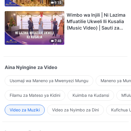
9:15
Wimbo wa Injili | Ni Lazima
Mfuatilie Ukweli Ili Kusalia
(Music Video) | Sauti za
Sifa 2026
7:48
Aina Nyingine za Video
Usomaji wa Maneno ya Mwenyezi Mungu
Maneno ya Mung
Filamu za Mateso ya Kidini
Kuimba na Kudansi
Mful
Video za Muziki
Video za Nyimbo za Dini
Kufichua 