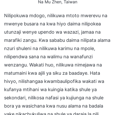
Na Mu Zhen, Taiwan
Nilipokuwa mdogo, nilikuwa mtoto mwerevu na
mwenye busara na kwa hiyo daima nilipokea
utunzaji wenye upendo wa wazazi, jamaa na
marafiki zangu. Kwa sababu daima nilipata alama
nzuri shuleni na nilikuwa karimu na mpole,
nilipendwa sana na walimu na wanafunzi
wenzangu. Wakati huo, nilikuwa nimejawa na
matumaini kwa ajili ya siku za baadaye. Hata
hivyo, nilishangaa kwambaulipofika wakati wa
kufanya mtihani wa kuingia katika shule ya
sekondari, nilikosa nafasi ya kujiunga na shule
bora ya wasichana kwa nusu alama na badala
yake nikachukuliwa na shule ya daraja la pili.