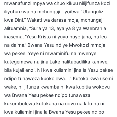
mwanafunzi mpya wa chuo kikuu nilijifunza kozi
iliyofunzwa na mchungaji iliyoitwa “Utangulizi
kwa Dini.” Wakati wa darasa moja, mchungaji
alituambia, “Sura ya 13, aya ya 8 ya Waebrania
inasema, ‘Yesu Kristo ni yuyo huyo jana, na leo
na daima.’ Bwana Yesu ndiye Mwokozi mmoja
wa pekee. Yeye ni mwaminifu na mwenye
kutegemewa na jina Lake halitabadilika kamwe,
bila kujali enzi. Ni kwa kuliamini jina la Yesu pekee
ndipo tunaweza kuokolewa….” Kutoka kwa usemi
wake, nilijifunza kwamba ni kwa kupitia wokovu
wa Bwana Yesu pekee ndipo tunaweza
kukombolewa kutokana na uovu na kifo na ni
kwa kuliamini jina la Bwana Yesu pekee ndipo