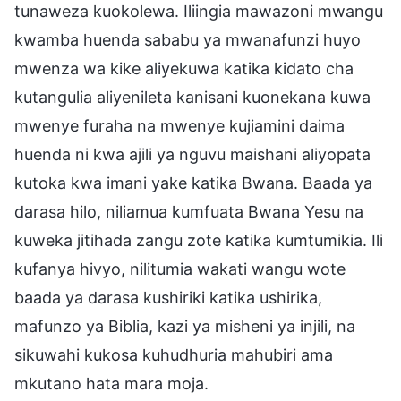
tunaweza kuokolewa. Iliingia mawazoni mwangu
kwamba huenda sababu ya mwanafunzi huyo
mwenza wa kike aliyekuwa katika kidato cha
kutangulia aliyenileta kanisani kuonekana kuwa
mwenye furaha na mwenye kujiamini daima
huenda ni kwa ajili ya nguvu maishani aliyopata
kutoka kwa imani yake katika Bwana. Baada ya
darasa hilo, niliamua kumfuata Bwana Yesu na
kuweka jitihada zangu zote katika kumtumikia. Ili
kufanya hivyo, nilitumia wakati wangu wote
baada ya darasa kushiriki katika ushirika,
mafunzo ya Biblia, kazi ya misheni ya injili, na
sikuwahi kukosa kuhudhuria mahubiri ama
mkutano hata mara moja.