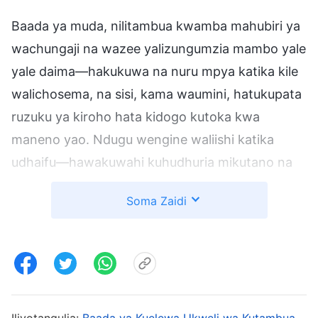
Baada ya muda, nilitambua kwamba mahubiri ya
wachungaji na wazee yalizungumzia mambo yale
yale daima—hakukuwa na nuru mpya katika kile
walichosema, na sisi, kama waumini, hatukupata
ruzuku ya kiroho hata kidogo kutoka kwa
maneno yao. Ndugu wengine waliishi katika
udhaifu—hawakuwahi kuhudhuria mikutano na
hakuna aliyeshughulika kuwasaidia ama
Soma Zaidi
kuwafadhili. Baadhi ya ndugu wangesinzia katika
mikutano na kisha kujaribu kuwauzia watu
bidhaa na bima baada ya mikutano. Watu
wengine hata waliwasaidia wateuliwa wa kisiasa
kugombea cheo. Nilijiwazia, “Bado wewe ni
Iliyotangulia:
Baada ya Kuelewa Ukweli wa Kutambua