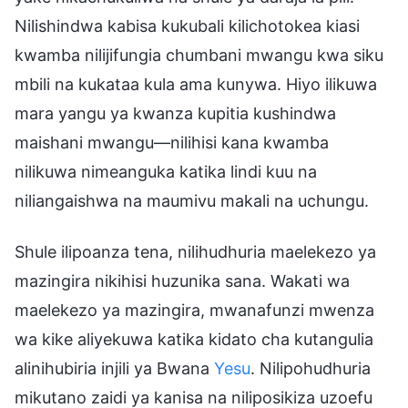
Nilishindwa kabisa kukubali kilichotokea kiasi
kwamba nilijifungia chumbani mwangu kwa siku
mbili na kukataa kula ama kunywa. Hiyo ilikuwa
mara yangu ya kwanza kupitia kushindwa
maishani mwangu—nilihisi kana kwamba
nilikuwa nimeanguka katika lindi kuu na
niliangaishwa na maumivu makali na uchungu.
Shule ilipoanza tena, nilihudhuria maelekezo ya
mazingira nikihisi huzunika sana. Wakati wa
maelekezo ya mazingira, mwanafunzi mwenza
wa kike aliyekuwa katika kidato cha kutangulia
alinihubiria injili ya Bwana
Yesu
. Nilipohudhuria
mikutano zaidi ya kanisa na niliposikiza uzoefu