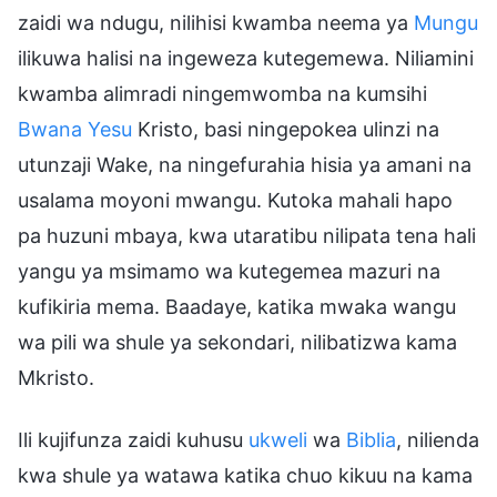
zaidi wa ndugu, nilihisi kwamba neema ya
Mungu
ilikuwa halisi na ingeweza kutegemewa. Niliamini
kwamba alimradi ningemwomba na kumsihi
Bwana Yesu
Kristo, basi ningepokea ulinzi na
utunzaji Wake, na ningefurahia hisia ya amani na
usalama moyoni mwangu. Kutoka mahali hapo
pa huzuni mbaya, kwa utaratibu nilipata tena hali
yangu ya msimamo wa kutegemea mazuri na
kufikiria mema. Baadaye, katika mwaka wangu
wa pili wa shule ya sekondari, nilibatizwa kama
Mkristo.
Ili kujifunza zaidi kuhusu
ukweli
wa
Biblia
, nilienda
kwa shule ya watawa katika chuo kikuu na kama