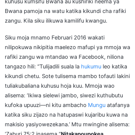
kuhusu kumsifu Bwana au kushiriki neema ya
Bwana pamoja na watu katika kikundi cha rafiki
zangu. Kila siku ilikuwa kamilifu kwangu.
Siku moja mnamo Februari 2016 wakati
nilipokuwa nikipitia maelezo mafupi ya mmoja wa
rafiki zangu wa mtandao wa Facebook, niliona
tangazo hili: “Tulijadili suala la
hukumu
leo katika
kikundi chetu. Sote tulisema mambo tofauti lakini
tuliakubaliana kuhusu hoja kuu. Mmoja wao
alisema: ‘Ikiwa sielewi jambo, siwezi kuthubutu
kufoka upuuzi—ni kitu ambacho
Mungu
atafanya
katika siku zijazo na hatupaswi kujaribu kuwa na
makisio yasiyowezekana.’ Mtu mwingine alisema:
‘Zaburi 75:2 inasema “
Nitakapoupokea