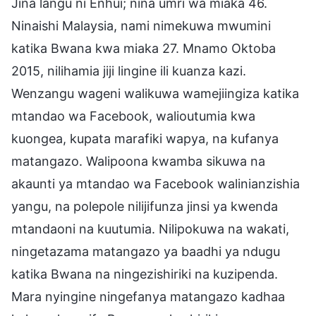
Jina langu ni Enhui; nina umri wa miaka 46.
Ninaishi Malaysia, nami nimekuwa mwumini
katika Bwana kwa miaka 27. Mnamo Oktoba
2015, nilihamia jiji lingine ili kuanza kazi.
Wenzangu wageni walikuwa wamejiingiza katika
mtandao wa Facebook, walioutumia kwa
kuongea, kupata marafiki wapya, na kufanya
matangazo. Walipoona kwamba sikuwa na
akaunti ya mtandao wa Facebook walinianzishia
yangu, na polepole nilijifunza jinsi ya kwenda
mtandaoni na kuutumia. Nilipokuwa na wakati,
ningetazama matangazo ya baadhi ya ndugu
katika Bwana na ningezishiriki na kuzipenda.
Mara nyingine ningefanya matangazo kadhaa