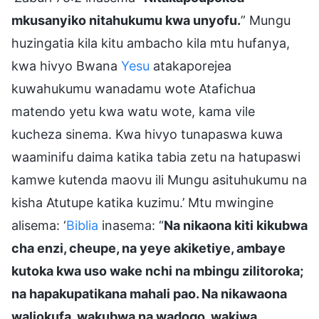
mkusanyiko nitahukumu kwa unyofu.
” Mungu
huzingatia kila kitu ambacho kila mtu hufanya,
kwa hivyo Bwana
Yesu
atakaporejea
kuwahukumu wanadamu wote Atafichua
matendo yetu kwa watu wote, kama vile
kucheza sinema. Kwa hivyo tunapaswa kuwa
waaminifu daima katika tabia zetu na hatupaswi
kamwe kutenda maovu ili Mungu asituhukumu na
kisha Atutupe katika kuzimu.’ Mtu mwingine
alisema: ‘
Biblia
inasema: “
Na nikaona kiti kikubwa
cha enzi, cheupe, na yeye akiketiye, ambaye
kutoka kwa uso wake nchi na mbingu zilitoroka;
na hapakupatikana mahali pao. Na nikawaona
waliokufa, wakubwa na wadogo, wakiwa