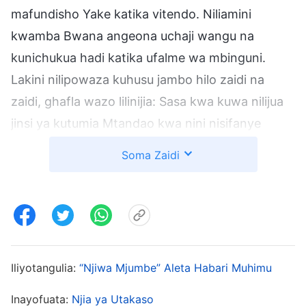
mafundisho Yake katika vitendo. Niliamini
kwamba Bwana angeona uchaji wangu na
kunichukua hadi katika ufalme wa mbinguni.
Lakini nilipowaza kuhusu jambo hilo zaidi na
zaidi, ghafla wazo lilinijia: Sasa kwa kuwa nilijua
jinsi ya kutumia Mtandao kwa nini nisifanye
utafiti kuhusu “hukumu” kisha nione
Soma Zaidi
kitakachojitokeza? Nilifungua kivinjari na kupiga
chapa hilo neno; siwezi kukumbuka ni kiunga kipi
nilichobofya lakini kwa mshangao wangu,
sentensi hii iliibuka: “Kuadibu na Kuhukumu kwa
Mungu Ndiko Mwanga wa Wokovu wa
Iliyotangulia:
“Njiwa Mjumbe” Aleta Habari Muhimu
Mwanadamu.” Hii ilichochea ari yangu ghafla, na
hivyo nikafungua tovuti hiyo ili nisome zaidi.
Inayofuata:
Njia ya Utakaso