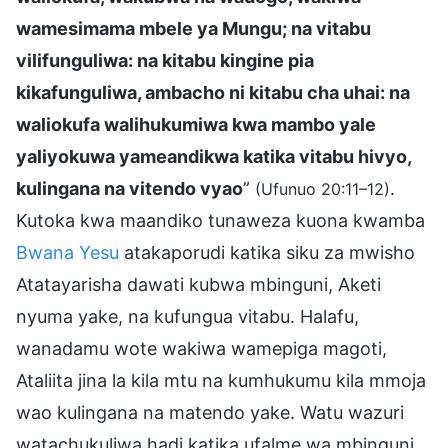
wamesimama mbele ya Mungu; na vitabu
vilifunguliwa: na kitabu kingine pia
kikafunguliwa, ambacho ni kitabu cha uhai: na
waliokufa walihukumiwa kwa mambo yale
yaliyokuwa yameandikwa katika vitabu hivyo,
kulingana na vitendo vyao
”
.
(Ufunuo 20:11–12)
Kutoka kwa maandiko tunaweza kuona kwamba
Bwana Yesu
atakaporudi katika siku za mwisho
Atatayarisha dawati kubwa mbinguni, Aketi
nyuma yake, na kufungua vitabu. Halafu,
wanadamu wote wakiwa wamepiga magoti,
Ataliita jina la kila mtu na kumhukumu kila mmoja
wao kulingana na matendo yake. Watu wazuri
watachukuliwa hadi katika ufalme wa mbinguni