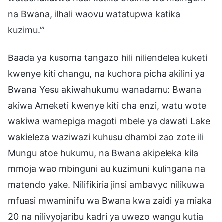
na Bwana, ilhali waovu watatupwa katika
kuzimu.’”
Baada ya kusoma tangazo hili niliendelea kuketi
kwenye kiti changu, na kuchora picha akilini ya
Bwana Yesu akiwahukumu wanadamu: Bwana
akiwa Ameketi kwenye kiti cha enzi, watu wote
wakiwa wamepiga magoti mbele ya dawati Lake
wakieleza waziwazi kuhusu dhambi zao zote ili
Mungu atoe hukumu, na Bwana akipeleka kila
mmoja wao mbinguni au kuzimuni kulingana na
matendo yake. Nilifikiria jinsi ambavyo nilikuwa
mfuasi mwaminifu wa Bwana kwa zaidi ya miaka
20 na nilivyojaribu kadri ya uwezo wangu kutia