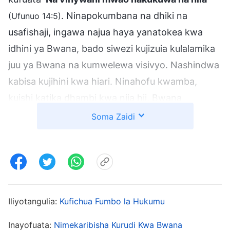
. Ninapokumbana na dhiki na
(Ufunuo 14:5)
usafishaji, ingawa najua haya yanatokea kwa
idhini ya Bwana, bado siwezi kujizuia kulalamika
juu ya Bwana na kumwelewa visivyo. Nashindwa
kabisa kujihini kwa hiari. Ninahofu kwamba,
kuishi katika dhambi kwa njia hii, Bwana
atakapokuja, sitaweza kuingia katika ufalme wa
Soma Zaidi
mbinguni!”
Aliposikia haya, mke wangu alisema,
“Christopher, unawezaje kufikiria hivi? Lazima
uwe na imani; wewe ni mchungaji! Ingawa
Iliyotangulia:
Kufichua Fumbo la Hukumu
tunaishi katika dhambi na hatujaachana na
dhambi, Biblia inasema, ‘Kwamba ikiwa
Inayofuata:
Nimekaribisha Kurudi Kwa Bwana