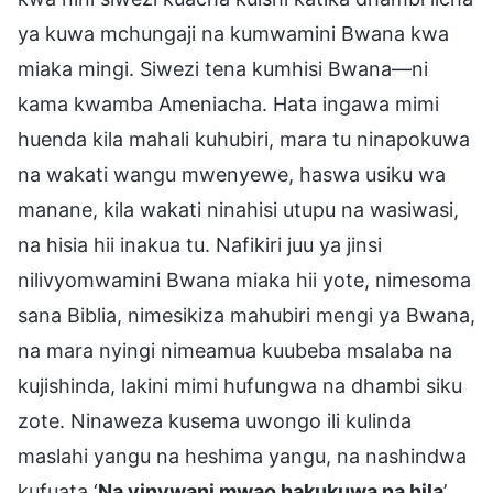
ya kuwa mchungaji na kumwamini Bwana kwa
miaka mingi. Siwezi tena kumhisi Bwana—ni
kama kwamba Ameniacha. Hata ingawa mimi
huenda kila mahali kuhubiri, mara tu ninapokuwa
na wakati wangu mwenyewe, haswa usiku wa
manane, kila wakati ninahisi utupu na wasiwasi,
na hisia hii inakua tu. Nafikiri juu ya jinsi
nilivyomwamini Bwana miaka hii yote, nimesoma
sana Biblia, nimesikiza mahubiri mengi ya Bwana,
na mara nyingi nimeamua kuubeba msalaba na
kujishinda, lakini mimi hufungwa na dhambi siku
zote. Ninaweza kusema uwongo ili kulinda
maslahi yangu na heshima yangu, na nashindwa
kufuata ‘
Na vinywani mwao hakukuwa na hila
’