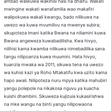
ambao walikuwa wakihisi hasi na dhaifu. Wakati
mwingine wakati wanafamilia wao makafiri
walipokuwa wakali kwangu, bado nilikuwa na
uwezo wa kuwa mvumilivu na mwenye subira;
sikupoteza imani katika Bwana na niliamini kuwa
Bwana angeweza kuwabadilisha. Kwa hivyo,
nilihisi kama kwamba nilikuwa nimebadilika sana
tangu nilipoanza kuwa muumini. Hata hivyo,
kuanzia mwaka wa 2011, sikuwa tena na uwezo
wa kuhisi kazi ya Roho Mtakatifu kwa uzito kama
hapo awali. Nilipoteza nuru mpya katika mahubiri
yangu polepole na nikakosa nguvu ya kuacha
kuishi dhambini. Sikuweza kujizuia kukasirishwa
na mke wangu na binti yangu nilipowaona