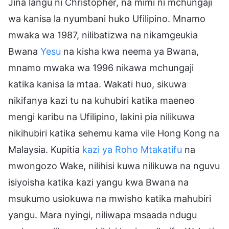
Jina langu ni Christopher, na mimi ni mchungaji
wa kanisa la nyumbani huko Ufilipino. Mnamo
mwaka wa 1987, nilibatizwa na nikamgeukia
Bwana
Yesu
na kisha kwa neema ya Bwana,
mnamo mwaka wa 1996 nikawa mchungaji
katika kanisa la mtaa. Wakati huo, sikuwa
nikifanya kazi tu na kuhubiri katika maeneo
mengi karibu na Ufilipino, lakini pia nilikuwa
nikihubiri katika sehemu kama vile Hong Kong na
Malaysia. Kupitia
kazi ya Roho Mtakatifu
na
mwongozo Wake, nilihisi kuwa nilikuwa na nguvu
isiyoisha katika kazi yangu kwa Bwana na
msukumo usiokuwa na mwisho katika mahubiri
yangu. Mara nyingi, niliwapa msaada ndugu