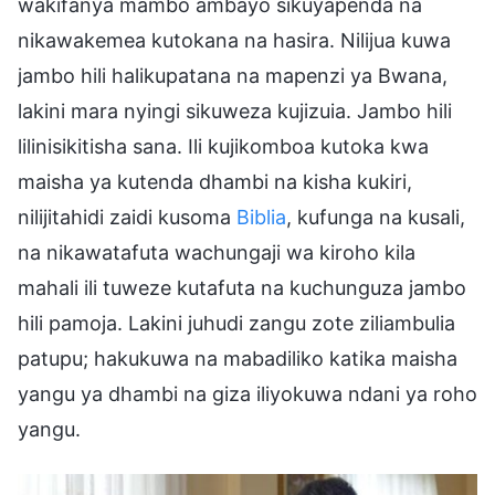
wakifanya mambo ambayo sikuyapenda na
nikawakemea kutokana na hasira. Nilijua kuwa
jambo hili halikupatana na mapenzi ya Bwana,
lakini mara nyingi sikuweza kujizuia. Jambo hili
lilinisikitisha sana. Ili kujikomboa kutoka kwa
maisha ya kutenda dhambi na kisha kukiri,
nilijitahidi zaidi kusoma
Biblia
, kufunga na kusali,
na nikawatafuta wachungaji wa kiroho kila
mahali ili tuweze kutafuta na kuchunguza jambo
hili pamoja. Lakini juhudi zangu zote ziliambulia
patupu; hakukuwa na mabadiliko katika maisha
yangu ya dhambi na giza iliyokuwa ndani ya roho
yangu.