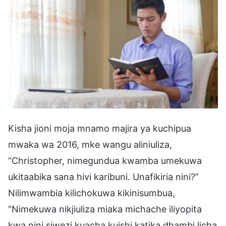
Kisha jioni moja mnamo majira ya kuchipua
mwaka wa 2016, mke wangu aliniuliza,
“Christopher, nimegundua kwamba umekuwa
ukitaabika sana hivi karibuni. Unafikiria nini?”
Nilimwambia kilichokuwa kikinisumbua,
“Nimekuwa nikjiuliza miaka michache iliyopita
kwa nini siwezi kuacha kuishi katika dhambi licha