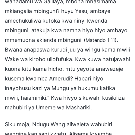
wanadamu wa Galilaya, mbona mnasimama
mkiangalia mbinguni? huyu Yesu, ambaye
amechukuliwa kutoka kwa ninyi kwenda
mbinguni, atakuja kwa namna hiyo hiyo ambayo
mmemuona akienda mbinguni’
.
(Matendo 1:11)
Bwana anapaswa kurudi juu ya wingu kama mwili
Wake wa kiroho uliofufuka. Kwa kuwa hatujawahi
kuona kitu kama hicho, mtu yeyote anawezeje
kusema kwamba Amerudi? Habari hiyo
inayohusu kazi ya Mungu ya hukumu katika
mwili, haiaminiki.” Kwa hivyo sikuwahi kusikiliza
mahubiri ya Umeme wa Mashariki.
Siku moja, Ndugu Wang aliwaleta wahubiri
wengine kanisani kwetu. Alisema kwamba