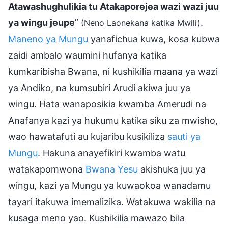
Atawashughulikia tu Atakaporejea wazi wazi juu
ya wingu jeupe
”
.
(Neno Laonekana katika Mwili)
Maneno ya Mungu
yanafichua kuwa, kosa kubwa
zaidi ambalo waumini hufanya katika
kumkaribisha Bwana, ni kushikilia maana ya wazi
ya Andiko, na kumsubiri Arudi akiwa juu ya
wingu. Hata wanaposikia kwamba Amerudi na
Anafanya kazi ya hukumu katika siku za mwisho,
wao hawatafuti au kujaribu kusikiliza
sauti ya
Mungu
. Hakuna anayefikiri kwamba watu
watakapomwona
Bwana Yesu
akishuka juu ya
wingu, kazi ya Mungu ya kuwaokoa wanadamu
tayari itakuwa imemalizika. Watakuwa wakilia na
kusaga meno yao. Kushikilia mawazo bila