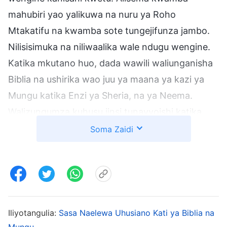
mahubiri yao yalikuwa na nuru ya Roho
Mtakatifu na kwamba sote tungejifunza jambo.
Nilisisimuka na niliwaalika wale ndugu wengine.
Katika mkutano huo, dada wawili waliunganisha
Biblia na ushirika wao juu ya maana ya kazi ya
Mungu katika Enzi ya Sheria, na ya Neema.
Walizungumza kuhusu jinsi tunavyoishi katika
mzunguko mwovu wa kufanya dhambi na kukiri,
Soma Zaidi
jinsi tulivyo wachafu na wasiostahili kumwona
Bwana, na jinsi Biblia ilivyosema kwamba Bwana
atatuhukumu na kututakasa Atakaporudi katika
siku za mwisho ili kutatua asili yetu ya dhambi.
Hivyo ndivyo tutavyokombolewa toka katika
Iliyotangulia:
Sasa Naelewa Uhusiano Kati ya Biblia na
dhambi na tutakavyostahili ufalme wa mbinguni.
Mungu