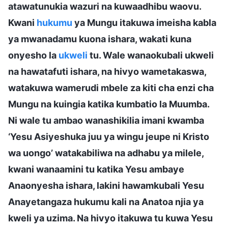
atawatunukia wazuri na kuwaadhibu waovu.
Kwani
hukumu
ya Mungu itakuwa imeisha kabla
ya mwanadamu kuona ishara, wakati kuna
onyesho la
ukweli
tu. Wale wanaokubali ukweli
na hawatafuti ishara, na hivyo wametakaswa,
watakuwa wamerudi mbele za kiti cha enzi cha
Mungu na kuingia katika kumbatio la Muumba.
Ni wale tu ambao wanashikilia imani kwamba
‘Yesu Asiyeshuka juu ya wingu jeupe ni Kristo
wa uongo’ watakabiliwa na adhabu ya milele,
kwani wanaamini tu katika Yesu ambaye
Anaonyesha ishara, lakini hawamkubali Yesu
Anayetangaza hukumu kali na Anatoa njia ya
kweli ya uzima. Na hivyo itakuwa tu kuwa Yesu