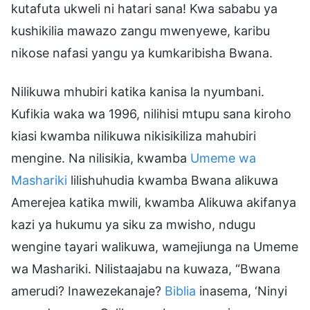
kutafuta ukweli ni hatari sana! Kwa sababu ya
kushikilia mawazo zangu mwenyewe, karibu
nikose nafasi yangu ya kumkaribisha Bwana.
Nilikuwa mhubiri katika kanisa la nyumbani.
Kufikia waka wa 1996, nilihisi mtupu sana kiroho
kiasi kwamba nilikuwa nikisikiliza mahubiri
mengine. Na nilisikia, kwamba
Umeme wa
Mashariki
lilishuhudia kwamba Bwana alikuwa
Amerejea katika mwili, kwamba Alikuwa akifanya
kazi ya hukumu ya siku za mwisho, ndugu
wengine tayari walikuwa, wamejiunga na Umeme
wa Mashariki. Nilistaajabu na kuwaza, “Bwana
amerudi? Inawezekanaje?
Biblia
inasema, ‘Ninyi