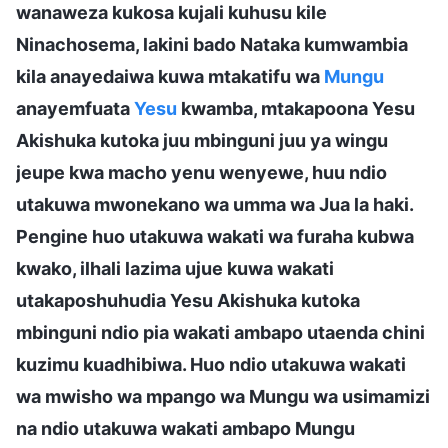
wanaweza kukosa kujali kuhusu kile
Ninachosema, lakini bado Nataka kumwambia
kila anayedaiwa kuwa mtakatifu wa
Mungu
anayemfuata
Yesu
kwamba, mtakapoona Yesu
Akishuka kutoka juu mbinguni juu ya wingu
jeupe kwa macho yenu wenyewe, huu ndio
utakuwa mwonekano wa umma wa Jua la haki.
Pengine huo utakuwa wakati wa furaha kubwa
kwako, ilhali lazima ujue kuwa wakati
utakaposhuhudia Yesu Akishuka kutoka
mbinguni ndio pia wakati ambapo utaenda chini
kuzimu kuadhibiwa. Huo ndio utakuwa wakati
wa mwisho wa mpango wa Mungu wa usimamizi
na ndio utakuwa wakati ambapo Mungu