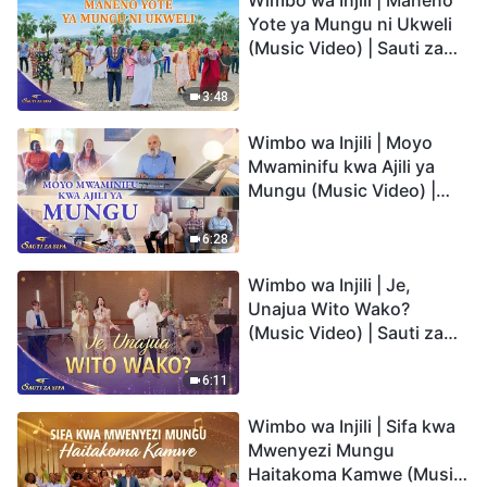
Wimbo wa Injili | Maneno
Yote ya Mungu ni Ukweli
(Music Video) | Sauti za
Sifa 2026
3:48
Wimbo wa Injili | Moyo
Mwaminifu kwa Ajili ya
Mungu (Music Video) |
Sauti za Sifa 2026
6:28
Wimbo wa Injili | Je,
Unajua Wito Wako?
(Music Video) | Sauti za
Sifa 2026
6:11
Wimbo wa Injili | Sifa kwa
Mwenyezi Mungu
Haitakoma Kamwe (Music