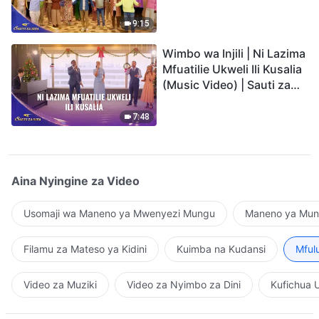
Video) | Sauti za Sifa 2026
9:15
Wimbo wa Injili | Ni Lazima
Mfuatilie Ukweli Ili Kusalia
(Music Video) | Sauti za
Sifa 2026
7:48
Aina Nyingine za Video
Usomaji wa Maneno ya Mwenyezi Mungu
Maneno ya Mung
Filamu za Mateso ya Kidini
Kuimba na Kudansi
Mful
Video za Muziki
Video za Nyimbo za Dini
Kufichua 