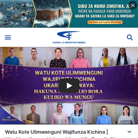
Watu Kote Ulimwenguni Wajifunza Kichina |