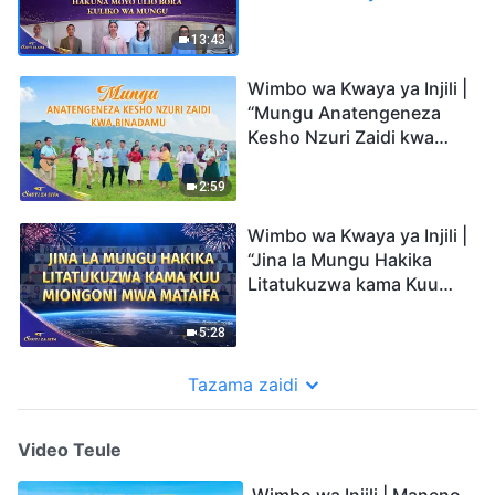
Moyo Ulio Bora Kuliko wa
Mungu | Sauti za Sifa
13:43
2026
Wimbo wa Kwaya ya Injili |
“Mungu Anatengeneza
Kesho Nzuri Zaidi kwa
Binadamu” | Sauti za Sifa
2026
2:59
Wimbo wa Kwaya ya Injili |
“Jina la Mungu Hakika
Litatukuzwa kama Kuu
Miongoni mwa Mataifa” |
Sauti za Sifa 2026
5:28
Tazama zaidi
Video Teule