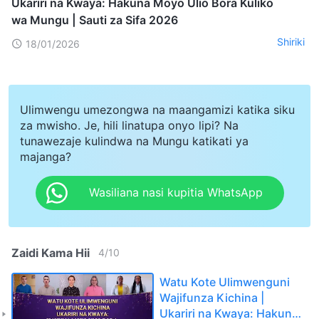
Ukariri na Kwaya: Hakuna Moyo Ulio Bora Kuliko
wa Mungu | Sauti za Sifa 2026
Shiriki
18/01/2026
Ulimwengu umezongwa na maangamizi katika siku
za mwisho. Je, hili linatupa onyo lipi? Na
tunawezaje kulindwa na Mungu katikati ya
majanga?
Wasiliana nasi kupitia WhatsApp
Zaidi Kama Hii
4
/
10
Watu Kote Ulimwenguni
Wajifunza Kichina |
Ukariri na Kwaya: Hakuna