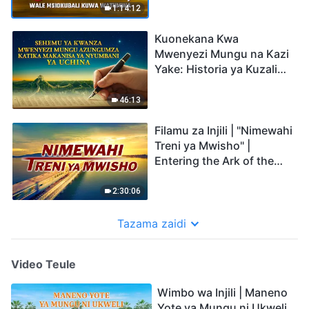
Watumwa"
1:14:12
Kuonekana Kwa
Mwenyezi Mungu na Kazi
Yake: Historia ya Kuzaliwa
na Kukua kwa Kanisa la
Mwenyezi Mungu
46:13
(Sehemu 1)
Filamu za Injili | "Nimewahi
Treni ya Mwisho" |
Entering the Ark of the
Last Days
2:30:06
Tazama zaidi
Video Teule
Wimbo wa Injili | Maneno
Yote ya Mungu ni Ukweli