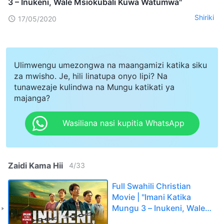
3 – Inukeni, Wale Msiokubali Kuwa Watumwa"
Shiriki
17/05/2020
Ulimwengu umezongwa na maangamizi katika siku
za mwisho. Je, hili linatupa onyo lipi? Na
tunawezaje kulindwa na Mungu katikati ya
majanga?
Wasiliana nasi kupitia WhatsApp
Zaidi Kama Hii
4
/
33
Full Swahili Christian
Movie | "Imani Katika
Mungu 3 – Inukeni, Wale
Msiokubali Kuwa