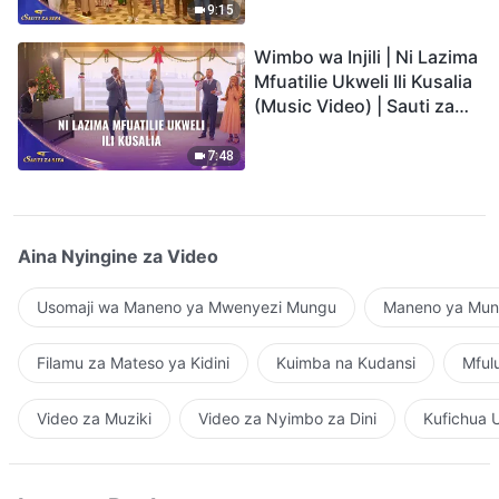
9:15
Wimbo wa Injili | Ni Lazima
Mfuatilie Ukweli Ili Kusalia
(Music Video) | Sauti za
Sifa 2026
7:48
Aina Nyingine za Video
Usomaji wa Maneno ya Mwenyezi Mungu
Maneno ya Mung
Filamu za Mateso ya Kidini
Kuimba na Kudansi
Mful
Video za Muziki
Video za Nyimbo za Dini
Kufichua 