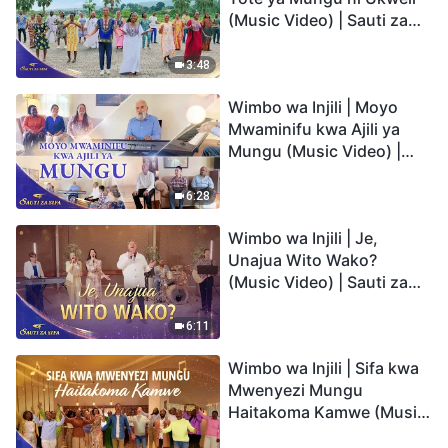
(Music Video) | Sauti za
Sifa 2026
3:48
Wimbo wa Injili | Moyo
Mwaminifu kwa Ajili ya
Mungu (Music Video) |
Sauti za Sifa 2026
6:28
Wimbo wa Injili | Je,
Unajua Wito Wako?
(Music Video) | Sauti za
Sifa 2026
6:11
Wimbo wa Injili | Sifa kwa
Mwenyezi Mungu
Haitakoma Kamwe (Music
Video) | Sauti za Sifa 2026