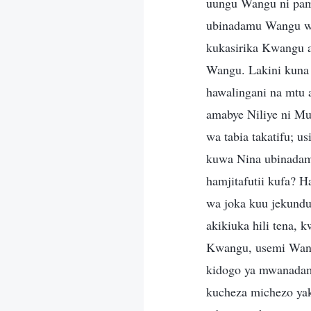
uungu Wangu ni pam
ubinadamu Wangu wa
kukasirika Kwangu a
Wangu. Lakini kuna 
hawalingani na mtu
amabye Niliye ni M
wa tabia takatifu; 
kuwa Nina ubinadamu
hamjitafutii kufa? 
wa joka kuu jekundu
akikiuka hili tena,
Kwangu, usemi Wang
kidogo ya mwanadam
kucheza michezo yak