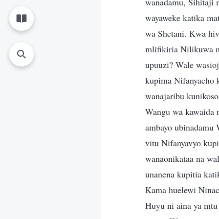
wanadamu, Sihitaji 
wayaweke katika mat
wa Shetani. Kwa hiv
mlifikiria Nilikuw
upuuzi? Wale wasio
kupima Nifanyacho k
wanajaribu kunikos
Wangu wa kawaida ni
ambayo ubinadamu W
vitu Nifanyavyo ku
wanaonikataa na wal
unanena kupitia kat
Kama huelewi Ninach
Huyu ni aina ya mtu