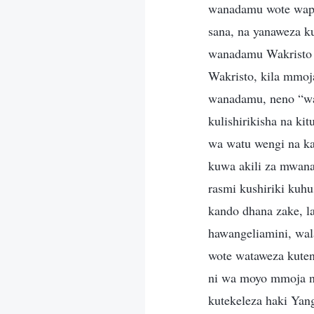
wanadamu wote wapya
sana, na yanaweza k
wanadamu Wakristo 
Wakristo, kila mmoja
wanadamu, neno “wa
kulishirikisha na ki
wa watu wengi na ka
kuwa akili za mwana
rasmi kushiriki kuh
kando dhana zake, l
hawangeliamini, wa
wote wataweza kute
ni wa moyo mmoja n
kutekeleza haki Yan