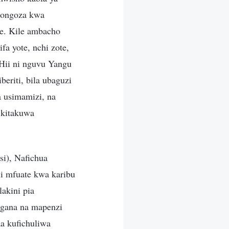
waongoza kwa
. Kile ambacho
 yote, nchi zote,
Hii ni nguvu Yangu
eriti, bila ubaguzi
 usimamizi, na
 kitakuwa
i), Nafichua
i mfuate kwa karibu
akini pia
gana na mapenzi
a kufichuliwa