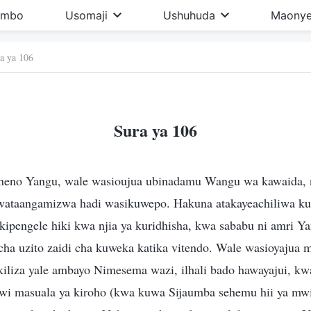
imbo
Usomaji
Ushuhuda
Maonye
a ya 106
Sura ya 106
neno Yangu, wale wasioujua ubinadamu Wangu wa kawaida, 
ataangamizwa hadi wasikuwepo. Hakuna atakayeachiliwa kuto
kipengele hiki kwa njia ya kuridhisha, kwa sababu ni amri Ya
 cha uzito zaidi cha kuweka katika vitendo. Wale wasioyajua
iliza yale ambayo Nimesema wazi, ilhali bado hawayajui, k
i masuala ya kiroho (kwa kuwa Sijaumba sehemu hii ya mwil