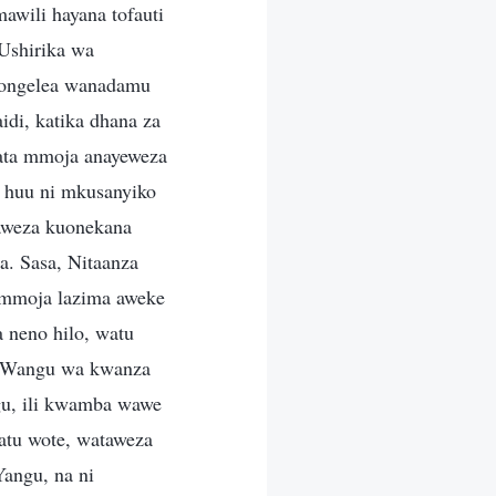
awili hayana tofauti
 Ushirika wa
kiongelea wanadamu
idi, katika dhana za
ata mmoja anayeweza
a huu ni mkusanyiko
naweza kuonekana
a. Sasa, Nitaanza
a mmoja lazima aweke
 neno hilo, watu
a Wangu wa kwanza
gu, ili kwamba wawe
tu wote, wataweza
Yangu, na ni