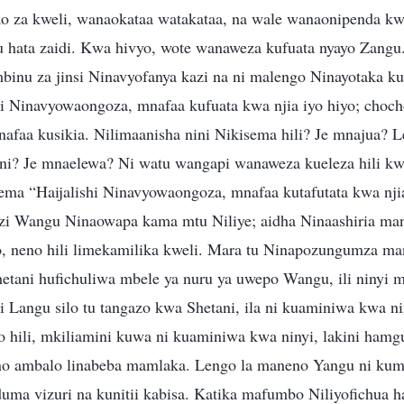
ao za kweli, wanaokataa watakataa, na wale wanaonipenda k
hata zaidi. Kwa hivyo, wote wanaweza kufuata nyayo Zangu.
mbinu za jinsi Ninavyofanya kazi na ni malengo Ninayotaka ku
i Ninavyowaongoza, mnafaa kufuata kwa njia iyo hiyo; choch
faa kusikia. Nilimaanisha nini Nikisema hili? Je mnajua?
ni? Je mnaelewa? Ni watu wangapi wanaweza kueleza hili kw
ema “Haijalishi Ninavyowaongoza, mnafaa kutafutata kwa njia
ozi Wangu Ninaowapa kama mtu Niliye; aidha Ninaashiria ma
eo, neno hili limekamilika kweli. Mara tu Ninapozungumza ma
shetani hufichuliwa mbele ya nuru ya uwepo Wangu, ili ninyi 
i Langu silo tu tangazo kwa Shetani, ila ni kuaminiwa kwa n
hili, mkiliamini kuwa ni kuaminiwa kwa ninyi, lakini hamgu
no ambalo linabeba mamlaka. Lengo la maneno Yangu ni ku
uma vizuri na kunitii kabisa. Katika mafumbo Niliyofichua 