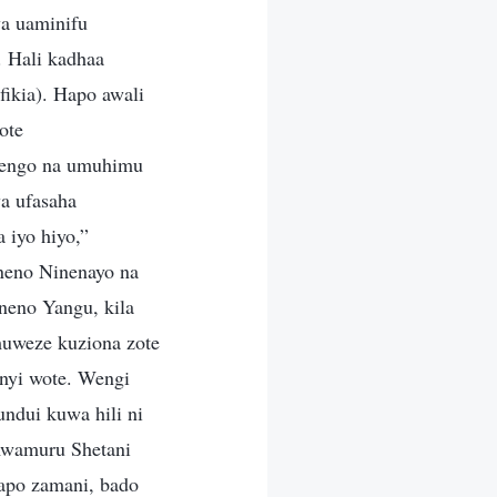
wa uaminifu
 Hali kadhaa
fikia). Hapo awali
ote
 Lengo na umuhimu
a ufasaha
 iyo hiyo,”
neno Ninenayo na
neno Yangu, kila
muweze kuziona zote
inyi wote. Wengi
ndui kuwa hili ni
mwamuru Shetani
hapo zamani, bado