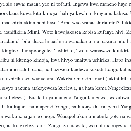
 sio sawa; maana yao ni tofauti. Ingawa kwa maneno haya m
uonekana kuwa kitu kimoja, hali ya kweli ni kinyume kabisa.
unaashiria akina nani hasa? Ama wao wanaashiria nini? Tu
 atanifikiria Mimi. Wote hawajakosea kabisa kufanya hivi. Za
nadamu” bila shaka linaashiria wanadamu, na hakuna mtu h
tu kingine. Tunapoongelea “ushirika,” watu wanaweza kufikiri
ribu ni kitengo kimoja, kwa hivyo unaitwa ushirika. Hapa i
damu ni sahili sana, na haziwezi kuelewa kusudi Langu kabis
usu ushirika wa wanadamu Wakristo ni akina nani (lakini kil
a sivyo hakuna atakayeweza kuelewa, na hata kama Ningeeleza
la kulielewa): Baada tu ya maneno Yangu kunenwa, wazaliw
nda kulingana na mapenzi Yangu, na kuonyesha mapenzi Yan
a wa kunena jambo moja. Wanapohukumu mataifa yote na wa
gu, na kutekeleza amri Zangu za utawala; wao ni maonyesho 