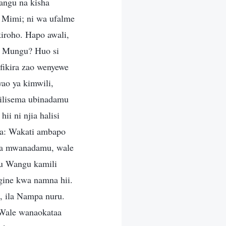
angu na kisha
 Mimi; ni wa ufalme
iroho. Hapo awali,
a Mungu? Huo si
ikira zao wenyewe
ao ya kimwili,
ilisema ubinadamu
 ni njia halisi
a: Wakati ambapo
 za mwanadamu, wale
gu Wangu kamili
gine kwa namna hii.
, ila Nampa nuru.
 Wale wanaokataa