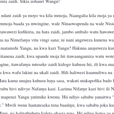
mia zaidi. Sikia ushauri Wangu!
 ndani zaidi ya moyo wa kila mmoja, Naangalia kila moja ya 
 mmoja baada ya mwingine, wale Ninaowapenda na wale Nisio
awawezi kufikiria, na hata zaidi, jambo ambalo watu hawawe
 na Nimefanya vitu vingi sana; ni nani angeweza kunena wazi
matamshi Yangu, na kwa kazi Yangu? Hakuna anayeweza ku
 Sitanena zaidi; kwa upande moja hii itawaangamiza watu wo
ine, itawafanya mteseke zaidi kidogo kuhusu hii, ili kwa ma
a kwa wafu lakini na ukali zaidi. Hili haliwezi kuamuliwa na
Hata kama unajua kuhusu haya sasa, wakati utakapofika bado
abu hivi ndivyo Nafanya kazi. Lazima Nifanye kazi hivi ili 
e mapenzi Yangu yatimike kwenu. Hii ndiyo sababu yanaitwa
e.” Mwili wenu hautateseka tena baadaye, kwa sababu joka ku
mi, na halitathubutu kuleta ghasia tena. Hii ndiyo hatua ya 