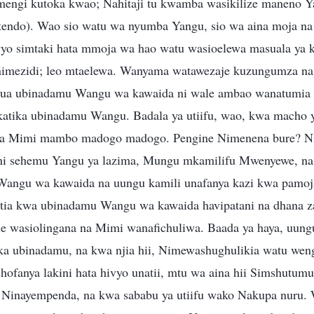
mengi kutoka kwao; Nahitaji tu kwamba wasikilize maneno Y
endo). Wao sio watu wa nyumba Yangu, sio wa aina moja na
yo simtaki hata mmoja wa hao watu wasioelewa masuala ya k
a nimezidi; leo mtaelewa. Wanyama watawezaje kuzungumza n
jua ubinadamu Wangu wa kawaida ni wale ambao wanatumia f
atika ubinadamu Wangu. Badala ya utiifu, wao, kwa macho y
oa Mimi mambo madogo madogo. Pengine Nimenena bure? N
 sehemu Yangu ya lazima, Mungu mkamilifu Mwenyewe, na hii
angu wa kawaida na uungu kamili unafanya kazi kwa pamoj
pitia kwa ubinadamu Wangu wa kawaida havipatani na dhana
e wasiolingana na Mimi wanafichuliwa. Baada ya haya, uun
ika ubinadamu, na kwa njia hii, Nimewashughulikia watu wen
ofanya lakini hata hivyo unatii, mtu wa aina hii Simshutumu
 Ninayempenda, na kwa sababu ya utiifu wako Nakupa nuru.