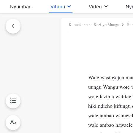
Nyumbani
Vitabu
Video
Ny
Kuonekana na Kazi ya Mungu
Sur
 Hiki
Wale wasioyajua ma
uungu Wangu wote w
wote lazima wafikie 
hiki ndicho kifungu
wale ambao wamesik
wale ambao hawaelew