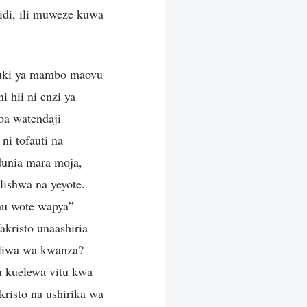
idi, ili muweze kuwa
chuki ya mambo maovu
 hii ni enzi ya
oa watendaji
i tofauti na
dunia mara moja,
ishwa na yeyote.
mu wote wapya”
kristo unaashiria
aliwa wa kwanza?
u kuelewa vitu kwa
risto na ushirika wa