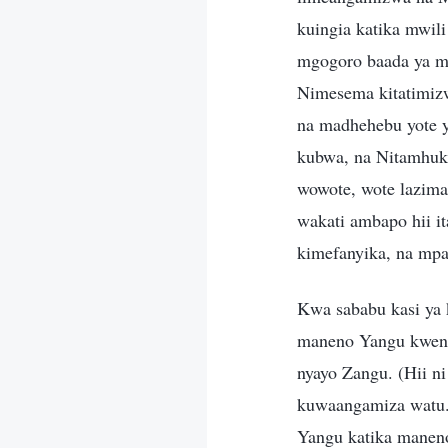
kuingia katika mwil
mgogoro baada ya 
Nimesema kitatimiz
na madhehebu yote y
kubwa, na Nitamhuku
wowote, wote lazim
wakati ambapo hii i
kimefanyika, na mp
Kwa sababu kasi ya
maneno Yangu kwenu 
nyayo Zangu. (Hii n
kuwaangamiza watu.
Yangu katika maneno