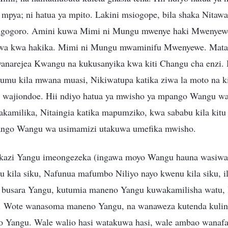
i mpya; ni hatua ya mpito. Lakini msiogope, bila shaka Nita
mgogoro. Amini kuwa Mimi ni Mungu mwenye haki Mwenyewe
wa kwa hakika. Mimi ni Mungu mwaminifu Mwenyewe. Mataifa
anarejea Kwangu na kukusanyika kwa kiti Changu cha enzi. 
mu kila mwana muasi, Nikiwatupa katika ziwa la moto na kib
a wajiondoe. Hii ndiyo hatua ya mwisho ya mpango Wangu wa
takamilika, Nitaingia katika mapumziko, kwa sababu kila kitu
ango Wangu wa usimamizi utakuwa umefika mwisho.
 kazi Yangu imeongezeka (ingawa moyo Wangu hauna wasiwas
kila siku, Nafunua mafumbo Niliyo nayo kwenu kila siku, il
i busara Yangu, kutumia maneno Yangu kuwakamilisha watu, l
 Wote wanasoma maneno Yangu, na wanaweza kutenda kulin
 Yangu. Wale walio hasi watakuwa hasi, wale ambao wanafa