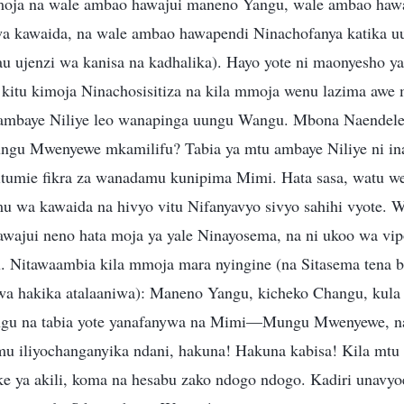
oja na wale ambao hawajui maneno Yangu, wale ambao hawa
 kawaida, na wale ambao hawapendi Ninachofanya katika u
u ujenzi wa kanisa na kadhalika). Hayo yote ni maonyesho y
kitu kimoja Ninachosisitiza na kila mmoja wenu lazima awe
 ambaye Niliye leo wanapinga uungu Wangu. Mbona Naendel
ungu Mwenyewe mkamilifu? Tabia ya mtu ambaye Niliye ni in
usitumie fikra za wanadamu kunipima Mimi. Hata sasa, watu 
 wa kawaida na hivyo vitu Nifanyavyo sivyo sahihi vyote. 
Hawajui neno hata moja ya yale Ninayosema, na ni ukoo wa vi
. Nitawaambia kila mmoja mara nyingine (na Sitasema tena b
 kwa hakika atalaaniwa): Maneno Yangu, kicheko Changu, kul
u na tabia yote yanafanywa na Mimi—Mungu Mwenyewe, na 
u iliyochanganyika ndani, hakuna! Hakuna kabisa! Kila mt
e ya akili, koma na hesabu zako ndogo ndogo. Kadiri unavyoen