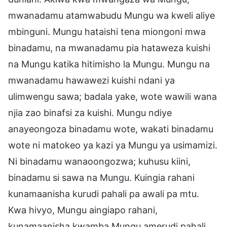
mwanadamu atamwabudu Mungu wa kweli aliye
mbinguni. Mungu hataishi tena miongoni mwa
binadamu, na mwanadamu pia hataweza kuishi
na Mungu katika hitimisho la Mungu. Mungu na
mwanadamu hawawezi kuishi ndani ya
ulimwengu sawa; badala yake, wote wawili wana
njia zao binafsi za kuishi. Mungu ndiye
anayeongoza binadamu wote, wakati binadamu
wote ni matokeo ya kazi ya Mungu ya usimamizi.
Ni binadamu wanaoongozwa; kuhusu kiini,
binadamu si sawa na Mungu. Kuingia rahani
kunamaanisha kurudi pahali pa awali pa mtu.
Kwa hivyo, Mungu aingiapo rahani,
kunamaanisha kwamba Mungu amerudi pahali