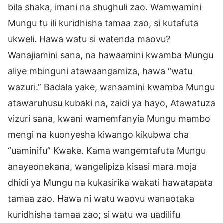
bila shaka, imani na shughuli zao. Wamwamini
Mungu tu ili kuridhisha tamaa zao, si kutafuta
ukweli. Hawa watu si watenda maovu?
Wanajiamini sana, na hawaamini kwamba Mungu
aliye mbinguni atawaangamiza, hawa “watu
wazuri.” Badala yake, wanaamini kwamba Mungu
atawaruhusu kubaki na, zaidi ya hayo, Atawatuza
vizuri sana, kwani wamemfanyia Mungu mambo
mengi na kuonyesha kiwango kikubwa cha
“uaminifu” Kwake. Kama wangemtafuta Mungu
anayeonekana, wangelipiza kisasi mara moja
dhidi ya Mungu na kukasirika wakati hawatapata
tamaa zao. Hawa ni watu waovu wanaotaka
kuridhisha tamaa zao; si watu wa uadilifu