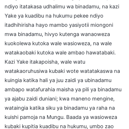
ndiyo itatakasa udhalimu wa binadamu, na kazi
Yake ya kuadibu na hukumu pekee ndiyo
itadhihirisha hayo mambo yasiyotii miongoni
mwa binadamu, hivyo kutenga wanaoweza
kuokolewa kutoka wale wasioweza, na wale
watakaobaki kutoka wale ambao hawatabaki.
Kazi Yake itakapoisha, wale watu
watakaoruhusiwa kubaki wote watatakaswa na
kuingia katika hali ya juu zaidi ya ubinadamu
ambapo watafurahia maisha ya pili ya binadamu
ya ajabu zaidi duniani; kwa maneno mengine,
wataingia katika siku ya binadamu ya raha na
kuishi pamoja na Mungu. Baada ya wasioweza
kubaki kupitia kuadibu na hukumu, umbo zao