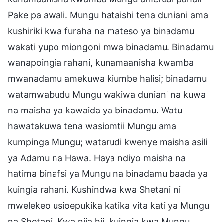
Pake pa awali. Mungu hataishi tena duniani ama
kushiriki kwa furaha na mateso ya binadamu
wakati yupo miongoni mwa binadamu. Binadamu
wanapoingia rahani, kunamaanisha kwamba
mwanadamu amekuwa kiumbe halisi; binadamu
watamwabudu Mungu wakiwa duniani na kuwa
na maisha ya kawaida ya binadamu. Watu
hawatakuwa tena wasiomtii Mungu ama
kumpinga Mungu; watarudi kwenye maisha asili
ya Adamu na Hawa. Haya ndiyo maisha na
hatima binafsi ya Mungu na binadamu baada ya
kuingia rahani. Kushindwa kwa Shetani ni
mwelekeo usioepukika katika vita kati ya Mungu
na Shetani. Kwa njia hii, kuingia kwa Mungu