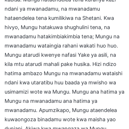
ndani ya mwanadamu, na mwanadamu
hataendelea tena kumilikiwa na Shetani. Kwa
hivyo, Mungu hatakuwa shughulini tena, na
mwanadamu hatakimbiakimbia tena; Mungu na
mwanadamu wataingia rahani wakati huo huo.
Mungu atarudi kwenye nafasi Yake ya asili, na
kila mtu atarudi mahali pake husika. Hizi ndizo
hatima ambazo Mungu na mwanadamu wataishi
ndani kwa utaratibu huu baada ya mwisho wa
usimamizi wote wa Mungu. Mungu ana hatima ya
Mungu na mwanadamu ana hatima ya
mwanadamu. Apumzikapo, Mungu ataendelea
kuwaongoza binadamu wote kwa maisha yao
duniani. Akiwa kwa mwangaza wa Mungu,