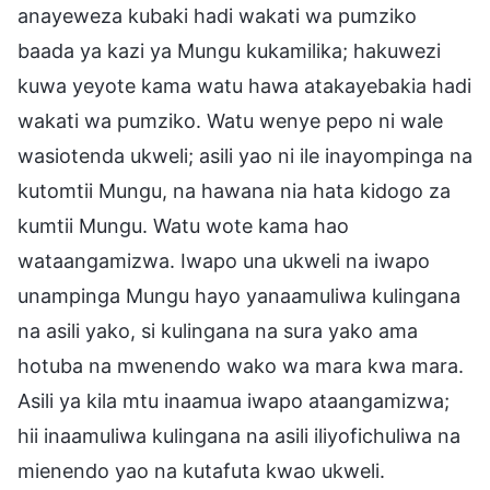
anayeweza kubaki hadi wakati wa pumziko
baada ya kazi ya Mungu kukamilika; hakuwezi
kuwa yeyote kama watu hawa atakayebakia hadi
wakati wa pumziko. Watu wenye pepo ni wale
wasiotenda ukweli; asili yao ni ile inayompinga na
kutomtii Mungu, na hawana nia hata kidogo za
kumtii Mungu. Watu wote kama hao
wataangamizwa. Iwapo una ukweli na iwapo
unampinga Mungu hayo yanaamuliwa kulingana
na asili yako, si kulingana na sura yako ama
hotuba na mwenendo wako wa mara kwa mara.
Asili ya kila mtu inaamua iwapo ataangamizwa;
hii inaamuliwa kulingana na asili iliyofichuliwa na
mienendo yao na kutafuta kwao ukweli.