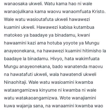
wanaosaka ukweli. Watu kama hao ni wale
wanaojulikana kama waovu wanaomfuata Kristo.
Wale watu wasioutafuta ukweli hawawezi
kuamini ukweli. Hawawezi kabisa kutambua
matokeo ya baadaye ya binadamu, kwani
hawaamini kazi ama hotuba yoyote ya Mungu
anayeonekana, na hawawezi kuamini hitimisho la
baadaye la binadamu. Hivyo, hata wakimfuata
Mungu anayeonekana, bado wanatenda maovu
na hawatafuti ukweli, wala hawatendi ukweli
Ninaohitaji. Wale watu wasioamini kwamba
wataangamizwa kinyume ni kwamba ni wale
watu watakaoangamizwa. Wote wanajiamini
kuwa wajanja sana, na wanaamini kwamba wao