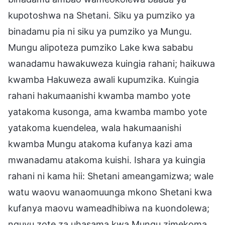
kupotoshwa na Shetani. Siku ya pumziko ya
binadamu pia ni siku ya pumziko ya Mungu.
Mungu alipoteza pumziko Lake kwa sababu
wanadamu hawakuweza kuingia rahani; haikuwa
kwamba Hakuweza awali kupumzika. Kuingia
rahani hakumaanishi kwamba mambo yote
yatakoma kusonga, ama kwamba mambo yote
yatakoma kuendelea, wala hakumaanishi
kwamba Mungu atakoma kufanya kazi ama
mwanadamu atakoma kuishi. Ishara ya kuingia
rahani ni kama hii: Shetani ameangamizwa; wale
watu waovu wanaomuunga mkono Shetani kwa
kufanya maovu wameadhibiwa na kuondolewa;
nguvu zote za uhasama kwa Mungu zimekoma