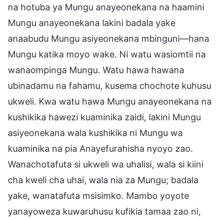
na hotuba ya Mungu anayeonekana na haamini
Mungu anayeonekana lakini badala yake
anaabudu Mungu asiyeonekana mbinguni—hana
Mungu katika moyo wake. Ni watu wasiomtii na
wanaompinga Mungu. Watu hawa hawana
ubinadamu na fahamu, kusema chochote kuhusu
ukweli. Kwa watu hawa Mungu anayeonekana na
kushikika hawezi kuaminika zaidi, lakini Mungu
asiyeonekana wala kushikika ni Mungu wa
kuaminika na pia Anayefurahisha nyoyo zao.
Wanachotafuta si ukweli wa uhalisi, wala si kiini
cha kweli cha uhai, wala nia za Mungu; badala
yake, wanatafuta msisimko. Mambo yoyote
yanayoweza kuwaruhusu kufikia tamaa zao ni,