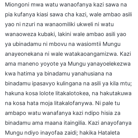
Miongoni mwa watu wanaofanya kazi sawa na
pia kufanya kiasi sawa cha kazi, wale ambao asili
yao ni nzuri na wanaomiliki ukweli ni watu
wanaoweza kubaki, lakini wale ambao asili yao
ya ubinadamu ni mbovu na wasiomtii Mungu
anayeonekana ni wale watakaoangamizwa. Kazi
ama maneno yoyote ya Mungu yanayoelekezwa
kwa hatima ya binadamu yanahusiana na
binadamu ipasavyo kulingana na asili ya kila mtu;
hakuna kosa lolote litakalotokea, na hakutakuwa
na kosa hata moja litakalofanywa. Ni pale tu
ambapo watu wanafanya kazi ndipo hisia za
binadamu ama maana itaingilia. Kazi anayofanya
Mungu ndiyo inayofaa zaidi; hakika Hataleta