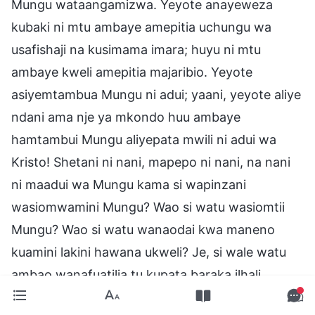
Mungu wataangamizwa. Yeyote anayeweza
kubaki ni mtu ambaye amepitia uchungu wa
usafishaji na kusimama imara; huyu ni mtu
ambaye kweli amepitia majaribio. Yeyote
asiyemtambua Mungu ni adui; yaani, yeyote aliye
ndani ama nje ya mkondo huu ambaye
hamtambui Mungu aliyepata mwili ni adui wa
Kristo! Shetani ni nani, mapepo ni nani, na nani
ni maadui wa Mungu kama si wapinzani
wasiomwamini Mungu? Wao si watu wasiomtii
Mungu? Wao si watu wanaodai kwa maneno
kuamini lakini hawana ukweli? Je, si wale watu
ambao wanafuatilia tu kupata baraka ilhali
hawawezi kumshuhudia Mungu? Bado