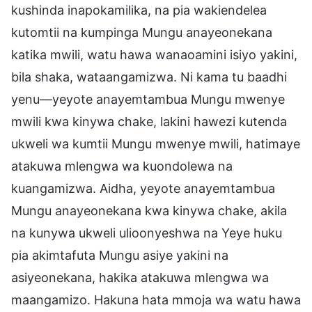
kushinda inapokamilika, na pia wakiendelea
kutomtii na kumpinga Mungu anayeonekana
katika mwili, watu hawa wanaoamini isiyo yakini,
bila shaka, wataangamizwa. Ni kama tu baadhi
yenu—yeyote anayemtambua Mungu mwenye
mwili kwa kinywa chake, lakini hawezi kutenda
ukweli wa kumtii Mungu mwenye mwili, hatimaye
atakuwa mlengwa wa kuondolewa na
kuangamizwa. Aidha, yeyote anayemtambua
Mungu anayeonekana kwa kinywa chake, akila
na kunywa ukweli ulioonyeshwa na Yeye huku
pia akimtafuta Mungu asiye yakini na
asiyeonekana, hakika atakuwa mlengwa wa
maangamizo. Hakuna hata mmoja wa watu hawa