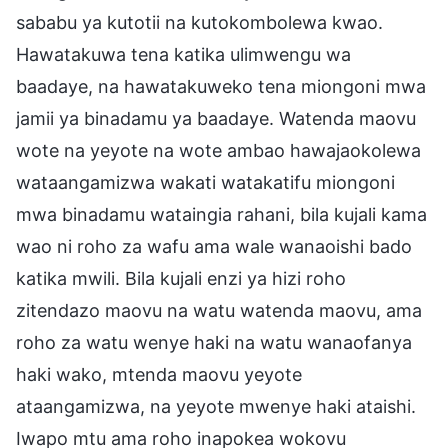
sababu ya kutotii na kutokombolewa kwao.
Hawatakuwa tena katika ulimwengu wa
baadaye, na hawatakuweko tena miongoni mwa
jamii ya binadamu ya baadaye. Watenda maovu
wote na yeyote na wote ambao hawajaokolewa
wataangamizwa wakati watakatifu miongoni
mwa binadamu wataingia rahani, bila kujali kama
wao ni roho za wafu ama wale wanaoishi bado
katika mwili. Bila kujali enzi ya hizi roho
zitendazo maovu na watu watenda maovu, ama
roho za watu wenye haki na watu wanaofanya
haki wako, mtenda maovu yeyote
ataangamizwa, na yeyote mwenye haki ataishi.
Iwapo mtu ama roho inapokea wokovu