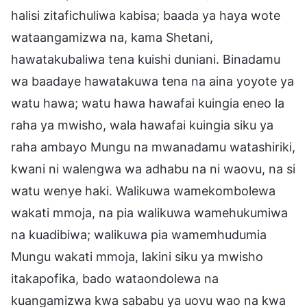
halisi zitafichuliwa kabisa; baada ya haya wote
wataangamizwa na, kama Shetani,
hawatakubaliwa tena kuishi duniani. Binadamu
wa baadaye hawatakuwa tena na aina yoyote ya
watu hawa; watu hawa hawafai kuingia eneo la
raha ya mwisho, wala hawafai kuingia siku ya
raha ambayo Mungu na mwanadamu watashiriki,
kwani ni walengwa wa adhabu na ni waovu, na si
watu wenye haki. Walikuwa wamekombolewa
wakati mmoja, na pia walikuwa wamehukumiwa
na kuadibiwa; walikuwa pia wamemhudumia
Mungu wakati mmoja, lakini siku ya mwisho
itakapofika, bado wataondolewa na
kuangamizwa kwa sababu ya uovu wao na kwa