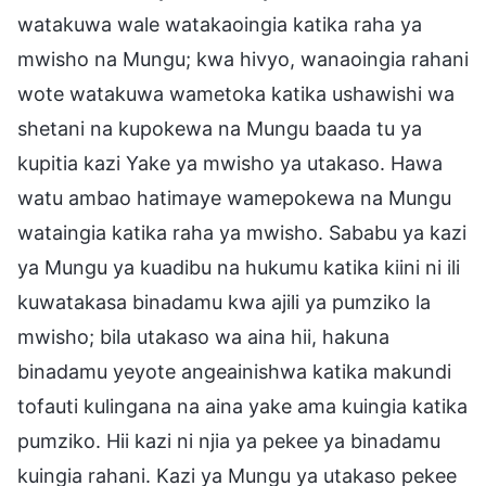
watakuwa wale watakaoingia katika raha ya
mwisho na Mungu; kwa hivyo, wanaoingia rahani
wote watakuwa wametoka katika ushawishi wa
shetani na kupokewa na Mungu baada tu ya
kupitia kazi Yake ya mwisho ya utakaso. Hawa
watu ambao hatimaye wamepokewa na Mungu
wataingia katika raha ya mwisho. Sababu ya kazi
ya Mungu ya kuadibu na hukumu katika kiini ni ili
kuwatakasa binadamu kwa ajili ya pumziko la
mwisho; bila utakaso wa aina hii, hakuna
binadamu yeyote angeainishwa katika makundi
tofauti kulingana na aina yake ama kuingia katika
pumziko. Hii kazi ni njia ya pekee ya binadamu
kuingia rahani. Kazi ya Mungu ya utakaso pekee