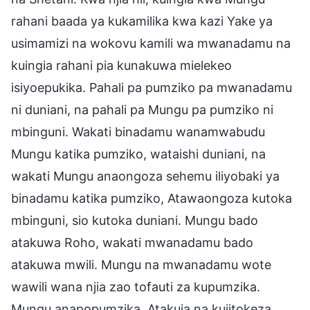
rahani baada ya kukamilika kwa kazi Yake ya
usimamizi na wokovu kamili wa mwanadamu na
kuingia rahani pia kunakuwa mielekeo
isiyoepukika. Pahali pa pumziko pa mwanadamu
ni duniani, na pahali pa Mungu pa pumziko ni
mbinguni. Wakati binadamu wanamwabudu
Mungu katika pumziko, wataishi duniani, na
wakati Mungu anaongoza sehemu iliyobaki ya
binadamu katika pumziko, Atawaongoza kutoka
mbinguni, sio kutoka duniani. Mungu bado
atakuwa Roho, wakati mwanadamu bado
atakuwa mwili. Mungu na mwanadamu wote
wawili wana njia zao tofauti za kupumzika.
Mungu anapopumzika, Atakuja na kujitokeza