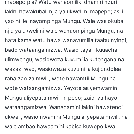
mapepo pia? Watu wanaomiliki dhamiri nzuri
lakini hawakubali njia ya ukweli ni mapepo; asili
yao ni ile inayompinga Mungu. Wale wasiokubali
njia ya ukweli ni wale wanaompinga Mungu, na
hata kama watu hawa wanavumilia taabu nyingi,
bado wataangamizwa. Wasio tayari kuuacha
ulimwengu, wasioweza kuvumilia kutengana na
wazazi wao, wasioweza kuvumilia kujiondolea
raha zao za mwili, wote hawamtii Mungu na
wote wataangamizwa. Yeyote asiyemwamini
Mungu aliyepata mwili ni pepo; zaidi ya hayo,
wataangamizwa. Wanaoamini lakini hawatendi
ukweli, wasiomwamini Mungu aliyepata mwili, na
wale ambao hawaamini kabisa kuwepo kwa