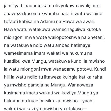
jamii ya binadamu kama ilivyokuwa awali; mtu
anaweza kusema kwamba hao ni watu wa aina
tofauti kabisa na Adamu na Hawa wa awali.
Hawa watu watakuwa wamechaguliwa kutoka
miongoni mwa wote waliopotoshwa na Shetani,
na watakuwa ndio watu ambao hatimaye
wamesimama imara wakati wa hukumu na
kuadibu kwa Mungu, watakuwa kundi la mwisho
la watu miongoni mwa wanadamu potovu. Kundi
hili la watu ndilo tu litaweza kuingia katika raha
ya mwisho pamoja na Mungu. Wanaoweza
kusimama imara wakati wa kazi ya Mungu ya
hukumu na kuadibu siku za mwisho—yaani,
wakati wa kazi ya mwisho ya utakaso—