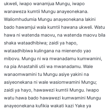
ukweli, iwapo wanamjua Mungu, iwapo
wanaweza kumtii Mungu anayeonekana.
Waliomhudumia Mungu anayeonekana lakini
bado hawamjui wala kumtii hawana ukweli. Watu
hawa ni watenda maovu, na watenda maovu bila
shaka wataadhibiwa; zaidi ya hapo,
wataadhibiwa kulingana na mienendo yao
mibovu. Mungu ni wa mwanadamu kumwamini,
na pia Anastahili utii wa mwanadamu. Wale
wanaomwamini tu Mungu asiye yakini na
asiyeonekana ni wale wasiomwamini Mungu;
zaidi ya hayo, hawawezi kumtii Mungu. Iwapo
watu hawa bado hawawezi kumwamini Mungu
anayeonekana kufikia wakati kazi Yake ya