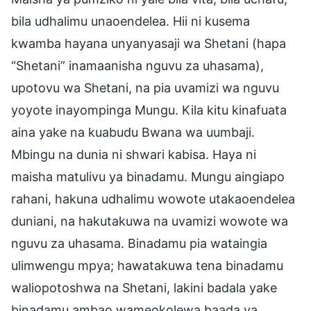
bila udhalimu unaoendelea. Hii ni kusema
kwamba hayana unyanyasaji wa Shetani (hapa
“Shetani” inamaanisha nguvu za uhasama),
upotovu wa Shetani, na pia uvamizi wa nguvu
yoyote inayompinga Mungu. Kila kitu kinafuata
aina yake na kuabudu Bwana wa uumbaji.
Mbingu na dunia ni shwari kabisa. Haya ni
maisha matulivu ya binadamu. Mungu aingiapo
rahani, hakuna udhalimu wowote utakaoendelea
duniani, na hakutakuwa na uvamizi wowote wa
nguvu za uhasama. Binadamu pia wataingia
ulimwengu mpya; hawatakuwa tena binadamu
waliopotoshwa na Shetani, lakini badala yake
binadamu ambao wameokolewa baada ya