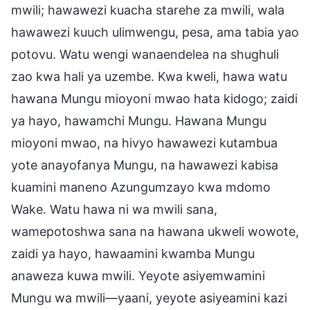
mwili; hawawezi kuacha starehe za mwili, wala
hawawezi kuuch ulimwengu, pesa, ama tabia yao
potovu. Watu wengi wanaendelea na shughuli
zao kwa hali ya uzembe. Kwa kweli, hawa watu
hawana Mungu mioyoni mwao hata kidogo; zaidi
ya hayo, hawamchi Mungu. Hawana Mungu
mioyoni mwao, na hivyo hawawezi kutambua
yote anayofanya Mungu, na hawawezi kabisa
kuamini maneno Azungumzayo kwa mdomo
Wake. Watu hawa ni wa mwili sana,
wamepotoshwa sana na hawana ukweli wowote,
zaidi ya hayo, hawaamini kwamba Mungu
anaweza kuwa mwili. Yeyote asiyemwamini
Mungu wa mwili—yaani, yeyote asiyeamini kazi