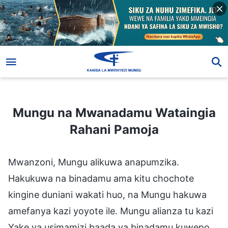
Mungu na Mwanadamu Wataingia Rahani Pamoja
Mungu na Mwanadamu Wataingia
Rahani Pamoja
Mwanzoni, Mungu alikuwa anapumzika.
Hakukuwa na binadamu ama kitu chochote
kingine duniani wakati huo, na Mungu hakuwa
amefanya kazi yoyote ile. Mungu alianza tu kazi
Yake ya usimamizi baada ya binadamu kuwepo