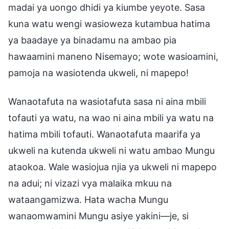
madai ya uongo dhidi ya kiumbe yeyote. Sasa
kuna watu wengi wasioweza kutambua hatima
ya baadaye ya binadamu na ambao pia
hawaamini maneno Nisemayo; wote wasioamini,
pamoja na wasiotenda ukweli, ni mapepo!
Wanaotafuta na wasiotafuta sasa ni aina mbili
tofauti ya watu, na wao ni aina mbili ya watu na
hatima mbili tofauti. Wanaotafuta maarifa ya
ukweli na kutenda ukweli ni watu ambao Mungu
ataokoa. Wale wasiojua njia ya ukweli ni mapepo
na adui; ni vizazi vya malaika mkuu na
wataangamizwa. Hata wacha Mungu
wanaomwamini Mungu asiye yakini—je, si