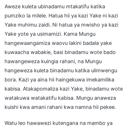
Aweze kuleta ubinadamu mtakatifu katika
pumziko la milele. Hatua hii ya kazi Yake ni kazi
Yake muhimu zaidi. Ni hatua ya mwisho ya kazi
Yake yote ya usimamizi. Kama Mungu
hangewaangamiza waovu lakini badala yake
kuwaacha wabakie, basi binadamu wote bado
hawangeweza kuingia rahani, na Mungu
hangeweza kuleta binadamu katika ulimwengu
bora. Kazi ya aina hii haingekuwa imekamilika
kabisa. Atakapomaliza kazi Yake, binadamu wote
watakuwa watakatifu kabisa. Mungu anaweza
kuishi kwa amani rahani kwa namna hii pekee.
Watu leo hawawezi kutengana na mambo ya