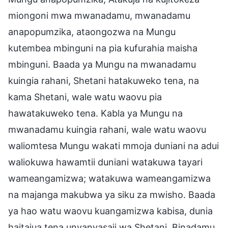
miongoni mwa mwanadamu, mwanadamu
anapopumzika, ataongozwa na Mungu
kutembea mbinguni na pia kufurahia maisha
mbinguni. Baada ya Mungu na mwanadamu
kuingia rahani, Shetani hatakuweko tena, na
kama Shetani, wale watu waovu pia
hawatakuweko tena. Kabla ya Mungu na
mwanadamu kuingia rahani, wale watu waovu
waliomtesa Mungu wakati mmoja duniani na adui
waliokuwa hawamtii duniani watakuwa tayari
wameangamizwa; watakuwa wameangamizwa
na majanga makubwa ya siku za mwisho. Baada
ya hao watu waovu kuangamizwa kabisa, dunia
haitajua tena unyanyasaji wa Shetani. Binadamu