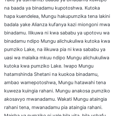
na baada ya binadamu kupotoshwa. Kutoka
hapa kuendelea, Mungu hakupumzika tena lakini
badala yake Alianza kufanya kazi miongoni mwa
binadamu. Ilikuwa ni kwa sababu ya upotovu wa
binadamu ndipo Mungu alichukuliwa kutoka kwa
pumziko Lake, na ilikuwa pia ni kwa sababu ya
uasi wa malaika mkuu ndipo Mungu alichukuliwa
kutoka kwa pumziko Lake. Iwapo Mungu
hatamshinda Shetani na kuokoa binadamu,
ambao wamepotoshwa, Mungu hatawahi tena
kuweza kuingia rahani. Mungu anakosa pumziko
akosavyo mwanadamu. Wakati Mungu ataingia
rahani tena, mwanadamu pia ataingia rahani.
Maisha ya pumziko ni yale bila vita, bila uchafu,