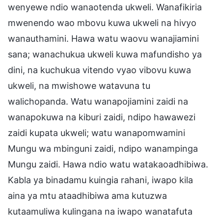
wenyewe ndio wanaotenda ukweli. Wanafikiria
mwenendo wao mbovu kuwa ukweli na hivyo
wanauthamini. Hawa watu waovu wanajiamini
sana; wanachukua ukweli kuwa mafundisho ya
dini, na kuchukua vitendo vyao vibovu kuwa
ukweli, na mwishowe watavuna tu
walichopanda. Watu wanapojiamini zaidi na
wanapokuwa na kiburi zaidi, ndipo hawawezi
zaidi kupata ukweli; watu wanapomwamini
Mungu wa mbinguni zaidi, ndipo wanampinga
Mungu zaidi. Hawa ndio watu watakaoadhibiwa.
Kabla ya binadamu kuingia rahani, iwapo kila
aina ya mtu ataadhibiwa ama kutuzwa
kutaamuliwa kulingana na iwapo wanatafuta