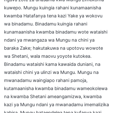
kuwepo. Mungu kuingia rahani kunamaanisha
kwamba Hatafanya tena kazi Yake ya wokovu
wa binadamu. Binadamu kuingia rahani
kunamaanisha kwamba binadamu wote wataishi
ndani ya mwangaza wa Mungu na chini ya
baraka Zake; hakutakuwa na upotovu wowote
wa Shetani, wala maovu yoyote kutokea.
Binadamu wataishi kama kawaida duniani, na
wataishi chini ya ulinzi wa Mungu. Mungu na
mwanadamu waingiapo rahani pamoja,
kutamaanisha kwamba binadamu wameokolewa
na kwamba Shetani ameangamizwa, kwamba
kazi ya Mungu ndani ya mwanadamu imemalizika
kabisa. Mungu hataendelea tena kufanya kazi