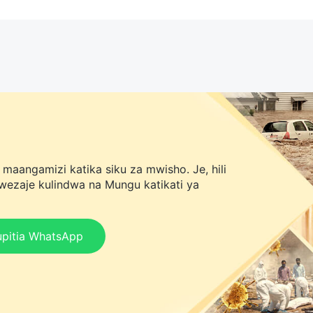
angamizi katika siku za mwisho. Je, hili
awezaje kulindwa na Mungu katikati ya
kupitia WhatsApp