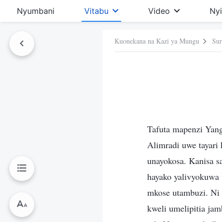
Nyumbani
Vitabu
Video
Ny
Kuonekana na Kazi ya Mungu
Sur
 Hiki
Tafuta mapenzi Yang
Alimradi uwe tayari
unayokosa. Kanisa s
hayako yalivyokuwa 
mkose utambuzi. Ni k
kweli umelipitia ja