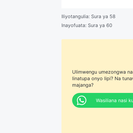
Iliyotangulia:
Sura ya 58
Inayofuata:
Sura ya 60
Ulimwengu umezongwa na ma
linatupa onyo lipi? Na tun
majanga?
Wasiliana nasi 