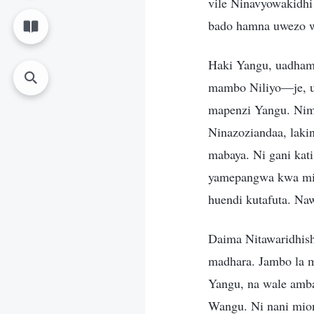
vile Ninavyowakidhi
bado hamna uwezo wa
Haki Yangu, uadha
mambo Niliyo—je, u
mapenzi Yangu. Nim
Ninazoziandaa, laki
mabaya. Ni gani kat
yamepangwa kwa mik
huendi kutafuta. Na
Daima Nitawaridhis
madhara. Jambo la 
Yangu, na wale amba
Wangu. Ni nani mion