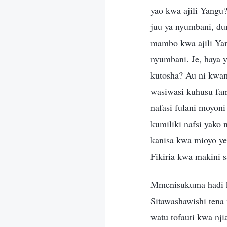
yao kwa ajili Yangu
juu ya nyumbani, du
mambo kwa ajili Yan
nyumbani. Je, haya 
kutosha? Au ni kwa
wasiwasi kuhusu fa
nafasi fulani moyo
kumiliki nafsi yako
kanisa kwa mioyo yen
Fikiria kwa makini s
Mmenisukuma hadi k
Sitawashawishi ten
watu tofauti kwa nj