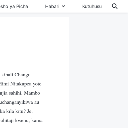
sho ya Picha
Habari
Kutuhusu
 kibali Changu.
Mimi Nitakupea yote
 njia sahihi. Mambo
kuchanganyikiwa au
a kila kitu? Je,
hohitaji kwenu, kama