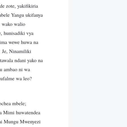
 zote, yakifikiria
mbele Yangu ukifanya
i wako walio
, hunisadiki vya
aima wewe huwa na
Je, Ninamiliki
awala ndani yako na
nu ambao ni wa
a ufalme wa leo?
ochea mbele;
na Mimi huwatendea
i ni Mungu Mwenyezi