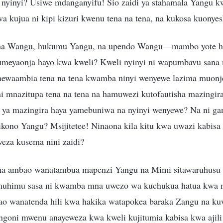
 nyinyi? Usiwe mdanganyifu! Sio zaidi ya stahamala Yangu k
 kujua ni kipi kizuri kwenu tena na tena, na kukosa kuonyes
ma Wangu, hukumu Yangu, na upendo Wangu—mambo yote ha
meyaonja hayo kwa kweli? Kweli nyinyi ni wapumbavu sana
ewaambia tena na tena kwamba ninyi wenyewe lazima muonj
ni mnazitupa tena na tena na hamuwezi kutofautisha mazingira
i ya mazingira haya yamebuniwa na nyinyi wenyewe? Na ni ga
ono Yangu? Msijitetee! Ninaona kila kitu kwa uwazi kabisa
weza kusema nini zaidi?
ha ambao wanatambua mapenzi Yangu na Mimi sitawaruhusu 
muhimu sasa ni kwamba mna uwezo wa kuchukua hatua kwa 
o wanatenda hili kwa hakika watapokea baraka Zangu na kuw
goni mwenu anayeweza kwa kweli kujitumia kabisa kwa ajili