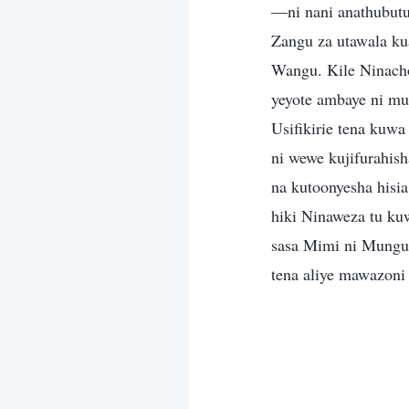
—ni nani anathubutu
Zangu za utawala ku
Wangu. Kile Ninacho
yeyote ambaye ni mua
Usifikirie tena ku
ni wewe kujifurahis
na kutoonyesha hisi
hiki Ninaweza tu ku
sasa Mimi ni Mungu
tena aliye mawazo