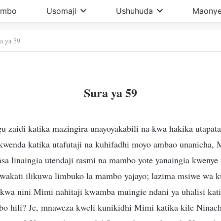
imbo
Usomaji
Ushuhuda
Maonye
a ya 59
Sura ya 59
u zaidi katika mazingira unayoyakabili na kwa hakika utapata
 kwenda katika utafutaji na kuhifadhi moyo ambao unanicha, 
asa linaingia utendaji rasmi na mambo yote yanaingia kwenye
wakati ilikuwa limbuko la mambo yajayo; lazima msiwe wa 
wa nini Mimi nahitaji kwamba muingie ndani ya uhalisi katik
mbo hili? Je, mnaweza kweli kunikidhi Mimi katika kile Ninac