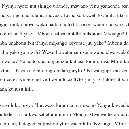
? Nyinyi nyote mu shingo upande, mawazo yenu yanaenda pande
nia ya nje, chakula na mavazi. Licha ya ukweli kwamba uko 
gu, katika moyo wako bado unafikiria mke, watoto na wazaz
yote ni mali yako? Mbona usiwakabidhi mikononi Mwangu? Je
mba unahofia Nitafanya mipango isiyofaa juu yako? Mbona d
milia yako ya mwili? Wewe huwatamani sana wapendwa wako! 
ni mwako? Na bado unazungumzia kuhusu kuniruhusu Mimi kut
 nzima—haya yote ni uongo mdanganyifu! Ni wangapi kati ye
u yote? Na ni nani kati yenu hawafikiri juu yao, lakini ni w
ana kuhusu hili.
iasi hiki, hivyo Ninaweza kutumia tu mikono Yangu kuwach
a mbele. Hii ni kwa sababu mimi ni Mungu Mwenye hekima, 
ia tofauti, kutegemea jinsi ninyi ni waaminifu Kwangu. Mim