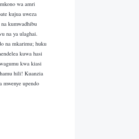
, mkono wa amri
pate kujua uweza
ha na kumwadhibu
vu na ya ulaghai.
do na mkarimu; huku
aendelea kuwa hasi
i wagumu kwa kiasi
hamu hili! Kuanzia
na mwenye upendo