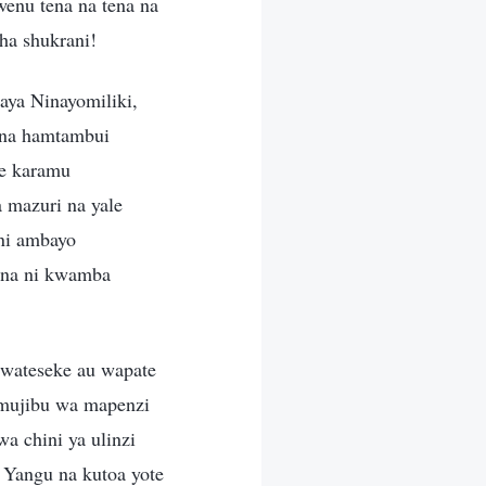
wenu tena na tena na
ha shukrani!
ya Ninayomiliki,
 na hamtambui
e karamu
 mazuri na yale
ni ambayo
 na ni kwamba
wateseke au wapate
mujibu wa mapenzi
a chini ya ulinzi
 Yangu na kutoa yote