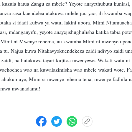
 kuzuia hatua Zangu za mbele? Yeyote anayethubutu kuniasi
anzia sasa kuendelea utakuwa milele juu yao, ili kwamba wa
taka si idadi kubwa ya watu, lakini ubora. Mimi Nitamuac
si, mdanganyifu, yeyote anayejishughulisha katika tabia poto
wa Mimi ni Mwenye rehema, au kwamba Mimi ni mwenye upen
ha tu. Najua kuwa Nitakavyokuendekeza zaidi ndivyo zaidi un
a zaidi, na hutakuwa tayari kujitoa mwenyewe. Wakati watu n
wachochea wao na kuwalazimisha wao mbele wakati wote. Fa
 ahukumuye; Mimi si mwenye rehema tena, mwenye fadhila 
ni mwa mwanadamu!