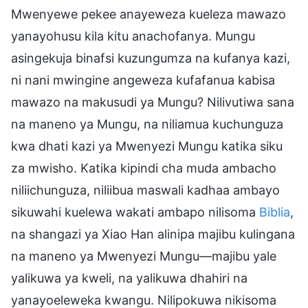
Mwenyewe pekee anayeweza kueleza mawazo
yanayohusu kila kitu anachofanya. Mungu
asingekuja binafsi kuzungumza na kufanya kazi,
ni nani mwingine angeweza kufafanua kabisa
mawazo na makusudi ya Mungu? Nilivutiwa sana
na maneno ya Mungu, na niliamua kuchunguza
kwa dhati kazi ya Mwenyezi Mungu katika siku
za mwisho. Katika kipindi cha muda ambacho
niliichunguza, niliibua maswali kadhaa ambayo
sikuwahi kuelewa wakati ambapo nilisoma
Biblia
,
na shangazi ya Xiao Han alinipa majibu kulingana
na maneno ya Mwenyezi Mungu—majibu yale
yalikuwa ya kweli, na yalikuwa dhahiri na
yanayoeleweka kwangu. Nilipokuwa nikisoma