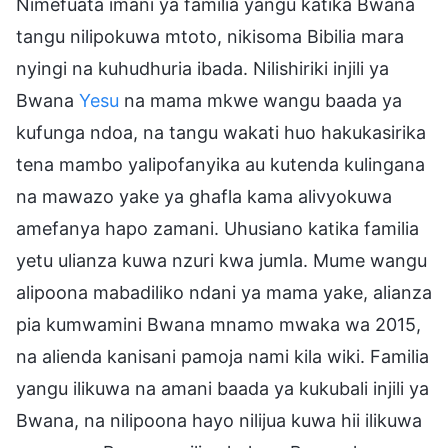
Nimefuata imani ya familia yangu katika Bwana
tangu nilipokuwa mtoto, nikisoma Bibilia mara
nyingi na kuhudhuria ibada. Nilishiriki injili ya
Bwana
Yesu
na mama mkwe wangu baada ya
kufunga ndoa, na tangu wakati huo hakukasirika
tena mambo yalipofanyika au kutenda kulingana
na mawazo yake ya ghafla kama alivyokuwa
amefanya hapo zamani. Uhusiano katika familia
yetu ulianza kuwa nzuri kwa jumla. Mume wangu
alipoona mabadiliko ndani ya mama yake, alianza
pia kumwamini Bwana mnamo mwaka wa 2015,
na alienda kanisani pamoja nami kila wiki. Familia
yangu ilikuwa na amani baada ya kukubali injili ya
Bwana, na nilipoona hayo nilijua kuwa hii ilikuwa