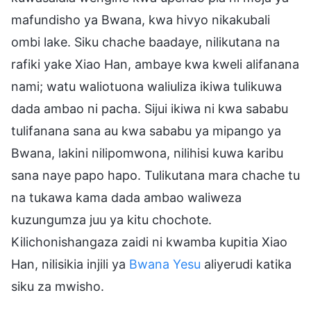
mafundisho ya Bwana, kwa hivyo nikakubali
ombi lake. Siku chache baadaye, nilikutana na
rafiki yake Xiao Han, ambaye kwa kweli alifanana
nami; watu waliotuona waliuliza ikiwa tulikuwa
dada ambao ni pacha. Sijui ikiwa ni kwa sababu
tulifanana sana au kwa sababu ya mipango ya
Bwana, lakini nilipomwona, nilihisi kuwa karibu
sana naye papo hapo. Tulikutana mara chache tu
na tukawa kama dada ambao waliweza
kuzungumza juu ya kitu chochote.
Kilichonishangaza zaidi ni kwamba kupitia Xiao
Han, nilisikia injili ya
Bwana Yesu
aliyerudi katika
siku za mwisho.