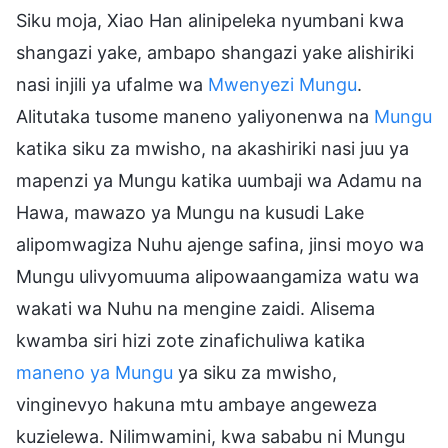
Siku moja, Xiao Han alinipeleka nyumbani kwa
shangazi yake, ambapo shangazi yake alishiriki
nasi injili ya ufalme wa
Mwenyezi Mungu
.
Alitutaka tusome maneno yaliyonenwa na
Mungu
katika siku za mwisho, na akashiriki nasi juu ya
mapenzi ya Mungu katika uumbaji wa Adamu na
Hawa, mawazo ya Mungu na kusudi Lake
alipomwagiza Nuhu ajenge safina, jinsi moyo wa
Mungu ulivyomuuma alipowaangamiza watu wa
wakati wa Nuhu na mengine zaidi. Alisema
kwamba siri hizi zote zinafichuliwa katika
maneno ya Mungu
ya siku za mwisho,
vinginevyo hakuna mtu ambaye angeweza
kuzielewa. Nilimwamini, kwa sababu ni Mungu