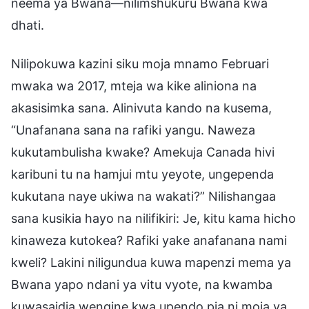
neema ya Bwana—nilimshukuru Bwana kwa
dhati.
Nilipokuwa kazini siku moja mnamo Februari
mwaka wa 2017, mteja wa kike aliniona na
akasisimka sana. Alinivuta kando na kusema,
“Unafanana sana na rafiki yangu. Naweza
kukutambulisha kwake? Amekuja Canada hivi
karibuni tu na hamjui mtu yeyote, ungependa
kukutana naye ukiwa na wakati?” Nilishangaa
sana kusikia hayo na nilifikiri: Je, kitu kama hicho
kinaweza kutokea? Rafiki yake anafanana nami
kweli? Lakini niligundua kuwa mapenzi mema ya
Bwana yapo ndani ya vitu vyote, na kwamba
kuwasaidia wengine kwa upendo pia ni moja ya