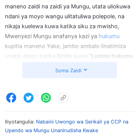
maneno zaidi na zaidi ya Mungu, utata uliokuwa
ndani ya moyo wangu ulitatuliwa polepole, na
nikaja kuelewa kuwa katika siku za mwisho,
Mwenyezi Mungu anafanya kazi ya
hukumu
kupitia maneno Yake, jambo ambalo linatimiza
unabii uliopo katika Bibilia kuwa “
Lazima hukumu
ianze katika nyumba ya Mungu
”
.
(1 Petro 4:17)
Soma Zaidi
Hatua hii ya kazi ya Mungu ni kuendelezwa na
kuzidishwa kwa kazi ya Bwana Yesu, na ni hatua
ya mwisho ya kazi ya Mungu katika siku za
mwisho ya kuwasafisha na kuwaokoa
wanadamu. Baada ya kuchunguza kwa muda,
Iliyotangulia:
Nabaini Uwongo wa Serikali ya CCP na
nilikuwa na hakika kuwa Mwenyezi Mungu ndiye
Upendo wa Mungu Unanirudisha Kwake
Bwana Yesu aliyerejea; nilikubali kazi ya