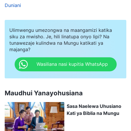
Duniani
baadhi ya uzoefu wake katika imani yake, nami
nilipenda sana kile alichosema. La kushangaza ni
kuwa Dada Qi Fei pia alikuwa rafiki ya Dada
Ulimwengu umezongwa na maangamizi katika
Susan, kwa hivyo wakati huu tuliongezana kama
siku za mwisho. Je, hili linatupa onyo lipi? Na
tunawezaje kulindwa na Mungu katikati ya
marafiki. Kwa kusoma matangazo yao ya
majanga?
mtandao wa Facebook na kupitia mazungumzo
Wasiliana nasi kupitia WhatsApp
yetu ya mara kwa mara, nilikuja kuhisi kuwa
walielewa mengi kuhusu imani katika
Mungu
.
Baada ya muda fulani wa kuijadili Biblia na
Maudhui Yanayohusiana
kuzungumza kuhusu mambo fulani katika maisha
Sasa Naelewa Uhusiano
yetu, nilihisi kweli kwamba njia yao ya kunisaidia
Kati ya Biblia na Mungu
kushughulikia maudhi yangu kwa kweli ilikuwa ya
kipekee, na kwamba kulikuwa na maana sana na