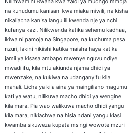
Nilimwamini Bwana kwa zaidi ya muongo mmoja
na kuhudumu kanisani kwa miaka miwili, na kisha
nikaliacha kanisa langu ili kwenda nje ya nchi
kufanya kazi. Nilikwenda katika sehemu kadhaa,
ikiwa ni pamoja na Singapore, na kuchuma pesa
nzuri, lakini nikiishi katika maisha haya katika
jamii ya kisasa ambapo mwenye nguvu ndiye
mwadilifu, kila mtu akiunda njama dhidi ya
mwenzake, na kukiwa na udanganyifu kila
mahali. Licha ya kila aina ya maingiliano magumu
kati ya watu, nilikuwa macho dhidi ya wengine
kila mara. Pia wao walikuwa macho dhidi yangu
kila mara, nikiachwa na hisia ndani yangu kiasi
kwamba sikuweza kupata msingi wowote mzuri