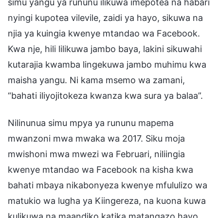
simu yangu ya rununu ilikuwa imepotea na habari
nyingi kupotea vilevile, zaidi ya hayo, sikuwa na
njia ya kuingia kwenye mtandao wa Facebook.
Kwa nje, hili lilikuwa jambo baya, lakini sikuwahi
kutarajia kwamba lingekuwa jambo muhimu kwa
maisha yangu. Ni kama msemo wa zamani,
“bahati iliyojitokeza kwanza kwa sura ya balaa”.
Nilinunua simu mpya ya rununu mapema
mwanzoni mwa mwaka wa 2017. Siku moja
mwishoni mwa mwezi wa Februari, niliingia
kwenye mtandao wa Facebook na kisha kwa
bahati mbaya nikabonyeza kwenye mfululizo wa
matukio wa lugha ya Kiingereza, na kuona kuwa
kulikuwa na maandiko katika matangazo hayo.