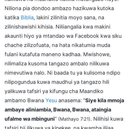
Niliona pia dondoo ambazo hazikuwa kutoka
katika
Biblia
, lakini zilinitia moyo sana, na
zilinishawishi kihisia. Niliiangalia kwa makini
akaunti hiyo ya mtandao wa Facebook kwa siku
chache zilizofuata, na hata nikatumia muda
fulani kutafuta maneno kadhaa. Mwishowe,
nilimaliza kusoma tangazo ambalo nilikuwa
nimevutiwa nalo. Ni baada tu ya kulisoma ndipo
nilipogundua kuwa maudhui ya tangazo hili
yalikuwa tafsiri ya kifungu cha Maandiko
ambamo Bwana
Yesu
anasema: “
Siye kila mmoja
ambaye aliniambia, Bwana, Bwana, ataingia
ufalme wa mbinguni
”
. Nilihisi kuwa
(Mathayo 7:21)
tafsiri hii ilikuwa ya kipekee, na kwamba ilijaa