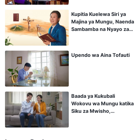
utambuzi katika kile walichosema. Nilijionea
Kupitia Kuelewa Siri ya
mwenyewe kuwa walikuwa tofauti na watu
Majina ya Mungu, Naenda
wengine. Nilihisi kuwa mtulivu zaidi na mwenye
Sambamba na Nyayo za
amani moyoni mwangu kupitia kuwasiliana nao,
Mwanakondoo
na ingawa sikuwajua vizuri, punde si punde,
Upendo wa Aina Tofauti
nilikuwa nimeanza kuwachukulia kama marafiki
wa karibu kwa sababu ya unyenyekevu na
uaminifu wao. Nilitaka kufunua waziwazi kwao
yaliyokuwa moyoni wangu. Polepole, nilianza
Baada ya Kukubali
kufanya mabadiliko fulani katika jinsi nilivyoishi
Wokovu wa Mungu katika
maisha yangu.
Siku za Mwisho,
Tunapokea Uzima Mpya
Takriban wiki moja baadaye jioni ya Machi 11,
niliingia kwenye mtandao wa Facebook na