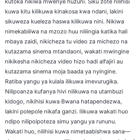
kutoka nikiwa mwenye huzuni. Siku zote nilihisi
kuwa kitu kilikuwa kinakosa kwa ndani, lakini
sikuweza kueleza haswa kilikuwa nini. Nikiwa
nimekabiliwa na mzozo huu niliingia katika hali
mbaya zaidi, nikicheza tu video za michezo na
kutazama sinema mtandaoni, wakati mwingine
nikikesha nikicheza video hizo hadi alfajiri au
kutazama sinema moja baada ya nyingine.
Ratiba yangu ya kulala ilikuwa imevurugika.
Nilipoanza kufanya hivi nilikuwa na utambuzi
kidogo, nikihisi kuwa Bwana hatapendezwa,
lakini polepole nikafa ganzi. Ilikuwa wakati huo
ndipo nilipoipoteza simu yangu ya rununu.
Wakati huo, nilihisi kuwa nimetaabishwa sana—