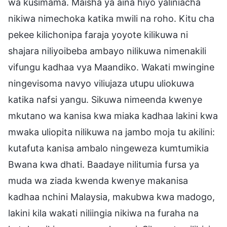
wa kusimama. Maisha ya aina hiyo yaliniacha
nikiwa nimechoka katika mwili na roho. Kitu cha
pekee kilichonipa faraja yoyote kilikuwa ni
shajara niliyoibeba ambayo nilikuwa nimenakili
vifungu kadhaa vya Maandiko. Wakati mwingine
ningevisoma navyo viliujaza utupu uliokuwa
katika nafsi yangu. Sikuwa nimeenda kwenye
mkutano wa kanisa kwa miaka kadhaa lakini kwa
mwaka uliopita nilikuwa na jambo moja tu akilini:
kutafuta kanisa ambalo ningeweza kumtumikia
Bwana kwa dhati. Baadaye nilitumia fursa ya
muda wa ziada kwenda kwenye makanisa
kadhaa nchini Malaysia, makubwa kwa madogo,
lakini kila wakati niliingia nikiwa na furaha na