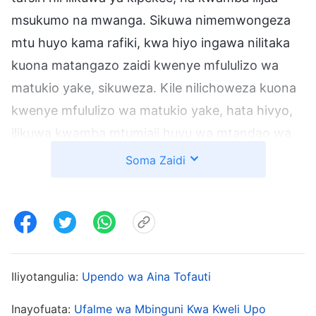
msukumo na mwanga. Sikuwa nimemwongeza
mtu huyo kama rafiki, kwa hiyo ingawa nilitaka
kuona matangazo zaidi kwenye mfululizo wa
matukio yake, sikuweza. Kile nilichoweza kuona
kwenye mfululizo wa matukio yake, hata hivyo,
ilikuwa kwamba mtumiaji huyu wa mtandao wa
Facebook alitoka Korea Kusini na alikuwa dada
Soma Zaidi
anayeitwa Susan. Nilimtumia ombi la urafiki,
lakini labda hakuwa mtandaoni wakati huo na
kwa hiyo hakukubali ombi langu mara moja. Siku
mbili baadaye, nilimwongezea mtu mwingine
anayezungumza Kichina kwenye mtandao wa
Iliyotangulia:
Upendo wa Aina Tofauti
Facebook aliyeitwa Qi Fei, Mkristo mwingine
Inayofuata:
Ufalme wa Mbinguni Kwa Kweli Upo
kutoka Korea Kusini. Alizungumza nami kuhusu