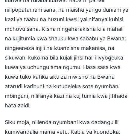
kubwa na furaha kubwa. Hapa ni pahali
nilipopatamani sana, na maisha yangu duniani ya
kazi ya taabu na huzuni kweli yalinifanya kuhisi
mchovu sana. Kisha ningeharakisha kila mahali
na kujitumia kwa shauku kwa sababu ya Bwana;
ningeeneza injili na kuanzisha makanisa, na
sikuwahi kukoma bila kujali jinsi hali ilivyogeuka
kuwa ya uchungu ama ngumu. Hasa sasa kwa
kuwa tuko katika siku za mwisho na Bwana
atarudi karibuni na kutupeleka sote nyumbani
mbinguni, nilifanya kazi na kujitumia kwa jitihada
hata zaidi.
Siku moja, nilienda nyumbani kwa dadangu ili
kumwangalia mama yetu. Kabla ya kuondoka,