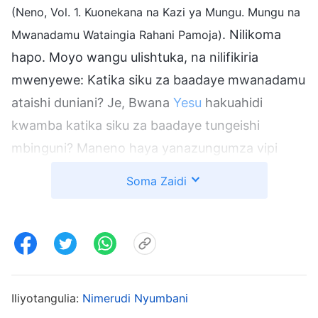
(Neno, Vol. 1. Kuonekana na Kazi ya Mungu. Mungu na
. Nilikoma
Mwanadamu Wataingia Rahani Pamoja)
hapo. Moyo wangu ulishtuka, na nilifikiria
mwenyewe: Katika siku za baadaye mwanadamu
ataishi duniani? Je, Bwana
Yesu
hakuahidi
kwamba katika siku za baadaye tungeishi
mbinguni? Maneno haya yanazungumza vipi
kuhusu kuwa duniani? Hili linawezekanaje? Je,
Soma Zaidi
nasoma hili visivyo? Kwa hivyo nilisoma tena
fungu hilo kwa makini, na maneno hayo kwa
kweli yalikuwa yakisema kwamba katika siku za
baadaye mwanadamu angeishi duniani. Basi hilo
kwa kweli linamaanisha nini? Hili halifai.
Iliyotangulia:
Nimerudi Nyumbani
Ilinilazimu kuelewa hili lilimaanisha nini kwa kweli.