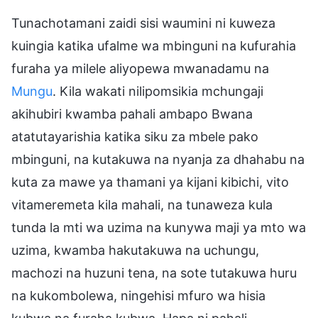
Tunachotamani zaidi sisi waumini ni kuweza
kuingia katika ufalme wa mbinguni na kufurahia
furaha ya milele aliyopewa mwanadamu na
Mungu
. Kila wakati nilipomsikia mchungaji
akihubiri kwamba pahali ambapo Bwana
atatutayarishia katika siku za mbele pako
mbinguni, na kutakuwa na nyanja za dhahabu na
kuta za mawe ya thamani ya kijani kibichi, vito
vitameremeta kila mahali, na tunaweza kula
tunda la mti wa uzima na kunywa maji ya mto wa
uzima, kwamba hakutakuwa na uchungu,
machozi na huzuni tena, na sote tutakuwa huru
na kukombolewa, ningehisi mfuro wa hisia