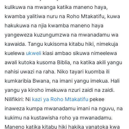
kulikuwa na mwanga katika maneno haya,
kwamba yalitiwa nuru na Roho Mtakatifu, kuwa
hakukuwa na njia kwamba maneno haya
yangeweza kuzungumzwa na mwanadamu wa
kawaida. Tangu kukisoma kitabu hiki, nimekuja
kuelewa
ukweli
kiasi ambao sikuwa nimeelewa
awali kutoka kusoma Biblia, na katika akili yangu
nahisi uwazi na raha. Niko tayari kuomba ili
kumkaribia Bwana, na imani yangu imekua. Hali
yangu ya kiroho imekuwa nzuri zaidi na zaidi.
Nilifikiri: Ni
kazi ya Roho Mtakatifu
pekee
inaweza kumpa mwanadamu imani na nguvu, na
kukimu na kustawisha roho ya mwanadamu.
Maneno katika kitabu hiki hakika yanatoka kwa