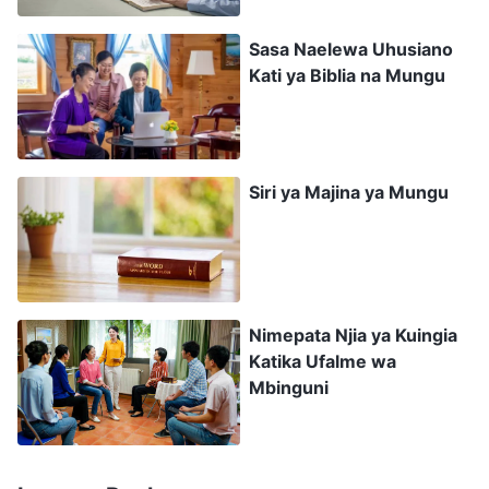
. Kadiri
Mwanadamu Wataingia Rahani Pamoja)
Sasa Naelewa Uhusiano
nilivyozidi kusoma ndivyo nilivyozidi kuhisi
Kati ya Biblia na Mungu
kuchanganyikiwa: Mwanadamu atamwabudu
Mungu akiwa duniani? Hili litafanyika vipi? Katika
Biblia haisemwi kwamba hili litafanyika
mbinguni? Linawezaje kuwa duniani? Nilikimbilia
Siri ya Majina ya Mungu
Biblia yangu, kuifungua kwa Yohana 14:2-3, na
kusoma mahali
Bwana Yesu
anasema: “
Katika
nyumba ya Babangu kuna majumba mengi:
ingalikuwa sivyo, ningaliwajulisha. Naenda
Nimepata Njia ya Kuingia
Katika Ufalme wa
kuwatayarishia mahali. Na nikienda
Mbinguni
kuwatayarishia mahali, nitarudi tena na
kuwapokea kwangu; ili mahali nipo, muweze
kuwa pia.
” Bwana Yesu anasema dhahiri