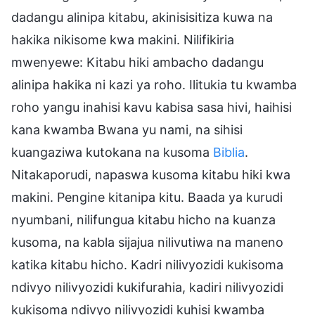
dadangu alinipa kitabu, akinisisitiza kuwa na
hakika nikisome kwa makini. Nilifikiria
mwenyewe: Kitabu hiki ambacho dadangu
alinipa hakika ni kazi ya roho. Ilitukia tu kwamba
roho yangu inahisi kavu kabisa sasa hivi, haihisi
kana kwamba Bwana yu nami, na sihisi
kuangaziwa kutokana na kusoma
Biblia
.
Nitakaporudi, napaswa kusoma kitabu hiki kwa
makini. Pengine kitanipa kitu. Baada ya kurudi
nyumbani, nilifungua kitabu hicho na kuanza
kusoma, na kabla sijajua nilivutiwa na maneno
katika kitabu hicho. Kadri nilivyozidi kukisoma
ndivyo nilivyozidi kukifurahia, kadiri nilivyozidi
kukisoma ndivyo nilivyozidi kuhisi kwamba