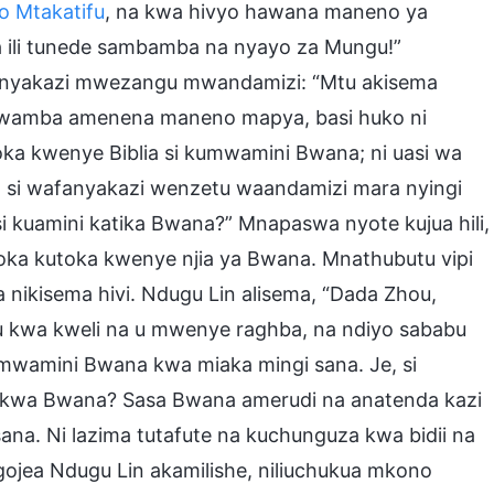
o Mtakatifu
, na kwa hivyo hawana maneno ya
ma ili tunede sambamba na nyayo za Mungu!”
 mfanyakazi mwezangu mwandamizi: “Mtu akisema
wamba amenena maneno mapya, basi huko ni
oka kwenye Biblia si kumwamini Bwana; ni uasi wa
: “Je, si wafanyakazi wenzetu waandamizi mara nyingi
 kuamini katika Bwana?” Mnapaswa nyote kujua hili,
ka kutoka kwenye njia ya Bwana. Mnathubutu vipi
wa nikisema hivi. Ndugu Lin alisema, “Dada Zhou,
 kwa kweli na u mwenye raghba, na ndiyo sababu
wamini Bwana kwa miaka mingi sana. Je, si
i kwa Bwana? Sasa Bwana amerudi na anatenda kazi
 sana. Ni lazima tutafute na kuchunguza kwa bidii na
gojea Ndugu Lin akamilishe, niliuchukua mkono