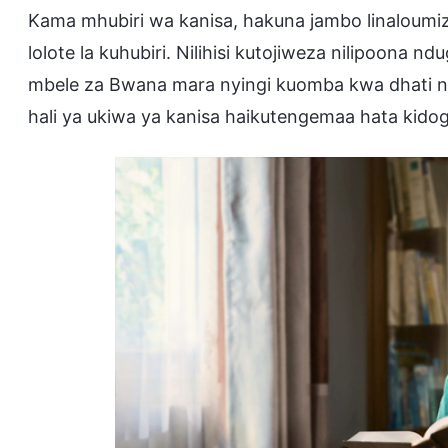
Kama mhubiri wa kanisa, hakuna jambo linaloumi
lolote la kuhubiri. Nilihisi kutojiweza nilipoona n
mbele za Bwana mara nyingi kuomba kwa dhati na
hali ya ukiwa ya kanisa haikutengemaa hata kidogo