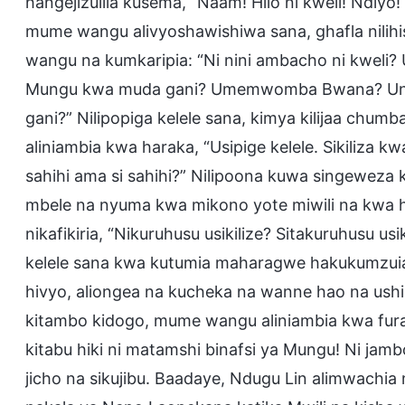
hangejizuilia kusema, “Naam! Hilo ni kweli! Ndiyo!
mume wangu alivyoshawishiwa sana, ghafla nilih
wangu na kumkaripia: “Ni nini ambacho ni kweli
Mungu kwa muda gani? Umemwomba Bwana? Unasema,
gani?” Nilipopiga kelele sana, kimya kilijaa ch
aliniambia kwa haraka, “Usipige kelele. Sikiliza kw
sahihi ama si sahihi?” Nilipoona kuwa singewez
mbele na nyuma kwa mikono yote miwili na kwa ha
nikafikiria, “Nikuruhusu usikilize? Sitakuruhusu u
kelele sana kwa kutumia maharagwe hakukumzuia
hivyo, aliongea na kucheka na wanne hao na ushi
kitambo kidogo, mume wangu aliniambia kwa fura
kitabu hiki ni matamshi binafsi ya Mungu! Ni jambo
jicho na sikujibu. Baadaye, Ndugu Lin alimwach