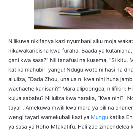
Nilikuwa nikifanya kazi nyumbani siku moja waka
nikawakaribisha kwa furaha. Baada ya kutaniana,
gani kwa sasa?” Nilitanafusi na kusema, “Si kitu. M
katika mahubiri yangu! Ndugu wote ni hasi na dha
aliuliza, “Dada Zhou, unajua ni kwa nini huna jamb
wachache kanisani?” Mara alipoongea, nilifikiri: H
kujua sababu? Niliuliza kwa haraka, “Kwa nini?”
tayari. Amekuwa mwili kwa mara ya pili na anan
wengi tayari wamekubali kazi ya
Mungu
katika En
ya sasa ya Roho Mtakatifu. Hali zao zinaendele