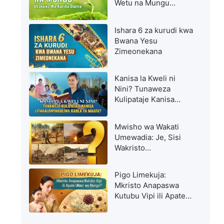
Wetu na Mungu
Utakuwa Wa Karibu
Daima
Ishara 6 za kurudi kwa
Bwana Yesu
Zimeonekana
Kanisa la Kweli ni
Nini? Tunaweza
Kulipataje Kanisa
Litakalonyakuliwa
Kabla ya Maafa?
Mwisho wa Wakati
Umewadia: Je, Sisi
Wakristo
Tutanyakuliwa Vipi
Kabla ya Dhiki Kuu?
Pigo Limekuja:
Mkristo Anapaswa
Kutubu Vipi ili Apate
Ulinzi wa Mungu?