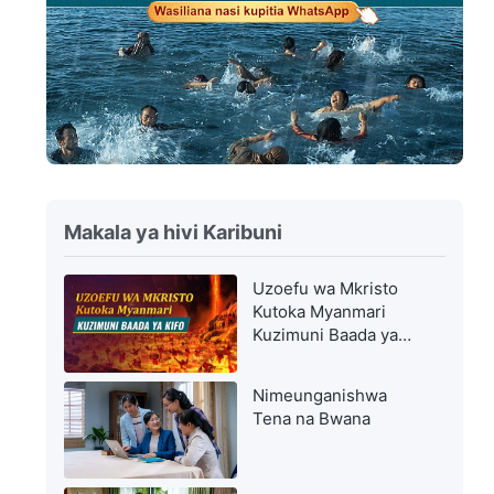
Makala ya hivi Karibuni
Uzoefu wa Mkristo
Kutoka Myanmari
Kuzimuni Baada ya
Kifo
Nimeunganishwa
Tena na Bwana