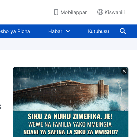
Mobilappar
Kiswahili
sho ya Picha
Habari
Kutuhusu