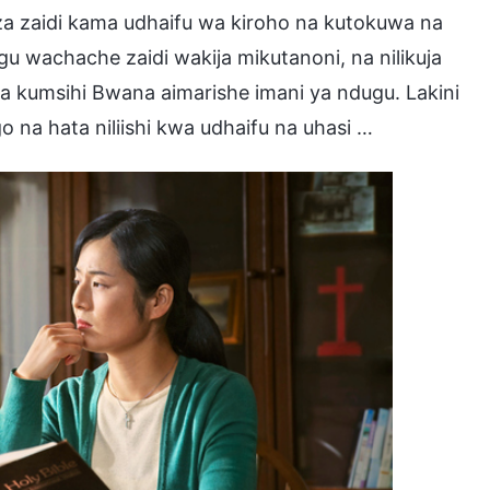
za zaidi kama udhaifu wa kiroho na kutokuwa na
dugu wachache zaidi wakija mikutanoni, na nilikuja
 kumsihi Bwana aimarishe imani ya ndugu. Lakini
 na hata niliishi kwa udhaifu na uhasi …