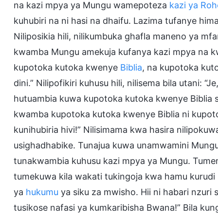
na kazi mpya ya Mungu wamepoteza
kazi ya Roh
kuhubiri na ni hasi na dhaifu. Lazima tufanye hi
Niliposikia hili, nilikumbuka ghafla maneno ya
kwamba Mungu amekuja kufanya kazi mpya na k
kupotoka kutoka kwenye
Biblia
, na kupotoka kut
dini.” Nilipofikiri kuhusu hili, nilisema bila utani
hutuambia kuwa kupotoka kutoka kwenye Biblia si
kwamba kupotoka kutoka kwenye Biblia ni kupoto
kunihubiria hivi!” Nilisimama kwa hasira nilipoku
usighadhabike. Tunajua kuwa unamwamini Mungu
tunakwambia kuhusu kazi mpya ya Mungu. Tumem
tumekuwa kila wakati tukingoja kwa hamu kurud
ya
hukumu
ya siku za mwisho. Hii ni habari nzuri
tusikose nafasi ya kumkaribisha Bwana!” Bila kun