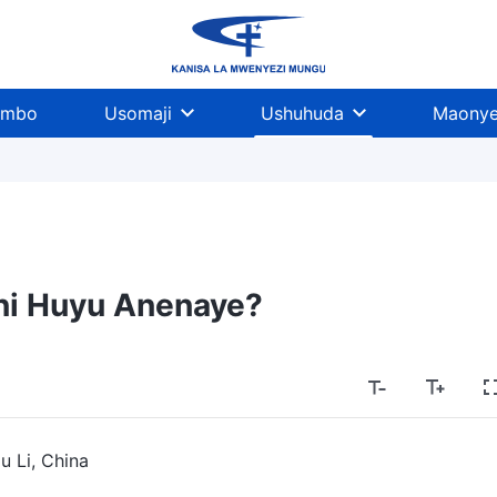
imbo
Usomaji
Ushuhuda
Maonye
Nani Huyu Anenaye?
u Li, China