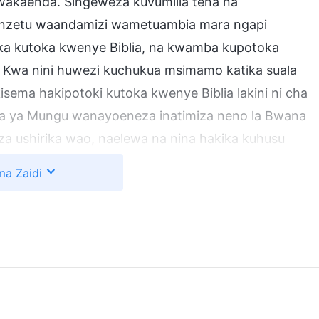
 wakaenda. Singeweza kuvumilia tena na
nzetu waandamizi wametuambia mara ngapi
a kutoka kwenye Biblia, na kwamba kupotoka
Kwa nini huwezi kuchukua msimamo katika suala
isema hakipotoki kutoka kwenye Biblia lakini ni cha
 mpya ya Mungu wanayoeneza inatimiza neno la Bwana
iza ushirika wao, naelewa na nina hakika kuhusu
yo sikuwa nimeyaelewa hapo awali. Injili ya
a Zaidi
li. Fungua macho yako na utazame. Kuna watu tu
 limekuwa mahame. Na bado huachi maneno ya
pumbavu mtupu? Ni vyema uharakishe na uchunguze
 hasira, “Unajua nini? Kupotoka kutoka kwenye Biblia ni
fanya hivyo!”
ata wakati, alisoma kitabu ambacho Ndugu Lin