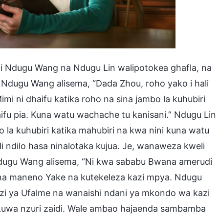
ti Ndugu Wang na Ndugu Lin walipotokea ghafla, na
 Ndugu Wang alisema, “Dada Zhou, roho yako i hali
imi ni dhaifu katika roho na sina jambo la kuhubiri
ifu pia. Kuna watu wachache tu kanisani.” Ndugu Lin
o la kuhubiri katika mahubiri na kwa nini kuna watu
ili ndilo hasa ninalotaka kujua. Je, wanaweza kweli
 Ndugu Wang alisema, “Ni kwa sababu Bwana amerudi
ena maneno Yake na kutekeleza kazi mpya. Ndugu
zi ya Ufalme na wanaishi ndani ya mkondo wa kazi
a kuwa nzuri zaidi. Wale ambao hajaenda sambamba