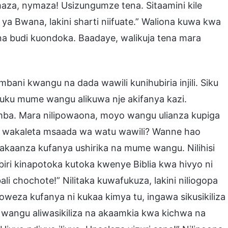
aza, nymaza! Usizungumze tena. Sitaamini kile
 ya Bwana, lakini sharti niifuate.” Waliona kuwa kwa
 na budi kuondoka. Baadaye, walikuja tena mara
ani kwangu na dada wawili kunihubiria injili. Siku
uku mume wangu alikuwa nje akifanya kazi.
mba. Mara nilipowaona, moyo wangu ulianza kupiga
a wakaleta msaada wa watu wawili? Wanne hao
akaanza kufanya ushirika na mume wangu. Nilihisi
biri kinapotoka kutoka kwenye Biblia kwa hivyo ni
i chochote!” Nilitaka kuwafukuza, lakini niliogopa
za kufanya ni kukaa kimya tu, ingawa sikusikiliza
e wangu aliwasikiliza na akaamkia kwa kichwa na