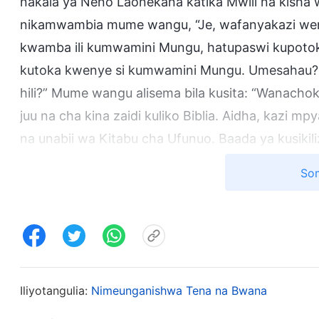
nakala ya Neno Laonekana katika Mwili na kisha
nikamwambia mume wangu, “Je, wafanyakazi we
kwamba ili kumwamini Mungu, hatupaswi kupotok
kutoka kwenye si kumwamini Mungu. Umesahau? 
hili?” Mume wangu alisema bila kusita: “Wanachok
juu na cha kina zaidi kuliko Biblia. Aidha, kazi
na unabii wa Kitabu cha Ufunuo. Baada ya kusikil
mambo mengi ambayo yamo kwenye Biblia na amba
Som
Mwenyezi Mungu
wanayoshuhudia ni njia ya kwe
wachache waliosalia katika kanisa letu. Kanisa
wafanyakazi wenza waandamizi. Je, si huu ni u
suala hili.” Niliposikia akisema hivi, nilisema kwa
kumsaliti Bwana. Kama hutafuata Biblia, mimi nita
Iliyotangulia:
Nimeunganishwa Tena na Bwana
Baada ya hili, kila siku mara mume wangu alipop