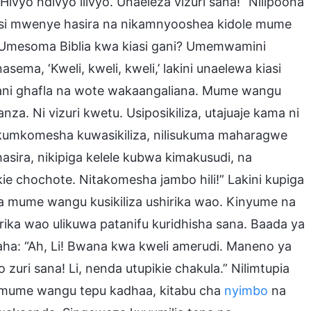
 Hivyo ndivyo ilivyo. Unaeleza vizuri sana!” Nilipoona
isi mwenye hasira na nikamnyooshea kidole mume
? Umesoma Biblia kwa kiasi gani? Umemwamini
 ‘Kweli, kweli, kweli,’ lakini unaelewa kiasi
umbani ghafla na wote wakaangaliana. Mume wangu
anza. Ni vizuri kwetu. Usiposikiliza, utajuaje kama ni
a kumkomesha kuwasikiliza, nilisukuma maharagwe
sira, nikipiga kelele kubwa kimakusudi, na
sikie chochote. Nitakomesha jambo hili!” Lakini kupiga
 mume wangu kusikiliza ushirika wao. Kinyume na
rika wao ulikuwa patanifu kuridhisha sana. Baada ya
ha: “Ah, Li! Bwana kwa kweli amerudi. Maneno ya
 zuri sana! Li, nenda utupikie chakula.” Nilimtupia
ia mume wangu tepu kadhaa, kitabu cha
nyimbo
na