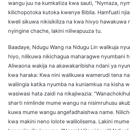
wangu juu na kumkatiza kwa sauti, “Nymaza, nym
kilichopotoka kutoka kwenye Biblia. Hamfuati njia
kweli sikuwa nikisikiliza na kwa hivyo hawakuwa
nyingine chache, lakini niliwapuuza tu.
Baadaye, Ndugu Wang na Ndugu Lin walikuja nyumb
hiyo, nilikuwa nikichagua maharagwe nyumbani h
Aliwaona wakija na akawakaribisha ndani ya nyu
kwa haraka: Kwa nini walikuwa wamerudi tena n
waliingia katika nyumba na kuniamkua na kisha w
wasiwasi hata zaidi na nikajiwazia: “Wanachokihu
sharti nimlinde mume wangu na nisimruhusu akubal
kuwa mume wangu angefadhaishwa name. Nilichowe
kwa makini neno lolote walilolisema. Lakini mum