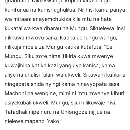
ghadhabu Yake kwangu kupitia kina ndugu
kunifunua na kunishughulikia. Nilihisi kama panya
wa mitaani anayemchukiza kila mtu na hata
kukataliwa kwa dharau na Mungu. Sikuelewa jinsi
nilikuwa mwovu sana. Katika uchungu wangu,
nilikuja mbele za Mungu katika kutafuta: “Ee
Mungu, Siku zote nimejifikiria kuwa mwenye
kuwajibika katika kazi yangu ya kanisa, kama
aliye na uhalisi fulani wa ukweli. Sikuwahi kufikiria
ningepata shida nyingi kama ninavyopata sasa.
Machoni pa wengine, mimi ni mtu mwenye kiburi
asiyekubali ukweli. Mungu, sijui nilikuwaje hivi.
Tafadhali nipe nuru na Uniongoze nijijue na
nielewe mapenzi Yako.”