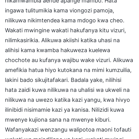
nikamwambia aende apange mambo. Hata
ingawa tulitumikia kama viongozi pamoja,
nilikuwa nikimtendea kama mdogo kwa cheo.
Wakati mwingine wakati hakufanya kitu vizuri,
nilimkasirikia. Alikuwa akiishi katika uhasi na
alihisi kama kwamba hakuweza kuelewa
chochote au kufanya wajibu wake vizuri. Alikuwa
amefikia hatua hiyo kutokana na mimi kumzuilia,
lakini bado sikujitafakari. Badala yake, nilihisi
hata zaidi kuwa nilikuwa na uhalisi wa ukweli na
nilikuwa na uwezo katika kazi yangu, kwa hivyo
ilinibidi nisimamie kazi ya kanisa. Nilizidi kuwa
mwenye kujiona sana na mwenye kiburi.
Wafanyakazi wenzangu walipotoa maoni tofauti