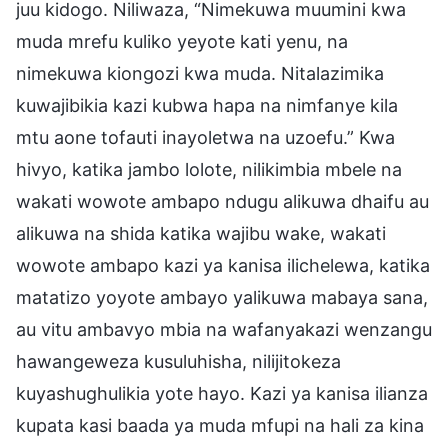
juu kidogo. Niliwaza, “Nimekuwa muumini kwa
muda mrefu kuliko yeyote kati yenu, na
nimekuwa kiongozi kwa muda. Nitalazimika
kuwajibikia kazi kubwa hapa na nimfanye kila
mtu aone tofauti inayoletwa na uzoefu.” Kwa
hivyo, katika jambo lolote, nilikimbia mbele na
wakati wowote ambapo ndugu alikuwa dhaifu au
alikuwa na shida katika wajibu wake, wakati
wowote ambapo kazi ya kanisa ilichelewa, katika
matatizo yoyote ambayo yalikuwa mabaya sana,
au vitu ambavyo mbia na wafanyakazi wenzangu
hawangeweza kusuluhisha, nilijitokeza
kuyashughulikia yote hayo. Kazi ya kanisa ilianza
kupata kasi baada ya muda mfupi na hali za kina