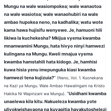
Mungu na wale wasiompokea; wale wanaotoa
na wale wasiotoa; wale wanaohubiri na wale
ambao hupokea neno, na kadhalika; watu wote
kama hawa hujisifu wenyewe. Je, hamuoni hili
likiwa la kuchekesha? Mkijua vyema kwamba
mnamwamini Mungu, hata hivyo ninyi hamwezi
kulingana na Mungu. Kweli mnajua vyema
kwamba hamstahili hata kidogo. Je, hamhisi
kuwa hisia yenu imepunguka kiasi kwamba
hamwezi tena kujizuia?
”
(Neno, Vol. 1. Kuonekana
na Kazi ya Mungu. Wale Ambao Hawalingani na Kristo
. “
Usidhani kwamba
Hakika Ni Wapinzani wa Mungu)
unaelewa kila kitu. Nakueleza kwamba yote
uliyokwishayaona na kuyapitia hayakutoshelezi