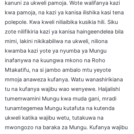
kanuni za ukweli pamoja. Wote walifanya kazi
kwa pamoja, na kazi ya kanisa ilishika kasi tena
polepole. Kwa kweli niliaibika kusikia hili. Siku
zote nilifikiria kazi ya kanisa haingeendelea bila
mimi, lakini nikikabiliwa na ukweli, niliona
kwamba kazi yote ya nyumba ya Mungu
inafanywa na kuungwa mkono na Roho
Mtakatifu, na si jambo ambalo mtu yeyote
mmoja anaweza kufanya. Watu wanashirikiana
tu na kufanya wajibu wao wenyewe. Haijalishi
tumemwamini Mungu kwa muda gani, mradi
tunamtegemea Mungu kutafuta na kutenda
ukweli katika wajibu wetu, tutakuwa na
mwongozo na baraka za Mungu. Kufanya wajibu