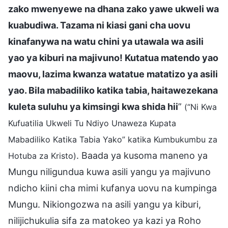
zako mwenyewe na dhana zako yawe ukweli wa
kuabudiwa. Tazama ni kiasi gani cha uovu
kinafanywa na watu chini ya utawala wa asili
yao ya kiburi na majivuno! Kutatua matendo yao
maovu, lazima kwanza watatue matatizo ya asili
yao. Bila mabadiliko katika tabia, haitawezekana
kuleta suluhu ya kimsingi kwa shida hii
”
(“Ni Kwa
Kufuatilia Ukweli Tu Ndiyo Unaweza Kupata
Mabadiliko Katika Tabia Yako” katika Kumbukumbu za
. Baada ya kusoma maneno ya
Hotuba za Kristo)
Mungu niligundua kuwa asili yangu ya majivuno
ndicho kiini cha mimi kufanya uovu na kumpinga
Mungu. Nikiongozwa na asili yangu ya kiburi,
nilijichukulia sifa za matokeo ya kazi ya Roho