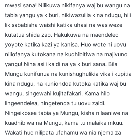
mwasi sana! Nilikuwa nikifanya wajibu wangu na
tabia yangu ya kiburi, nikiwazuilia kina ndugu, hili
likisababisha waishi katika uhasi na wasiweze
kutatua shida zao. Hakukuwa na maendeleo
yoyote katika kazi ya kanisa. Huo wote ni uovu
niliofanya kutokana na kudhibitiwa na majivuno
yangu! Nina asili kaidi na ya kiburi sana. Bila
Mungu kunifunua na kunishughulikia vikali kupitia
kina ndugu, na kuniondoa kutoka katika wajibu
wangu, singewahi kujitafakari. Kama hilo
lingeendelea, ningetenda tu uovu zaidi.
Ningeikosea tabia ya Mungu, kisha nilaaniwe na
kuadhibiwa na Mungu, kama tu malaika mkuu.
Wakati huo nilipata ufahamu wa nia njema za