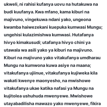
ukweli, ni rahisi kufanya uovu na hutakuwa na
budi kuufanya. Kwa mfano, kama kiburi na
majivuno, vingekuwa ndani yako, ungeona
kwamba haiwezekani kuepuka kumwasi Mungu;
ungehisi kulazimishwa kumwasi. Hutafanya
hivyo kimakusudi; utafanya hivyo chini ya
utawala wa asili yako ya kiburi na majivuno.
Kiburi na majivuno yako vitakufanya umdharau
Mungu na kumwona kuwa asiye na maana;
vitakufanya ujiinue, vitakufanya kujiweka kila
wakati kwenye maonyesho, na mwishowe
vitakufanya ukae katika nafasi ya Mungu na
kujitolea ushuhuda mwenyewe. Mwishowe
utayabadilisha mawazo yako mwenyewe, fikira