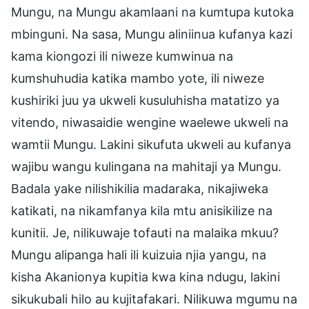
Mungu, na Mungu akamlaani na kumtupa kutoka
mbinguni. Na sasa, Mungu aliniinua kufanya kazi
kama kiongozi ili niweze kumwinua na
kumshuhudia katika mambo yote, ili niweze
kushiriki juu ya ukweli kusuluhisha matatizo ya
vitendo, niwasaidie wengine waelewe ukweli na
wamtii Mungu. Lakini sikufuta ukweli au kufanya
wajibu wangu kulingana na mahitaji ya Mungu.
Badala yake nilishikilia madaraka, nikajiweka
katikati, na nikamfanya kila mtu anisikilize na
kunitii. Je, nilikuwaje tofauti na malaika mkuu?
Mungu alipanga hali ili kuizuia njia yangu, na
kisha Akanionya kupitia kwa kina ndugu, lakini
sikukubali hilo au kujitafakari. Nilikuwa mgumu na