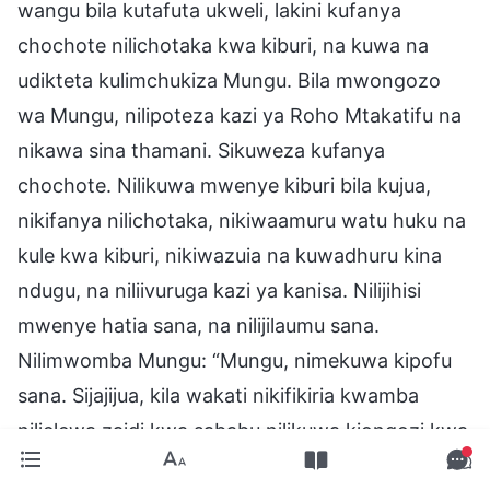
wangu bila kutafuta ukweli, lakini kufanya
chochote nilichotaka kwa kiburi, na kuwa na
udikteta kulimchukiza Mungu. Bila mwongozo
wa Mungu, nilipoteza kazi ya Roho Mtakatifu na
nikawa sina thamani. Sikuweza kufanya
chochote. Nilikuwa mwenye kiburi bila kujua,
nikifanya nilichotaka, nikiwaamuru watu huku na
kule kwa kiburi, nikiwazuia na kuwadhuru kina
ndugu, na niliivuruga kazi ya kanisa. Nilijihisi
mwenye hatia sana, na nilijilaumu sana.
Nilimwomba Mungu: “Mungu, nimekuwa kipofu
sana. Sijajijua, kila wakati nikifikiria kwamba
nilielewa zaidi kwa sababu nilikuwa kiongozi kwa
muda mrefu, kwa hivyo nilikuwa bora kumliko