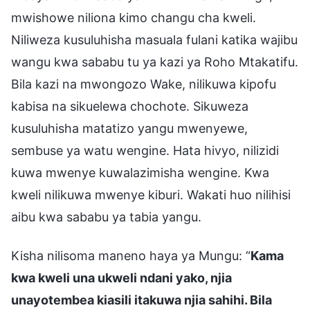
mwishowe niliona kimo changu cha kweli.
Niliweza kusuluhisha masuala fulani katika wajibu
wangu kwa sababu tu ya kazi ya Roho Mtakatifu.
Bila kazi na mwongozo Wake, nilikuwa kipofu
kabisa na sikuelewa chochote. Sikuweza
kusuluhisha matatizo yangu mwenyewe,
sembuse ya watu wengine. Hata hivyo, nilizidi
kuwa mwenye kuwalazimisha wengine. Kwa
kweli nilikuwa mwenye kiburi. Wakati huo nilihisi
aibu kwa sababu ya tabia yangu.
Kisha nilisoma maneno haya ya Mungu: “
Kama
kwa kweli una ukweli ndani yako, njia
unayotembea kiasili itakuwa njia sahihi. Bila