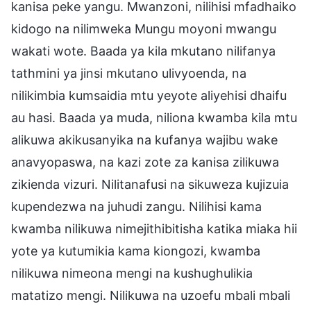
kanisa peke yangu. Mwanzoni, nilihisi mfadhaiko
kidogo na nilimweka Mungu moyoni mwangu
wakati wote. Baada ya kila mkutano nilifanya
tathmini ya jinsi mkutano ulivyoenda, na
nilikimbia kumsaidia mtu yeyote aliyehisi dhaifu
au hasi. Baada ya muda, niliona kwamba kila mtu
alikuwa akikusanyika na kufanya wajibu wake
anavyopaswa, na kazi zote za kanisa zilikuwa
zikienda vizuri. Nilitanafusi na sikuweza kujizuia
kupendezwa na juhudi zangu. Nilihisi kama
kwamba nilikuwa nimejithibitisha katika miaka hii
yote ya kutumikia kama kiongozi, kwamba
nilikuwa nimeona mengi na kushughulikia
matatizo mengi. Nilikuwa na uzoefu mbali mbali