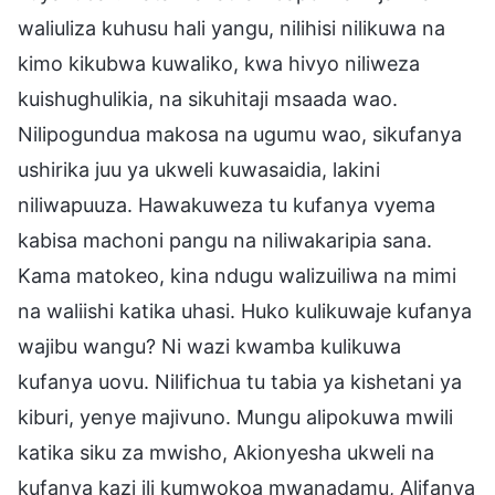
waliuliza kuhusu hali yangu, nilihisi nilikuwa na
kimo kikubwa kuwaliko, kwa hivyo niliweza
kuishughulikia, na sikuhitaji msaada wao.
Nilipogundua makosa na ugumu wao, sikufanya
ushirika juu ya ukweli kuwasaidia, lakini
niliwapuuza. Hawakuweza tu kufanya vyema
kabisa machoni pangu na niliwakaripia sana.
Kama matokeo, kina ndugu walizuiliwa na mimi
na waliishi katika uhasi. Huko kulikuwaje kufanya
wajibu wangu? Ni wazi kwamba kulikuwa
kufanya uovu. Nilifichua tu tabia ya kishetani ya
kiburi, yenye majivuno. Mungu alipokuwa mwili
katika siku za mwisho, Akionyesha ukweli na
kufanya kazi ili kumwokoa mwanadamu, Alifanya