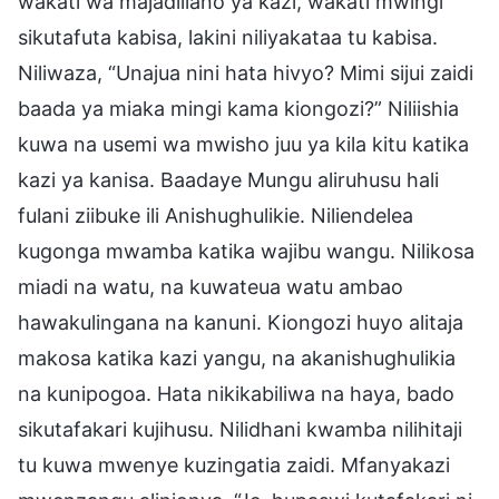
wakati wa majadiliano ya kazi, wakati mwingi
sikutafuta kabisa, lakini niliyakataa tu kabisa.
Niliwaza, “Unajua nini hata hivyo? Mimi sijui zaidi
baada ya miaka mingi kama kiongozi?” Niliishia
kuwa na usemi wa mwisho juu ya kila kitu katika
kazi ya kanisa. Baadaye Mungu aliruhusu hali
fulani ziibuke ili Anishughulikie. Niliendelea
kugonga mwamba katika wajibu wangu. Nilikosa
miadi na watu, na kuwateua watu ambao
hawakulingana na kanuni. Kiongozi huyo alitaja
makosa katika kazi yangu, na akanishughulikia
na kunipogoa. Hata nikikabiliwa na haya, bado
sikutafakari kujihusu. Nilidhani kwamba nilihitaji
tu kuwa mwenye kuzingatia zaidi. Mfanyakazi