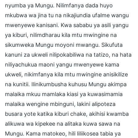
nyumba ya Mungu. Nilimfanya dada huyo
mkubwa wa jina tu na nikajiundia ufalme wangu
mwenyewe kanisani. Kwa sababu ya asili yangu
ya kiburi, nilimdharau kila mtu mwingine na
sikumweka Mungu moyoni mwangu. Sikufuta
kanuni za ukweli nilipokabiliwa na tatizo, na hata
niliyachukua maoni yangu mwenyewe kama
ukweli, nikimfanya kila mtu mwingine anisikilize
na kunitii. Ilinikumbusha kuhusu Mungu akimpa
malaika mkuu mamlaka kiasi ya kuwasimamia
malaika wengine mbinguni, lakini alipoteza
busara yote katika kiburi chake, akihisi kwamba
alikuwa wa kipekee na alitaka kuwa sawa na
Mungu. Kama matokeo, hili liliikosea tabia ya