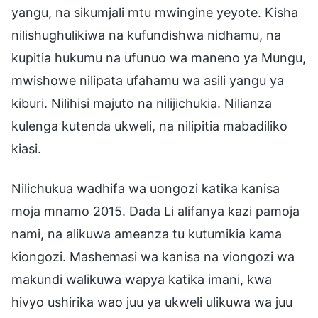
yangu, na sikumjali mtu mwingine yeyote. Kisha
nilishughulikiwa na kufundishwa nidhamu, na
kupitia hukumu na ufunuo wa maneno ya Mungu,
mwishowe nilipata ufahamu wa asili yangu ya
kiburi. Nilihisi majuto na nilijichukia. Nilianza
kulenga kutenda ukweli, na nilipitia mabadiliko
kiasi.
Nilichukua wadhifa wa uongozi katika kanisa
moja mnamo 2015. Dada Li alifanya kazi pamoja
nami, na alikuwa ameanza tu kutumikia kama
kiongozi. Mashemasi wa kanisa na viongozi wa
makundi walikuwa wapya katika imani, kwa
hivyo ushirika wao juu ya ukweli ulikuwa wa juu