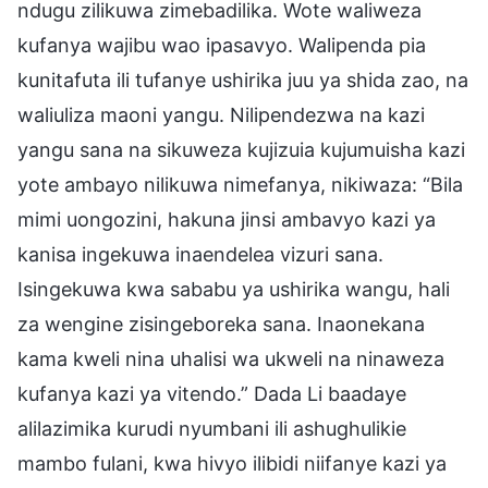
ndugu zilikuwa zimebadilika. Wote waliweza
kufanya wajibu wao ipasavyo. Walipenda pia
kunitafuta ili tufanye ushirika juu ya shida zao, na
waliuliza maoni yangu. Nilipendezwa na kazi
yangu sana na sikuweza kujizuia kujumuisha kazi
yote ambayo nilikuwa nimefanya, nikiwaza: “Bila
mimi uongozini, hakuna jinsi ambavyo kazi ya
kanisa ingekuwa inaendelea vizuri sana.
Isingekuwa kwa sababu ya ushirika wangu, hali
za wengine zisingeboreka sana. Inaonekana
kama kweli nina uhalisi wa ukweli na ninaweza
kufanya kazi ya vitendo.” Dada Li baadaye
alilazimika kurudi nyumbani ili ashughulikie
mambo fulani, kwa hivyo ilibidi niifanye kazi ya