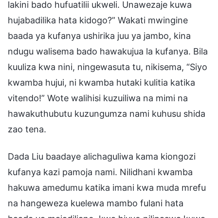
lakini bado hufuatilii ukweli. Unawezaje kuwa
hujabadilika hata kidogo?” Wakati mwingine
baada ya kufanya ushirika juu ya jambo, kina
ndugu walisema bado hawakujua la kufanya. Bila
kuuliza kwa nini, ningewasuta tu, nikisema, “Siyo
kwamba hujui, ni kwamba hutaki kulitia katika
vitendo!” Wote walihisi kuzuiliwa na mimi na
hawakuthubutu kuzungumza nami kuhusu shida
zao tena.
Dada Liu baadaye alichaguliwa kama kiongozi
kufanya kazi pamoja nami. Nilidhani kwamba
hakuwa amedumu katika imani kwa muda mrefu
na hangeweza kuelewa mambo fulani hata