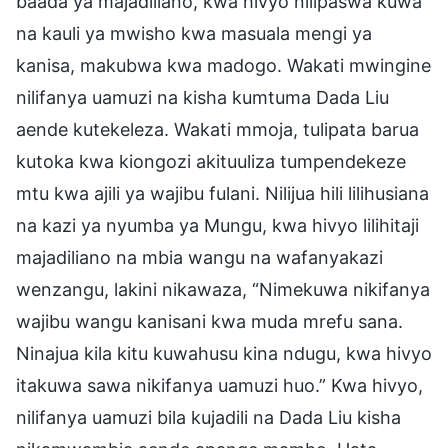
baada ya majadiliano, kwa hivyo nilipaswa kuwa
na kauli ya mwisho kwa masuala mengi ya
kanisa, makubwa kwa madogo. Wakati mwingine
nilifanya uamuzi na kisha kumtuma Dada Liu
aende kutekeleza. Wakati mmoja, tulipata barua
kutoka kwa kiongozi akituuliza tumpendekeze
mtu kwa ajili ya wajibu fulani. Nilijua hili lilihusiana
na kazi ya nyumba ya Mungu, kwa hivyo lilihitaji
majadiliano na mbia wangu na wafanyakazi
wenzangu, lakini nikawaza, “Nimekuwa nikifanya
wajibu wangu kanisani kwa muda mrefu sana.
Ninajua kila kitu kuwahusu kina ndugu, kwa hivyo
itakuwa sawa nikifanya uamuzi huo.” Kwa hivyo,
nilifanya uamuzi bila kujadili na Dada Liu kisha