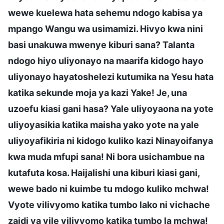
wewe kuelewa hata sehemu ndogo kabisa ya
mpango Wangu wa usimamizi. Hivyo kwa nini
basi unakuwa mwenye kiburi sana? Talanta
ndogo hiyo uliyonayo na maarifa kidogo hayo
uliyonayo hayatoshelezi kutumika na Yesu hata
katika sekunde moja ya kazi Yake! Je, una
uzoefu kiasi gani hasa? Yale uliyoyaona na yote
uliyoyasikia katika maisha yako yote na yale
uliyoyafikiria ni kidogo kuliko kazi Ninayoifanya
kwa muda mfupi sana! Ni bora usichambue na
kutafuta kosa. Haijalishi una kiburi kiasi gani,
wewe bado ni kuimbe tu mdogo kuliko mchwa!
Vyote vilivyomo katika tumbo lako ni vichache
zaidi ya vile vilivyomo katika tumbo la mchwa!