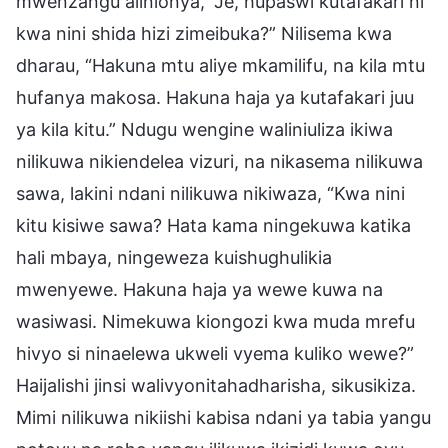
mwenzangu alinionya, “Je, hupaswi kutafakari ni
kwa nini shida hizi zimeibuka?” Nilisema kwa
dharau, “Hakuna mtu aliye mkamilifu, na kila mtu
hufanya makosa. Hakuna haja ya kutafakari juu
ya kila kitu.” Ndugu wengine waliniuliza ikiwa
nilikuwa nikiendelea vizuri, na nikasema nilikuwa
sawa, lakini ndani nilikuwa nikiwaza, “Kwa nini
kitu kisiwe sawa? Hata kama ningekuwa katika
hali mbaya, ningeweza kuishughulikia
mwenyewe. Hakuna haja ya wewe kuwa na
wasiwasi. Nimekuwa kiongozi kwa muda mrefu
hivyo si ninaelewa ukweli vyema kuliko wewe?”
Haijalishi jinsi walivyonitahadharisha, sikusikiza.
Mimi nilikuwa nikiishi kabisa ndani ya tabia yangu