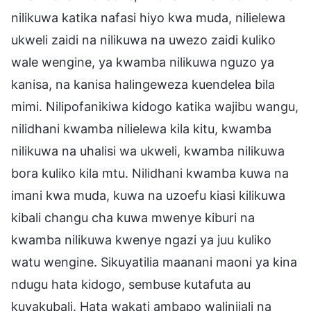
nilikuwa katika nafasi hiyo kwa muda, nilielewa
ukweli zaidi na nilikuwa na uwezo zaidi kuliko
wale wengine, ya kwamba nilikuwa nguzo ya
kanisa, na kanisa halingeweza kuendelea bila
mimi. Nilipofanikiwa kidogo katika wajibu wangu,
nilidhani kwamba nilielewa kila kitu, kwamba
nilikuwa na uhalisi wa ukweli, kwamba nilikuwa
bora kuliko kila mtu. Nilidhani kwamba kuwa na
imani kwa muda, kuwa na uzoefu kiasi kilikuwa
kibali changu cha kuwa mwenye kiburi na
kwamba nilikuwa kwenye ngazi ya juu kuliko
watu wengine. Sikuyatilia maanani maoni ya kina
ndugu hata kidogo, sembuse kutafuta au
kuyakubali. Hata wakati ambapo walinijali na