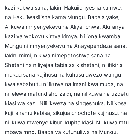
kazi kubwa sana, lakini Hakujionyesha kamwe,
na Hakujiwasilisha kama Mungu. Badala yake,
Alikuwa mnyenyekevu na Aliyefichwa, Akifanya
kazi ya wokovu kimya kimya. Niliona kwamba
Mungu ni mnyenyekevu na Anayependeza sana,
lakini mimi, nikiwa nimepotoshwa sana na
Shetani na niliyejaa tabia za kishetani, nilifikiria
makuu sana kujihusu na kuhusu uwezo wangu
kwa sababu tu nilikuwa na imani kwa muda, na
nilielewa mafundisho zaidi, na nilikuwa na uzoefu
kiasi wa kazi. Nilijikweza na singeshuka. Nilikosa
kujifahamu kabisa, sikujua chochote kujihusu, na
nilikuwa mwenye kiburi kupita kiasi. Nilikuwa mtu
mbaya mno. Baada ya kufunuliwa na Mungu,