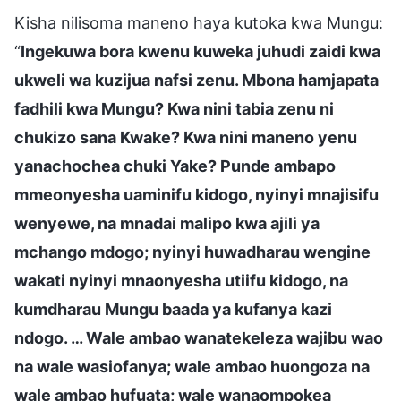
Kisha nilisoma maneno haya kutoka kwa Mungu:
“
Ingekuwa bora kwenu kuweka juhudi zaidi kwa
ukweli wa kuzijua nafsi zenu. Mbona hamjapata
fadhili kwa Mungu? Kwa nini tabia zenu ni
chukizo sana Kwake? Kwa nini maneno yenu
yanachochea chuki Yake? Punde ambapo
mmeonyesha uaminifu kidogo, nyinyi mnajisifu
wenyewe, na mnadai malipo kwa ajili ya
mchango mdogo; nyinyi huwadharau wengine
wakati nyinyi mnaonyesha utiifu kidogo, na
kumdharau Mungu baada ya kufanya kazi
ndogo. … Wale ambao wanatekeleza wajibu wao
na wale wasiofanya; wale ambao huongoza na
wale ambao hufuata; wale wanaompokea