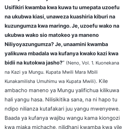
Usifikiri kwamba kwa kuwa tu umepata uzoefu
na ukubwa kiasi, unaweza kuashiria kiburi na
kuzungumza kwa maringo. Je, uzoefu wako na
ukubwa wako sio matokeo ya maneno
Niliyoyazungumza? Je, unaamini kwamba
yalikuwa mbadala wa kufanya kwako kazi kwa
bidii na kutokwa jasho?
”
(Neno, Vol. 1. Kuonekana
na Kazi ya Mungu. Kupata Mwili Mara Mbili
. Kile
Kunakamilisha Umuhimu wa Kupata Mwili)
ambacho maneno ya Mungu yalifichua kilikuwa
hali yangu hasa. Nilisikitika sana, na ni hapo tu
ndipo nilianza kutafakari juu yangu mwenyewe.
Baada ya kufanya wajibu wangu kama kiongozi
kwa miaka michache, nilidhani kwamba kwa vile