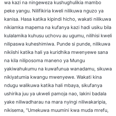
wa kazi na ningeweza kushughulikia mambo
peke yangu. Nilifikiria kweli nilikuwa nguzo ya
kanisa. Hasa katika kipindi hicho, wakati nilikuwa
nikiamka mapema na kufanya kazi hadi usiku bila
kulalamika kuhusu uchovu au ugumu, nilihisi kweli
nilipaswa kuheshimiwa. Punde si punde, nilikuwa
nikiishi katika hali ya kuridhika mwenyewe sana
na kila niliposoma maneno ya Mungu
yakiwahukumu na kuwafunua wanadamu, sikuwa
nikiyatumia kwangu mwenyewe. Wakati kina
ndugu walikuwa katika hali mbaya, sikufanya
ushirika juu ya ukweli pamoja nao, lakini badala
yake niliwadharau na mara nyingi niliwakaripia,
nikisema, “Umekuwa muumini kwa muda mrefu,