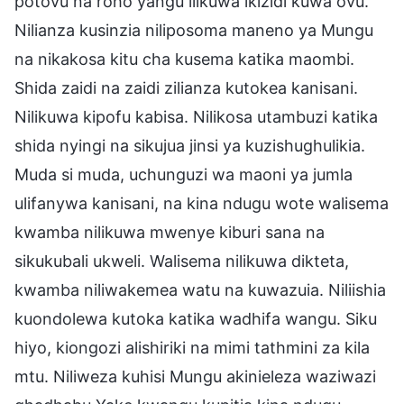
potovu na roho yangu ilikuwa ikizidi kuwa ovu.
Nilianza kusinzia niliposoma maneno ya Mungu
na nikakosa kitu cha kusema katika maombi.
Shida zaidi na zaidi zilianza kutokea kanisani.
Nilikuwa kipofu kabisa. Nilikosa utambuzi katika
shida nyingi na sikujua jinsi ya kuzishughulikia.
Muda si muda, uchunguzi wa maoni ya jumla
ulifanywa kanisani, na kina ndugu wote walisema
kwamba nilikuwa mwenye kiburi sana na
sikukubali ukweli. Walisema nilikuwa dikteta,
kwamba niliwakemea watu na kuwazuia. Niliishia
kuondolewa kutoka katika wadhifa wangu. Siku
hiyo, kiongozi alishiriki na mimi tathmini za kila
mtu. Niliweza kuhisi Mungu akinieleza waziwazi