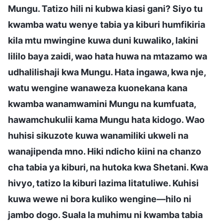
Mungu. Tatizo hili ni kubwa kiasi gani? Siyo tu
kwamba watu wenye tabia ya kiburi humfikiria
kila mtu mwingine kuwa duni kuwaliko, lakini
lililo baya zaidi, wao hata huwa na mtazamo wa
udhalilishaji kwa Mungu. Hata ingawa, kwa nje,
watu wengine wanaweza kuonekana kana
kwamba wanamwamini Mungu na kumfuata,
hawamchukulii kama Mungu hata kidogo. Wao
huhisi sikuzote kuwa wanamiliki ukweli na
wanajipenda mno. Hiki ndicho kiini na chanzo
cha tabia ya kiburi, na hutoka kwa Shetani. Kwa
hivyo, tatizo la kiburi lazima litatuliwe. Kuhisi
kuwa wewe ni bora kuliko wengine—hilo ni
jambo dogo. Suala la muhimu ni kwamba tabia