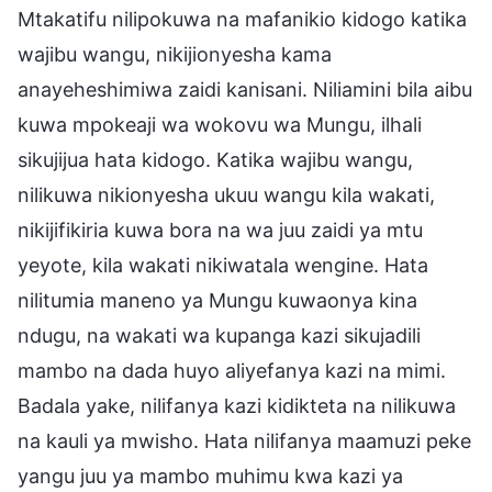
Mtakatifu nilipokuwa na mafanikio kidogo katika
wajibu wangu, nikijionyesha kama
anayeheshimiwa zaidi kanisani. Niliamini bila aibu
kuwa mpokeaji wa wokovu wa Mungu, ilhali
sikujijua hata kidogo. Katika wajibu wangu,
nilikuwa nikionyesha ukuu wangu kila wakati,
nikijifikiria kuwa bora na wa juu zaidi ya mtu
yeyote, kila wakati nikiwatala wengine. Hata
nilitumia maneno ya Mungu kuwaonya kina
ndugu, na wakati wa kupanga kazi sikujadili
mambo na dada huyo aliyefanya kazi na mimi.
Badala yake, nilifanya kazi kidikteta na nilikuwa
na kauli ya mwisho. Hata nilifanya maamuzi peke
yangu juu ya mambo muhimu kwa kazi ya