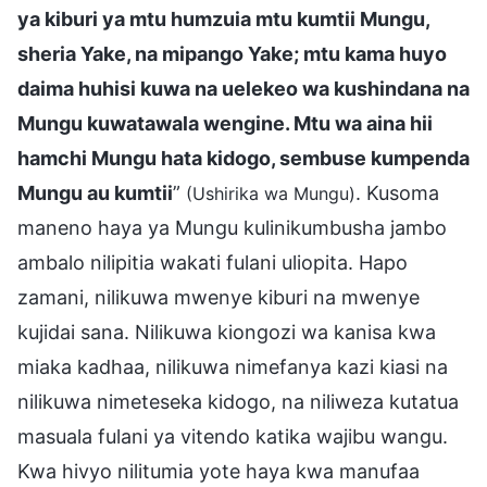
ya kiburi ya mtu humzuia mtu kumtii Mungu,
sheria Yake, na mipango Yake; mtu kama huyo
daima huhisi kuwa na uelekeo wa kushindana na
Mungu kuwatawala wengine. Mtu wa aina hii
hamchi Mungu hata kidogo, sembuse kumpenda
Mungu au kumtii
”
. Kusoma
(Ushirika wa Mungu)
maneno haya ya Mungu kulinikumbusha jambo
ambalo nilipitia wakati fulani uliopita. Hapo
zamani, nilikuwa mwenye kiburi na mwenye
kujidai sana. Nilikuwa kiongozi wa kanisa kwa
miaka kadhaa, nilikuwa nimefanya kazi kiasi na
nilikuwa nimeteseka kidogo, na niliweza kutatua
masuala fulani ya vitendo katika wajibu wangu.
Kwa hivyo nilitumia yote haya kwa manufaa