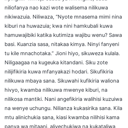
niliofanya nao kazi wote walisema nilikuwa
nikiwazuia. Niliwaza, “Nyote mnasema mimi nina
kiburi na huwazuia; kwa nini hamkubali kuwa
hamuwajibiki katika kutimiza wajibu wenu? Sawa
basi. Kuanzia sasa, nitakaa kimya. Ninyi fanyeni
tu kile mnachotaka.” Jioni hiyo, sikuweza kulala.
Niligaagaa na kugeuka kitandani. Siku zote
nilijifikiria kuwa mfanyakazi hodari. Sikufikiria
nilikuwa mbaya sana. Sikuwahi kufikiria waliona
hivyo, kwamba nilikuwa mwenye kiburi, na
nilikosa mantiki. Nani angefikiria walihisi kuzuiwa
na wenye uchungu. Nilianza kukasirika sana. Kila
mtu alinichukia sana, kiasi kwamba nilihisi kama
panya wa mitaani, aliyechukiwa na kukataliwa