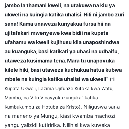
jambo la thamani kweli, na utakuwa na kiu ya
ukweli na kuingia katika uhalisi. Hili ni jambo zuri
sana! Kama unaweza kunyakua fursa hii na
ujitafakari mwenyewe kwa bidii na kupata
ufahamu wa kweli kujihusu kila unaposhindwa
au kuanguka, basi katikati ya uhasi na udhaifu,
utaweza kusimama tena. Mara tu unapovuka
kilele hiki, basi utaweza kuchukua hatua kubwa
mbele na kuingia katika uhalisi wa ukweli
”
(“Ili
Kupata Ukweli, Lazima Ujifunze Kutoka kwa Watu,
Mambo, na Vitu Vinavyokuzunguka” katika
. Niliguswa sana
Kumbukumbu za Hotuba za Kristo)
na maneno ya Mungu, kiasi kwamba machozi
yangu yalizidi kutiririka. Nilihisi kwa kuweka