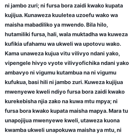
ni jambo zuri; ni fursa bora zaidi kwako kupata
kujijua. Kunaweza kuuletea uzoefu wako wa
maisha mabadiliko ya mwendo. Bila hilo,
hutamiliki fursa, hali, wala muktadha wa kuweza
kufikia ufahamu wa ukweli wa upotovu wako.
Kama unaweza kujua vitu vilivyo ndani yako,
vipengele hivyo vyote vilivyofichika ndani yako
ambavyo ni vigumu kutambua na ni vigumu
kufukua, basi hili ni jambo zuri. Kuweza kujijua
mwenyewe kweli ndiyo fursa bora zaidi kwako
kurekebisha njia zako na kuwa mtu mpya; ni
fursa bora kwako kupata maisha mapya. Mara tu
unapojijua mwenyewe kweli, utaweza kuona
kwamba ukweli unapokuwa maisha ya mtu, ni