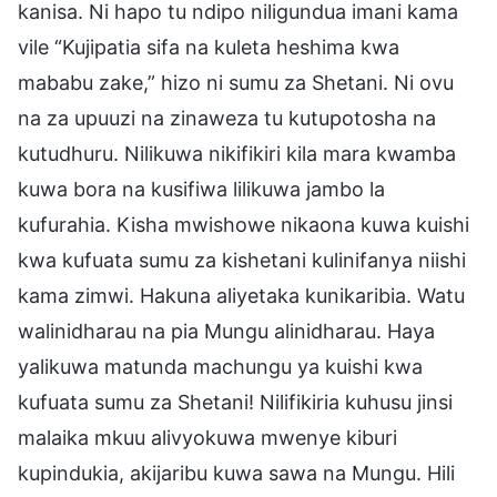
kanisa. Ni hapo tu ndipo niligundua imani kama
vile “Kujipatia sifa na kuleta heshima kwa
mababu zake,” hizo ni sumu za Shetani. Ni ovu
na za upuuzi na zinaweza tu kutupotosha na
kutudhuru. Nilikuwa nikifikiri kila mara kwamba
kuwa bora na kusifiwa lilikuwa jambo la
kufurahia. Kisha mwishowe nikaona kuwa kuishi
kwa kufuata sumu za kishetani kulinifanya niishi
kama zimwi. Hakuna aliyetaka kunikaribia. Watu
walinidharau na pia Mungu alinidharau. Haya
yalikuwa matunda machungu ya kuishi kwa
kufuata sumu za Shetani! Nilifikiria kuhusu jinsi
malaika mkuu alivyokuwa mwenye kiburi
kupindukia, akijaribu kuwa sawa na Mungu. Hili