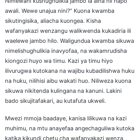
Nimewahi kushughulikia jambo la aina hii hapo
awali. Wewe unajua nini?” Kuona kwamba
sikutingisika, aliacha kuongea. Kisha
wafanyakazi wenzangu walikwenda kukadiria ili
waelewe jambo hilo. Waligundua kwamba sikuwa
nimelishughulikia inavyofaa, na wakamrudisha
kiongozi huyo wa timu. Kazi ya timu hiyo
ilivurugwa kutokana na wajibu kubadilishwa huku
na huku, nilihisi aibu wakati huo. Niliweza kuona
sikuwa nikitenda kulingana na kanuni. Lakini
bado sikujitafakari, au kutafuta ukweli.
Mwezi mmoja baadaye, kanisa lilikuwa na kazi
muhimu, na mtu anayefaa angechaguliwa kutoka
katika kikundi chetu cha wafanyakazi wenza.