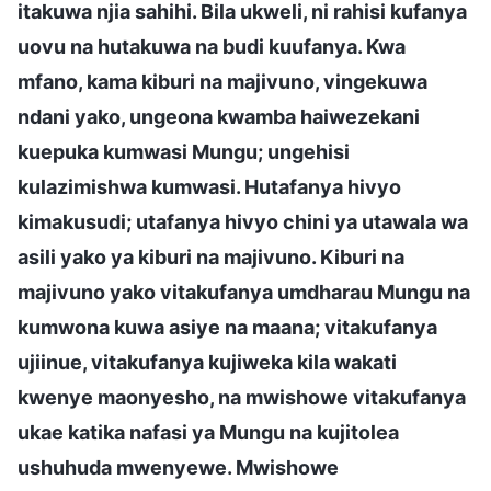
itakuwa njia sahihi. Bila ukweli, ni rahisi kufanya
uovu na hutakuwa na budi kuufanya. Kwa
mfano, kama kiburi na majivuno, vingekuwa
ndani yako, ungeona kwamba haiwezekani
kuepuka kumwasi Mungu; ungehisi
kulazimishwa kumwasi. Hutafanya hivyo
kimakusudi; utafanya hivyo chini ya utawala wa
asili yako ya kiburi na majivuno. Kiburi na
majivuno yako vitakufanya umdharau Mungu na
kumwona kuwa asiye na maana; vitakufanya
ujiinue, vitakufanya kujiweka kila wakati
kwenye maonyesho, na mwishowe vitakufanya
ukae katika nafasi ya Mungu na kujitolea
ushuhuda mwenyewe. Mwishowe