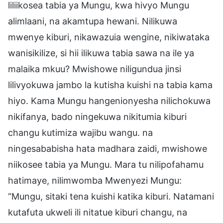
liliikosea tabia ya Mungu, kwa hivyo Mungu
alimlaani, na akamtupa hewani. Nilikuwa
mwenye kiburi, nikawazuia wengine, nikiwataka
wanisikilize, si hii ilikuwa tabia sawa na ile ya
malaika mkuu? Mwishowe niligundua jinsi
lilivyokuwa jambo la kutisha kuishi na tabia kama
hiyo. Kama Mungu hangenionyesha nilichokuwa
nikifanya, bado ningekuwa nikitumia kiburi
changu kutimiza wajibu wangu. na
ningesababisha hata madhara zaidi, mwishowe
niikosee tabia ya Mungu. Mara tu nilipofahamu
hatimaye, nilimwomba Mwenyezi Mungu:
“Mungu, sitaki tena kuishi katika kiburi. Natamani
kutafuta ukweli ili nitatue kiburi changu, na