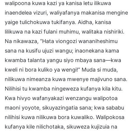
walipoona kuwa kazi ya kanisa letu ilikuwa
inaendelea vizuri, waliyafanya makanisa mengine
yaige tulichokuwa tukifanya. Aidha, kanisa
lilikuwa na kazi fulani muhimu, walitaka nishiriki.
Na nikawaza, “Hata viongozi wananiheshimu
sana na kusifu ujuzi wangu; inaonekana kama
kwamba talanta yangu siyo mbaya sana—kwa
kweli ni bora kuliko ya wengi!” Muda si muda,
nilikuwa nimeanza kuwa mwenye majivuno sana.
Nilihisi tu kwamba ningeweza kufanya kila kitu.
Kwa hivyo wafanyakazi wenzangu walipotoa
maoni yoyote, sikuyazingatia sana; kwa sababu
nilihisi kuwa nilikuwa bora kuwaliko. Walipokosa
kufanya kile nilichotaka, sikuweza kujizuia na