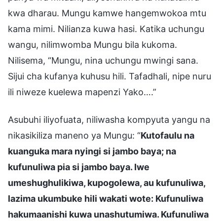
kwa dharau. Mungu kamwe hangemwokoa mtu
kama mimi. Nilianza kuwa hasi. Katika uchungu
wangu, nilimwomba Mungu bila kukoma.
Nilisema, “Mungu, nina uchungu mwingi sana.
Sijui cha kufanya kuhusu hili. Tafadhali, nipe nuru
ili niweze kuelewa mapenzi Yako….”
Asubuhi iliyofuata, niliwasha kompyuta yangu na
nikasikiliza maneno ya Mungu: “
Kutofaulu na
kuanguka mara nyingi si jambo baya; na
kufunuliwa pia si jambo baya. Iwe
umeshughulikiwa, kupogolewa, au kufunuliwa,
lazima ukumbuke hili wakati wote: Kufunuliwa
hakumaanishi kuwa unashutumiwa. Kufunuliwa