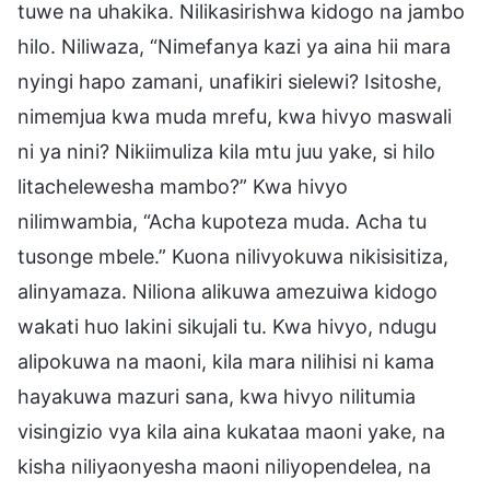
tuwe na uhakika. Nilikasirishwa kidogo na jambo
hilo. Niliwaza, “Nimefanya kazi ya aina hii mara
nyingi hapo zamani, unafikiri sielewi? Isitoshe,
nimemjua kwa muda mrefu, kwa hivyo maswali
ni ya nini? Nikiimuliza kila mtu juu yake, si hilo
litachelewesha mambo?” Kwa hivyo
nilimwambia, “Acha kupoteza muda. Acha tu
tusonge mbele.” Kuona nilivyokuwa nikisisitiza,
alinyamaza. Niliona alikuwa amezuiwa kidogo
wakati huo lakini sikujali tu. Kwa hivyo, ndugu
alipokuwa na maoni, kila mara nilihisi ni kama
hayakuwa mazuri sana, kwa hivyo nilitumia
visingizio vya kila aina kukataa maoni yake, na
kisha niliyaonyesha maoni niliyopendelea, na