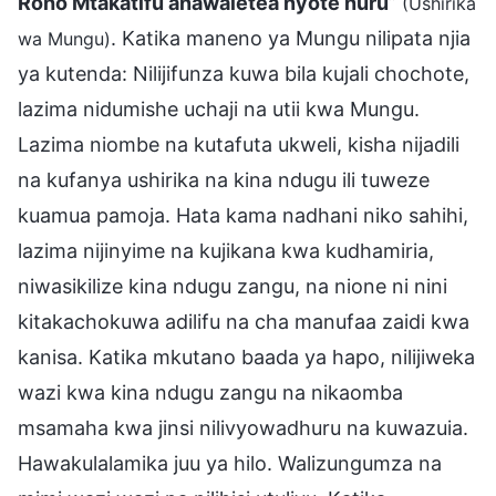
Roho Mtakatifu anawaletea nyote nuru
”
(Ushirika
. Katika maneno ya Mungu nilipata njia
wa Mungu)
ya kutenda: Nilijifunza kuwa bila kujali chochote,
lazima nidumishe uchaji na utii kwa Mungu.
Lazima niombe na kutafuta ukweli, kisha nijadili
na kufanya ushirika na kina ndugu ili tuweze
kuamua pamoja. Hata kama nadhani niko sahihi,
lazima nijinyime na kujikana kwa kudhamiria,
niwasikilize kina ndugu zangu, na nione ni nini
kitakachokuwa adilifu na cha manufaa zaidi kwa
kanisa. Katika mkutano baada ya hapo, nilijiweka
wazi kwa kina ndugu zangu na nikaomba
msamaha kwa jinsi nilivyowadhuru na kuwazuia.
Hawakulalamika juu ya hilo. Walizungumza na