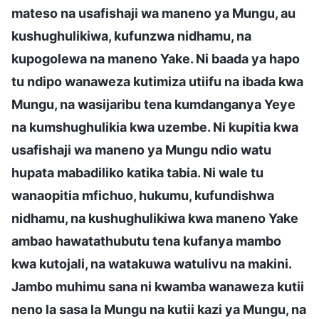
mateso na usafishaji wa maneno ya Mungu, au
kushughulikiwa, kufunzwa nidhamu, na
kupogolewa na maneno Yake. Ni baada ya hapo
tu ndipo wanaweza kutimiza utiifu na ibada kwa
Mungu, na wasijaribu tena kumdanganya Yeye
na kumshughulikia kwa uzembe. Ni kupitia kwa
usafishaji wa maneno ya Mungu ndio watu
hupata mabadiliko katika tabia. Ni wale tu
wanaopitia mfichuo, hukumu, kufundishwa
nidhamu, na kushughulikiwa kwa maneno Yake
ambao hawatathubutu tena kufanya mambo
kwa kutojali, na watakuwa watulivu na makini.
Jambo muhimu sana ni kwamba wanaweza kutii
neno la sasa la Mungu na kutii kazi ya Mungu, na