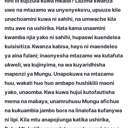
nini ili kujizuia kuwa mkaidi? Lazima kwanza
uwe na mtazamo wa unyenyekevu, upuuze kile
unachoamini kuwa ni sahihi, na umwache kila
mtu awe na ushirika. Hata kama unaamini
kwamba njia yako ni sahihi, hupaswi kuendelea
kuisisitiza. Kwanza kabisa, hayo ni maendeleo
ya aina fulani; inaonyesha mtazamo wa kutafuta
ukweli, wa kujinyima, na wa kuyaridhisha
mapenzi ya Mungu. Unapokuwa na mtazamo
huu, wakati huo huo ambapo hushikilii maoni
yako, unaomba. Kwa kuwa hujui kutofautisha
mema na mabaya, unamruhusu Mungu afichue
na kukuambia jambo bora na linalofaa kufanywa
ni lipi. Kila mtu anapojiunga katika ushirika,