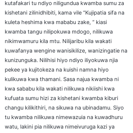
kutafakari tu ndiyo niligundua kwamba sumu za
kishetani zilinidhibiti, kama vile “Kujipatia sifa na
kuleta heshima kwa mababu zake, “ kiasi
kwamba tangu nilipokuwa mdogo, nilikuwa
nikimwamuru kila mtu. Nilijaribu kila wakati
kuwafanya wengine wanisikilize, wanizingatie na
kunizunguka. Nilihisi hiyo ndiyo iliyokuwa njia
pekee ya kujitokeza na kuishi namna hiyo
kulikuwa kwa thamani. Sasa najua kwamba ni
kwa sababu kila wakati nilikuwa nikiishi kwa
kufuata sumu hizi za kishetani kwamba kiburi
changu kilikithiri, na sikuwa na ubinadamu. Siyo
tu kwamba nilikuwa nimewazuia na kuwadhuru
watu, lakini pia nilikuwa nimeivuruga kazi ya