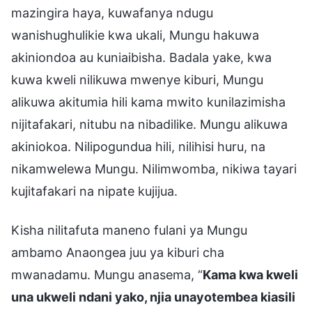
mazingira haya, kuwafanya ndugu
wanishughulikie kwa ukali, Mungu hakuwa
akiniondoa au kuniaibisha. Badala yake, kwa
kuwa kweli nilikuwa mwenye kiburi, Mungu
alikuwa akitumia hili kama mwito kunilazimisha
nijitafakari, nitubu na nibadilike. Mungu alikuwa
akiniokoa. Nilipogundua hili, nilihisi huru, na
nikamwelewa Mungu. Nilimwomba, nikiwa tayari
kujitafakari na nipate kujijua.
Kisha nilitafuta maneno fulani ya Mungu
ambamo Anaongea juu ya kiburi cha
mwanadamu. Mungu anasema, “
Kama kwa kweli
una ukweli ndani yako, njia unayotembea kiasili