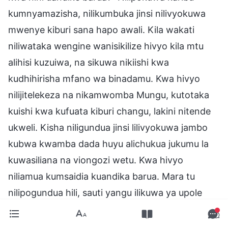
kumnyamazisha, nilikumbuka jinsi nilivyokuwa
mwenye kiburi sana hapo awali. Kila wakati
niliwataka wengine wanisikilize hivyo kila mtu
alihisi kuzuiwa, na sikuwa nikiishi kwa
kudhihirisha mfano wa binadamu. Kwa hivyo
nilijitelekeza na nikamwomba Mungu, kutotaka
kuishi kwa kufuata kiburi changu, lakini nitende
ukweli. Kisha niligundua jinsi lilivyokuwa jambo
kubwa kwamba dada huyu alichukua jukumu la
kuwasiliana na viongozi wetu. Kwa hivyo
niliamua kumsaidia kuandika barua. Mara tu
nilipogundua hili, sauti yangu ilikuwa ya upole
ghafla na niliweza kuwasiliana naye kuhusu
masuala tuliyokuwa nayo na kusikiliza maoni