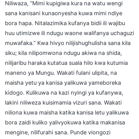
Niliwaza, “Mimi kupigiwa kura na watu wengi
sana kanisani kunaonyesha kuwa mimi ndiye
bora hapa. Nitalazimika kufanya bidii ili wajibu
huu utimizwe ili ndugu waone walifanya uchaguzi
muwafaka.” Kwa hivyo nilijishughulisha sana kila
siku; kila nilipomwona ndugu akiwa na shida,
nilijaribu haraka kutatua suala hilo kwa kutumia
maneno ya Mungu. Wakati fulani ulipita, na
maisha yetu ya kanisa yalikuwa yameboreka
kidogo. Kulikuwa na kazi nyingi ya kufanywa,
lakini niliweza kuisimamia vizuri sana. Wakati
niliona kuwa maisha katika kanisa letu yalikuwa
bora zaidi kuliko yalivyokuwa katika makanisa
mengine, nilifurahi sana. Punde viongozi