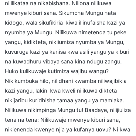
nililikataa na nikabishana. Niliona nilikuwa
mwenye kiburi sana. Sikumcha Mungu hata
kidogo, wala sikufikiria ikiwa iliinufaisha kazi ya
nyumba ya Mungu. Nilikuwa nimetenda tu peke
yangu, kidikteta, nikiiumiza nyumba ya Mungu,
kuvuruga kazi ya kanisa kwa asili yangu ya kiburi
na kuwadhuru vibaya sana kina ndugu zangu.
Huko kulikuwaje kutimiza wajibu wangu?
Nikikumbuka hilo, nilidhani kwamba niliwajibikia
kazi yangu, lakini kwa kweli nilikuwa dikteta
nikijaribu kuridhisha tamaa yangu ya mamlaka.
Nilikuwa nikimpinga Mungu tu! Baadaye, nilijiuliza
tena na tena: Nilikuwaje mwenye kiburi sana,
nikienenda kwenye njia ya kufanya uovu? Ni kwa