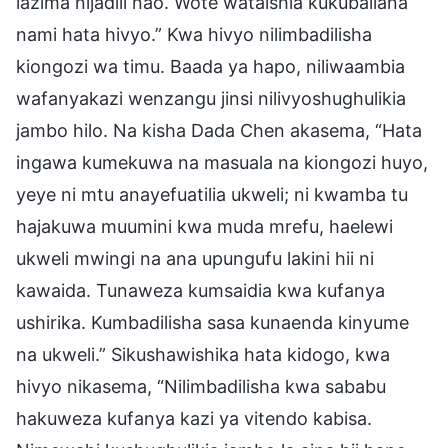
lazima nijadili nao. Wote wataishia kukubaliana
nami hata hivyo.” Kwa hivyo nilimbadilisha
kiongozi wa timu. Baada ya hapo, niliwaambia
wafanyakazi wenzangu jinsi nilivyoshughulikia
jambo hilo. Na kisha Dada Chen akasema, “Hata
ingawa kumekuwa na masuala na kiongozi huyo,
yeye ni mtu anayefuatilia ukweli; ni kwamba tu
hajakuwa muumini kwa muda mrefu, haelewi
ukweli mwingi na ana upungufu lakini hii ni
kawaida. Tunaweza kumsaidia kwa kufanya
ushirika. Kumbadilisha sasa kunaenda kinyume
na ukweli.” Sikushawishika hata kidogo, kwa
hivyo nikasema, “Nilimbadilisha kwa sababu
hakuweza kufanya kazi ya vitendo kabisa.