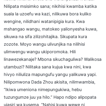
Nilipata msisimko sana; nikihisi kwamba katika
suala la uzoefu wa kazi, nilikuwa bora kuliko
wengine, nilidhani watanipigia kura. Kwa
mshangao wangu, matokeo yalionyesha kuwa,
sikuwa na sifa zilizohitajika. Sikupata kura
zozote. Moyo wangu ulivunjika na nilihisi
ulimwengu wangu ukiporomoka. Hili
linawezekanaje? Mbona sikuchaguliwa? Walikosa
utambuzi? Nilitaka sana kujua kwa nini, kwa
hivyo niliuliza mapungufu yangu yalikuwa yapi.
Nilipomwona Dada Zhou akisita, nilimwambia,
“Ikiwa umeniona nimepungukiwa, hebu
tuzungumze juu ya hilo.” Hapo ndipo alipopata
ujasiri wa kusema, “Nahisi kuwa wewe ni