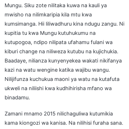
Mungu. Siku zote nilitaka kuwa na kauli ya
mwisho na nilimkaripia kila mtu kwa
kumsimanga. Hii liliwadhuru kina ndugu zangu. Ni
kupitia tu kwa Mungu kutuhukumu na
kutupogoa, ndipo nilipata ufahamu fulani wa
kiburi change na niliweza kutubu na kujichukia.
Baadaye, nilianza kunyenyekea wakati nikifanya
kazi na watu wengine katika wajibu wangu.
Nilijifunza kuchukua maoni ya watu na kutafuta
ukweli na niliishi kwa kudhihirisha mfano wa
binadamu.
Zamani mnamo 2015 nilichaguliwa kutumikia
kama kiongozi wa kanisa. Na nilihisi furaha sana.