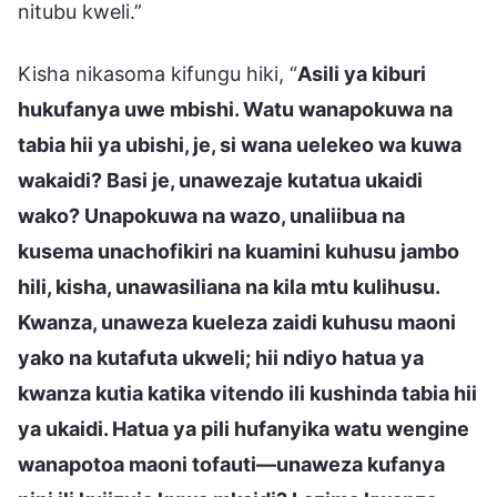
nitubu kweli.”
Kisha nikasoma kifungu hiki, “
Asili ya kiburi
hukufanya uwe mbishi. Watu wanapokuwa na
tabia hii ya ubishi, je, si wana uelekeo wa kuwa
wakaidi? Basi je, unawezaje kutatua ukaidi
wako? Unapokuwa na wazo, unaliibua na
kusema unachofikiri na kuamini kuhusu jambo
hili, kisha, unawasiliana na kila mtu kulihusu.
Kwanza, unaweza kueleza zaidi kuhusu maoni
yako na kutafuta ukweli; hii ndiyo hatua ya
kwanza kutia katika vitendo ili kushinda tabia hii
ya ukaidi. Hatua ya pili hufanyika watu wengine
wanapotoa maoni tofauti—unaweza kufanya