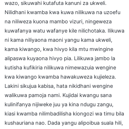
wazo, sikuwahi kutafuta kanuni za ukweli.
Nilidhani kwamba kwa kuwa nilikuwa na uzoefu
na niliweza kuona mambo vizuri, ningeweza
kuwafanya watu wafanye kile nilichotaka. Ilikuwa
ni kama niliyaona maoni yangu kama ukweli,
kama kiwango, kwa hivyo kila mtu mwingine
alipaswa kuyaona hivyo pia. Lilikuwa jambo la
kutisha kufikiria nilikuwa nimewazuia wengine
kwa kiwango kwamba hawakuweza kujieleza.
Lakini sikujua kabisa, hata nikidhani wengine
walikuwa pamoja nami. Kujidai kwangu sana
kulinifanya nijiweke juu ya kina ndugu zangu,
kiasi kwamba nilimbadilisha kiongozi wa timu bila
kushauriana nao. Dada yangu alipoibua suala hili,