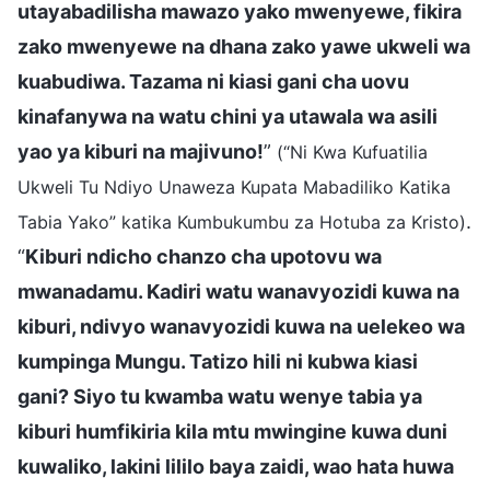
utayabadilisha mawazo yako mwenyewe, fikira
zako mwenyewe na dhana zako yawe ukweli wa
kuabudiwa. Tazama ni kiasi gani cha uovu
kinafanywa na watu chini ya utawala wa asili
yao ya kiburi na majivuno!
”
(“Ni Kwa Kufuatilia
Ukweli Tu Ndiyo Unaweza Kupata Mabadiliko Katika
.
Tabia Yako” katika Kumbukumbu za Hotuba za Kristo)
“
Kiburi ndicho chanzo cha upotovu wa
mwanadamu. Kadiri watu wanavyozidi kuwa na
kiburi, ndivyo wanavyozidi kuwa na uelekeo wa
kumpinga Mungu. Tatizo hili ni kubwa kiasi
gani? Siyo tu kwamba watu wenye tabia ya
kiburi humfikiria kila mtu mwingine kuwa duni
kuwaliko, lakini lililo baya zaidi, wao hata huwa