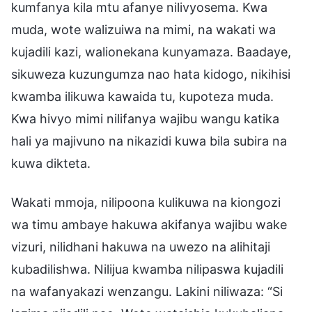
kumfanya kila mtu afanye nilivyosema. Kwa
muda, wote walizuiwa na mimi, na wakati wa
kujadili kazi, walionekana kunyamaza. Baadaye,
sikuweza kuzungumza nao hata kidogo, nikihisi
kwamba ilikuwa kawaida tu, kupoteza muda.
Kwa hivyo mimi nilifanya wajibu wangu katika
hali ya majivuno na nikazidi kuwa bila subira na
kuwa dikteta.
Wakati mmoja, nilipoona kulikuwa na kiongozi
wa timu ambaye hakuwa akifanya wajibu wake
vizuri, nilidhani hakuwa na uwezo na alihitaji
kubadilishwa. Nilijua kwamba nilipaswa kujadili
na wafanyakazi wenzangu. Lakini niliwaza: “Si