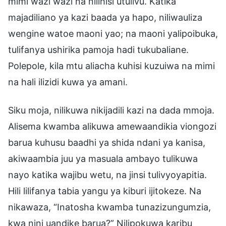
mimi wazi wazi na nilihisi utulivu. Katika
majadiliano ya kazi baada ya hapo, niliwauliza
wengine watoe maoni yao; na maoni yalipoibuka,
tulifanya ushirika pamoja hadi tukubaliane.
Polepole, kila mtu aliacha kuhisi kuzuiwa na mimi
na hali ilizidi kuwa ya amani.
Siku moja, nilikuwa nikijadili kazi na dada mmoja.
Alisema kwamba alikuwa amewaandikia viongozi
barua kuhusu baadhi ya shida ndani ya kanisa,
akiwaambia juu ya masuala ambayo tulikuwa
nayo katika wajibu wetu, na jinsi tulivyoyapitia.
Hili lilifanya tabia yangu ya kiburi ijitokeze. Na
nikawaza, “Inatosha kwamba tunazizungumzia,
kwa nini uandike barua?” Nilipokuwa karibu