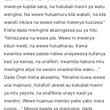
mwenye kujidai sana, na hukubali maoni ya watu
wengine. Na wewe hutuamuru kila wakati, na kila
wakati nikiwa na wewe nahisi mwenye kuzuiwa.”
Kisha dada mwingine akaongezea juu ya hilo,
“Nimezuiwa na wewe pia. Wewe ni mwenye
kiburi kweli, na wewe hutudharau. Kama
kwamba wewe pekee ndiwe unayeweza kufanya
kazi ya kanisa, na unafikiri, kwamba hakuna mtu
mwingine aliye na uwezo unaokaribia wako….”
Dada Chen kisha akasema, “Ninahisi kuwa wewe
una majivuno, hutafuti ukweli au kukubali maoni
ya mtu yeyote, na unafikiria unayo kauli ya
mwisho. Wewe huamua mambo peke yako mara
nyingi….” Mmoja baada ya mwingine, dada