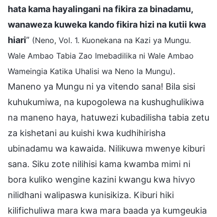
hata kama hayalingani na fikira za binadamu,
wanaweza kuweka kando fikira hizi na kutii kwa
hiari
”
(Neno, Vol. 1. Kuonekana na Kazi ya Mungu.
Wale Ambao Tabia Zao Imebadilika ni Wale Ambao
.
Wameingia Katika Uhalisi wa Neno la Mungu)
Maneno ya Mungu ni ya vitendo sana! Bila sisi
kuhukumiwa, na kupogolewa na kushughulikiwa
na maneno haya, hatuwezi kubadilisha tabia zetu
za kishetani au kuishi kwa kudhihirisha
ubinadamu wa kawaida. Nilikuwa mwenye kiburi
sana. Siku zote nilihisi kama kwamba mimi ni
bora kuliko wengine kazini kwangu kwa hivyo
nilidhani walipaswa kunisikiza. Kiburi hiki
kilifichuliwa mara kwa mara baada ya kumgeukia