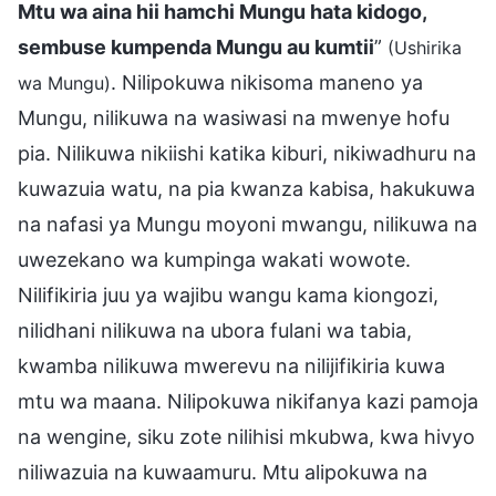
Mtu wa aina hii hamchi Mungu hata kidogo,
sembuse kumpenda Mungu au kumtii
”
(Ushirika
. Nilipokuwa nikisoma maneno ya
wa Mungu)
Mungu, nilikuwa na wasiwasi na mwenye hofu
pia. Nilikuwa nikiishi katika kiburi, nikiwadhuru na
kuwazuia watu, na pia kwanza kabisa, hakukuwa
na nafasi ya Mungu moyoni mwangu, nilikuwa na
uwezekano wa kumpinga wakati wowote.
Nilifikiria juu ya wajibu wangu kama kiongozi,
nilidhani nilikuwa na ubora fulani wa tabia,
kwamba nilikuwa mwerevu na nilijifikiria kuwa
mtu wa maana. Nilipokuwa nikifanya kazi pamoja
na wengine, siku zote nilihisi mkubwa, kwa hivyo
niliwazuia na kuwaamuru. Mtu alipokuwa na