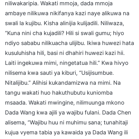
niliwakaripia. Wakati mmoja, dada mmoja
ambaye nilikuwa nikifanya kazi naye alikuwa na
swali la kujibu. Kisha alinijia kulijadili. Niliwaza,
“Kuna nini cha kujadili? Hili si swali gumu; hiyo
ndiyo sababu nilikuacha ulijibu. Ikiwa huwezi hata
kusuluhisha hili, basi ni dhahiri huwezi kazi hii.
Laiti ingekuwa mimi, ningetatua hili.” Kwa hivyo
nilisema kwa sauti ya kiburi, “Usijisumbue.
Nitalijibu.” Alihisi kukandamizwa na mimi. Na
tangu wakati huo hakuthubutu kuniomba
msaada. Wakati mwingine, nilimuunga mkono
Dada Wang kwa ajili ya wajibu fulani. Dada Chen
alisema, “Wajibu huu ni muhimu sana; tunahitaji
kujua vyema tabia ya kawaida ya Dada Wang ili