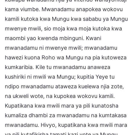
kama viumbe. Mwanadamu anapokea wokovu
kamili kutoka kwa Mungu kwa sababu ya Mungu
mwenye mwili, sio moja kwa moja kutoka kwa
maombi yao kwenda mbinguni. Kwani
mwanadamu ni mwenye mwili; mwanadamu
hawezi kuona Roho wa Mungu na pia kutoweza
kumkaribia. Kile tu mwanadamu anaweza
kushiriki ni mwili wa Mungu; kupitia Yeye tu
ndipo mwanadamu ataweza kuelewa njia zote,
na ukweli wote, na kupokea wokovu kamili.
Kupatikana kwa mwili mara ya pili kunatosha
kumaliza dhambi za mwanadamu na kumtakasa
mwanadamu. Hivyo, kupatikana kwa mwili mara
ya pili kutafikisha tamati kazi yote ya Mungu