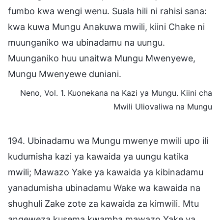
fumbo kwa wengi wenu. Suala hili ni rahisi sana:
kwa kuwa Mungu Anakuwa mwili, kiini Chake ni
muunganiko wa ubinadamu na uungu.
Muunganiko huu unaitwa Mungu Mwenyewe,
Mungu Mwenyewe duniani.
Neno, Vol. 1. Kuonekana na Kazi ya Mungu. Kiini cha
Mwili Uliovaliwa na Mungu
194. Ubinadamu wa Mungu mwenye mwili upo ili
kudumisha kazi ya kawaida ya uungu katika
mwili; Mawazo Yake ya kawaida ya kibinadamu
yanadumisha ubinadamu Wake wa kawaida na
shughuli Zake zote za kawaida za kimwili. Mtu
angeweza kusema kwamba mawazo Yake ya