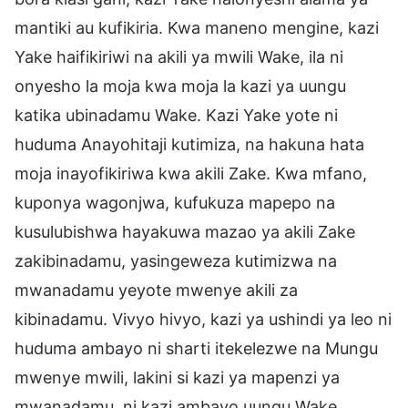
mantiki au kufikiria. Kwa maneno mengine, kazi
Yake haifikiriwi na akili ya mwili Wake, ila ni
onyesho la moja kwa moja la kazi ya uungu
katika ubinadamu Wake. Kazi Yake yote ni
huduma Anayohitaji kutimiza, na hakuna hata
moja inayofikiriwa kwa akili Zake. Kwa mfano,
kuponya wagonjwa, kufukuza mapepo na
kusulubishwa hayakuwa mazao ya akili Zake
zakibinadamu, yasingeweza kutimizwa na
mwanadamu yeyote mwenye akili za
kibinadamu. Vivyo hivyo, kazi ya ushindi ya leo ni
huduma ambayo ni sharti itekelezwe na Mungu
mwenye mwili, lakini si kazi ya mapenzi ya
mwanadamu, ni kazi ambayo uungu Wake