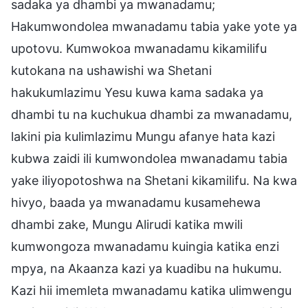
sadaka ya dhambi ya mwanadamu;
Hakumwondolea mwanadamu tabia yake yote ya
upotovu. Kumwokoa mwanadamu kikamilifu
kutokana na ushawishi wa Shetani
hakukumlazimu Yesu kuwa kama sadaka ya
dhambi tu na kuchukua dhambi za mwanadamu,
lakini pia kulimlazimu Mungu afanye hata kazi
kubwa zaidi ili kumwondolea mwanadamu tabia
yake iliyopotoshwa na Shetani kikamilifu. Na kwa
hivyo, baada ya mwanadamu kusamehewa
dhambi zake, Mungu Alirudi katika mwili
kumwongoza mwanadamu kuingia katika enzi
mpya, na Akaanza kazi ya kuadibu na hukumu.
Kazi hii imemleta mwanadamu katika ulimwengu