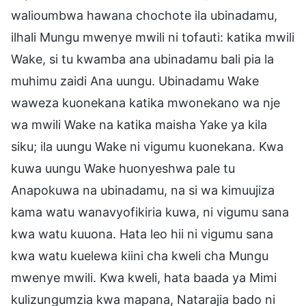
walioumbwa hawana chochote ila ubinadamu,
ilhali Mungu mwenye mwili ni tofauti: katika mwili
Wake, si tu kwamba ana ubinadamu bali pia la
muhimu zaidi Ana uungu. Ubinadamu Wake
waweza kuonekana katika mwonekano wa nje
wa mwili Wake na katika maisha Yake ya kila
siku; ila uungu Wake ni vigumu kuonekana. Kwa
kuwa uungu Wake huonyeshwa pale tu
Anapokuwa na ubinadamu, na si wa kimuujiza
kama watu wanavyofikiria kuwa, ni vigumu sana
kwa watu kuuona. Hata leo hii ni vigumu sana
kwa watu kuelewa kiini cha kweli cha Mungu
mwenye mwili. Kwa kweli, hata baada ya Mimi
kulizungumzia kwa mapana, Natarajia bado ni