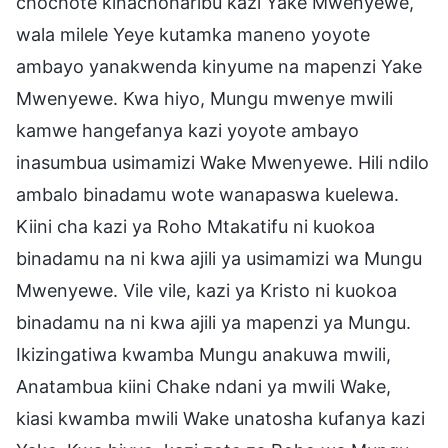
chochote kinachoharibu kazi Yake Mwenyewe,
wala milele Yeye kutamka maneno yoyote
ambayo yanakwenda kinyume na mapenzi Yake
Mwenyewe. Kwa hiyo, Mungu mwenye mwili
kamwe hangefanya kazi yoyote ambayo
inasumbua usimamizi Wake Mwenyewe. Hili ndilo
ambalo binadamu wote wanapaswa kuelewa.
Kiini cha kazi ya Roho Mtakatifu ni kuokoa
binadamu na ni kwa ajili ya usimamizi wa Mungu
Mwenyewe. Vile vile, kazi ya Kristo ni kuokoa
binadamu na ni kwa ajili ya mapenzi ya Mungu.
Ikizingatiwa kwamba Mungu anakuwa mwili,
Anatambua kiini Chake ndani ya mwili Wake,
kiasi kwamba mwili Wake unatosha kufanya kazi