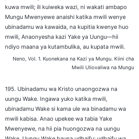
kuwa mwili; ili kuiweka wazi, ni wakati ambapo
Mungu Mwenyewe anaishi katika mwili wenye
ubinadamu wa kawaida, na kupitia kwenye huo
mwili, Anaonyesha kazi Yake ya Uungu—hii
ndiyo maana ya kutambulika, au kupata mwili.
Neno, Vol. 1. Kuonekana na Kazi ya Mungu. Kiini cha
Mwili Uliovaliwa na Mungu
195. Ubinadamu wa Kristo unaongozwa na
uungu Wake. Ingawa yuko katika mwili,
ubinadamu Wake si kama ule wa binadamu wa
mwili kabisa. Anao upekee wa tabia Yake
Mwenyewe, na hii pia huongozwa na uungu
Wake. Uungu Wake hauna udhaifu; udhaifu wa