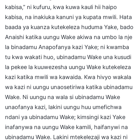
kabisa,” ni kufuru, kwa kuwa kauli hii haipo
kabisa, na inakiuka kanuni ya kupata mwili. Hata
baada ya kuanza kutekeleza huduma Yake, bado
Anaishi katika uungu Wake akiwa na umbo la nje
la binadamu Anapofanya kazi Yake; ni kwamba
tu kwa wakati huo, ubinadamu Wake una kusudi
la pekee la kuuwezesha uungu Wake kutekeleza
kazi katika mwili wa kawaida. Kwa hivyo wakala
wa kazi ni uungu unaosetiriwa katika ubinadamu
Wake. Ni uungu na wala si ubinadamu Wake
unaofanya kazi, lakini uungu huu umefichwa
ndani ya ubinadamu Wake; kimsingi kazi Yake
inafanywa na uungu Wake kamili, haifanywi na
ubinadamu Wake. Lakini mtekelezaji wa kazi ni