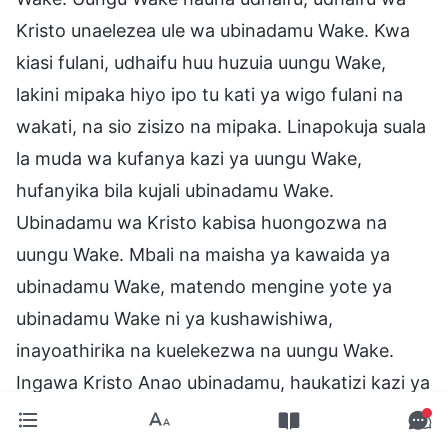
Kristo unaelezea ule wa ubinadamu Wake. Kwa
kiasi fulani, udhaifu huu huzuia uungu Wake,
lakini mipaka hiyo ipo tu kati ya wigo fulani na
wakati, na sio zisizo na mipaka. Linapokuja suala
la muda wa kufanya kazi ya uungu Wake,
hufanyika bila kujali ubinadamu Wake.
Ubinadamu wa Kristo kabisa huongozwa na
uungu Wake. Mbali na maisha ya kawaida ya
ubinadamu Wake, matendo mengine yote ya
ubinadamu Wake ni ya kushawishiwa,
inayoathirika na kuelekezwa na uungu Wake.
Ingawa Kristo Anao ubinadamu, haukatizi kazi ya
uungu Wake. Hii hasa ni kwa sababu ubinadamu
wa Kristo unaongozwa na uungu Wake; ingawa