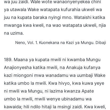
wa juu zaidi. Wale wote wanaonyenyekea chini
ya utawala Wake watapata kufurahia ukweli wa
juu na kupata baraka nyingi mno. Wataishi katika
mwanga kwa kweli, na wao watapata ukweli, njia
na uzima.
Neno, Vol. 1. Kuonekana na Kazi ya Mungu. Dibaji
189. Maana ya kupata mwili ni kwamba Mungu
Anajionyesha katika mwili, na Anakuja kufanya
kazi miongoni mwa wanadamu wa uumbaji Wake
katika umbo la mwili. Kwa hivyo, kwa kuwa yeye
ni mwili wa Mungu, ni lazima kwanza Apate
umbo la mwili, mwili wenye ubinadamu wa
kawaida; hili ndilo hitaji la msingi zaidi. Kwa kweli,