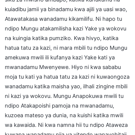
kuiadibu jamii ya binadamu kwa ajili ya uasi wao,
Atawatakasa wanadamu kikamilifu. Ni hapo tu
ndipo Mungu atakamilisha kazi Yake ya wokovu
na kuingia katika pumziko. Kwa hivyo, katika
hatua tatu za kazi, ni mara mbili tu ndipo Mungu
amekuwa mwili ili kufanya kazi Yake kati ya
mwanadamu Mwenyewe. Hiyo ni kwa sababu
moja tu kati ya hatua tatu za kazi ni kuwaongoza
wanadamu katika maisha yao, ilhali zingine mbili
ni kazi ya wokovu. Mungu Anapokuwa mwili tu
ndipo Atakapoishi pamoja na mwanadamu,
kuzoea mateso ya dunia, na kuishi katika mwili
wa kawaida. Ni kwa namna hii tu ndipo Ataweza
kuwapa wanadamu njia ya vitendo wanayohitaji