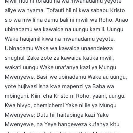
Mwili huu ni tofauti na wa mwanadamu yeyote
aliye wa nyama. Tofauti hii ni kwa sababu Kristo
sio wa mwili na damu bali ni mwili wa Roho. Anao
ubinadamu wa kawaida na uungu kamili. Uungu
Wake haujamilikiwa na mwanadamu yeyote.
Ubinadamu Wake wa kawaida unaendeleza
shughuli Zake zote za kawaida katika mwili,
wakati uungu Wake unafanya kazi ya Mungu
Mwenyewe. Basi iwe ubinadamu Wake au uungu,
yote hujiwasilisha kwa mapenzi ya Baba wa
mbinguni. Kiini cha Kristo ni Roho, yaani, uungu.
Kwa hivyo, chemichemi Yake ni ile ya Mungu
Mwenyewe; Dutu hii haitapinga kazi Yake
Mwenyewe, na Yeye hangeweza kufanya kitu