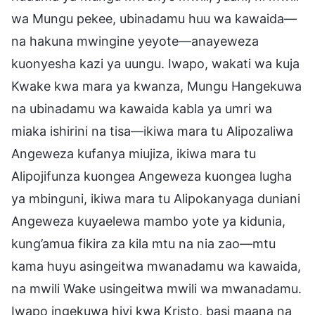
wa Mungu pekee, ubinadamu huu wa kawaida—
na hakuna mwingine yeyote—anayeweza
kuonyesha kazi ya uungu. Iwapo, wakati wa kuja
Kwake kwa mara ya kwanza, Mungu Hangekuwa
na ubinadamu wa kawaida kabla ya umri wa
miaka ishirini na tisa—ikiwa mara tu Alipozaliwa
Angeweza kufanya miujiza, ikiwa mara tu
Alipojifunza kuongea Angeweza kuongea lugha
ya mbinguni, ikiwa mara tu Alipokanyaga duniani
Angeweza kuyaelewa mambo yote ya kidunia,
kung’amua fikira za kila mtu na nia zao—mtu
kama huyu asingeitwa mwanadamu wa kawaida,
na mwili Wake usingeitwa mwili wa mwanadamu.
Iwapo ingekuwa hivi kwa Kristo, basi maana na