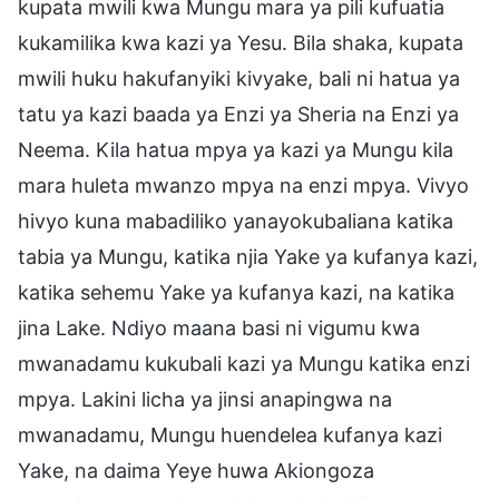
kupata mwili kwa Mungu mara ya pili kufuatia
kukamilika kwa kazi ya Yesu. Bila shaka, kupata
mwili huku hakufanyiki kivyake, bali ni hatua ya
tatu ya kazi baada ya Enzi ya Sheria na Enzi ya
Neema. Kila hatua mpya ya kazi ya Mungu kila
mara huleta mwanzo mpya na enzi mpya. Vivyo
hivyo kuna mabadiliko yanayokubaliana katika
tabia ya Mungu, katika njia Yake ya kufanya kazi,
katika sehemu Yake ya kufanya kazi, na katika
jina Lake. Ndiyo maana basi ni vigumu kwa
mwanadamu kukubali kazi ya Mungu katika enzi
mpya. Lakini licha ya jinsi anapingwa na
mwanadamu, Mungu huendelea kufanya kazi
Yake, na daima Yeye huwa Akiongoza