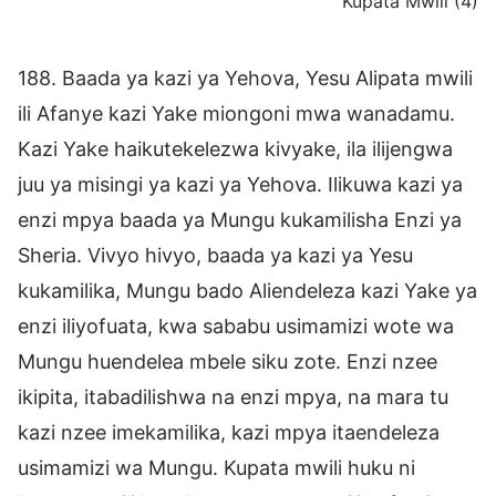
Kupata Mwili (4)
188. Baada ya kazi ya Yehova, Yesu Alipata mwili
ili Afanye kazi Yake miongoni mwa wanadamu.
Kazi Yake haikutekelezwa kivyake, ila ilijengwa
juu ya misingi ya kazi ya Yehova. Ilikuwa kazi ya
enzi mpya baada ya Mungu kukamilisha Enzi ya
Sheria. Vivyo hivyo, baada ya kazi ya Yesu
kukamilika, Mungu bado Aliendeleza kazi Yake ya
enzi iliyofuata, kwa sababu usimamizi wote wa
Mungu huendelea mbele siku zote. Enzi nzee
ikipita, itabadilishwa na enzi mpya, na mara tu
kazi nzee imekamilika, kazi mpya itaendeleza
usimamizi wa Mungu. Kupata mwili huku ni