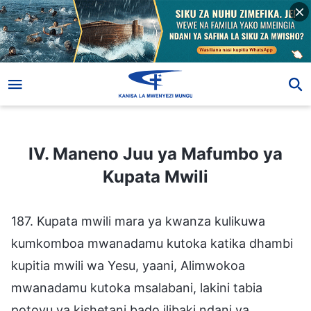
IV. Maneno Juu ya Mafumbo ya Kupata Mwili
IV. Maneno Juu ya Mafumbo ya
Kupata Mwili
187. Kupata mwili mara ya kwanza kulikuwa
kumkomboa mwanadamu kutoka katika dhambi
kupitia mwili wa Yesu, yaani, Alimwokoa
mwanadamu kutoka msalabani, lakini tabia
potovu ya kishetani bado ilibaki ndani ya