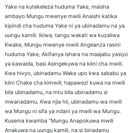
Yake na kutekeleza huduma Yake, maisha
ambayo Mungu mwenye mwili Anaishi katika
kipindi cha huduma Yake ni ya ubinadamu na ya
uungu kamili. Ikiwa, tangu wakati wa kuzaliwa
Kwake, Mungu mwenye mwili Angeanza rasmi
huduma Yake, Akifanya ishara na maajabu yasiyo
ya kawaida, basi Asingekuwa na kiini cha mwili.
Kwa hivyo, ubinadamu Wake upo kwa sababu ya
kiini Chake cha kimwili; hapawezi kuwa na mwili
bila ubinadamu, na mtu bila ubinadamu si
mwanadamu. Kwa njia hii, ubinadamu wa mwili
wa Mungu ni sifa ya ndani ya mwili wa Mungu.
Kusema kwamba “Mungu Anapokuwa mwili
Anakuwa na uungu kamili, na si binadamu