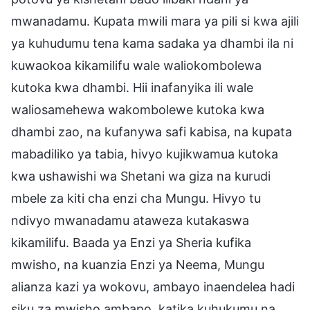
mwanadamu. Kupata mwili mara ya pili si kwa ajili
ya kuhudumu tena kama sadaka ya dhambi ila ni
kuwaokoa kikamilifu wale waliokombolewa
kutoka kwa dhambi. Hii inafanyika ili wale
waliosamehewa wakombolewe kutoka kwa
dhambi zao, na kufanywa safi kabisa, na kupata
mabadiliko ya tabia, hivyo kujikwamua kutoka
kwa ushawishi wa Shetani wa giza na kurudi
mbele za kiti cha enzi cha Mungu. Hivyo tu
ndivyo mwanadamu ataweza kutakaswa
kikamilifu. Baada ya Enzi ya Sheria kufika
mwisho, na kuanzia Enzi ya Neema, Mungu
alianza kazi ya wokovu, ambayo inaendelea hadi
siku za mwisho ambapo, katika kuhukumu na