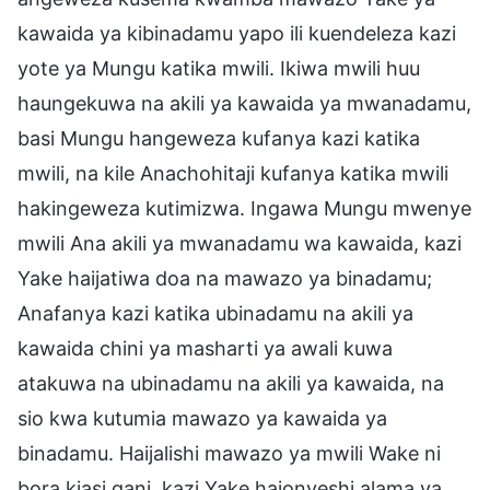
kawaida ya kibinadamu yapo ili kuendeleza kazi
yote ya Mungu katika mwili. Ikiwa mwili huu
haungekuwa na akili ya kawaida ya mwanadamu,
basi Mungu hangeweza kufanya kazi katika
mwili, na kile Anachohitaji kufanya katika mwili
hakingeweza kutimizwa. Ingawa Mungu mwenye
mwili Ana akili ya mwanadamu wa kawaida, kazi
Yake haijatiwa doa na mawazo ya binadamu;
Anafanya kazi katika ubinadamu na akili ya
kawaida chini ya masharti ya awali kuwa
atakuwa na ubinadamu na akili ya kawaida, na
sio kwa kutumia mawazo ya kawaida ya
binadamu. Haijalishi mawazo ya mwili Wake ni
bora kiasi gani, kazi Yake haionyeshi alama ya