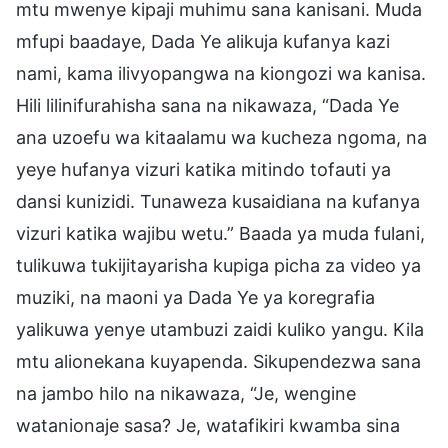
mtu mwenye kipaji muhimu sana kanisani. Muda
mfupi baadaye, Dada Ye alikuja kufanya kazi
nami, kama ilivyopangwa na kiongozi wa kanisa.
Hili lilinifurahisha sana na nikawaza, “Dada Ye
ana uzoefu wa kitaalamu wa kucheza ngoma, na
yeye hufanya vizuri katika mitindo tofauti ya
dansi kunizidi. Tunaweza kusaidiana na kufanya
vizuri katika wajibu wetu.” Baada ya muda fulani,
tulikuwa tukijitayarisha kupiga picha za video ya
muziki, na maoni ya Dada Ye ya koregrafia
yalikuwa yenye utambuzi zaidi kuliko yangu. Kila
mtu alionekana kuyapenda. Sikupendezwa sana
na jambo hilo na nikawaza, “Je, wengine
watanionaje sasa? Je, watafikiri kwamba sina