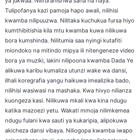
ya jukwaa. Nilifurahishwa sana na haya.
Tulipofanya kazi pamoja hapo awali, nilihisi
kwamba nilipuuzwa. Nilitaka kuchukua fursa hiyo
kumthibitishia kila mtu kwamba kuwa nilikuwa
bora kumshinda. Nilitumia saa nyingi kutafiti
miondoko na mitindo mipya ili nitengeneze video
bora ya muziki, lakini nilipoona kwamba Dada Ye
alikuwa karibu kumaliza utunzi wake wa dansi,
ilhali koregrafia yangu haikuwa imealizika bado,
nilihisi wasiwasi na mashaka. Kwa hivyo nilianza
kuongeza kasi. Nilikuwa mkali kwa kina ndugu
katika mazoezi yetu. Wakati mmoja nilimkemea
ndugu fulani kwa sauti ya kukaripia, alipokuwa
akicheza dansi vibaya. Niliogopa kwamba iwapo