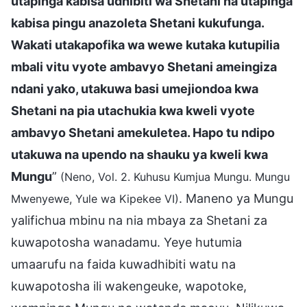
utapinga kabisa udhibiti wa Shetani na utapinga
kabisa pingu anazoleta Shetani kukufunga.
Wakati utakapofika wa wewe kutaka kutupilia
mbali vitu vyote ambavyo Shetani ameingiza
ndani yako, utakuwa basi umejiondoa kwa
Shetani na pia utachukia kwa kweli vyote
ambavyo Shetani amekuletea. Hapo tu ndipo
utakuwa na upendo na shauku ya kweli kwa
Mungu
”
(Neno, Vol. 2. Kuhusu Kumjua Mungu. Mungu
. Maneno ya Mungu
Mwenyewe, Yule wa Kipekee VI)
yalifichua mbinu na nia mbaya za Shetani za
kuwapotosha wanadamu. Yeye hutumia
umaarufu na faida kuwadhibiti watu na
kuwapotosha ili wakengeuke, wapotoke,