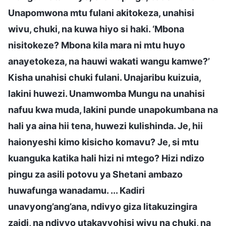
Unapomwona mtu fulani akitokeza, unahisi
wivu, chuki, na kuwa hiyo si haki. ‘Mbona
nisitokeze? Mbona kila mara ni mtu huyo
anayetokeza, na hauwi wakati wangu kamwe?’
Kisha unahisi chuki fulani. Unajaribu kuizuia,
lakini huwezi. Unamwomba Mungu na unahisi
nafuu kwa muda, lakini punde unapokumbana na
hali ya aina hii tena, huwezi kulishinda. Je, hii
haionyeshi kimo kisicho komavu? Je, si mtu
kuanguka katika hali hizi ni mtego? Hizi ndizo
pingu za asili potovu ya Shetani ambazo
huwafunga wanadamu. ... Kadiri
unavyong’ang’ana, ndivyo giza litakuzingira
zaidi, na ndivyo utakavyohisi wivu na chuki, na