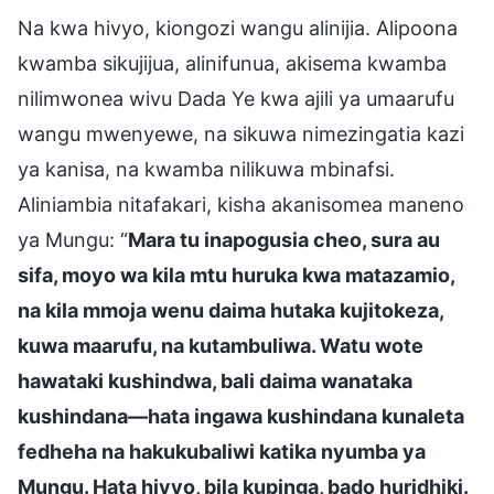
Na kwa hivyo, kiongozi wangu alinijia. Alipoona
kwamba sikujijua, alinifunua, akisema kwamba
nilimwonea wivu Dada Ye kwa ajili ya umaarufu
wangu mwenyewe, na sikuwa nimezingatia kazi
ya kanisa, na kwamba nilikuwa mbinafsi.
Aliniambia nitafakari, kisha akanisomea maneno
ya Mungu: “
Mara tu inapogusia cheo, sura au
sifa, moyo wa kila mtu huruka kwa matazamio,
na kila mmoja wenu daima hutaka kujitokeza,
kuwa maarufu, na kutambuliwa. Watu wote
hawataki kushindwa, bali daima wanataka
kushindana—hata ingawa kushindana kunaleta
fedheha na hakukubaliwi katika nyumba ya
Mungu. Hata hivyo, bila kupinga, bado huridhiki.