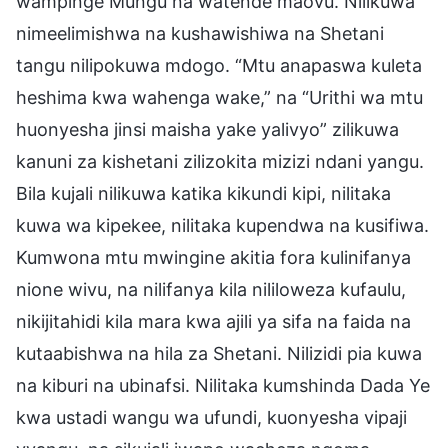
wampinge Mungu na watende maovu. Nilikuwa
nimeelimishwa na kushawishiwa na Shetani
tangu nilipokuwa mdogo. “Mtu anapaswa kuleta
heshima kwa wahenga wake,” na “Urithi wa mtu
huonyesha jinsi maisha yake yalivyo” zilikuwa
kanuni za kishetani zilizokita mizizi ndani yangu.
Bila kujali nilikuwa katika kikundi kipi, nilitaka
kuwa wa kipekee, nilitaka kupendwa na kusifiwa.
Kumwona mtu mwingine akitia fora kulinifanya
nione wivu, na nilifanya kila nililoweza kufaulu,
nikijitahidi kila mara kwa ajili ya sifa na faida na
kutaabishwa na hila za Shetani. Nilizidi pia kuwa
na kiburi na ubinafsi. Nilitaka kumshinda Dada Ye
kwa ustadi wangu wa ufundi, kuonyesha vipaji