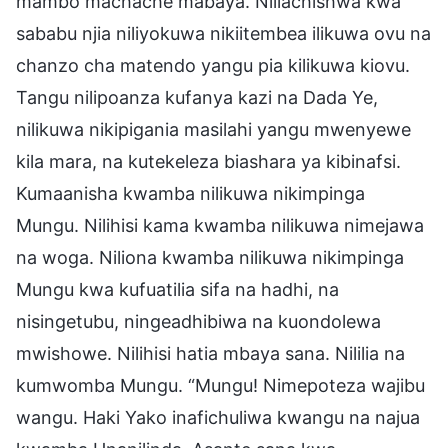
mambo machache mabaya. Niliachishwa kwa
sababu njia niliyokuwa nikiitembea ilikuwa ovu na
chanzo cha matendo yangu pia kilikuwa kiovu.
Tangu nilipoanza kufanya kazi na Dada Ye,
nilikuwa nikipigania masilahi yangu mwenyewe
kila mara, na kutekeleza biashara ya kibinafsi.
Kumaanisha kwamba nilikuwa nikimpinga
Mungu. Nilihisi kama kwamba nilikuwa nimejawa
na woga. Niliona kwamba nilikuwa nikimpinga
Mungu kwa kufuatilia sifa na hadhi, na
nisingetubu, ningeadhibiwa na kuondolewa
mwishowe. Nilihisi hatia mbaya sana. Nililia na
kumwomba Mungu. “Mungu! Nimepoteza wajibu
wangu. Haki Yako inafichuliwa kwangu na najua