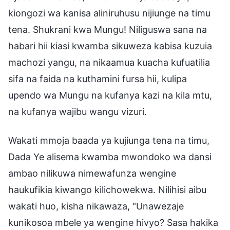
kiongozi wa kanisa aliniruhusu nijiunge na timu
tena. Shukrani kwa Mungu! Niliguswa sana na
habari hii kiasi kwamba sikuweza kabisa kuzuia
machozi yangu, na nikaamua kuacha kufuatilia
sifa na faida na kuthamini fursa hii, kulipa
upendo wa Mungu na kufanya kazi na kila mtu,
na kufanya wajibu wangu vizuri.
Wakati mmoja baada ya kujiunga tena na timu,
Dada Ye alisema kwamba mwondoko wa dansi
ambao nilikuwa nimewafunza wengine
haukufikia kiwango kilichowekwa. Nilihisi aibu
wakati huo, kisha nikawaza, “Unawezaje
kunikosoa mbele ya wengine hivyo? Sasa hakika