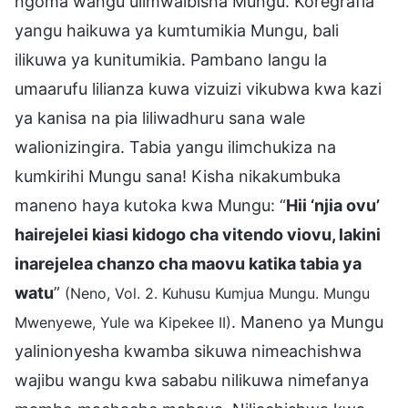
ngoma wangu ulimwaibisha Mungu. Koregrafia
yangu haikuwa ya kumtumikia Mungu, bali
ilikuwa ya kunitumikia. Pambano langu la
umaarufu lilianza kuwa vizuizi vikubwa kwa kazi
ya kanisa na pia liliwadhuru sana wale
walionizingira. Tabia yangu ilimchukiza na
kumkirihi Mungu sana! Kisha nikakumbuka
maneno haya kutoka kwa Mungu: “
Hii ‘njia ovu’
hairejelei kiasi kidogo cha vitendo viovu, lakini
inarejelea chanzo cha maovu katika tabia ya
watu
”
(Neno, Vol. 2. Kuhusu Kumjua Mungu. Mungu
. Maneno ya Mungu
Mwenyewe, Yule wa Kipekee II)
yalinionyesha kwamba sikuwa nimeachishwa
wajibu wangu kwa sababu nilikuwa nimefanya