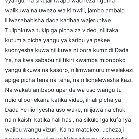
vyangu, na sikujali iwapo wacheza ngoma
walikuwa na uwezo wa kimwili, jambo ambalo
liliwasababisha dada kadhaa wajeruhiwe.
Tulipokuwa tukipiga picha za video, nilitaka
kutumia picha yangu ya karibu ya pekee
kuonyesha kuwa nilikuwa ni bora kumzidi Dada
Ye, na kwa sababu nilifikiri kwamba miondoko
yangu ilikuwa na kasoro, nilimwamuru mwelekezi
apige picha tena na tena, na nilichelewesha kazi.
Na wakati ambapo upande wa uso wangu tu
ndio ulioonekana katika video, ilhali picha ya
Dada Ye ilionyesha uso wake, nilijawa na chuki
na nikaishi katika hali hasi, na sikulenga kufanya
wajibu wangu vizuri. Kama matokeo, uchezaji