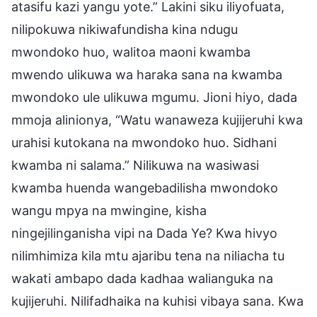
atasifu kazi yangu yote.” Lakini siku iliyofuata,
nilipokuwa nikiwafundisha kina ndugu
mwondoko huo, walitoa maoni kwamba
mwendo ulikuwa wa haraka sana na kwamba
mwondoko ule ulikuwa mgumu. Jioni hiyo, dada
mmoja alinionya, “Watu wanaweza kujijeruhi kwa
urahisi kutokana na mwondoko huo. Sidhani
kwamba ni salama.” Nilikuwa na wasiwasi
kwamba huenda wangebadilisha mwondoko
wangu mpya na mwingine, kisha
ningejilinganisha vipi na Dada Ye? Kwa hivyo
nilimhimiza kila mtu ajaribu tena na niliacha tu
wakati ambapo dada kadhaa walianguka na
kujijeruhi. Nilifadhaika na kuhisi vibaya sana. Kwa