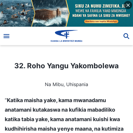
32. Roho Yangu Yakombolewa
32. Roho Yangu Yakombolewa
Na Mibu, Uhispania
“
Katika maisha yake, kama mwanadamu
anatamani kutakaswa na kufikia mabadiliko
katika tabia yake, kama anatamani kuishi kwa
kudhihirisha maisha yenye maana, na kutimiza