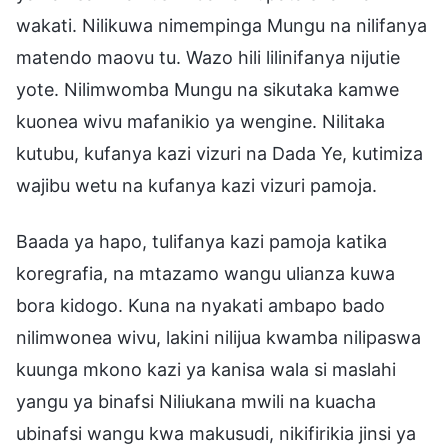
wakati. Nilikuwa nimempinga Mungu na nilifanya
matendo maovu tu. Wazo hili lilinifanya nijutie
yote. Nilimwomba Mungu na sikutaka kamwe
kuonea wivu mafanikio ya wengine. Nilitaka
kutubu, kufanya kazi vizuri na Dada Ye, kutimiza
wajibu wetu na kufanya kazi vizuri pamoja.
Baada ya hapo, tulifanya kazi pamoja katika
koregrafia, na mtazamo wangu ulianza kuwa
bora kidogo. Kuna na nyakati ambapo bado
nilimwonea wivu, lakini nilijua kwamba nilipaswa
kuunga mkono kazi ya kanisa wala si maslahi
yangu ya binafsi Niliukana mwili na kuacha
ubinafsi wangu kwa makusudi, nikifirikia jinsi ya