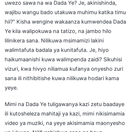
uwezo sawa na wa Dada Ye? Je, akinishinda,
wajibu wangu bado utakuwa muhimu katika timu
hii?” Kisha wengine wakaanza kumwendea Dada
Ye kila walipokuwa na tatizo, na jambo hilo
lilinikera sana. Nilikuwa msimamizi lakini
walimtafuta badala ya kunitafuta. Je, hiyo
haikumaanishi kuwa walimpenda zaidi? Sikuhisi
vizuri, kwa hivyo niliamua kufanya onyesho zuri
sana ili nithibitishe kuwa nilikuwa hodari kama
yeye.
Mimi na Dada Ye tuligawanya kazi zetu baadaye
ili kutosheleza mahitaji ya kazi, mimi nikisimamia
video ya muziki, na yeye akisimamia maonyesho