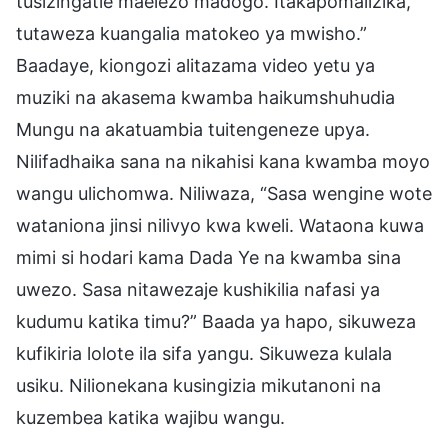
tusizingatie maelezo madogo. Itakapomalizika,
tutaweza kuangalia matokeo ya mwisho.”
Baadaye, kiongozi alitazama video yetu ya
muziki na akasema kwamba haikumshuhudia
Mungu na akatuambia tuitengeneze upya.
Nilifadhaika sana na nikahisi kana kwamba moyo
wangu ulichomwa. Niliwaza, “Sasa wengine wote
wataniona jinsi nilivyo kwa kweli. Wataona kuwa
mimi si hodari kama Dada Ye na kwamba sina
uwezo. Sasa nitawezaje kushikilia nafasi ya
kudumu katika timu?” Baada ya hapo, sikuweza
kufikiria lolote ila sifa yangu. Sikuweza kulala
usiku. Nilionekana kusingizia mikutanoni na
kuzembea katika wajibu wangu.