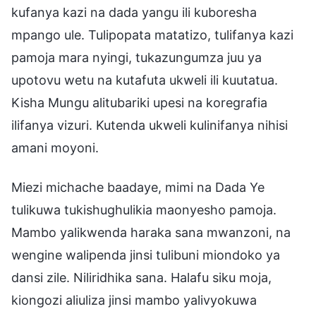
kufanya kazi na dada yangu ili kuboresha
mpango ule. Tulipopata matatizo, tulifanya kazi
pamoja mara nyingi, tukazungumza juu ya
upotovu wetu na kutafuta ukweli ili kuutatua.
Kisha Mungu alitubariki upesi na koregrafia
ilifanya vizuri. Kutenda ukweli kulinifanya nihisi
amani moyoni.
Miezi michache baadaye, mimi na Dada Ye
tulikuwa tukishughulikia maonyesho pamoja.
Mambo yalikwenda haraka sana mwanzoni, na
wengine walipenda jinsi tulibuni miondoko ya
dansi zile. Niliridhika sana. Halafu siku moja,
kiongozi aliuliza jinsi mambo yalivyokuwa