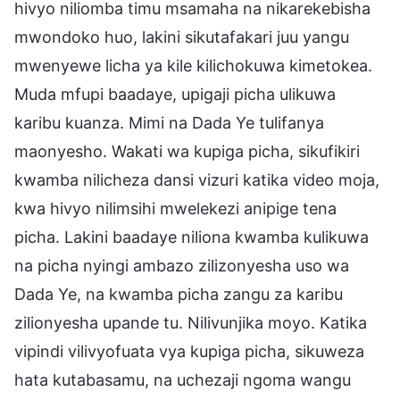
hivyo niliomba timu msamaha na nikarekebisha
mwondoko huo, lakini sikutafakari juu yangu
mwenyewe licha ya kile kilichokuwa kimetokea.
Muda mfupi baadaye, upigaji picha ulikuwa
karibu kuanza. Mimi na Dada Ye tulifanya
maonyesho. Wakati wa kupiga picha, sikufikiri
kwamba nilicheza dansi vizuri katika video moja,
kwa hivyo nilimsihi mwelekezi anipige tena
picha. Lakini baadaye niliona kwamba kulikuwa
na picha nyingi ambazo zilizonyesha uso wa
Dada Ye, na kwamba picha zangu za karibu
zilionyesha upande tu. Nilivunjika moyo. Katika
vipindi vilivyofuata vya kupiga picha, sikuweza
hata kutabasamu, na uchezaji ngoma wangu