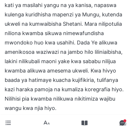
kati ya masilahi yangu na ya kanisa, napaswa
kulenga kuridhisha mapenzi ya Mungu, kutenda
ukweli na kumwaibisha Shetani. Mara nilipotulia
niliona kwamba sikuwa nimewafundisha
mwondoko huo kwa usahihi. Dada Ye alikuwa
amenikosoa waziwazi na jambo hilo liliniaibisha,
lakini nilikubali maoni yake kwa sababu nilijua
kwamba alikuwa amesema ukweli. Kwa hivyo
baada ya hatimaye kuacha kujifikiria, tulifanya
kazi haraka pamoja na kumaliza koregrafia hiyo.
Nilihisi pia kwamba nilikuwa nikitimiza wajibu
wangu kwa njia hiyo.
Tukio hili lilinionyesha kweli kwamba hukumu ya