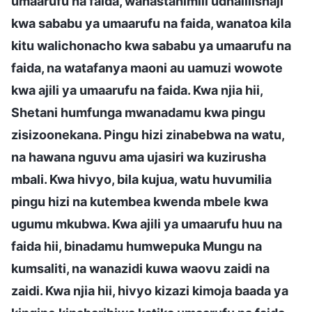
umaarufu na faida, wanastahimili udhalilishaji
kwa sababu ya umaarufu na faida, wanatoa kila
kitu walichonacho kwa sababu ya umaarufu na
faida, na watafanya maoni au uamuzi wowote
kwa ajili ya umaarufu na faida. Kwa njia hii,
Shetani humfunga mwanadamu kwa pingu
zisizoonekana. Pingu hizi zinabebwa na watu,
na hawana nguvu ama ujasiri wa kuzirusha
mbali. Kwa hivyo, bila kujua, watu huvumilia
pingu hizi na kutembea kwenda mbele kwa
ugumu mkubwa. Kwa ajili ya umaarufu huu na
faida hii, binadamu humwepuka Mungu na
kumsaliti, na wanazidi kuwa waovu zaidi na
zaidi. Kwa njia hii, hivyo kizazi kimoja baada ya