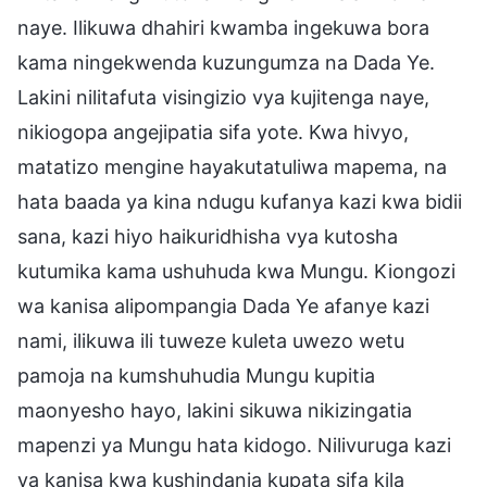
naye. Ilikuwa dhahiri kwamba ingekuwa bora
kama ningekwenda kuzungumza na Dada Ye.
Lakini nilitafuta visingizio vya kujitenga naye,
nikiogopa angejipatia sifa yote. Kwa hivyo,
matatizo mengine hayakutatuliwa mapema, na
hata baada ya kina ndugu kufanya kazi kwa bidii
sana, kazi hiyo haikuridhisha vya kutosha
kutumika kama ushuhuda kwa Mungu. Kiongozi
wa kanisa alipompangia Dada Ye afanye kazi
nami, ilikuwa ili tuweze kuleta uwezo wetu
pamoja na kumshuhudia Mungu kupitia
maonyesho hayo, lakini sikuwa nikizingatia
mapenzi ya Mungu hata kidogo. Nilivuruga kazi
ya kanisa kwa kushindania kupata sifa kila