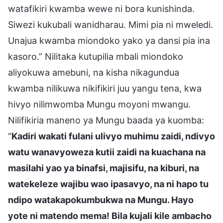
watafikiri kwamba wewe ni bora kunishinda.
Siwezi kukubali wanidharau. Mimi pia ni mweledi.
Unajua kwamba miondoko yako ya dansi pia ina
kasoro.” Nilitaka kutupilia mbali miondoko
aliyokuwa amebuni, na kisha nikagundua
kwamba nilikuwa nikifikiri juu yangu tena, kwa
hivyo nilimwomba Mungu moyoni mwangu.
Nilifikiria maneno ya Mungu baada ya kuomba:
“
Kadiri wakati fulani ulivyo muhimu zaidi, ndivyo
watu wanavyoweza kutii zaidi na kuachana na
masilahi yao ya binafsi, majisifu, na kiburi, na
watekeleze wajibu wao ipasavyo, na ni hapo tu
ndipo watakapokumbukwa na Mungu. Hayo
yote ni matendo mema! Bila kujali kile ambacho