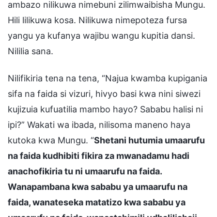
ambazo nilikuwa nimebuni zilimwaibisha Mungu.
Hili lilikuwa kosa. Nilikuwa nimepoteza fursa
yangu ya kufanya wajibu wangu kupitia dansi.
Nililia sana.
Nilifikiria tena na tena, “Najua kwamba kupigania
sifa na faida si vizuri, hivyo basi kwa nini siwezi
kujizuia kufuatilia mambo hayo? Sababu halisi ni
ipi?” Wakati wa ibada, nilisoma maneno haya
kutoka kwa Mungu. “
Shetani hutumia umaarufu
na faida kudhibiti fikira za mwanadamu hadi
anachofikiria tu ni umaarufu na faida.
Wanapambana kwa sababu ya umaarufu na
faida, wanateseka matatizo kwa sababu ya