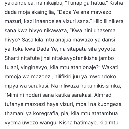
yakiendelea, na nikajibu, “Tunapiga hatua.” Kisha
dada moja akaingilia, “Dada Ye ana mawazo
mazuri, kazi inaendelea vizuri sana.” Hilo lilinikera
sana kwa hivyo nikawaza, “Kwa nini unasema
hivyo? Sasa kila mtu anajua mawazo ya dansi
yalitoka kwa Dada Ye, na sitapata sifa yoyote.
Sharti nitafute jinsi nitakavyofanikisha jambo
fulani, vinginevyo, kila mtu atanionaje?” Wakati
mmoja wa mazoezi, nilifikiri juu ya mwondoko
mpya wa sarakasi. Na niliwaza huku nikisisimka,
“Mimi ni hodari sana katika sarakasi. Almradi
tufanye mazoezi haya vizuri, mbali na kuongeza
thamani ya koregrafia, pia, kila mtu atatambua
vyema uwezo wangu. Kisha hatimaye, kila mtu