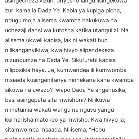
asingecheza vizuri, onyesho langu lisingekuwa
zuri kama la Dada Ye. Kabla ya kupiga picha,
ndugu moja alisema kwamba hakukuwa na
uchezaji dansi wa kutosha katika utangulizi. Na
alisema ukweli kabisa, lakini wakati huo
nilikanganyikiwa, kwa hivyo alipendekeza
nizungumze na Dada Ye. Sikufurahi kabisa
niliposikia haya. Je, kumwendea ili kumwomba
msaada kusingenifanya nionekane kana kwamba
sikuwa na uwezo? Iwapo Dada Ye angehusika,
basi asingepata sifa mwishoni? Nilikuwa
nimetumia wakati wangu na nguvu yangu
kuimarisha matokeo ya mwisho. Kwa hivyo la;
sitamwomba msaada. Nilisema, “Hebu