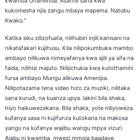
kwamba Unanilinda. Asante sana kwa
kukomesha njia zangu mbaya mapema. Natubu
Kwako.”
Katika siku zilizofuata, nilihubiri injili kanisani na
nikatafakari kujihusu. Kila nilipokumbuka mambo
ambayo nilikuwa nimeyafanya kwa ajili ya sifa na
faida, nilihisi majuto. Nilijichukia kwa kutothamini
fursa ambayo Mungu alikuwa Amenipa.
Nilipotazama tena video hizo za muziki, nilitaka
sana kurudi, na kuanza upya. lakini bila shaka,
hiyo haikuwezekana. Bila shaka, yote niliyoweza
kufanya sasa ni kujifunza kutokana na makosa
yangu na kufanya wajibu wangu mpya vizuri.
Ajabu ni kwamba, mwezi mmoja baadaye,