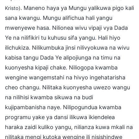
. Maneno haya ya Mungu yalikuwa pigo kali
Kristo)
sana kwangu. Mungu alifichua hali yangu
mwenyewe hasa. Nilionea wivu vipaji vya Dada
Ye na nilifikiri tu kuhusu sifa yangu. Hali hiyo
ilichukiza. Nilikumbuka jinsi nilivyokuwa na wivu
kabisa tangu Dada Ye alipojiunga na timu na
kuonyesha kipaji chake. Niliogopa kwamba
wengine wangemstahi na hivyo ingehatarisha
cheo changu. Nilitaka kuonyesha uwezo wangu
na nilihisi kwamba sikuwa na budi
kujipambanisha naye. Nilipogundua kwamba
programu yake ya dansi ilikuwa ikiendelea
haraka zaidi kuliko yangu, nilianza kuwa mkali na
nilitaka mengi kutoka wengine ili nisishindwe