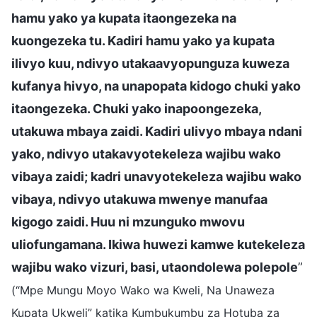
hamu yako ya kupata itaongezeka na
kuongezeka tu. Kadiri hamu yako ya kupata
ilivyo kuu, ndivyo utakaavyopunguza kuweza
kufanya hivyo, na unapopata kidogo chuki yako
itaongezeka. Chuki yako inapoongezeka,
utakuwa mbaya zaidi. Kadiri ulivyo mbaya ndani
yako, ndivyo utakavyotekeleza wajibu wako
vibaya zaidi; kadri unavyotekeleza wajibu wako
vibaya, ndivyo utakuwa mwenye manufaa
kigogo zaidi. Huu ni mzunguko mwovu
uliofungamana. Ikiwa huwezi kamwe kutekeleza
wajibu wako vizuri, basi, utaondolewa polepole
”
(“Mpe Mungu Moyo Wako wa Kweli, Na Unaweza
Kupata Ukweli” katika Kumbukumbu za Hotuba za