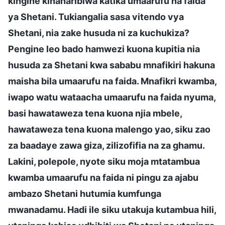
kingine kinaharibiwa katika umaarufu na faida
ya Shetani. Tukiangalia sasa vitendo vya
Shetani, nia zake husuda ni za kuchukiza?
Pengine leo bado hamwezi kuona kupitia nia
husuda za Shetani kwa sababu mnafikiri hakuna
maisha bila umaarufu na faida. Mnafikri kwamba,
iwapo watu wataacha umaarufu na faida nyuma,
basi hawataweza tena kuona njia mbele,
hawataweza tena kuona malengo yao, siku zao
za baadaye zawa giza, zilizofifia na za ghamu.
Lakini, polepole, nyote siku moja mtatambua
kwamba umaarufu na faida ni pingu za ajabu
ambazo Shetani hutumia kumfunga
mwanadamu. Hadi ile siku utakuja kutambua hili,