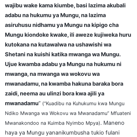
wajibu wake kama kiumbe, basi lazima akubali
adabu na hukumu ya Mungu, na lazima
asiruhusu nidhamu ya Mungu na kipigo cha
Mungu kiondoke kwake, ili aweze kujiweka huru
kutokana na kutawalwa na ushawishi wa
Shetani na kuishi katika mwanga wa Mungu.
Ujue kwamba adabu ya Mungu na hukumu ni
mwanga, na mwanga wa wokovu wa
mwanadamu, na kwamba hakuna baraka bora
zaidi, neema au ulinzi bora kwa ajili ya
mwanadamu
”
(“Kuadibu na Kuhukumu kwa Mungu
Ndiko Mwanga wa Wokovu wa Mwanadamu” Mfuateni
. Maneno
Mwanakondoo na Kuimba Nyimbo Mpya)
haya ya Mungu yananikumbusha tukio fulani