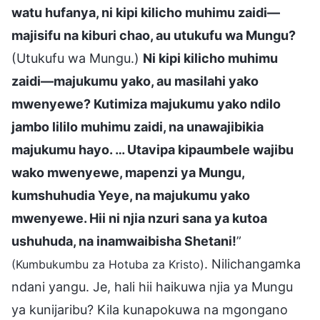
watu hufanya, ni kipi kilicho muhimu zaidi—
majisifu na kiburi chao, au utukufu wa Mungu?
(Utukufu wa Mungu.)
Ni kipi kilicho muhimu
zaidi—majukumu yako, au masilahi yako
mwenyewe? Kutimiza majukumu yako ndilo
jambo lililo muhimu zaidi, na unawajibikia
majukumu hayo. … Utavipa kipaumbele wajibu
wako mwenyewe, mapenzi ya Mungu,
kumshuhudia Yeye, na majukumu yako
mwenyewe. Hii ni njia nzuri sana ya kutoa
ushuhuda, na inamwaibisha Shetani!
”
. Nilichangamka
(Kumbukumbu za Hotuba za Kristo)
ndani yangu. Je, hali hii haikuwa njia ya Mungu
ya kunijaribu? Kila kunapokuwa na mgongano