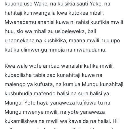
kuuona uso Wake, na kuisikia sauti Yake, na
hahitaji kumwangalia kwa kutokea mbali.
Mwanadamu anahisi kuwa ni rahisi kuufikia mwili
huu, sio wa mbali au usioeleweka, bali
unaonekana na kushikika, maana mwili huu upo
katika ulimwengu mmoja na mwanadamu.
Kwa wale wote ambao wanaishi katika mwili,
kubadilisha tabia zao kunahitaji kuwe na
malengo ya kufuata, na kumjua Mungu kunahitaji
kushuhudia matendo halisi na sura halisi ya
Mungu. Yote haya yanaweza kufikiwa tu na
Mungu mwenye mwili, na yote yanaweza
kukamilishwa na mwili wa kawaida na halisi. Hii