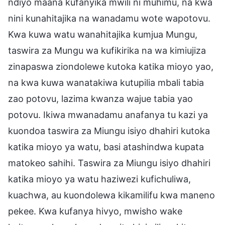
ndiyo maana kufanyika mwili ni muhimu, na kwa
nini kunahitajika na wanadamu wote wapotovu.
Kwa kuwa watu wanahitajika kumjua Mungu,
taswira za Mungu wa kufikirika na wa kimiujiza
zinapaswa ziondolewe kutoka katika mioyo yao,
na kwa kuwa wanatakiwa kutupilia mbali tabia
zao potovu, lazima kwanza wajue tabia yao
potovu. Ikiwa mwanadamu anafanya tu kazi ya
kuondoa taswira za Miungu isiyo dhahiri kutoka
katika mioyo ya watu, basi atashindwa kupata
matokeo sahihi. Taswira za Miungu isiyo dhahiri
katika mioyo ya watu haziwezi kufichuliwa,
kuachwa, au kuondolewa kikamilifu kwa maneno
pekee. Kwa kufanya hivyo, mwisho wake