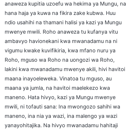
anaweza kupitia uzoefu wa hekima ya Mungu, na
hana haja ya kuwa na fikira zake kubwa. Huu
ndio usahihi na thamani halisi ya kazi ya Mungu
mwenye mwili. Roho anaweza tu kufanya vitu
ambavyo havionekani kwa mwanadamu na ni
vigumu kwake kuvifikiria, kwa mfano nuru ya
Roho, mguso wa Roho na uongozi wa Roho,
lakini kwa mwanadamu mwenye akili, hivi havitoi
maana inayoeleweka. Vinatoa tu mguso, au
maana ya jumla, na havitoi maelekezo kwa
maneno. Hata hivyo, kazi ya Mungu mwenye
mwili, ni tofauti sana: Ina mwongozo sahihi wa
maneno, ina nia ya wazi, ina malengo ya wazi
yanayohitajika. Na hivyo mwanadamu hahitaji