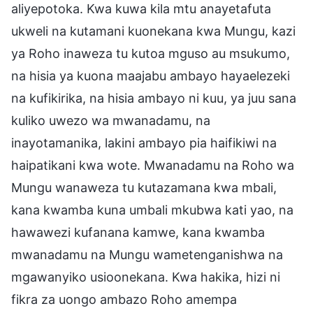
aliyepotoka. Kwa kuwa kila mtu anayetafuta
ukweli na kutamani kuonekana kwa Mungu, kazi
ya Roho inaweza tu kutoa mguso au msukumo,
na hisia ya kuona maajabu ambayo hayaelezeki
na kufikirika, na hisia ambayo ni kuu, ya juu sana
kuliko uwezo wa mwanadamu, na
inayotamanika, lakini ambayo pia haifikiwi na
haipatikani kwa wote. Mwanadamu na Roho wa
Mungu wanaweza tu kutazamana kwa mbali,
kana kwamba kuna umbali mkubwa kati yao, na
hawawezi kufanana kamwe, kana kwamba
mwanadamu na Mungu wametenganishwa na
mgawanyiko usioonekana. Kwa hakika, hizi ni
fikra za uongo ambazo Roho amempa