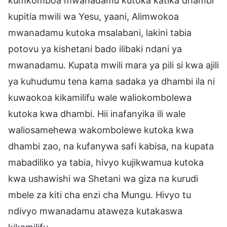
kumkomboa mwanadamu kutoka katika dhambi
kupitia mwili wa Yesu, yaani, Alimwokoa
mwanadamu kutoka msalabani, lakini tabia
potovu ya kishetani bado ilibaki ndani ya
mwanadamu. Kupata mwili mara ya pili si kwa ajili
ya kuhudumu tena kama sadaka ya dhambi ila ni
kuwaokoa kikamilifu wale waliokombolewa
kutoka kwa dhambi. Hii inafanyika ili wale
waliosamehewa wakombolewe kutoka kwa
dhambi zao, na kufanywa safi kabisa, na kupata
mabadiliko ya tabia, hivyo kujikwamua kutoka
kwa ushawishi wa Shetani wa giza na kurudi
mbele za kiti cha enzi cha Mungu. Hivyo tu
ndivyo mwanadamu ataweza kutakaswa