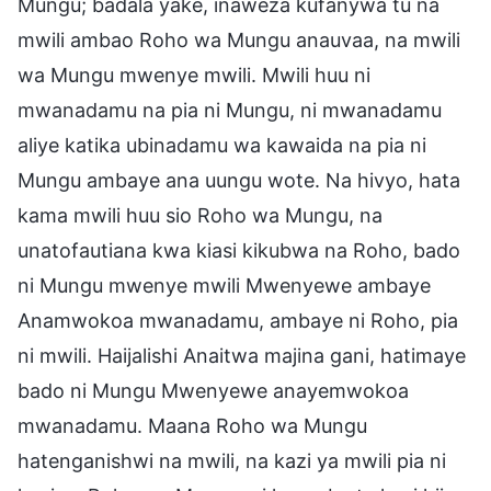
Mungu; badala yake, inaweza kufanywa tu na
mwili ambao Roho wa Mungu anauvaa, na mwili
wa Mungu mwenye mwili. Mwili huu ni
mwanadamu na pia ni Mungu, ni mwanadamu
aliye katika ubinadamu wa kawaida na pia ni
Mungu ambaye ana uungu wote. Na hivyo, hata
kama mwili huu sio Roho wa Mungu, na
unatofautiana kwa kiasi kikubwa na Roho, bado
ni Mungu mwenye mwili Mwenyewe ambaye
Anamwokoa mwanadamu, ambaye ni Roho, pia
ni mwili. Haijalishi Anaitwa majina gani, hatimaye
bado ni Mungu Mwenyewe anayemwokoa
mwanadamu. Maana Roho wa Mungu
hatenganishwi na mwili, na kazi ya mwili pia ni