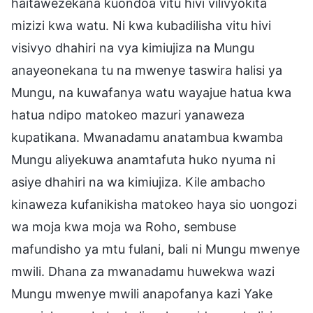
haitawezekana kuondoa vitu hivi vilivyokita
mizizi kwa watu. Ni kwa kubadilisha vitu hivi
visivyo dhahiri na vya kimiujiza na Mungu
anayeonekana tu na mwenye taswira halisi ya
Mungu, na kuwafanya watu wayajue hatua kwa
hatua ndipo matokeo mazuri yanaweza
kupatikana. Mwanadamu anatambua kwamba
Mungu aliyekuwa anamtafuta huko nyuma ni
asiye dhahiri na wa kimiujiza. Kile ambacho
kinaweza kufanikisha matokeo haya sio uongozi
wa moja kwa moja wa Roho, sembuse
mafundisho ya mtu fulani, bali ni Mungu mwenye
mwili. Dhana za mwanadamu huwekwa wazi
Mungu mwenye mwili anapofanya kazi Yake