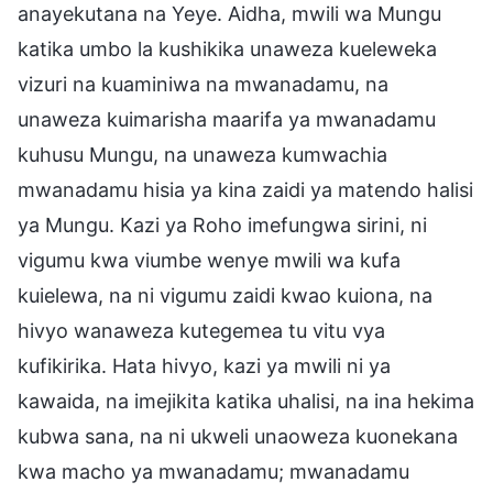
anayekutana na Yeye. Aidha, mwili wa Mungu
katika umbo la kushikika unaweza kueleweka
vizuri na kuaminiwa na mwanadamu, na
unaweza kuimarisha maarifa ya mwanadamu
kuhusu Mungu, na unaweza kumwachia
mwanadamu hisia ya kina zaidi ya matendo halisi
ya Mungu. Kazi ya Roho imefungwa sirini, ni
vigumu kwa viumbe wenye mwili wa kufa
kuielewa, na ni vigumu zaidi kwao kuiona, na
hivyo wanaweza kutegemea tu vitu vya
kufikirika. Hata hivyo, kazi ya mwili ni ya
kawaida, na imejikita katika uhalisi, na ina hekima
kubwa sana, na ni ukweli unaoweza kuonekana
kwa macho ya mwanadamu; mwanadamu