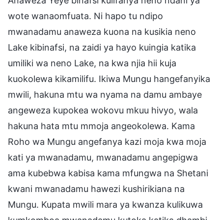
Anaweza Yeye binafsi kulifanya neno ndani ya
wote wanaomfuata. Ni hapo tu ndipo
mwanadamu anaweza kuona na kusikia neno
Lake kibinafsi, na zaidi ya hayo kuingia katika
umiliki wa neno Lake, na kwa njia hii kuja
kuokolewa kikamilifu. Ikiwa Mungu hangefanyika
mwili, hakuna mtu wa nyama na damu ambaye
angeweza kupokea wokovu mkuu hivyo, wala
hakuna hata mtu mmoja angeokolewa. Kama
Roho wa Mungu angefanya kazi moja kwa moja
kati ya mwanadamu, mwanadamu angepigwa
ama kubebwa kabisa kama mfungwa na Shetani
kwani mwanadamu hawezi kushirikiana na
Mungu. Kupata mwili mara ya kwanza kulikuwa