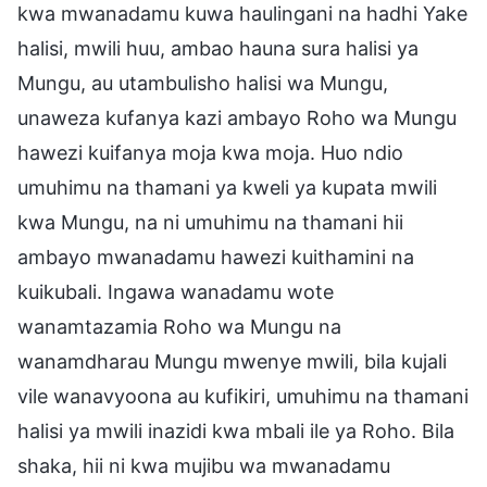
kwa mwanadamu kuwa haulingani na hadhi Yake
halisi, mwili huu, ambao hauna sura halisi ya
Mungu, au utambulisho halisi wa Mungu,
unaweza kufanya kazi ambayo Roho wa Mungu
hawezi kuifanya moja kwa moja. Huo ndio
umuhimu na thamani ya kweli ya kupata mwili
kwa Mungu, na ni umuhimu na thamani hii
ambayo mwanadamu hawezi kuithamini na
kuikubali. Ingawa wanadamu wote
wanamtazamia Roho wa Mungu na
wanamdharau Mungu mwenye mwili, bila kujali
vile wanavyoona au kufikiri, umuhimu na thamani
halisi ya mwili inazidi kwa mbali ile ya Roho. Bila
shaka, hii ni kwa mujibu wa mwanadamu