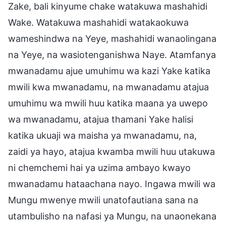
Zake, bali kinyume chake watakuwa mashahidi
Wake. Watakuwa mashahidi watakaokuwa
wameshindwa na Yeye, mashahidi wanaolingana
na Yeye, na wasiotenganishwa Naye. Atamfanya
mwanadamu ajue umuhimu wa kazi Yake katika
mwili kwa mwanadamu, na mwanadamu atajua
umuhimu wa mwili huu katika maana ya uwepo
wa mwanadamu, atajua thamani Yake halisi
katika ukuaji wa maisha ya mwanadamu, na,
zaidi ya hayo, atajua kwamba mwili huu utakuwa
ni chemchemi hai ya uzima ambayo kwayo
mwanadamu hataachana nayo. Ingawa mwili wa
Mungu mwenye mwili unatofautiana sana na
utambulisho na nafasi ya Mungu, na unaonekana