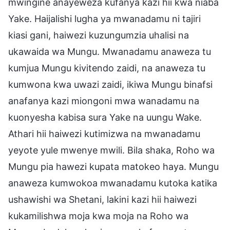
mwingine anayeweza kufanya kazi hii kwa niaba
Yake. Haijalishi lugha ya mwanadamu ni tajiri
kiasi gani, haiwezi kuzungumzia uhalisi na
ukawaida wa Mungu. Mwanadamu anaweza tu
kumjua Mungu kivitendo zaidi, na anaweza tu
kumwona kwa uwazi zaidi, ikiwa Mungu binafsi
anafanya kazi miongoni mwa wanadamu na
kuonyesha kabisa sura Yake na uungu Wake.
Athari hii haiwezi kutimizwa na mwanadamu
yeyote yule mwenye mwili. Bila shaka, Roho wa
Mungu pia hawezi kupata matokeo haya. Mungu
anaweza kumwokoa mwanadamu kutoka katika
ushawishi wa Shetani, lakini kazi hii haiwezi
kukamilishwa moja kwa moja na Roho wa