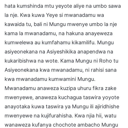
hata kumshinda mtu yeyote aliye na umbo sawa
la nje. Kwa kuwa Yeye si mwanadamu wa
kawaida tu, bali ni Mungu mwenye umbo la nje
kama la mwanadamu, na hakuna anayeweza
kumwelewa au kumfahamu kikamilifu. Mungu
asiyeonekana na Asiyeshikika anapendwa na
kukaribishwa na wote. Kama Mungu ni Roho tu
Asiyeonekana kwa mwanadamu, ni rahisi sana
kwa mwanadamu kumwamini Mungu.
Mwanadamu anaweza kuzipa uhuru fikra zake
mwenyewe, anaweza kuchagua taswira yoyote
anayotaka kuwa taswira ya Mungu ili ajiridhishe
mwenyewe na kujifurahisha. Kwa njia hii, watu
wanaweza kufanya chochote ambacho Mungu