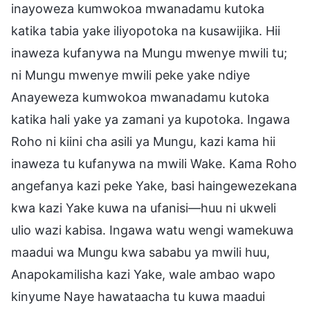
inayoweza kumwokoa mwanadamu kutoka
katika tabia yake iliyopotoka na kusawijika. Hii
inaweza kufanywa na Mungu mwenye mwili tu;
ni Mungu mwenye mwili peke yake ndiye
Anayeweza kumwokoa mwanadamu kutoka
katika hali yake ya zamani ya kupotoka. Ingawa
Roho ni kiini cha asili ya Mungu, kazi kama hii
inaweza tu kufanywa na mwili Wake. Kama Roho
angefanya kazi peke Yake, basi haingewezekana
kwa kazi Yake kuwa na ufanisi—huu ni ukweli
ulio wazi kabisa. Ingawa watu wengi wamekuwa
maadui wa Mungu kwa sababu ya mwili huu,
Anapokamilisha kazi Yake, wale ambao wapo
kinyume Naye hawataacha tu kuwa maadui