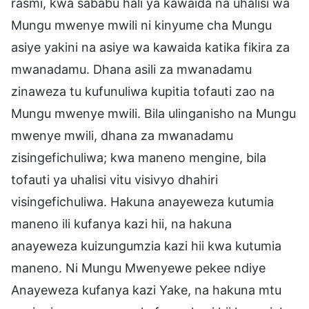
rasmi, kwa sababu hali ya kawaida na uhalisi wa
Mungu mwenye mwili ni kinyume cha Mungu
asiye yakini na asiye wa kawaida katika fikira za
mwanadamu. Dhana asili za mwanadamu
zinaweza tu kufunuliwa kupitia tofauti zao na
Mungu mwenye mwili. Bila ulinganisho na Mungu
mwenye mwili, dhana za mwanadamu
zisingefichuliwa; kwa maneno mengine, bila
tofauti ya uhalisi vitu visivyo dhahiri
visingefichuliwa. Hakuna anayeweza kutumia
maneno ili kufanya kazi hii, na hakuna
anayeweza kuizungumzia kazi hii kwa kutumia
maneno. Ni Mungu Mwenyewe pekee ndiye
Anayeweza kufanya kazi Yake, na hakuna mtu