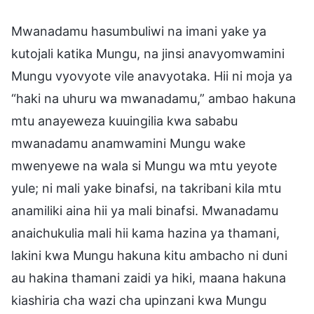
Mwanadamu hasumbuliwi na imani yake ya
kutojali katika Mungu, na jinsi anavyomwamini
Mungu vyovyote vile anavyotaka. Hii ni moja ya
“haki na uhuru wa mwanadamu,” ambao hakuna
mtu anayeweza kuuingilia kwa sababu
mwanadamu anamwamini Mungu wake
mwenyewe na wala si Mungu wa mtu yeyote
yule; ni mali yake binafsi, na takribani kila mtu
anamiliki aina hii ya mali binafsi. Mwanadamu
anaichukulia mali hii kama hazina ya thamani,
lakini kwa Mungu hakuna kitu ambacho ni duni
au hakina thamani zaidi ya hiki, maana hakuna
kiashiria cha wazi cha upinzani kwa Mungu