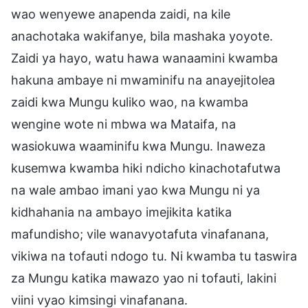
wao wenyewe anapenda zaidi, na kile
anachotaka wakifanye, bila mashaka yoyote.
Zaidi ya hayo, watu hawa wanaamini kwamba
hakuna ambaye ni mwaminifu na anayejitolea
zaidi kwa Mungu kuliko wao, na kwamba
wengine wote ni mbwa wa Mataifa, na
wasiokuwa waaminifu kwa Mungu. Inaweza
kusemwa kwamba hiki ndicho kinachotafutwa
na wale ambao imani yao kwa Mungu ni ya
kidhahania na ambayo imejikita katika
mafundisho; vile wanavyotafuta vinafanana,
vikiwa na tofauti ndogo tu. Ni kwamba tu taswira
za Mungu katika mawazo yao ni tofauti, lakini
viini vyao kimsingi vinafanana.