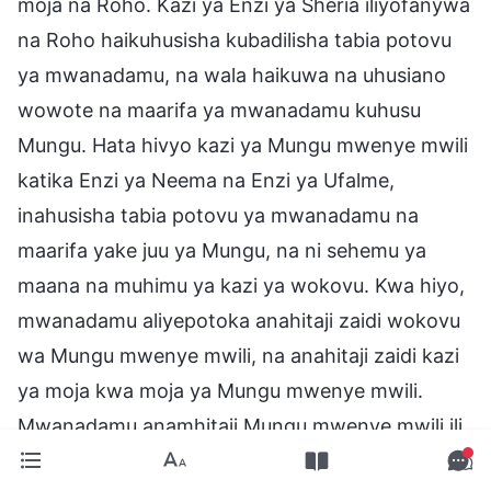
moja na Roho. Kazi ya Enzi ya Sheria iliyofanywa
na Roho haikuhusisha kubadilisha tabia potovu
ya mwanadamu, na wala haikuwa na uhusiano
wowote na maarifa ya mwanadamu kuhusu
Mungu. Hata hivyo kazi ya Mungu mwenye mwili
katika Enzi ya Neema na Enzi ya Ufalme,
inahusisha tabia potovu ya mwanadamu na
maarifa yake juu ya Mungu, na ni sehemu ya
maana na muhimu ya kazi ya wokovu. Kwa hiyo,
mwanadamu aliyepotoka anahitaji zaidi wokovu
wa Mungu mwenye mwili, na anahitaji zaidi kazi
ya moja kwa moja ya Mungu mwenye mwili.
Mwanadamu anamhitaji Mungu mwenye mwili ili
kumchunga, kumsaidia, kumnywesha maji,