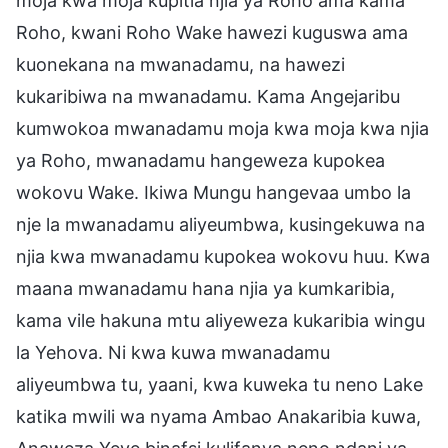
moja kwa moja kupitia njia ya Roho ama kama
Roho, kwani Roho Wake hawezi kuguswa ama
kuonekana na mwanadamu, na hawezi
kukaribiwa na mwanadamu. Kama Angejaribu
kumwokoa mwanadamu moja kwa moja kwa njia
ya Roho, mwanadamu hangeweza kupokea
wokovu Wake. Ikiwa Mungu hangevaa umbo la
nje la mwanadamu aliyeumbwa, kusingekuwa na
njia kwa mwanadamu kupokea wokovu huu. Kwa
maana mwanadamu hana njia ya kumkaribia,
kama vile hakuna mtu aliyeweza kukaribia wingu
la Yehova. Ni kwa kuwa mwanadamu
aliyeumbwa tu, yaani, kwa kuweka tu neno Lake
katika mwili wa nyama Ambao Anakaribia kuwa,