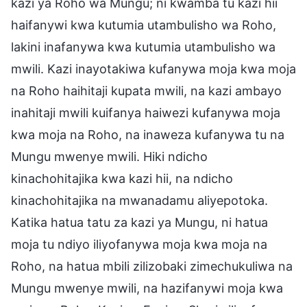
kazi ya Roho wa Mungu; ni kwamba tu kazi hii
haifanywi kwa kutumia utambulisho wa Roho,
lakini inafanywa kwa kutumia utambulisho wa
mwili. Kazi inayotakiwa kufanywa moja kwa moja
na Roho haihitaji kupata mwili, na kazi ambayo
inahitaji mwili kuifanya haiwezi kufanywa moja
kwa moja na Roho, na inaweza kufanywa tu na
Mungu mwenye mwili. Hiki ndicho
kinachohitajika kwa kazi hii, na ndicho
kinachohitajika na mwanadamu aliyepotoka.
Katika hatua tatu za kazi ya Mungu, ni hatua
moja tu ndiyo iliyofanywa moja kwa moja na
Roho, na hatua mbili zilizobaki zimechukuliwa na
Mungu mwenye mwili, na hazifanywi moja kwa