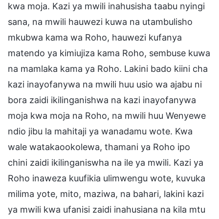
kwa moja. Kazi ya mwili inahusisha taabu nyingi
sana, na mwili hauwezi kuwa na utambulisho
mkubwa kama wa Roho, hauwezi kufanya
matendo ya kimiujiza kama Roho, sembuse kuwa
na mamlaka kama ya Roho. Lakini bado kiini cha
kazi inayofanywa na mwili huu usio wa ajabu ni
bora zaidi ikilinganishwa na kazi inayofanywa
moja kwa moja na Roho, na mwili huu Wenyewe
ndio jibu la mahitaji ya wanadamu wote. Kwa
wale watakaookolewa, thamani ya Roho ipo
chini zaidi ikilinganiswha na ile ya mwili. Kazi ya
Roho inaweza kuufikia ulimwengu wote, kuvuka
milima yote, mito, maziwa, na bahari, lakini kazi
ya mwili kwa ufanisi zaidi inahusiana na kila mtu