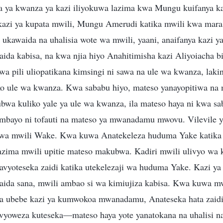
ua ya kwanza ya kazi iliyokuwa lazima kwa Mungu kuifanya k
a kazi ya kupata mwili, Mungu Amerudi katika mwili kwa mara 
 ukawaida na uhalisia wote wa mwili, yaani, anaifanya kazi y
ida kabisa, na kwa njia hiyo Anahitimisha kazi Aliyoiacha bi
wa pili uliopatikana kimsingi ni sawa na ule wa kwanza, lakini
ko ule wa kwanza. Kwa sababu hiyo, mateso yanayopitiwa na m
ubwa kuliko yale ya ule wa kwanza, ila mateso haya ni kwa s
ambayo ni tofauti na mateso ya mwanadamu mwovu. Vilevile 
i wa mwili Wake. Kwa kuwa Anatekeleza huduma Yake katika
 lazima mwili upitie mateso makubwa. Kadiri mwili ulivyo wa
navyoteseka zaidi katika utekelezaji wa huduma Yake. Kazi 
aida sana, mwili ambao si wa kimiujiza kabisa. Kwa kuwa m
ma ubebe kazi ya kumwokoa mwanadamu, Anateseka hata zaid
vyoweza kuteseka—mateso haya yote yanatokana na uhalisi n