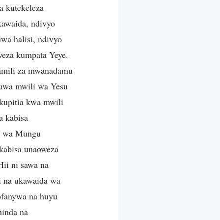
a kutekeleza
kawaida, ndivyo
wa halisi, ndivyo
oweza kumpata Yeye.
 kamili za mwanadamu
kuwa mwili wa Yesu
kupitia kwa mwili
 kabisa
li wa Mungu
 kabisa unaoweza
ii ni sawa na
i na ukawaida wa
ofanywa na huyu
inda na