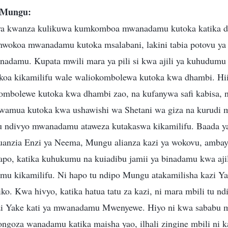
 Mungu:
ya kwanza kulikuwa kumkomboa mwanadamu kutoka katika dh
mwokoa mwanadamu kutoka msalabani, lakini tabia potovu ya 
anadamu. Kupata mwili mara ya pili si kwa ajili ya kuhudumu
koa kikamilifu wale waliokombolewa kutoka kwa dhambi. Hii 
bolewe kutoka kwa dhambi zao, na kufanywa safi kabisa, n
ikwamua kutoka kwa ushawishi wa Shetani wa giza na kurudi mb
 ndivyo mwanadamu ataweza kutakaswa kikamilifu. Baada ya
uanzia Enzi ya Neema, Mungu alianza kazi ya wokovu, ambay
po, katika kuhukumu na kuiadibu jamii ya binadamu kwa ajil
u kikamilifu. Ni hapo tu ndipo Mungu atakamilisha kazi Y
iko. Kwa hivyo, katika hatua tatu za kazi, ni mara mbili tu
azi Yake kati ya mwanadamu Mwenyewe. Hiyo ni kwa sababu mo
ongoza wanadamu katika maisha yao, ilhali zingine mbili ni 