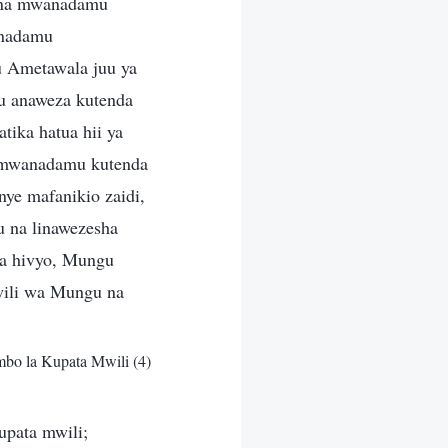
 na mwanadamu
anadamu
 Ametawala juu ya
u anaweza kutenda
ika hatua hii ya
 mwanadamu kutenda
enye mafanikio zaidi,
 na linawezesha
wa hivyo, Mungu
wili wa Mungu na
bo la Kupata Mwili (4)
upata mwili;