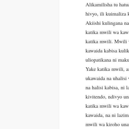
Alikamilisha tu hat
hivyo, ili kuimaliz
Akiishi kulingana na
katika mwili wa kawa
katika mwili. Mwili 
kawaida kabisa kuli
uliopatikana ni mak
Yake katika mwili, 
ukawaida na uhalis
na halisi kabisa, ni
kivitendo, ndivyo u
katika mwili wa kaw
kawaida, na ni lazi
mwili wa kiroho una