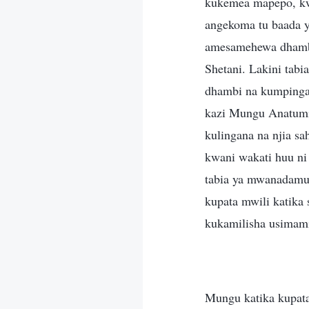
kukemea mapepo, k
angekoma tu baada 
amesamehewa dhambi
Shetani. Lakini ta
dhambi na kumpinga
kazi Mungu Anatum
kulingana na njia sah
kwani wakati huu n
tabia ya mwanadamu 
kupata mwili katik
kukamilisha usima
Mungu katika kupat