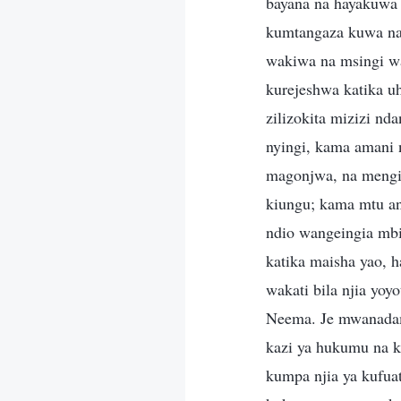
bayana na hayakuwa
kumtangaza kuwa n
wakiwa na msingi w
kurejeshwa katika u
zilizokita mizizi n
nyingi, kama amani 
magonjwa, na mengi
kiungu; kama mtu an
ndio wangeingia mbi
katika maisha yao, 
wakati bila njia yoy
Neema. Je mwanadam
kazi ya hukumu na k
kumpa njia ya kufua