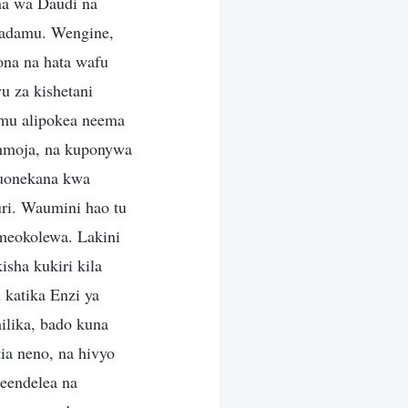
na wa Daudi na
adamu. Wengine,
na na hata wafu
u za kishetani
amu alipokea neema
 mmoja, na kuponywa
uonekana kwa
ri. Waumini hao tu
meokolewa. Lakini
sha kukiri kila
 katika Enzi ya
lika, bado kuna
ia neno, na hivyo
eendelea na