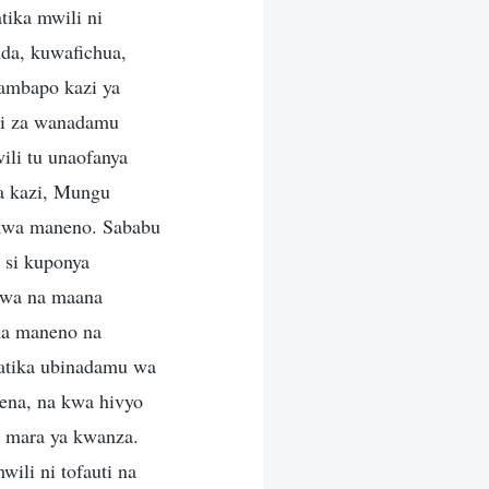
ika mwili ni
nda, kuwafichua,
 ambapo kazi ya
mbi za wanadamu
ili tu unaofanya
ya kazi, Mungu
a kwa maneno. Sababu
 si kuponya
iwa na maana
na maneno na
atika ubinadamu wa
nena, na kwa hivyo
a mara ya kwanza.
li ni tofauti na