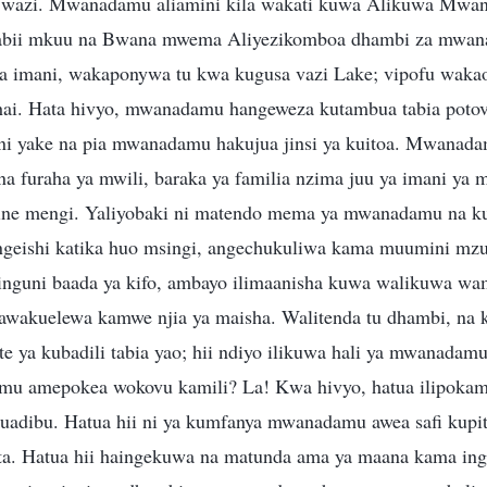
 wazi. Mwanadamu aliamini kila wakati kuwa Alikuwa Mwa
abii mkuu na Bwana mwema Aliyezikomboa dhambi za mwan
a imani, wakaponywa tu kwa kugusa vazi Lake; vipofu wakao
hai. Hata hivyo, mwanadamu hangeweza kutambua tabia potov
dani yake na pia mwanadamu hakujua jinsi ya kuitoa. Mwanad
na furaha ya mwili, baraka ya familia nzima juu ya imani ya
ne mengi. Yaliyobaki ni matendo mema ya mwanadamu na k
geishi katika huo msingi, angechukuliwa kama muumini mzu
nguni baada ya kifo, ambayo ilimaanisha kuwa walikuwa wa
hawakuelewa kamwe njia ya maisha. Walitenda tu dhambi, na ki
ote ya kubadili tabia yao; hii ndiyo ilikuwa hali ya mwanadamu
u amepokea wokovu kamili? La! Kwa hivyo, hatua ilipokami
uadibu. Hatua hii ni ya kumfanya mwanadamu awea safi kupit
ta. Hatua hii haingekuwa na matunda ama ya maana kama ing