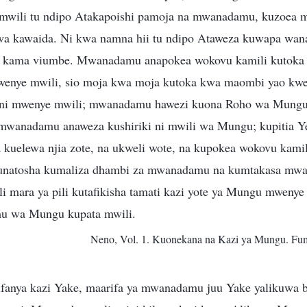
ili tu ndipo Atakapoishi pamoja na mwanadamu, kuzoea ma
 wa kawaida. Ni kwa namna hii tu ndipo Ataweza kuwapa wan
ji kama viumbe. Mwanadamu anapokea wokovu kamili kutok
enye mwili, sio moja kwa moja kutoka kwa maombi yao kw
i mwenye mwili; mwanadamu hawezi kuona Roho wa Mungu 
 mwanadamu anaweza kushiriki ni mwili wa Mungu; kupitia Ye
uelewa njia zote, na ukweli wote, na kupokea wokovu kami
 kunatosha kumaliza dhambi za mwanadamu na kumtakasa mw
i mara ya pili kutafikisha tamati kazi yote ya Mungu mwenye
u wa Mungu kupata mwili.
Neno, Vol. 1. Kuonekana na Kazi ya Mungu. Fum
fanya kazi Yake, maarifa ya mwanadamu juu Yake yalikuwa 