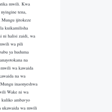
atika mwili. Kwa
nyingine tena,
a Mungu ijitokeze
la kuikamilisha
 ni halisi zaidi, wa
wili wa pili
ababu ya huduma
yanayotokana na
 mwili wa kawaida
 kawaida na wa
ya Mungu inaonyeshwa
wili Wake ni wa
i kuliko ambavyo
a ukawaida wa mwili