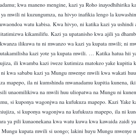
damu; kwa maneno mengine, kazi ya Roho inayodhihirika kat
ya mwili ni kuzungumza, na hivyo inafikia lengo la kuwashi
uwaondoa watu kabisa. Kwa hivyo, ni katika kazi ya ushindi
itatimizwa kikamilifu. Kazi ya upatanisho kwa ajili ya dha
 kwanza ilikuwa tu ni mwanzo wa kazi ya kupata mwili; ni mw
 utakamilisha kazi yote ya kupata mwili. … Katika hatua hii 
iujiza, ili kwamba kazi iweze kutimiza matokeo yake kupiti
a, ni kwa sababu kazi ya Mungu mwenye mwili kwa wakati huu
za mapepo, ila ni kumshinda mwanadamu kupitia kunena, ik
ili unaomilikiwa na mwili huu uliopatwa na Mungu ni kune
u, si kuponya wagonjwa na kufukuza mapepo. Kazi Yake k
miujiza, si kuponya wagonjwa na kufukuza mapepo, ila ni ku
ra ya pili kunaonekana kwa watu kuwa kwa kawaida zaidi y
Mungu kupata mwili si uongo; lakini huyu Mungu mwenye mwi