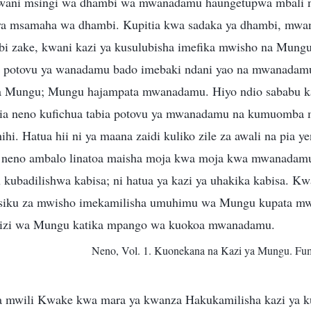
wani msingi wa dhambi wa mwanadamu haungetupwa mbali
ya msamaha wa dhambi. Kupitia kwa sadaka ya dhambi, mw
 zake, kwani kazi ya kusulubisha imefika mwisho na Mungu
bia potovu ya wanadamu bado imebaki ndani yao na mwanadam
 Mungu; Mungu hajampata mwanadamu. Hiyo ndio sababu kat
ia neno kufichua tabia potovu ya mwanadamu na kumuomba
ihi. Hatua hii ni ya maana zaidi kuliko zile za awali na pia y
i neno ambalo linatoa maisha moja kwa moja kwa mwanadamu
kubadilishwa kabisa; ni hatua ya kazi ya uhakika kabisa. K
a siku za mwisho imekamilisha umuhimu wa Mungu kupata m
mizi wa Mungu katika mpango wa kuokoa mwanadamu.
Neno, Vol. 1. Kuonekana na Kazi ya Mungu. Fum
a mwili Kwake kwa mara ya kwanza Hakukamilisha kazi ya k