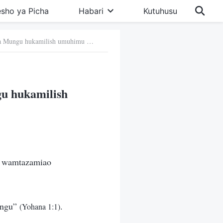
sho ya Picha
Habari
Kutuhusu
6. Kwa nini husemwa kuwa kupata mwili kwili kwa Mungu hukamilish umuhimu wa kupata mwili?
gu hukamilish
e wamtazamiao
ungu”
.
(Yohana 1:1)