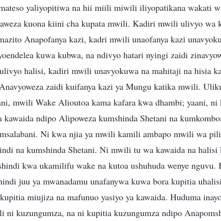
teso yaliyopitiwa na hii miili miwili iliyopatikana wakati w
weza kuona kiini cha kupata mwili. Kadiri mwili ulivyo wa 
azito Anapofanya kazi, kadri mwili unaofanya kazi unavyoku
yoendelea kuwa kubwa, na ndivyo hatari nyingi zaidi zinavy
 ulivyo halisi, kadiri mwili unavyokuwa na mahitaji na hisia
Anavyoweza zaidi kuifanya kazi ya Mungu katika mwili. Uli
ni, mwili Wake Alioutoa kama kafara kwa dhambi; yaani, ni 
 kawaida ndipo Alipoweza kumshinda Shetani na kumkomboa
salabani. Ni kwa njia ya mwili kamili ambapo mwili wa pi
hindi na kumshinda Shetani. Ni mwili tu wa kawaida na halisi
ushindi kwa ukamilifu wake na kutoa ushuhuda wenye nguvu. H
indi juu ya mwanadamu unafanywa kuwa bora kupitia uhalis
kupitia miujiza na mafunuo yasiyo ya kawaida. Huduma inay
 ni kuzungumza, na ni kupitia kuzungumza ndipo Anapomsh