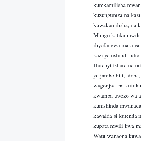
kumkamilisha mwana
kuzungumza na kazi 
kuwakamilisha, na k
Mungu katika mwili 
iliyofanywa mara ya
kazi ya ushindi ndio
Hafanyi ishara na m
ya jambo hili, aidh
wagonjwa na kufuku
kwamba uwezo wa as
kumshinda mwanadam
kawaida si kutenda 
kupata mwili kwa ma
Watu wanaona kuwa 