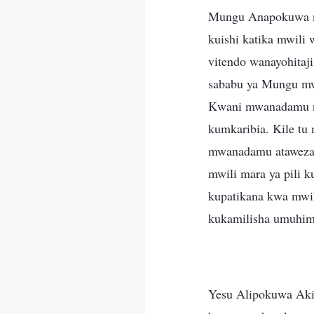
Mungu Anapokuwa mw
kuishi katika mwili
vitendo wanayohita
sababu ya Mungu mw
Kwani mwanadamu n
kumkaribia. Kile tu
mwanadamu ataweza k
mwili mara ya pili
kupatikana kwa mwil
kukamilisha umuhim
Yesu Alipokuwa Aki