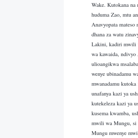
Wake. Kutokana na ma
huduma Zao, mtu ana
Anavyopata mateso m
dhana za watu zinav
Lakini, kadiri mwili
wa kawaida, ndivyo 
ulioangikwa msalaba
wenye ubinadamu wa
mwanadamu kutoka m
unafanya kazi ya us
kutekeleza kazi ya 
kusema kwamba, ush
mwili wa Mungu, si 
Mungu mwenye mwili