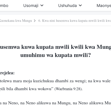
imbo
Usomaji
Ushuhuda
Maonye
Kuonekana kwa Mungu
husemwa kuwa kupata mwili kwili kwa Mun
umuhimu wa kupata mwili?
rejelea:
litolewa mara moja kuzichukua dhambi za wengi; na kwa wal
pili bila dhambi kwa wokovu”
.
(Waebrania 9:28)
a na Neno, na Neno alikuwa na Mungu, na Neno alikuwa M