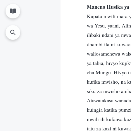
Maneno Husika ya
Kupata mwili mara 
wa Yesu, yaani, Ali
ilibaki ndani ya mw
dhambi ila ni kuwao
waliosamehewa wakom
ya tabia, hivyo kuj
cha Mungu. Hivyo tu
kufika mwisho, na k
siku za mwisho amba
Atawatakasa wanadam
kuingia katika pumz
mwili ili kufanya k
tatu za kazi ni kuwa