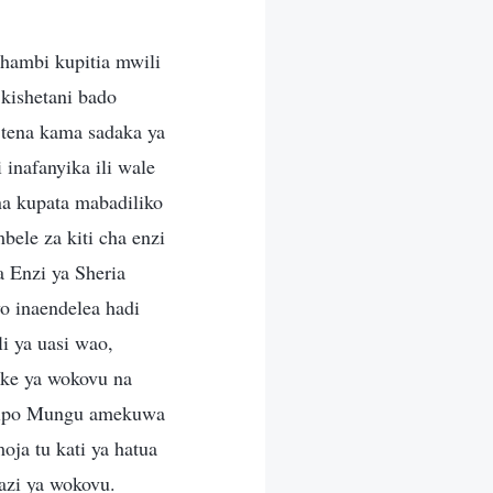
ambi kupitia mwili
kishetani bado
 tena kama sadaka ya
inafanyika ili wale
a kupata mabadiliko
ele za kiti cha enzi
 Enzi ya Sheria
o inaendelea hadi
i ya uasi wao,
ake ya wokovu na
 ndipo Mungu amekuwa
ja tu kati ya hatua
kazi ya wokovu.