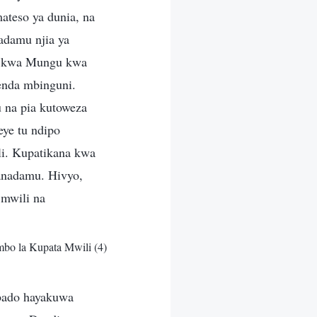
teso ya dunia, na
adamu njia ya
a kwa Mungu kwa
enda mbinguni.
na pia kutoweza
ye tu ndipo
li. Kupatikana kwa
anadamu. Hivyo,
 mwili na
bo la Kupata Mwili (4)
bado hayakuwa