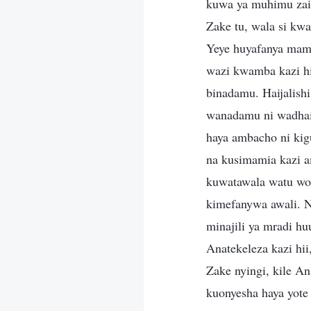
kuwa ya muhimu zaid
Zake tu, wala si kw
Yeye huyafanya mam
wazi kwamba kazi h
binadamu. Haijalishi 
wanadamu ni wadhaif
haya ambacho ni ki
na kusimamia kazi a
kuwatawala watu wo
kimefanywa awali. 
minajili ya mradi
Anatekeleza kazi hi
Zake nyingi, kile An
kuonyesha haya yot