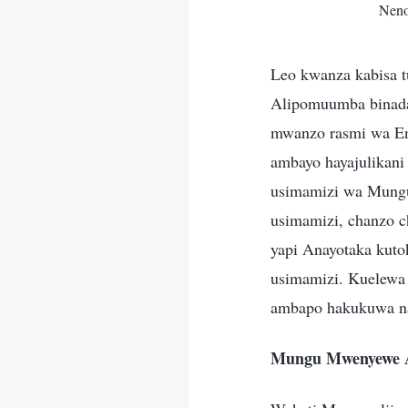
Neno
Leo kwanza kabisa t
Alipomuumba binadam
mwanzo rasmi wa En
ambayo hayajulikan
usimamizi wa Mungu
usimamizi, chanzo 
yapi Anayotaka kuto
usimamizi. Kuelewa 
ambapo hakukuwa n
Mungu Mwenyewe 