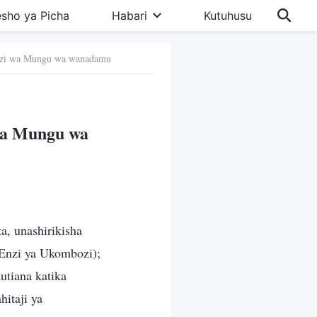
sho ya Picha
Habari
Kutuhusu
amizi wa Mungu wa wanadamu
 wa Mungu wa
, unashirikisha
 Enzi ya Ukombozi);
utiana katika
hitaji ya