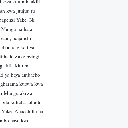
i kwa kutumia akili
usan kwa juujuu tu—
apenzi Yake. Ni
 Mungu na hata
gani, haijalishi
chochote kati ya
tihada Zake nyingi
a kila kitu na
ti ya haya ambacho
a gharama kubwa kwa
ti Mungu akiwa
bila kuficha juhudi
a Yake. Anaachilia na
ambo haya kwa