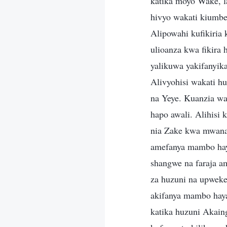
katika moyo Wake, l
hivyo wakati kiumbe
Alipowahi kufikiria
ulioanza kwa fikira
yalikuwa yakifanyika
Alivyohisi wakati h
na Yeye. Kuanzia wa
hapo awali. Alihisi
nia Zake kwa mwana
amefanya mambo hay
shangwe na faraja a
za huzuni na upweke
akifanya mambo haya
katika huzuni Akain