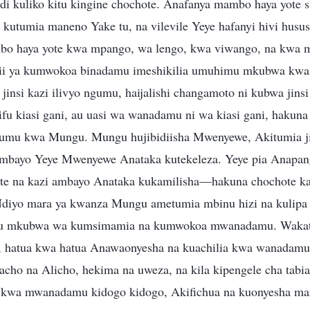
i kuliko kitu kingine chochote. Anafanya mambo haya yote s
a kutumia maneno Yake tu, na vilevile Yeye hafanyi hivi hus
bo haya yote kwa mpango, wa lengo, kwa viwango, na kwa m
ii ya kumwokoa binadamu imeshikilia umuhimu mkubwa kwa
jinsi kazi ilivyo ngumu, haijalishi changamoto ni kubwa jinsi 
u kiasi gani, au uasi wa wanadamu ni wa kiasi gani, hakuna 
gumu kwa Mungu. Mungu hujibidiisha Mwenyewe, Akitumia ji
mbayo Yeye Mwenyewe Anataka kutekeleza. Yeye pia Anapang
te na kazi ambayo Anataka kukamilisha—hakuna chochote ka
Ndiyo mara ya kwanza Mungu ametumia mbinu hizi na kulip
 huu mkubwa wa kumsimamia na kumwokoa mwanadamu. Waka
i, hatua kwa hatua Anawaonyesha na kuachilia kwa wanadamu 
acho na Alicho, hekima na uweza, na kila kipengele cha tabi
e kwa mwanadamu kidogo kidogo, Akifichua na kuonyesha m