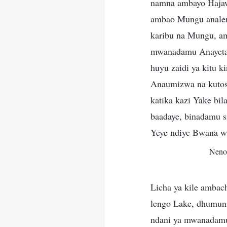
namna ambayo Hajaw
ambao Mungu analen
karibu na Mungu, am
mwanadamu Anayeta
huyu zaidi ya kitu 
Anaumizwa na kutosi
katika kazi Yake bi
baadaye, binadamu 
Yeye ndiye Bwana w
Neno
Licha ya kile ambac
lengo Lake, dhumuni
ndani ya mwanadamu