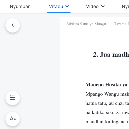
Nyumbani
Vitabu
Video
Ny
Sikiliza Sauti ya Mungu Tazama 
 Hiki
2. Jua madh
Maneno Husika ya
Mpango Wangu mzima
hatua tatu, au enzi
na katika siku za mw
maudhui kulingana na