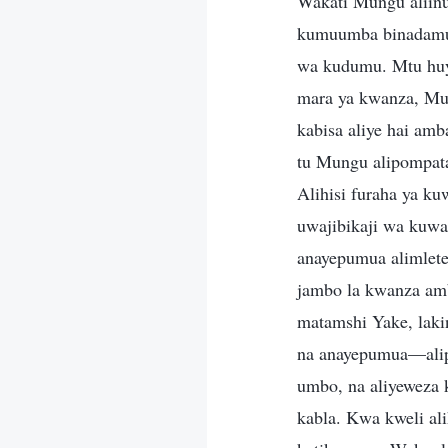
Wakati Mungu aliinu
kumuumba binadamu 
wa kudumu. Mtu huy
mara ya kwanza, M
kabisa aliye hai am
tu Mungu alipompata
Alihisi furaha ya k
uwajibikaji wa kuwa
anayepumua alimlete
jambo la kwanza amb
matamshi Yake, laki
na anayepumua—alip
umbo, na aliyeweza
kabla. Kwa kweli al