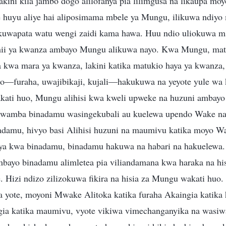
akini kila jambo dogo alilofanya pia lilimgusa na likaupa m
 huyu aliye hai aliposimama mbele ya Mungu, ilikuwa ndiyo
 kuwapata watu wengi zaidi kama hawa. Huu ndio uliokuwa 
 hii ya kwanza ambayo Mungu alikuwa nayo. Kwa Mungu, mat
 kwa mara ya kwanza, lakini katika matukio haya ya kwanza, h
uo—furaha, uwajibikaji, kujali—hakukuwa na yeyote yule wa k
kati huo, Mungu alihisi kwa kweli upweke na huzuni ambay
 kwamba binadamu wasingekubali au kuelewa upendo Wake na
damu, hivyo basi Alihisi huzuni na maumivu katika moyo W
a kwa binadamu, binadamu hakuwa na habari na hakuelewa. 
mbayo binadamu alimletea pia viliandamana kwa haraka na hi
. Hizi ndizo zilizokuwa fikira na hisia za Mungu wakati hu
 yote, moyoni Mwake Alitoka katika furaha Akaingia katika 
gia katika maumivu, vyote vikiwa vimechanganyika na wasiwa