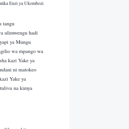
atika Enzi ya Ukombozi
u tangu
wa ulimwengu hadi
 yapi ya Mungu
ngilio wa mpango wa
ha kazi Yake ya
ndani ni matokeo
kazi Yake ya
tulivu na kimya