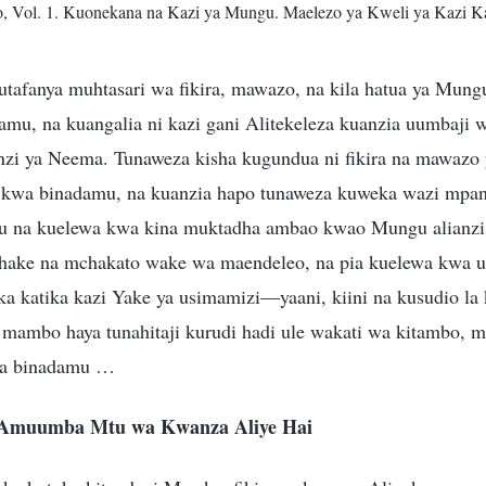
, Vol. 1. Kuonekana na Kazi ya Mungu. Maelezo ya Kweli ya Kazi K
utafanya muhtasari wa fikira, mawazo, na kila hatua ya Mung
u, na kuangalia ni kazi gani Alitekeleza kuanzia uumbaji 
zi ya Neema. Tunaweza kisha kugundua ni fikira na mawazo
i kwa binadamu, na kuanzia hapo tunaweza kuweka wazi mpa
 na kuelewa kwa kina muktadha ambao kwao Mungu alianzis
chake na mchakato wake wa maendeleo, na pia kuelewa kwa u
ka katika kazi Yake ya usimamizi—yaani, kiini na kusudio la 
mambo haya tunahitaji kurudi hadi ule wakati wa kitambo, m
a binadamu …
Amuumba Mtu wa Kwanza Aliye Hai