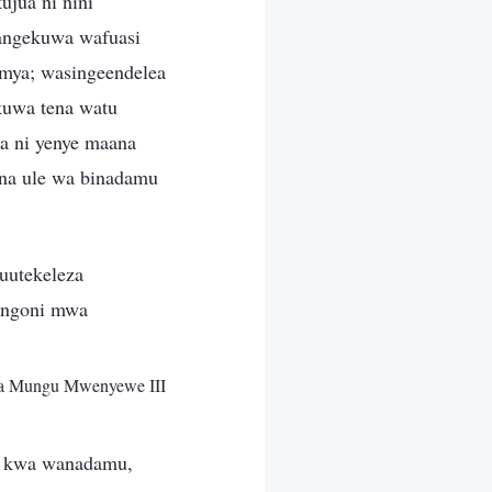
ujua ni nini
angekuwa wafuasi
imya; wasingeendelea
kuwa tena watu
a ni yenye maana
 na ule wa binadamu
uutekeleza
ongoni mwa
na Mungu Mwenyewe III
e kwa wanadamu,