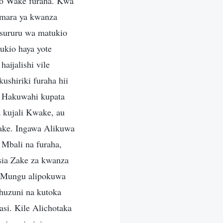
oyo Wake furaha. Kwa
 mara ya kwanza
msururu wa matukio
ukio haya yote
aijalishi vile
ushiriki furaha hii
o Hakuwahi kupata
 kujali Kwake, au
ake. Ingawa Alikuwa
Mbali na furaha,
sia Zake za kwanza
o. Mungu alipokuwa
huzuni na kutoka
si. Kile Alichotaka