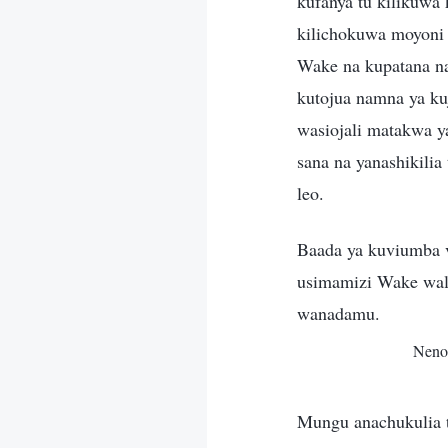
kufanya tu kilikuwa
kilichokuwa moyoni
Wake na kupatana na
kutojua namna ya ku
wasiojali matakwa 
sana na yanashikili
leo.
Baada ya kuviumba v
usimamizi Wake wal
wanadamu.
Neno
Mungu anachukulia 