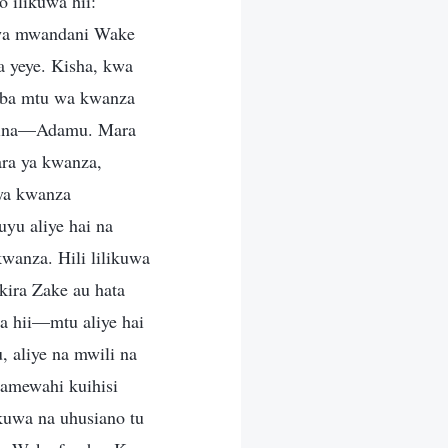
 ilikuwa hii:
uwa mwandani Wake
 yeye. Kisha, kwa
mba mtu wa kwanza
i jina—Adamu. Mara
ara ya kwanza,
 ya kwanza
yu aliye hai na
wanza. Hili lilikuwa
ira Zake au hata
a hii—mtu aliye hai
aliye na mwili na
amewahi kuihisi
kuwa na uhusiano tu