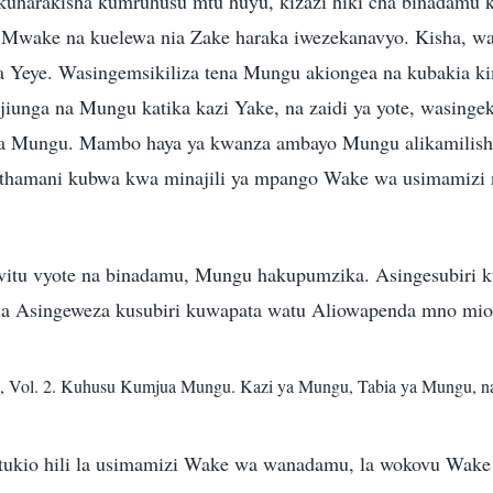
 kuharakisha kumruhusu mtu huyu, kizazi hiki cha binadamu k
 Mwake na kuelewa nia Zake haraka iwezekanavyo. Kisha, w
 Yeye. Wasingemsikiliza tena Mungu akiongea na kubakia k
jiunga na Mungu katika kazi Yake, na zaidi ya yote, wasinge
ya Mungu. Mambo haya ya kwanza ambayo Mungu alikamilish
a thamani kubwa kwa minajili ya mpango Wake wa usimamizi
itu vyote na binadamu, Mungu hakupumzika. Asingesubiri k
a Asingeweza kusubiri kuwapata watu Aliowapenda mno mi
, Vol. 2. Kuhusu Kumjua Mungu. Kazi ya Mungu, Tabia ya Mungu, 
tukio hili la usimamizi Wake wa wanadamu, la wokovu Wak