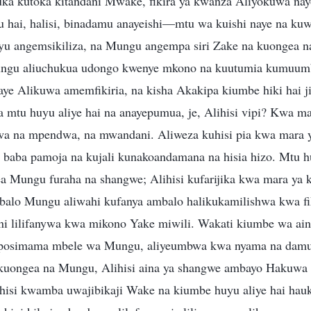
ka kutoka kitandani Mwake, fikira ya kwanza Aliyokuwa nayo
hai, halisi, binadamu anayeishi—mtu wa kuishi naye na k
u angemsikiliza, na Mungu angempa siri Zake na kuongea na
ungu aliuchukua udongo kwenye mkono na kuutumia kumuu
baye Alikuwa amemfikiria, na kisha Akakipa kiumbe hiki ha
 mtu huyu aliye hai na anayepumua, je, Alihisi vipi? Kwa m
uwa na mpendwa, na mwandani. Aliweza kuhisi pia kwa mara
 baba pamoja na kujali kunakoandamana na hisia hizo. Mtu hu
a Mungu furaha na shangwe; Alihisi kufarijika kwa mara ya k
alo Mungu aliwahi kufanya ambalo halikukamilishwa kwa fik
ni lilifanywa kwa mikono Yake miwili. Wakati kiumbe wa ain
osimama mbele wa Mungu, aliyeumbwa kwa nyama na damu, 
 kuongea na Mungu, Alihisi aina ya shangwe ambayo Hakuwa 
ihisi kwamba uwajibikaji Wake na kiumbe huyu aliye hai hau