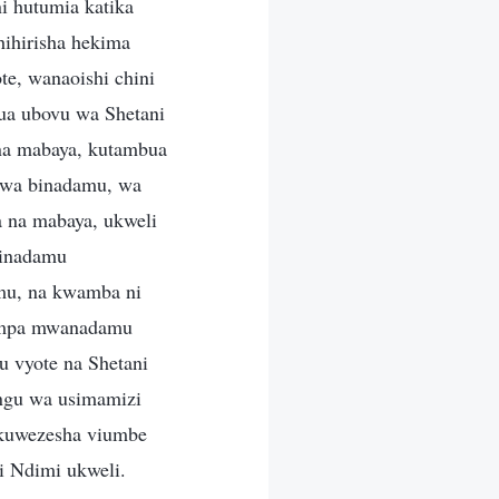
i hutumia katika
hihirisha hekima
e, wanaoishi chini
hua ubovu wa Shetani
 na mabaya, kutambua
 wa binadamu, wa
a na mabaya, ukweli
 binadamu
mu, na kwamba ni
umpa mwanadamu
u vyote na Shetani
ngu wa usimamizi
: kuwezesha viumbe
 Ndimi ukweli.