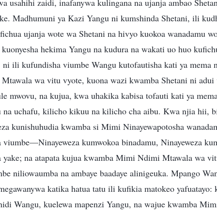
sahihi zaidi, inafanywa kulingana na ujanja ambao Shetan
ake. Madhumuni ya Kazi Yangu ni kumshinda Shetani, ili kud
fichua ujanja wote wa Shetani na hivyo kuokoa wanadamu wot
ili kuonyesha hekima Yangu na kudura na wakati uo huo kufic
, ni ili kufundisha viumbe Wangu kutofautisha kati ya mema
Mtawala wa vitu vyote, kuona wazi kwamba Shetani ni adui
yule mwovu, na kujua, kwa uhakika kabisa tofauti kati ya mem
 na uchafu, kilicho kikuu na kilicho cha aibu. Kwa njia hii,
za kunishuhudia kwamba si Mimi Ninayewapotosha wanada
 viumbe—Ninayeweza kumwokoa binadamu, Ninayeweza k
aha yake; na atapata kujua kwamba Mimi Ndimi Mtawala wa vit
mbe niliowaumba na ambaye baadaye alinigeuka. Mpango Wa
umegawanywa katika hatua tatu ili kufikia matokeo yafuatayo
di Wangu, kuelewa mapenzi Yangu, na wajue kwamba Mimi