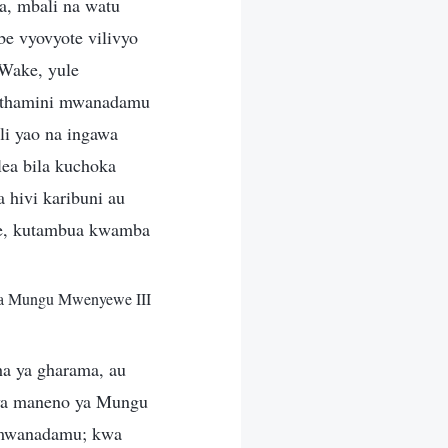
a, mbali na watu
 vyovyote vilivyo
 Wake, yule
mthamini mwanadamu
li yao na ingawa
ea bila kuchoka
 hivi karibuni au
ke, kutambua kwamba
na Mungu Mwenyewe III
a ya gharama, au
i ya maneno ya Mungu
 mwanadamu; kwa