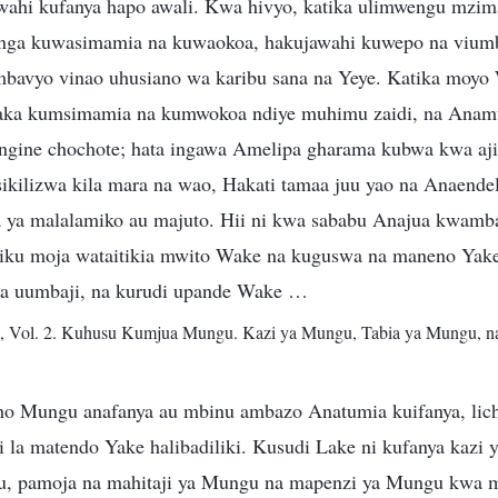
ahi kufanya hapo awali. Kwa hivyo, katika ulimwengu mzim
ga kuwasimamia na kuwaokoa, hakujawahi kuwepo na viumbe
bavyo vinao uhusiano wa karibu sana na Yeye. Katika moyo
ka kumsimamia na kumwokoa ndiye muhimu zaidi, na Ana
kingine chochote; hata ingawa Amelipa gharama kubwa kwa aji
kilizwa kila mara na wao, Hakati tamaa juu yao na Anaendel
la ya malalamiko au majuto. Hii ni kwa sababu Anajua kwamba
siku moja wataitikia mwito Wake na kuguswa na maneno Ya
a uumbaji, na kurudi upande Wake …
, Vol. 2. Kuhusu Kumjua Mungu. Kazi ya Mungu, Tabia ya Mungu, 
ho Mungu anafanya au mbinu ambazo Anatumia kuifanya, lich
 la matendo Yake halibadiliki. Kusudi Lake ni kufanya kaz
, pamoja na mahitaji ya Mungu na mapenzi ya Mungu kwa