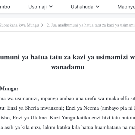
imbo
Usomaji
Ushuhuda
Maonye
Kuonekana kwa Mungu
2. Jua madhumuni ya hatua tatu za kazi ya usim
umuni ya hatua tatu za kazi ya usimamizi
wanadamu
 Mungu:
 wa usimamizi, mpango ambao una urefu wa miaka elfu sita
 tatu: Enzi ya Sheria mwanzoni; Enzi ya Neema (ambayo pia ni
isho, Enzi ya Ufalme. Kazi Yangu katika enzi hizi tatu hutofa
 asili ya kila enzi, lakini katika kila hatua huambatana na ma