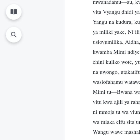
mwanadamu—au, kwa u
vita Vyangu dhidi y
Yangu na kudura, ku
ya miliki yake. Ni 
usiovumilika. Aidha
kwamba Mimi ndiye 
chini kuliko wote, 
na uwongo, utakatifu
wasiofahamu watawe
Mimi tu—Bwana wa
vitu kwa ajili ya r
ni mmoja tu wa viu
wa miaka elfu sita 
Wangu wawe mashahi