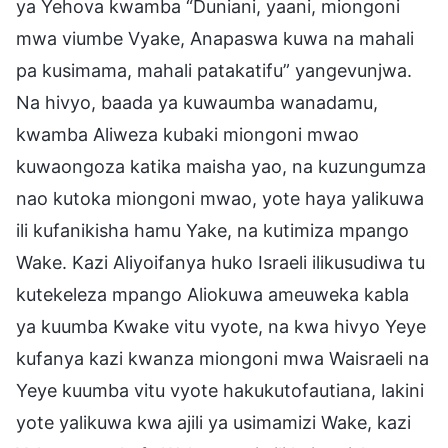
ya Yehova kwamba “Duniani, yaani, miongoni
mwa viumbe Vyake, Anapaswa kuwa na mahali
pa kusimama, mahali patakatifu” yangevunjwa.
Na hivyo, baada ya kuwaumba wanadamu,
kwamba Aliweza kubaki miongoni mwao
kuwaongoza katika maisha yao, na kuzungumza
nao kutoka miongoni mwao, yote haya yalikuwa
ili kufanikisha hamu Yake, na kutimiza mpango
Wake. Kazi Aliyoifanya huko Israeli ilikusudiwa tu
kutekeleza mpango Aliokuwa ameuweka kabla
ya kuumba Kwake vitu vyote, na kwa hivyo Yeye
kufanya kazi kwanza miongoni mwa Waisraeli na
Yeye kuumba vitu vyote hakukutofautiana, lakini
yote yalikuwa kwa ajili ya usimamizi Wake, kazi