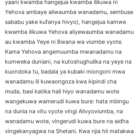
yaani kwamba hangejua kwamba ilikuwa ni
Yehova ambaye aliwaumba wanadamu, sembuse
sababu yake kufanya hivyo), hangejua kamwe
kwamba ilikuwa Yehova aliyewaumba wanadamu
au kwamba Yeye ni Bwana wa viumbe vyote.
Kama Yehova angemuumba mwanadamu na
kumweka duniani, na kutoshughulika na yeye na
kuondoka tu, badala ya kubaki miongoni mwa
wanadamu ili kuwaongoza kwa kipindi cha
muda, basi katika hali hiyo wanadamu wote
wangekuwa wamerudi kuwa bure: hata mbingu
na dunia na vitu vyote vingi Alivyoviumba, na
wanadamu wote, vingerudi kuwa bure na aidha
vingekanyagwa na Shetani. Kwa njia hii matakwa