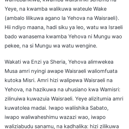
Yeye, na kwamba walikuwa wateule Wake
(ambalo lilikuwa agano la Yehova na Waisraeli).
Hii ndiyo maana, hadi siku ya leo, watu wa Israeli
bado wanasema kwamba Yehova ni Mungu wao
pekee, na si Mungu wa watu wengine.
Wakati wa Enzi ya Sheria, Yehova alimwekea
Musa amri nyingi awape Waisraeli waliomfuata
kutoka Misri. Amri hizi walipewa Waisraeli na
Yehova, na hazikuwa na uhusiano kwa Wamisri:
zilinuiwa kuwazuia Waisraeli. Yeye alizitumia amri
kuwatolea madai. Iwapo waliishika Sabato,
iwapo waliwaheshimu wazazi wao, iwapo
waliziabudu sanamu, na kadhalika: hizi zilikuwa