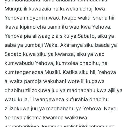
Mungu, ili kuwazuia na kuweka uchaji kwa
Yehova mioyoni mwao. Iwapo walitii sheria hii
ikawa kipimo cha uaminifu wao kwa Yehova.
Yehova pia aliwaagizia siku ya Sabato, siku ya
saba ya uumbaji Wake. Akafanya siku baada ya
Sabato kuwa siku ya kwanza, siku ya wao
kumwabudu Yehova, kumtolea dhabihu, na
kumtengenezea Muziki. Katika siku hii, Yehova
aliwaita pamoja wakuhani wote ili kugawa
dhabihu zilizokuwa juu ya madhabahu kwa ajili ya
watu kula, ili wangeweza kufurahia dhabihu
zilizokuwa juu ya madhabahu ya Yehova. Naye
Yehova alisema kwamba walikuwa
wamebarikiwa, kwamba walishiriki sehemu na