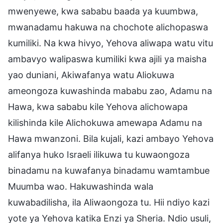
mwenyewe, kwa sababu baada ya kuumbwa,
mwanadamu hakuwa na chochote alichopaswa
kumiliki. Na kwa hivyo, Yehova aliwapa watu vitu
ambavyo walipaswa kumiliki kwa ajili ya maisha
yao duniani, Akiwafanya watu Aliokuwa
ameongoza kuwashinda mababu zao, Adamu na
Hawa, kwa sababu kile Yehova alichowapa
kilishinda kile Alichokuwa amewapa Adamu na
Hawa mwanzoni. Bila kujali, kazi ambayo Yehova
alifanya huko Israeli ilikuwa tu kuwaongoza
binadamu na kuwafanya binadamu wamtambue
Muumba wao. Hakuwashinda wala
kuwabadilisha, ila Aliwaongoza tu. Hii ndiyo kazi
yote ya Yehova katika Enzi ya Sheria. Ndio usuli,