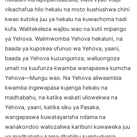
vikachafua hilo hekalu na moto kushushwa chini
kwao kutoka juu ya hekalu na kuwachoma hadi
kufa. Walitekeleza wajibu wao na kutii mipango
ya Yehova. Walimwomba Yehova hekaluni, na
baada ya kupokea ufunuo wa Yehova, yaani,
baada ya Yehova kuzungumza, waliuongoza
umati na kuufunza kwamba wanapaswa kumcha
Yehova—Mungu wao. Na Yehova aliwaambia
kwamba ingewapasa kujenga hekalu na
madhabahu, na katika wakati uliowekwa na
Yehova, yaani, katika siku ya Pasaka,
wangepaswa kuwatayarisha ndama na
wanakondoo waliozaliwa karibuni kuwaweka juu
ya madhabahu kama dhabihu kumhudumia