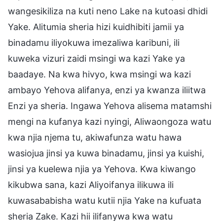
wangesikiliza na kuti neno Lake na kutoasi dhidi
Yake. Alitumia sheria hizi kuidhibiti jamii ya
binadamu iliyokuwa imezaliwa karibuni, ili
kuweka vizuri zaidi msingi wa kazi Yake ya
baadaye. Na kwa hivyo, kwa msingi wa kazi
ambayo Yehova alifanya, enzi ya kwanza iliitwa
Enzi ya sheria. Ingawa Yehova alisema matamshi
mengi na kufanya kazi nyingi, Aliwaongoza watu
kwa njia njema tu, akiwafunza watu hawa
wasiojua jinsi ya kuwa binadamu, jinsi ya kuishi,
jinsi ya kuelewa njia ya Yehova. Kwa kiwango
kikubwa sana, kazi Aliyoifanya ilikuwa ili
kuwasababisha watu kutii njia Yake na kufuata
sheria Zake. Kazi hii ilifanywa kwa watu