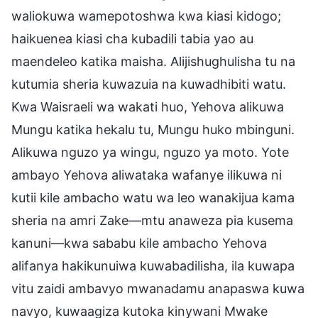
waliokuwa wamepotoshwa kwa kiasi kidogo;
haikuenea kiasi cha kubadili tabia yao au
maendeleo katika maisha. Alijishughulisha tu na
kutumia sheria kuwazuia na kuwadhibiti watu.
Kwa Waisraeli wa wakati huo, Yehova alikuwa
Mungu katika hekalu tu, Mungu huko mbinguni.
Alikuwa nguzo ya wingu, nguzo ya moto. Yote
ambayo Yehova aliwataka wafanye ilikuwa ni
kutii kile ambacho watu wa leo wanakijua kama
sheria na amri Zake—mtu anaweza pia kusema
kanuni—kwa sababu kile ambacho Yehova
alifanya hakikunuiwa kuwabadilisha, ila kuwapa
vitu zaidi ambavyo mwanadamu anapaswa kuwa
navyo, kuwaagiza kutoka kinywani Mwake