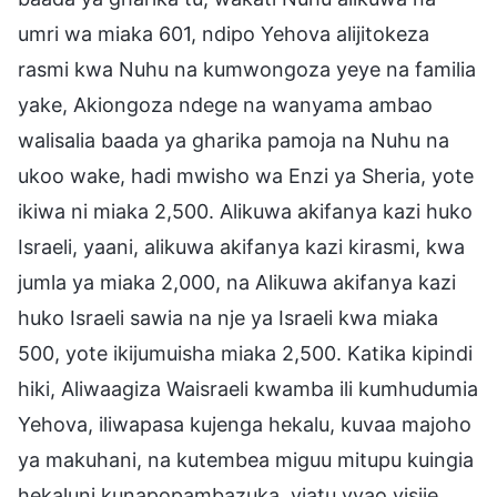
umri wa miaka 601, ndipo Yehova alijitokeza
rasmi kwa Nuhu na kumwongoza yeye na familia
yake, Akiongoza ndege na wanyama ambao
walisalia baada ya gharika pamoja na Nuhu na
ukoo wake, hadi mwisho wa Enzi ya Sheria, yote
ikiwa ni miaka 2,500. Alikuwa akifanya kazi huko
Israeli, yaani, alikuwa akifanya kazi kirasmi, kwa
jumla ya miaka 2,000, na Alikuwa akifanya kazi
huko Israeli sawia na nje ya Israeli kwa miaka
500, yote ikijumuisha miaka 2,500. Katika kipindi
hiki, Aliwaagiza Waisraeli kwamba ili kumhudumia
Yehova, iliwapasa kujenga hekalu, kuvaa majoho
ya makuhani, na kutembea miguu mitupu kuingia
hekaluni kunapopambazuka, viatu vyao visije