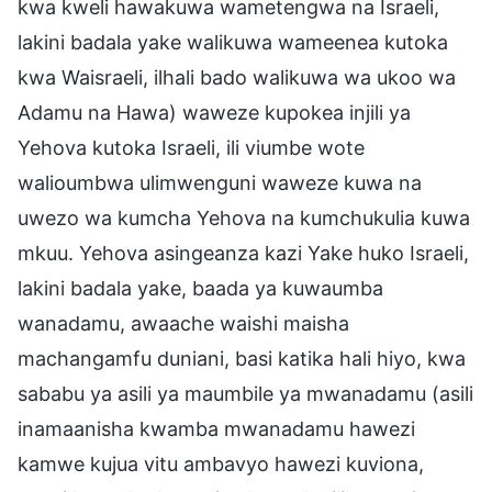
kwa kweli hawakuwa wametengwa na Israeli,
lakini badala yake walikuwa wameenea kutoka
kwa Waisraeli, ilhali bado walikuwa wa ukoo wa
Adamu na Hawa) waweze kupokea injili ya
Yehova kutoka Israeli, ili viumbe wote
walioumbwa ulimwenguni waweze kuwa na
uwezo wa kumcha Yehova na kumchukulia kuwa
mkuu. Yehova asingeanza kazi Yake huko Israeli,
lakini badala yake, baada ya kuwaumba
wanadamu, awaache waishi maisha
machangamfu duniani, basi katika hali hiyo, kwa
sababu ya asili ya maumbile ya mwanadamu (asili
inamaanisha kwamba mwanadamu hawezi
kamwe kujua vitu ambavyo hawezi kuviona,