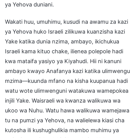
ya Yehova duniani.
Wakati huu, umuhimu, kusudi na awamu za kazi
ya Yehova huko Israeli zilikuwa kuanzisha kazi
Yake katika dunia nzima, ambayo, ikichukua
Israeli kama kituo chake, ilienea polepole hadi
kwa mataifa yasiyo ya Kiyahudi. Hii ni kanuni
ambayo kwayo Anafanya kazi katika ulimwengu
mzima—kuunda mfano na kisha kuupanua hadi
watu wote ulimwenguni watakuwa wamepokea
injili Yake. Waisraeli wa kwanza walikuwa wa
ukoo wa Nuhu. Watu hawa walikuwa wamejawa
tu na pumzi ya Yehova, na walielewa kiasi cha
kutosha ili kushughulikia mambo muhimu ya