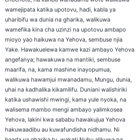
wamejipata katika upotovu, hadi, kabla ya
uharibifu wa dunia na gharika, walikuwa
wamefika kina cha uzinzi na upotovu ambapo
mioyo yao haikuwa na Yehova, sembuse njia
Yake. Hawakuelewa kamwe kazi ambayo Yehova
angefanya; hawakuwa na mantiki, sembuse
maarifa, na, kama mashine inayopumua,
walikuwa hawamjui mwanadamu, Mungu, dunia,
uhai na kadhalika kikamilifu. Duniani walishiriki
katika ushawishi mwingi, kama yule nyoka, na
walisema mambo mengi ambayo yalimkosea
Yehova, lakini kwa sababu hawakujua Yehova
hakuwaadibu au kuwafundisha nidhamu. Ni
baada ya gharika tu, wakati Nuhu alikuwa na