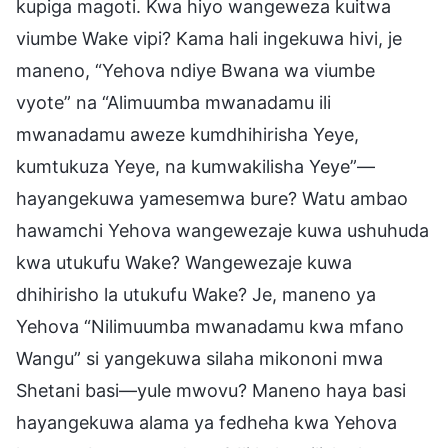
kupiga magoti. Kwa hiyo wangeweza kuitwa
viumbe Wake vipi? Kama hali ingekuwa hivi, je
maneno, “Yehova ndiye Bwana wa viumbe
vyote” na “Alimuumba mwanadamu ili
mwanadamu aweze kumdhihirisha Yeye,
kumtukuza Yeye, na kumwakilisha Yeye”—
hayangekuwa yamesemwa bure? Watu ambao
hawamchi Yehova wangewezaje kuwa ushuhuda
kwa utukufu Wake? Wangewezaje kuwa
dhihirisho la utukufu Wake? Je, maneno ya
Yehova “Nilimuumba mwanadamu kwa mfano
Wangu” si yangekuwa silaha mikononi mwa
Shetani basi—yule mwovu? Maneno haya basi
hayangekuwa alama ya fedheha kwa Yehova