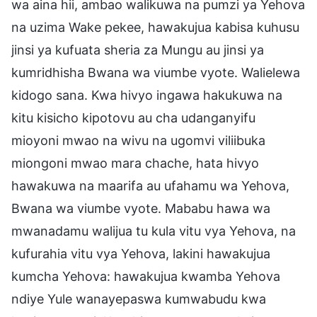
wa aina hii, ambao walikuwa na pumzi ya Yehova
na uzima Wake pekee, hawakujua kabisa kuhusu
jinsi ya kufuata sheria za Mungu au jinsi ya
kumridhisha Bwana wa viumbe vyote. Walielewa
kidogo sana. Kwa hivyo ingawa hakukuwa na
kitu kisicho kipotovu au cha udanganyifu
mioyoni mwao na wivu na ugomvi viliibuka
miongoni mwao mara chache, hata hivyo
hawakuwa na maarifa au ufahamu wa Yehova,
Bwana wa viumbe vyote. Mababu hawa wa
mwanadamu walijua tu kula vitu vya Yehova, na
kufurahia vitu vya Yehova, lakini hawakujua
kumcha Yehova: hawakujua kwamba Yehova
ndiye Yule wanayepaswa kumwabudu kwa