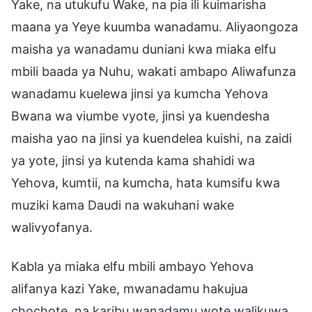
Yake, na utukufu Wake, na pia ili kuimarisha
maana ya Yeye kuumba wanadamu. Aliyaongoza
maisha ya wanadamu duniani kwa miaka elfu
mbili baada ya Nuhu, wakati ambapo Aliwafunza
wanadamu kuelewa jinsi ya kumcha Yehova
Bwana wa viumbe vyote, jinsi ya kuendesha
maisha yao na jinsi ya kuendelea kuishi, na zaidi
ya yote, jinsi ya kutenda kama shahidi wa
Yehova, kumtii, na kumcha, hata kumsifu kwa
muziki kama Daudi na wakuhani wake
walivyofanya.
Kabla ya miaka elfu mbili ambayo Yehova
alifanya kazi Yake, mwanadamu hakujua
chochote, na karibu wanadamu wote walikuwa