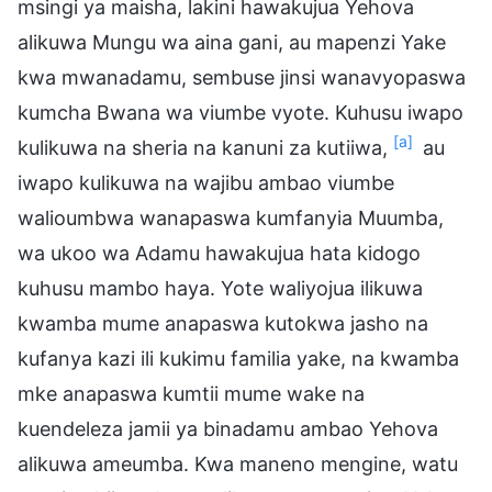
msingi ya maisha, lakini hawakujua Yehova
alikuwa Mungu wa aina gani, au mapenzi Yake
kwa mwanadamu, sembuse jinsi wanavyopaswa
kumcha Bwana wa viumbe vyote. Kuhusu iwapo
[a]
kulikuwa na sheria na kanuni za kutiiwa,
au
iwapo kulikuwa na wajibu ambao viumbe
walioumbwa wanapaswa kumfanyia Muumba,
wa ukoo wa Adamu hawakujua hata kidogo
kuhusu mambo haya. Yote waliyojua ilikuwa
kwamba mume anapaswa kutokwa jasho na
kufanya kazi ili kukimu familia yake, na kwamba
mke anapaswa kumtii mume wake na
kuendeleza jamii ya binadamu ambao Yehova
alikuwa ameumba. Kwa maneno mengine, watu