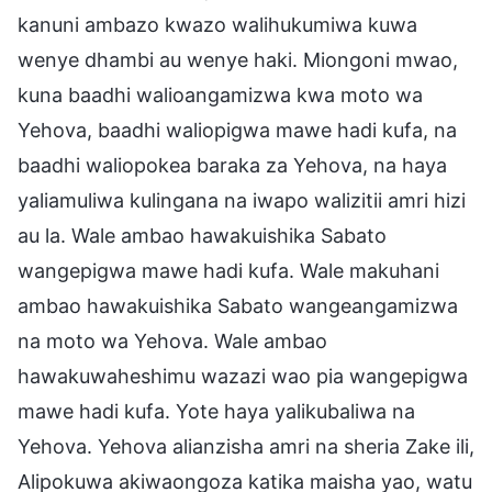
kanuni ambazo kwazo walihukumiwa kuwa
wenye dhambi au wenye haki. Miongoni mwao,
kuna baadhi walioangamizwa kwa moto wa
Yehova, baadhi waliopigwa mawe hadi kufa, na
baadhi waliopokea baraka za Yehova, na haya
yaliamuliwa kulingana na iwapo walizitii amri hizi
au la. Wale ambao hawakuishika Sabato
wangepigwa mawe hadi kufa. Wale makuhani
ambao hawakuishika Sabato wangeangamizwa
na moto wa Yehova. Wale ambao
hawakuwaheshimu wazazi wao pia wangepigwa
mawe hadi kufa. Yote haya yalikubaliwa na
Yehova. Yehova alianzisha amri na sheria Zake ili,
Alipokuwa akiwaongoza katika maisha yao, watu