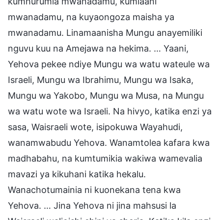
kumhurumia mwanadamu, kumlaani
mwanadamu, na kuyaongoza maisha ya
mwanadamu. Linamaanisha Mungu anayemiliki
nguvu kuu na Amejawa na hekima. … Yaani,
Yehova pekee ndiye Mungu wa watu wateule wa
Israeli, Mungu wa Ibrahimu, Mungu wa Isaka,
Mungu wa Yakobo, Mungu wa Musa, na Mungu
wa watu wote wa Israeli. Na hivyo, katika enzi ya
sasa, Waisraeli wote, isipokuwa Wayahudi,
wanamwabudu Yehova. Wanamtolea kafara kwa
madhabahu, na kumtumikia wakiwa wamevalia
mavazi ya kikuhani katika hekalu.
Wanachotumainia ni kuonekana tena kwa
Yehova. … Jina Yehova ni jina mahsusi la