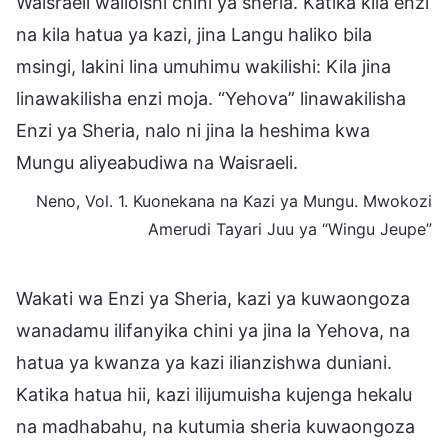
Waisraeli walioishi chini ya sheria. Katika kila enzi
na kila hatua ya kazi, jina Langu haliko bila
msingi, lakini lina umuhimu wakilishi: Kila jina
linawakilisha enzi moja. “Yehova” linawakilisha
Enzi ya Sheria, nalo ni jina la heshima kwa
Mungu aliyeabudiwa na Waisraeli.
Neno, Vol. 1. Kuonekana na Kazi ya Mungu. Mwokozi
Amerudi Tayari Juu ya “Wingu Jeupe”
Wakati wa Enzi ya Sheria, kazi ya kuwaongoza
wanadamu ilifanyika chini ya jina la Yehova, na
hatua ya kwanza ya kazi ilianzishwa duniani.
Katika hatua hii, kazi ilijumuisha kujenga hekalu
na madhabahu, na kutumia sheria kuwaongoza