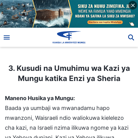
3. Kusudi na Umuhimu wa Kazi ya Mungu katika Enzi ya Sheria
3. Kusudi na Umuhimu wa Kazi ya
Mungu katika Enzi ya Sheria
Maneno Husika ya Mungu:
Baada ya uumbaji wa mwanadamu hapo
mwanzoni, Waisraeli ndio waliokuwa kielelezo
cha kazi, na Israeli nzima ilikuwa ngome ya kazi
ya Yehova duniani. Kazi ya Yehova ilikuwa