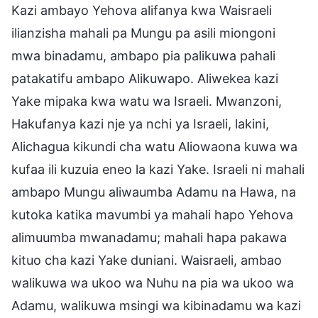
Kazi ambayo Yehova alifanya kwa Waisraeli
ilianzisha mahali pa Mungu pa asili miongoni
mwa binadamu, ambapo pia palikuwa pahali
patakatifu ambapo Alikuwapo. Aliwekea kazi
Yake mipaka kwa watu wa Israeli. Mwanzoni,
Hakufanya kazi nje ya nchi ya Israeli, lakini,
Alichagua kikundi cha watu Aliowaona kuwa wa
kufaa ili kuzuia eneo la kazi Yake. Israeli ni mahali
ambapo Mungu aliwaumba Adamu na Hawa, na
kutoka katika mavumbi ya mahali hapo Yehova
alimuumba mwanadamu; mahali hapa pakawa
kituo cha kazi Yake duniani. Waisraeli, ambao
walikuwa wa ukoo wa Nuhu na pia wa ukoo wa
Adamu, walikuwa msingi wa kibinadamu wa kazi