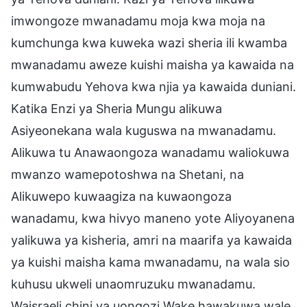
imwongoze mwanadamu moja kwa moja na
kumchunga kwa kuweka wazi sheria ili kwamba
mwanadamu aweze kuishi maisha ya kawaida na
kumwabudu Yehova kwa njia ya kawaida duniani.
Katika Enzi ya Sheria Mungu alikuwa
Asiyeonekana wala kuguswa na mwanadamu.
Alikuwa tu Anawaongoza wanadamu waliokuwa
mwanzo wamepotoshwa na Shetani, na
Alikuwepo kuwaagiza na kuwaongoza
wanadamu, kwa hivyo maneno yote Aliyoyanena
yalikuwa ya kisheria, amri na maarifa ya kawaida
ya kuishi maisha kama mwanadamu, na wala sio
kuhusu ukweli unaomruzuku mwanadamu.
Waisraeli chini ya uongozi Wake hawakuwa wale