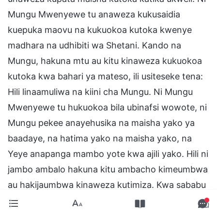
Mungu Mwenyewe tu anaweza kukusaidia
kuepuka maovu na kukuokoa kutoka kwenye
madhara na udhibiti wa Shetani. Kando na
Mungu, hakuna mtu au kitu kinaweza kukuokoa
kutoka kwa bahari ya mateso, ili usiteseke tena:
Hili linaamuliwa na kiini cha Mungu. Ni Mungu
Mwenyewe tu hukuokoa bila ubinafsi wowote, ni
Mungu pekee anayehusika na maisha yako ya
baadaye, na hatima yako na maisha yako, na
Yeye anapanga mambo yote kwa ajili yako. Hili ni
jambo ambalo hakuna kitu ambacho kimeumbwa
au hakijaumbwa kinaweza kutimiza. Kwa sababu
hakuna kitu ambacho kimeumbwa au
hakijaumbwa kina kiini cha Mungu kama hiki,