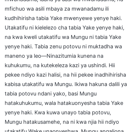
mfichuo wa asili mbaya za mwanadamu ili
kudhihirisha tabia Yake mwenyewe yenye haki.
Utakatifu ni kielelezo cha tabia Yake yenye haki,
na kwa kweli utakatifu wa Mungu ni tabia Yake
yenye haki. Tabia zenu potovu ni muktadha wa
maneno ya leo—Ninazitumia kunena na
kuhukumu, na kutekeleza kazi ya ushindi. Hii
pekee ndiyo kazi halisi, na hii pekee inadhihirisha
kabisa utakatifu wa Mungu. Ikiwa hakuna dalili ya
tabia potovu ndani yako, basi Mungu
hatakuhukumu, wala hatakuonyesha tabia Yake
yenye haki. Kwa kuwa unayo tabia potovu,
Mungu hatakusamehe, na ni kwa njia hii ndiyo
utakatifu Wake unaonyeshwa. Mungu angaliona