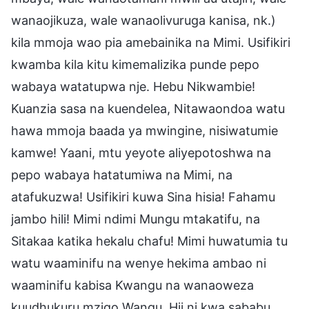
wanaojikuza, wale wanaolivuruga kanisa, nk.)
kila mmoja wao pia amebainika na Mimi. Usifikiri
kwamba kila kitu kimemalizika punde pepo
wabaya watatupwa nje. Hebu Nikwambie!
Kuanzia sasa na kuendelea, Nitawaondoa watu
hawa mmoja baada ya mwingine, nisiwatumie
kamwe! Yaani, mtu yeyote aliyepotoshwa na
pepo wabaya hatatumiwa na Mimi, na
atafukuzwa! Usifikiri kuwa Sina hisia! Fahamu
jambo hili! Mimi ndimi Mungu mtakatifu, na
Sitakaa katika hekalu chafu! Mimi huwatumia tu
watu waaminifu na wenye hekima ambao ni
waaminifu kabisa Kwangu na wanaoweza
kuudhukuru mzigo Wangu. Hii ni kwa sababu