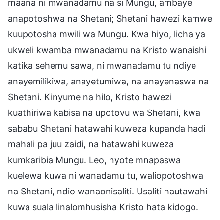
maana ni mwanadamu na si Mungu, ambaye
anapotoshwa na Shetani; Shetani hawezi kamwe
kuupotosha mwili wa Mungu. Kwa hiyo, licha ya
ukweli kwamba mwanadamu na Kristo wanaishi
katika sehemu sawa, ni mwanadamu tu ndiye
anayemilikiwa, anayetumiwa, na anayenaswa na
Shetani. Kinyume na hilo, Kristo hawezi
kuathiriwa kabisa na upotovu wa Shetani, kwa
sababu Shetani hatawahi kuweza kupanda hadi
mahali pa juu zaidi, na hatawahi kuweza
kumkaribia Mungu. Leo, nyote mnapaswa
kuelewa kuwa ni wanadamu tu, waliopotoshwa
na Shetani, ndio wanaonisaliti. Usaliti hautawahi
kuwa suala linalomhusisha Kristo hata kidogo.