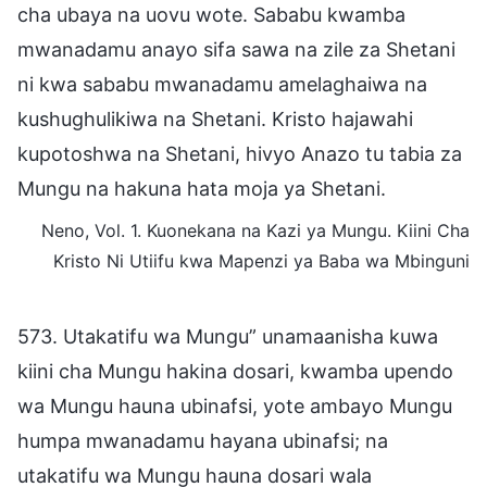
cha ubaya na uovu wote. Sababu kwamba
mwanadamu anayo sifa sawa na zile za Shetani
ni kwa sababu mwanadamu amelaghaiwa na
kushughulikiwa na Shetani. Kristo hajawahi
kupotoshwa na Shetani, hivyo Anazo tu tabia za
Mungu na hakuna hata moja ya Shetani.
Neno, Vol. 1. Kuonekana na Kazi ya Mungu. Kiini Cha
Kristo Ni Utiifu kwa Mapenzi ya Baba wa Mbinguni
573. Utakatifu wa Mungu” unamaanisha kuwa
kiini cha Mungu hakina dosari, kwamba upendo
wa Mungu hauna ubinafsi, yote ambayo Mungu
humpa mwanadamu hayana ubinafsi; na
utakatifu wa Mungu hauna dosari wala