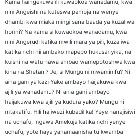
Kama haingekuwa ili kuwaokoa wanadamu, kwa
nini Angeishi na kuteswa pamoja na wenye
dhambi kwa miaka mingi sana baada ya kuzaliwa
horini? Na kama si kuwaokoa wanadamu, kwa
nini Angerudi katika mwili mara ya pili, kuzaliwa
katika nchi hii ambako mapepo hukusanyika, na
kuishi na watu hawa ambao wamepotoshwa kwa
kina na Shetani? Je, si Mungu ni mwaminifu? Ni
aina gani ya kazi Yake ambayo haijakuwa kwa
ajili ya wanadamu? Ni aina gani ambayo
haijakuwa kwa ajili ya kudura yako? Mungu ni
mtakatifu. Hili haliwezi kubadilika! Yeye hanajisiwi
na uchafu, ingawa Amekuja katika nchi yenye
uchafu; yote haya yanamaanisha tu kwamba