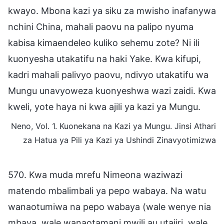
kwayo. Mbona kazi ya siku za mwisho inafanywa
nchini China, mahali paovu na palipo nyuma
kabisa kimaendeleo kuliko sehemu zote? Ni ili
kuonyesha utakatifu na haki Yake. Kwa kifupi,
kadri mahali palivyo paovu, ndivyo utakatifu wa
Mungu unavyoweza kuonyeshwa wazi zaidi. Kwa
kweli, yote haya ni kwa ajili ya kazi ya Mungu.
Neno, Vol. 1. Kuonekana na Kazi ya Mungu. Jinsi Athari
za Hatua ya Pili ya Kazi ya Ushindi Zinavyotimizwa
570. Kwa muda mrefu Nimeona waziwazi
matendo mbalimbali ya pepo wabaya. Na watu
wanaotumiwa na pepo wabaya (wale wenye nia
mbaya, wale wanaotamani mwili au utajiri, wale