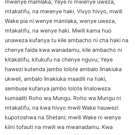
mwenye mamlaka; Yeye ni mwenye uweza,
mtakatifu, na mwenye haki. Vivyo hivyo, mwili
Wake pia ni wenye mamlaka, wenye uweza,
mtakatifu, na wenye haki. Mwili kama huo
unaweza kufanya tu kile ambacho ni cha haki na
chenye faida kwa wanadamu, kile ambacho ni
kitakatifu, kitukufu na chenye nguvu; Yeye
hawezi kutenda jambo lolote ambalo linakiuka
ukweli, ambalo linakiuka maadili na haki,
sembuse kufanya jambo lolote linaloweza
kumsaliti Roho wa Mungu. Roho wa Mungu ni
mtakatifu, na kwa hivyo mwili Wake hauwezi
kupotoshwa na Shetani; mwili Wake ni wenye
kiini tofauti na mwili wa mwanadamu. Kwa