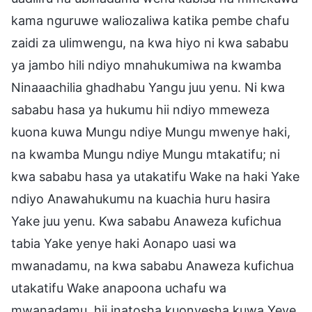
kama nguruwe waliozaliwa katika pembe chafu
zaidi za ulimwengu, na kwa hiyo ni kwa sababu
ya jambo hili ndiyo mnahukumiwa na kwamba
Ninaaachilia ghadhabu Yangu juu yenu. Ni kwa
sababu hasa ya hukumu hii ndiyo mmeweza
kuona kuwa Mungu ndiye Mungu mwenye haki,
na kwamba Mungu ndiye Mungu mtakatifu; ni
kwa sababu hasa ya utakatifu Wake na haki Yake
ndiyo Anawahukumu na kuachia huru hasira
Yake juu yenu. Kwa sababu Anaweza kufichua
tabia Yake yenye haki Aonapo uasi wa
mwanadamu, na kwa sababu Anaweza kufichua
utakatifu Wake anapoona uchafu wa
mwanadamu, hii inatosha kuonyesha kuwa Yeye