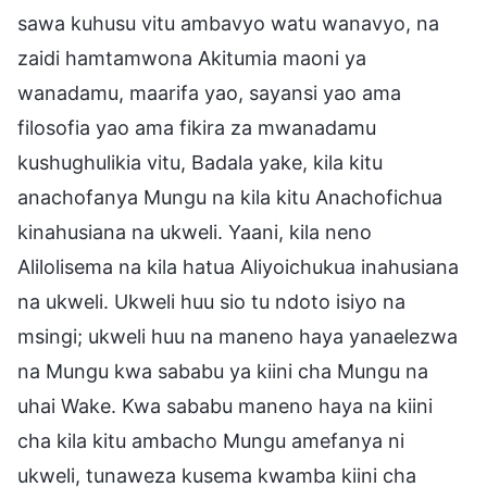
sawa kuhusu vitu ambavyo watu wanavyo, na
zaidi hamtamwona Akitumia maoni ya
wanadamu, maarifa yao, sayansi yao ama
filosofia yao ama fikira za mwanadamu
kushughulikia vitu, Badala yake, kila kitu
anachofanya Mungu na kila kitu Anachofichua
kinahusiana na ukweli. Yaani, kila neno
Alilolisema na kila hatua Aliyoichukua inahusiana
na ukweli. Ukweli huu sio tu ndoto isiyo na
msingi; ukweli huu na maneno haya yanaelezwa
na Mungu kwa sababu ya kiini cha Mungu na
uhai Wake. Kwa sababu maneno haya na kiini
cha kila kitu ambacho Mungu amefanya ni
ukweli, tunaweza kusema kwamba kiini cha