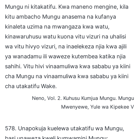
Mungu ni kitakatifu. Kwa maneno mengine, kila
kitu ambacho Mungu anasema na kufanya
kinaleta uzima na mwangaza kwa watu,
kinawaruhusu watu kuona vitu vizuri na uhalisi
wa vitu hivyo vizuri, na inaelekeza njia kwa ajili
ya wanadamu ili waweze kutembea katika njia
sahihi. Vitu hivi vinaamuliwa kwa sababu ya kiini
cha Mungu na vinaamuliwa kwa sababu ya kiini
cha utakatifu Wake.
Neno, Vol. 2. Kuhusu Kumjua Mungu. Mungu
Mwenyewe, Yule wa Kipekee V
578. Unapokuja kuelewa utakatifu wa Mungu,
basi unaweza kweli kumwamini Mungu;