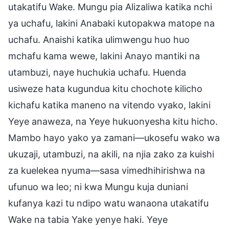
utakatifu Wake. Mungu pia Alizaliwa katika nchi
ya uchafu, lakini Anabaki kutopakwa matope na
uchafu. Anaishi katika ulimwengu huo huo
mchafu kama wewe, lakini Anayo mantiki na
utambuzi, naye huchukia uchafu. Huenda
usiweze hata kugundua kitu chochote kilicho
kichafu katika maneno na vitendo vyako, lakini
Yeye anaweza, na Yeye hukuonyesha kitu hicho.
Mambo hayo yako ya zamani—ukosefu wako wa
ukuzaji, utambuzi, na akili, na njia zako za kuishi
za kuelekea nyuma—sasa vimedhihirishwa na
ufunuo wa leo; ni kwa Mungu kuja duniani
kufanya kazi tu ndipo watu wanaona utakatifu
Wake na tabia Yake yenye haki. Yeye