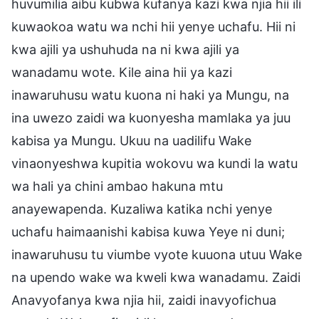
huvumilia aibu kubwa kufanya kazi kwa njia hii ili
kuwaokoa watu wa nchi hii yenye uchafu. Hii ni
kwa ajili ya ushuhuda na ni kwa ajili ya
wanadamu wote. Kile aina hii ya kazi
inawaruhusu watu kuona ni haki ya Mungu, na
ina uwezo zaidi wa kuonyesha mamlaka ya juu
kabisa ya Mungu. Ukuu na uadilifu Wake
vinaonyeshwa kupitia wokovu wa kundi la watu
wa hali ya chini ambao hakuna mtu
anayewapenda. Kuzaliwa katika nchi yenye
uchafu haimaanishi kabisa kuwa Yeye ni duni;
inawaruhusu tu viumbe vyote kuuona utuu Wake
na upendo wake wa kweli kwa wanadamu. Zaidi
Anavyofanya kwa njia hii, zaidi inavyofichua