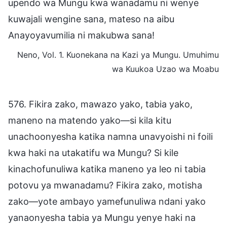
upendo wa Mungu kwa wanadamu ni wenye
kuwajali wengine sana, mateso na aibu
Anayoyavumilia ni makubwa sana!
Neno, Vol. 1. Kuonekana na Kazi ya Mungu. Umuhimu
wa Kuukoa Uzao wa Moabu
576. Fikira zako, mawazo yako, tabia yako,
maneno na matendo yako—si kila kitu
unachoonyesha katika namna unavyoishi ni foili
kwa haki na utakatifu wa Mungu? Si kile
kinachofunuliwa katika maneno ya leo ni tabia
potovu ya mwanadamu? Fikira zako, motisha
zako—yote ambayo yamefunuliwa ndani yako
yanaonyesha tabia ya Mungu yenye haki na