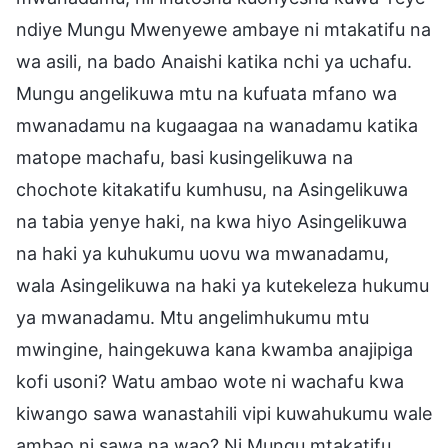
ndiye Mungu Mwenyewe ambaye ni mtakatifu na
wa asili, na bado Anaishi katika nchi ya uchafu.
Mungu angelikuwa mtu na kufuata mfano wa
mwanadamu na kugaagaa na wanadamu katika
matope machafu, basi kusingelikuwa na
chochote kitakatifu kumhusu, na Asingelikuwa
na tabia yenye haki, na kwa hiyo Asingelikuwa
na haki ya kuhukumu uovu wa mwanadamu,
wala Asingelikuwa na haki ya kutekeleza hukumu
ya mwanadamu. Mtu angelimhukumu mtu
mwingine, haingekuwa kana kwamba anajipiga
kofi usoni? Watu ambao wote ni wachafu kwa
kiwango sawa wanastahili vipi kuwahukumu wale
ambao ni sawa na wao? Ni Mungu mtakatifu