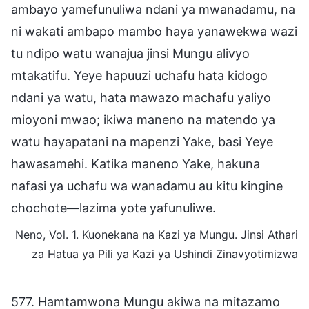
ambayo yamefunuliwa ndani ya mwanadamu, na
ni wakati ambapo mambo haya yanawekwa wazi
tu ndipo watu wanajua jinsi Mungu alivyo
mtakatifu. Yeye hapuuzi uchafu hata kidogo
ndani ya watu, hata mawazo machafu yaliyo
mioyoni mwao; ikiwa maneno na matendo ya
watu hayapatani na mapenzi Yake, basi Yeye
hawasamehi. Katika maneno Yake, hakuna
nafasi ya uchafu wa wanadamu au kitu kingine
chochote—lazima yote yafunuliwe.
Neno, Vol. 1. Kuonekana na Kazi ya Mungu. Jinsi Athari
za Hatua ya Pili ya Kazi ya Ushindi Zinavyotimizwa
577. Hamtamwona Mungu akiwa na mitazamo