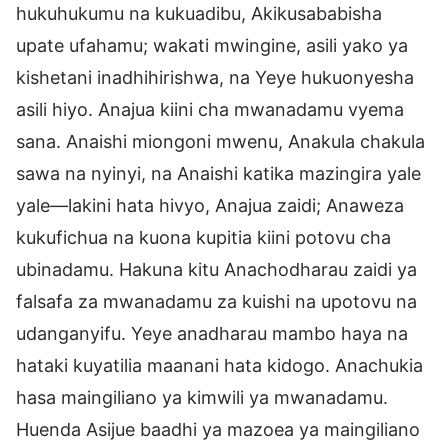
hukuhukumu na kukuadibu, Akikusababisha
upate ufahamu; wakati mwingine, asili yako ya
kishetani inadhihirishwa, na Yeye hukuonyesha
asili hiyo. Anajua kiini cha mwanadamu vyema
sana. Anaishi miongoni mwenu, Anakula chakula
sawa na nyinyi, na Anaishi katika mazingira yale
yale—lakini hata hivyo, Anajua zaidi; Anaweza
kukufichua na kuona kupitia kiini potovu cha
ubinadamu. Hakuna kitu Anachodharau zaidi ya
falsafa za mwanadamu za kuishi na upotovu na
udanganyifu. Yeye anadharau mambo haya na
hataki kuyatilia maanani hata kidogo. Anachukia
hasa maingiliano ya kimwili ya mwanadamu.
Huenda Asijue baadhi ya mazoea ya maingiliano