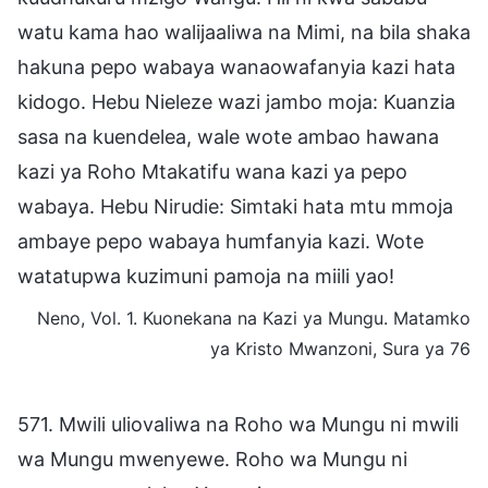
watu kama hao walijaaliwa na Mimi, na bila shaka
hakuna pepo wabaya wanaowafanyia kazi hata
kidogo. Hebu Nieleze wazi jambo moja: Kuanzia
sasa na kuendelea, wale wote ambao hawana
kazi ya Roho Mtakatifu wana kazi ya pepo
wabaya. Hebu Nirudie: Simtaki hata mtu mmoja
ambaye pepo wabaya humfanyia kazi. Wote
watatupwa kuzimuni pamoja na miili yao!
Neno, Vol. 1. Kuonekana na Kazi ya Mungu. Matamko
ya Kristo Mwanzoni, Sura ya 76
571. Mwili uliovaliwa na Roho wa Mungu ni mwili
wa Mungu mwenyewe. Roho wa Mungu ni