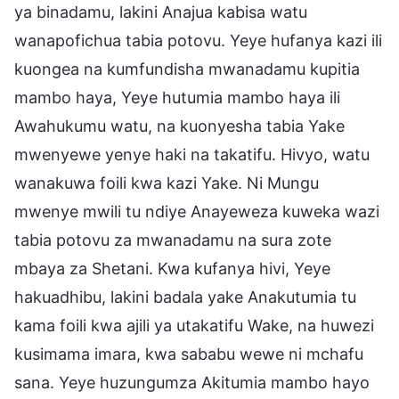
ya binadamu, lakini Anajua kabisa watu
wanapofichua tabia potovu. Yeye hufanya kazi ili
kuongea na kumfundisha mwanadamu kupitia
mambo haya, Yeye hutumia mambo haya ili
Awahukumu watu, na kuonyesha tabia Yake
mwenyewe yenye haki na takatifu. Hivyo, watu
wanakuwa foili kwa kazi Yake. Ni Mungu
mwenye mwili tu ndiye Anayeweza kuweka wazi
tabia potovu za mwanadamu na sura zote
mbaya za Shetani. Kwa kufanya hivi, Yeye
hakuadhibu, lakini badala yake Anakutumia tu
kama foili kwa ajili ya utakatifu Wake, na huwezi
kusimama imara, kwa sababu wewe ni mchafu
sana. Yeye huzungumza Akitumia mambo hayo