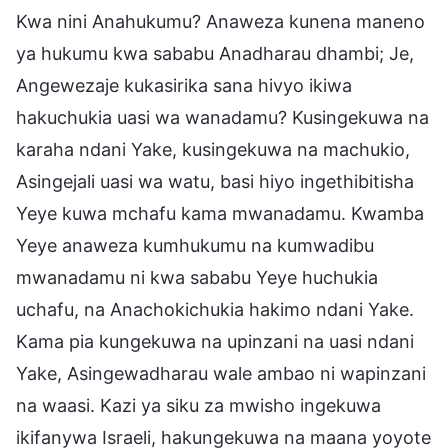
Kwa nini Anahukumu? Anaweza kunena maneno
ya hukumu kwa sababu Anadharau dhambi; Je,
Angewezaje kukasirika sana hivyo ikiwa
hakuchukia uasi wa wanadamu? Kusingekuwa na
karaha ndani Yake, kusingekuwa na machukio,
Asingejali uasi wa watu, basi hiyo ingethibitisha
Yeye kuwa mchafu kama mwanadamu. Kwamba
Yeye anaweza kumhukumu na kumwadibu
mwanadamu ni kwa sababu Yeye huchukia
uchafu, na Anachokichukia hakimo ndani Yake.
Kama pia kungekuwa na upinzani na uasi ndani
Yake, Asingewadharau wale ambao ni wapinzani
na waasi. Kazi ya siku za mwisho ingekuwa
ikifanywa Israeli, hakungekuwa na maana yoyote