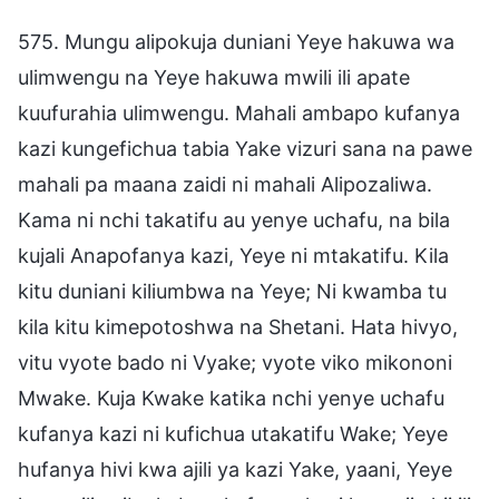
575. Mungu alipokuja duniani Yeye hakuwa wa
ulimwengu na Yeye hakuwa mwili ili apate
kuufurahia ulimwengu. Mahali ambapo kufanya
kazi kungefichua tabia Yake vizuri sana na pawe
mahali pa maana zaidi ni mahali Alipozaliwa.
Kama ni nchi takatifu au yenye uchafu, na bila
kujali Anapofanya kazi, Yeye ni mtakatifu. Kila
kitu duniani kiliumbwa na Yeye; Ni kwamba tu
kila kitu kimepotoshwa na Shetani. Hata hivyo,
vitu vyote bado ni Vyake; vyote viko mikononi
Mwake. Kuja Kwake katika nchi yenye uchafu
kufanya kazi ni kufichua utakatifu Wake; Yeye
hufanya hivi kwa ajili ya kazi Yake, yaani, Yeye