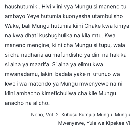
haushutumiki. Hivi viini vya Mungu si maneno tu
ambayo Yeye hutumia kuonyesha utambulisho
Wake, bali Mungu hutumia kiini Chake kwa kimya
na kwa dhati kushughulika na kila mtu. Kwa
maneno mengine, kiini cha Mungu si tupu, wala
si cha nadharia au mafundisho ya dini na hakika
si aina ya maarifa. Si aina ya elimu kwa
mwanadamu, lakini badala yake ni ufunuo wa
kweli wa matendo ya Mungu mwenyewe na ni
kiini ambacho kimefichuliwa cha kile Mungu
anacho na alicho.
Neno, Vol. 2. Kuhusu Kumjua Mungu. Mungu
Mwenyewe, Yule wa Kipekee VI