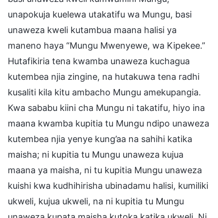
unapokuja kuelewa utakatifu wa Mungu, basi
unaweza kweli kutambua maana halisi ya
maneno haya “Mungu Mwenyewe, wa Kipekee.”
Hutafikiria tena kwamba unaweza kuchagua
kutembea njia zingine, na hutakuwa tena radhi
kusaliti kila kitu ambacho Mungu amekupangia.
Kwa sababu kiini cha Mungu ni takatifu, hiyo ina
maana kwamba kupitia tu Mungu ndipo unaweza
kutembea njia yenye kung’aa na sahihi katika
maisha; ni kupitia tu Mungu unaweza kujua
maana ya maisha, ni tu kupitia Mungu unaweza
kuishi kwa kudhihirisha ubinadamu halisi, kumiliki
ukweli, kujua ukweli, na ni kupitia tu Mungu
unaweza kupata maisha kutoka katika ukweli. Ni