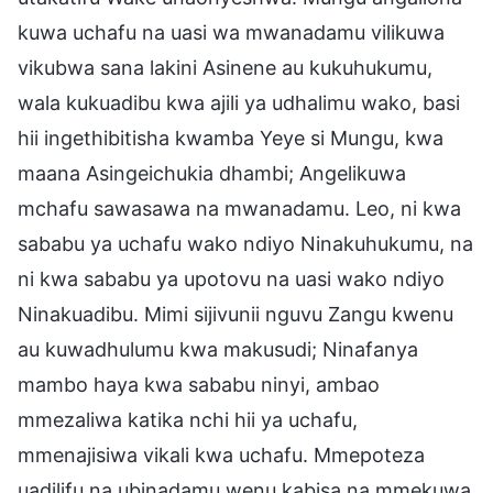
kuwa uchafu na uasi wa mwanadamu vilikuwa
vikubwa sana lakini Asinene au kukuhukumu,
wala kukuadibu kwa ajili ya udhalimu wako, basi
hii ingethibitisha kwamba Yeye si Mungu, kwa
maana Asingeichukia dhambi; Angelikuwa
mchafu sawasawa na mwanadamu. Leo, ni kwa
sababu ya uchafu wako ndiyo Ninakuhukumu, na
ni kwa sababu ya upotovu na uasi wako ndiyo
Ninakuadibu. Mimi sijivunii nguvu Zangu kwenu
au kuwadhulumu kwa makusudi; Ninafanya
mambo haya kwa sababu ninyi, ambao
mmezaliwa katika nchi hii ya uchafu,
mmenajisiwa vikali kwa uchafu. Mmepoteza
uadilifu na ubinadamu wenu kabisa na mmekuwa