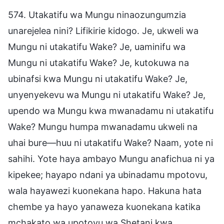
574. Utakatifu wa Mungu ninaozungumzia
unarejelea nini? Lifikirie kidogo. Je, ukweli wa
Mungu ni utakatifu Wake? Je, uaminifu wa
Mungu ni utakatifu Wake? Je, kutokuwa na
ubinafsi kwa Mungu ni utakatifu Wake? Je,
unyenyekevu wa Mungu ni utakatifu Wake? Je,
upendo wa Mungu kwa mwanadamu ni utakatifu
Wake? Mungu humpa mwanadamu ukweli na
uhai bure—huu ni utakatifu Wake? Naam, yote ni
sahihi. Yote haya ambayo Mungu anafichua ni ya
kipekee; hayapo ndani ya ubinadamu mpotovu,
wala hayawezi kuonekana hapo. Hakuna hata
chembe ya hayo yanaweza kuonekana katika
mchakato wa upotovu wa Shetani kwa