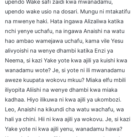
upendo Wake safi zaidi kwa mwanadamu,
upendo wake usio na dosari. Mungu ni mtakatifu
na mwenye haki. Hata ingawa Alizaliwa katika
nchi yenye uchafu, na ingawa Anaishi na watu
hao ambao wamejawa uchafu, kama vile Yesu
alivyoishi na wenye dhambi katika Enzi ya
Neema, si kazi Yake yote kwa ajili ya kuishi kwa
wanadamu wote? Je, si yote ni ili mwanadamu
aweze kuupata wokovu mkuu? Miaka elfu mbili
iliyopita Aliishi na wenye dhambi kwa miaka
kadhaa. Hiyo ilikuwa ni kwa ajili ya ukombozi.
Leo, Anaishi na kikundi cha watu wachafu, wa
hali ya chini. Hii ni kwa ajili ya wokovu. Je, si kazi
Yake yote ni kwa ajili yenu, wanadamu hawa?