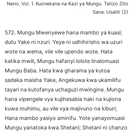
Neno, Vol. 1. Kuonekana na Kazi ya Mungu. Tatizo Zito
Sana: Usaliti (2)
572. Mungu Mwenyewe hana mambo ya kuasi;
dutu Yake ni nzuri. Yeye ni udhihirisho wa uzuri
wote na wema, vile vile upendo wote. Hata
katika mwili, Mungu hafanyi lolote linalomuasi
Mungu Baba. Hata kwa gharama ya kutoa
sadaka maisha Yake, Angekuwa kwa ukamilifu
tayari na kutofanya uchaguzi mwingine. Mungu
hana vipengele vya kujihesabia haki na kujiona
kuwa muhimu, au vile vya majivuno na kiburi;
Hana mambo yasiyo aminifu. Yote yanayomuasi
Mungu yanatoka kwa Shetani; Shetani ni chanzo