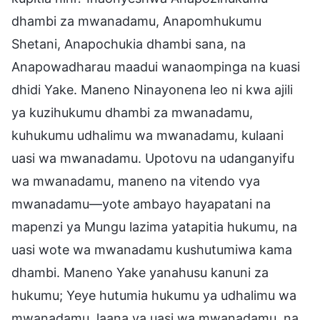
dhambi za mwanadamu, Anapomhukumu
Shetani, Anapochukia dhambi sana, na
Anapowadharau maadui wanaompinga na kuasi
dhidi Yake. Maneno Ninayonena leo ni kwa ajili
ya kuzihukumu dhambi za mwanadamu,
kuhukumu udhalimu wa mwanadamu, kulaani
uasi wa mwanadamu. Upotovu na udanganyifu
wa mwanadamu, maneno na vitendo vya
mwanadamu—yote ambayo hayapatani na
mapenzi ya Mungu lazima yatapitia hukumu, na
uasi wote wa mwanadamu kushutumiwa kama
dhambi. Maneno Yake yanahusu kanuni za
hukumu; Yeye hutumia hukumu ya udhalimu wa
mwanadamu, laana ya uasi wa mwanadamu, na