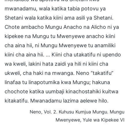
mwanadamu, wala katika tabia potovu ya
Shetani wala katika kiini ama asili ya Shetani.
Chote ambacho Mungu Anacho na Alicho ni ya
kipekee na Mungu tu Mwenyewe anacho kiini
cha aina hii, ni Mungu Mwenyewe tu anamiliki
kiini cha aina hii. … Kiini cha utakatifu ni upendo
wa kweli, lakini hata zaidi ya hili ni kiini cha
ukweli, cha haki na mwanga. Neno “takatifu”
linafaa tu linapotumika kwa Mungu; hakuna
chochote katika uumbaji kinachostahiki kuitwa
kitakatifu. Mwanadamu lazima aelewe hilo.
Neno, Vol. 2. Kuhusu Kumjua Mungu. Mungu
Mwenyewe, Yule wa Kipekee VI