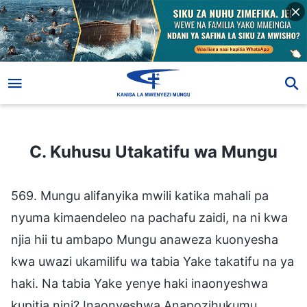
C. Kuhusu Utakatifu wa Mungu
C. Kuhusu Utakatifu wa Mungu
569. Mungu alifanyika mwili katika mahali pa
nyuma kimaendeleo na pachafu zaidi, na ni kwa
njia hii tu ambapo Mungu anaweza kuonyesha
kwa uwazi ukamilifu wa tabia Yake takatifu na ya
haki. Na tabia Yake yenye haki inaonyeshwa
kupitia nini? Inaonyeshwa Anapozihukumu