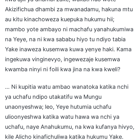
Akizifichua dhambi za mwanadamu, hakuna mtu
au kitu kinachoweza kuepuka hukumu hii;
mambo yote ambayo ni machafu yanahukumiwa
na Yeye, na ni kwa sababu hiyo tu ndiyo tabia
Yake inaweza kusemwa kuwa yenye haki. Kama
ingekuwa vinginevyo, ingewezaje kusemwa
kwamba ninyi ni foili kwa jina na kwa kweli?
… Ni kupitia watu ambao wanatoka katika nchi
ya uchafu ndipo utakatifu wa Mungu
unaonyeshwa; leo, Yeye hutumia uchafu
ulioonyeshwa katika watu hawa wa nchi ya
uchafu, naye Anahukumu, na kwa kufanya hivyo,
kile Alicho kinafichuliwa katika hukumu Yake.