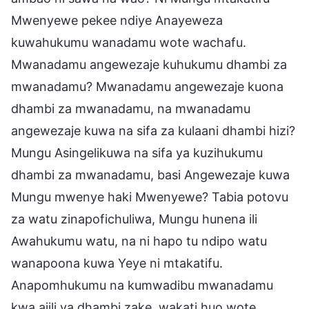
Mwenyewe pekee ndiye Anayeweza
kuwahukumu wanadamu wote wachafu.
Mwanadamu angewezaje kuhukumu dhambi za
mwanadamu? Mwanadamu angewezaje kuona
dhambi za mwanadamu, na mwanadamu
angewezaje kuwa na sifa za kulaani dhambi hizi?
Mungu Asingelikuwa na sifa ya kuzihukumu
dhambi za mwanadamu, basi Angewezaje kuwa
Mungu mwenye haki Mwenyewe? Tabia potovu
za watu zinapofichuliwa, Mungu hunena ili
Awahukumu watu, na ni hapo tu ndipo watu
wanapoona kuwa Yeye ni mtakatifu.
Anapomhukumu na kumwadibu mwanadamu
kwa ajili ya dhambi zake, wakati huo wote