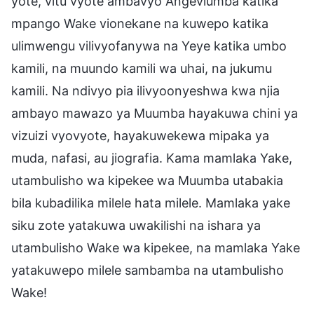
yote, vitu vyote ambavyo Angeviumba katika
mpango Wake vionekane na kuwepo katika
ulimwengu vilivyofanywa na Yeye katika umbo
kamili, na muundo kamili wa uhai, na jukumu
kamili. Na ndivyo pia ilivyoonyeshwa kwa njia
ambayo mawazo ya Muumba hayakuwa chini ya
vizuizi vyovyote, hayakuwekewa mipaka ya
muda, nafasi, au jiografia. Kama mamlaka Yake,
utambulisho wa kipekee wa Muumba utabakia
bila kubadilika milele hata milele. Mamlaka yake
siku zote yatakuwa uwakilishi na ishara ya
utambulisho Wake wa kipekee, na mamlaka Yake
yatakuwepo milele sambamba na utambulisho
Wake!