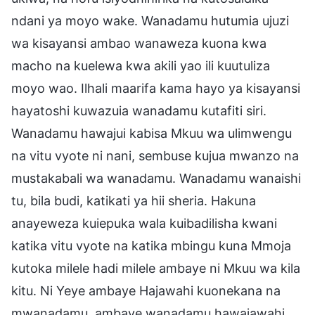
ndani ya moyo wake. Wanadamu hutumia ujuzi
wa kisayansi ambao wanaweza kuona kwa
macho na kuelewa kwa akili yao ili kuutuliza
moyo wao. Ilhali maarifa kama hayo ya kisayansi
hayatoshi kuwazuia wanadamu kutafiti siri.
Wanadamu hawajui kabisa Mkuu wa ulimwengu
na vitu vyote ni nani, sembuse kujua mwanzo na
mustakabali wa wanadamu. Wanadamu wanaishi
tu, bila budi, katikati ya hii sheria. Hakuna
anayeweza kuiepuka wala kuibadilisha kwani
katika vitu vyote na katika mbingu kuna Mmoja
kutoka milele hadi milele ambaye ni Mkuu wa kila
kitu. Ni Yeye ambaye Hajawahi kuonekana na
mwanadamu, ambaye wanadamu hawajawahi