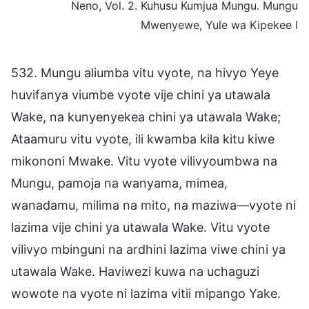
Neno, Vol. 2. Kuhusu Kumjua Mungu. Mungu
Mwenyewe, Yule wa Kipekee I
532. Mungu aliumba vitu vyote, na hivyo Yeye
huvifanya viumbe vyote vije chini ya utawala
Wake, na kunyenyekea chini ya utawala Wake;
Ataamuru vitu vyote, ili kwamba kila kitu kiwe
mikononi Mwake. Vitu vyote vilivyoumbwa na
Mungu, pamoja na wanyama, mimea,
wanadamu, milima na mito, na maziwa—vyote ni
lazima vije chini ya utawala Wake. Vitu vyote
vilivyo mbinguni na ardhini lazima viwe chini ya
utawala Wake. Haviwezi kuwa na uchaguzi
wowote na vyote ni lazima vitii mipango Yake.