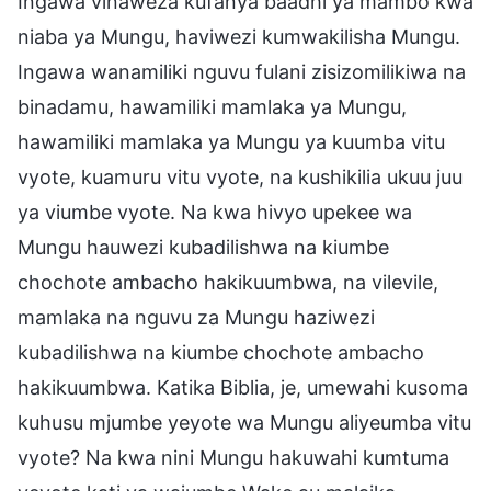
Ingawa vinaweza kufanya baadhi ya mambo kwa
niaba ya Mungu, haviwezi kumwakilisha Mungu.
Ingawa wanamiliki nguvu fulani zisizomilikiwa na
binadamu, hawamiliki mamlaka ya Mungu,
hawamiliki mamlaka ya Mungu ya kuumba vitu
vyote, kuamuru vitu vyote, na kushikilia ukuu juu
ya viumbe vyote. Na kwa hivyo upekee wa
Mungu hauwezi kubadilishwa na kiumbe
chochote ambacho hakikuumbwa, na vilevile,
mamlaka na nguvu za Mungu haziwezi
kubadilishwa na kiumbe chochote ambacho
hakikuumbwa. Katika Biblia, je, umewahi kusoma
kuhusu mjumbe yeyote wa Mungu aliyeumba vitu
vyote? Na kwa nini Mungu hakuwahi kumtuma