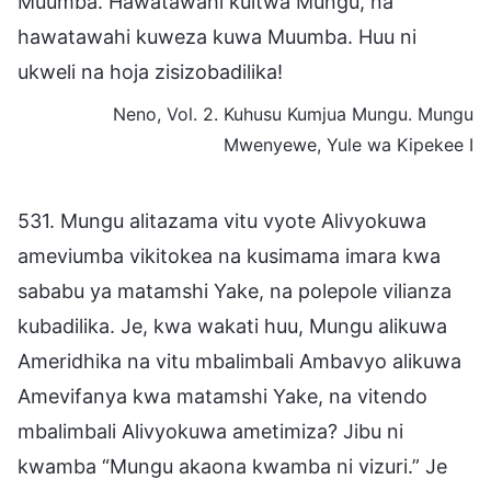
Muumba. Hawatawahi kuitwa Mungu, na
hawatawahi kuweza kuwa Muumba. Huu ni
ukweli na hoja zisizobadilika!
Neno, Vol. 2. Kuhusu Kumjua Mungu. Mungu
Mwenyewe, Yule wa Kipekee I
531. Mungu alitazama vitu vyote Alivyokuwa
ameviumba vikitokea na kusimama imara kwa
sababu ya matamshi Yake, na polepole vilianza
kubadilika. Je, kwa wakati huu, Mungu alikuwa
Ameridhika na vitu mbalimbali Ambavyo alikuwa
Amevifanya kwa matamshi Yake, na vitendo
mbalimbali Alivyokuwa ametimiza? Jibu ni
kwamba “Mungu akaona kwamba ni vizuri.” Je