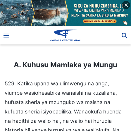
A. Kuhusu Mamlaka ya Mungu
A. Kuhusu Mamlaka ya Mungu
529. Katika upana wa ulimwengu na anga,
viumbe wasiohesabika wanaishi na kuzaliana,
hufuata sheria ya mzunguko wa maisha na
kufuata sheria isiyobadilika. Wanaokufa huenda
na hadithi za walio hai, na walio hai hurudia
historia hii yenye huzuni ya wale waliokufa. Na