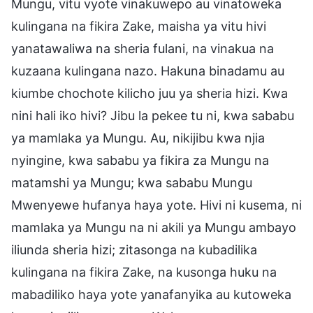
Mungu, vitu vyote vinakuwepo au vinatoweka
kulingana na fikira Zake, maisha ya vitu hivi
yanatawaliwa na sheria fulani, na vinakua na
kuzaana kulingana nazo. Hakuna binadamu au
kiumbe chochote kilicho juu ya sheria hizi. Kwa
nini hali iko hivi? Jibu la pekee tu ni, kwa sababu
ya mamlaka ya Mungu. Au, nikijibu kwa njia
nyingine, kwa sababu ya fikira za Mungu na
matamshi ya Mungu; kwa sababu Mungu
Mwenyewe hufanya haya yote. Hivi ni kusema, ni
mamlaka ya Mungu na ni akili ya Mungu ambayo
iliunda sheria hizi; zitasonga na kubadilika
kulingana na fikira Zake, na kusonga huku na
mabadiliko haya yote yanafanyika au kutoweka