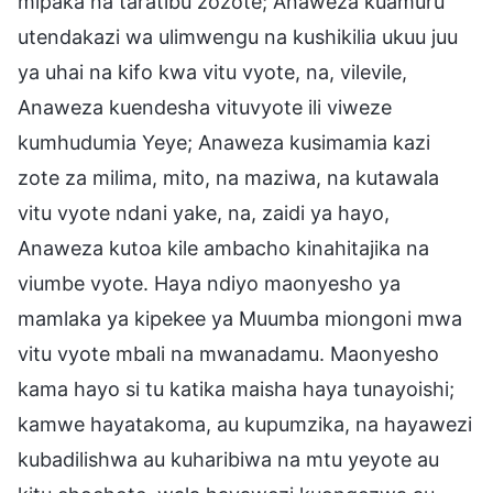
mipaka na taratibu zozote; Anaweza kuamuru
utendakazi wa ulimwengu na kushikilia ukuu juu
ya uhai na kifo kwa vitu vyote, na, vilevile,
Anaweza kuendesha vituvyote ili viweze
kumhudumia Yeye; Anaweza kusimamia kazi
zote za milima, mito, na maziwa, na kutawala
vitu vyote ndani yake, na, zaidi ya hayo,
Anaweza kutoa kile ambacho kinahitajika na
viumbe vyote. Haya ndiyo maonyesho ya
mamlaka ya kipekee ya Muumba miongoni mwa
vitu vyote mbali na mwanadamu. Maonyesho
kama hayo si tu katika maisha haya tunayoishi;
kamwe hayatakoma, au kupumzika, na hayawezi
kubadilishwa au kuharibiwa na mtu yeyote au