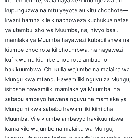
kitu chochote, wala hayawezi kuongezwa au
kupunguzwa na mtu yeyote au kitu chochote—
kwani hamna kile kinachoweza kuchukua nafasi
ya utambulisho wa Muumba, na, hivyo basi,
mamlaka ya Muumba hayawezi kubadilishwa na
kiumbe chochote kilichoumbwa, na hayawezi
kufikiwa na kiumbe chochote ambacho
hakikuumbwa. Chukulia wajumbe na malaika wa
Mungu kwa mfano. Hawamiliki nguvu za Mungu,
isitoshe hawamiliki mamlaka ya Muumba, na
sababu ambayo hawana nguvu na mamlaka ya
Mungu ni kwa sababu hawamiliki kiini cha
Muumba. Vile viumbe ambavyo havikuumbwa,
kama vile wajumbe na malaika wa Mungu,