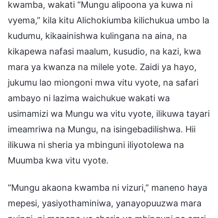
kwamba, wakati “Mungu alipoona ya kuwa ni
vyema,” kila kitu Alichokiumba kilichukua umbo la
kudumu, kikaainishwa kulingana na aina, na
kikapewa nafasi maalum, kusudio, na kazi, kwa
mara ya kwanza na milele yote. Zaidi ya hayo,
jukumu lao miongoni mwa vitu vyote, na safari
ambayo ni lazima waichukue wakati wa
usimamizi wa Mungu wa vitu vyote, ilikuwa tayari
imeamriwa na Mungu, na isingebadilishwa. Hii
ilikuwa ni sheria ya mbinguni iliyotolewa na
Muumba kwa vitu vyote.
“Mungu akaona kwamba ni vizuri,” maneno haya
mepesi, yasiyothaminiwa, yanayopuuzwa mara