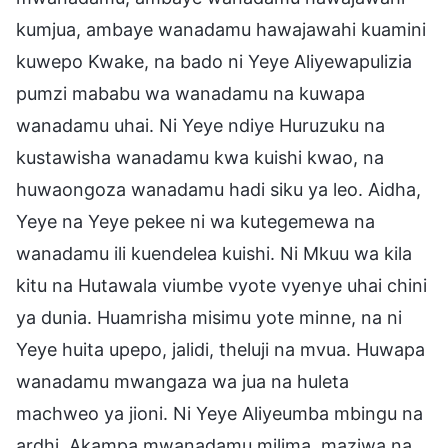
kumjua, ambaye wanadamu hawajawahi kuamini
kuwepo Kwake, na bado ni Yeye Aliyewapulizia
pumzi mababu wa wanadamu na kuwapa
wanadamu uhai. Ni Yeye ndiye Huruzuku na
kustawisha wanadamu kwa kuishi kwao, na
huwaongoza wanadamu hadi siku ya leo. Aidha,
Yeye na Yeye pekee ni wa kutegemewa na
wanadamu ili kuendelea kuishi. Ni Mkuu wa kila
kitu na Hutawala viumbe vyote vyenye uhai chini
ya dunia. Huamrisha misimu yote minne, na ni
Yeye huita upepo, jalidi, theluji na mvua. Huwapa
wanadamu mwangaza wa jua na huleta
machweo ya jioni. Ni Yeye Aliyeumba mbingu na
ardhi, Akampa mwanadamu milima, maziwa na