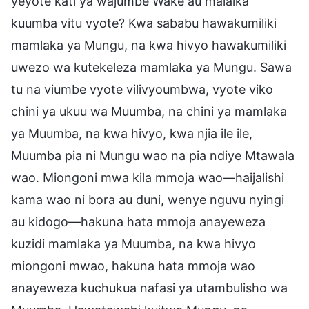
yeyote kati ya wajumbe Wake au malaika
kuumba vitu vyote? Kwa sababu hawakumiliki
mamlaka ya Mungu, na kwa hivyo hawakumiliki
uwezo wa kutekeleza mamlaka ya Mungu. Sawa
tu na viumbe vyote vilivyoumbwa, vyote viko
chini ya ukuu wa Muumba, na chini ya mamlaka
ya Muumba, na kwa hivyo, kwa njia ile ile,
Muumba pia ni Mungu wao na pia ndiye Mtawala
wao. Miongoni mwa kila mmoja wao—haijalishi
kama wao ni bora au duni, wenye nguvu nyingi
au kidogo—hakuna hata mmoja anayeweza
kuzidi mamlaka ya Muumba, na kwa hivyo
miongoni mwao, hakuna hata mmoja wao
anayeweza kuchukua nafasi ya utambulisho wa