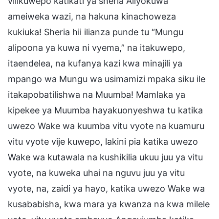
vilikuwepo katikati ya sheria Aliyokuwa
ameiweka wazi, na hakuna kinachoweza
kukiuka! Sheria hii ilianza punde tu “Mungu
alipoona ya kuwa ni vyema,” na itakuwepo,
itaendelea, na kufanya kazi kwa minajili ya
mpango wa Mungu wa usimamizi mpaka siku ile
itakapobatilishwa na Muumba! Mamlaka ya
kipekee ya Muumba hayakuonyeshwa tu katika
uwezo Wake wa kuumba vitu vyote na kuamuru
vitu vyote vije kuwepo, lakini pia katika uwezo
Wake wa kutawala na kushikilia ukuu juu ya vitu
vyote, na kuweka uhai na nguvu juu ya vitu
vyote, na, zaidi ya hayo, katika uwezo Wake wa
kusababisha, kwa mara ya kwanza na kwa milele