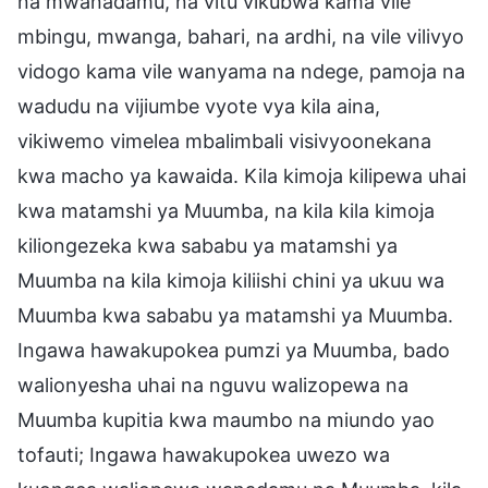
na mwanadamu, na vitu vikubwa kama vile
mbingu, mwanga, bahari, na ardhi, na vile vilivyo
vidogo kama vile wanyama na ndege, pamoja na
wadudu na vijiumbe vyote vya kila aina,
vikiwemo vimelea mbalimbali visivyoonekana
kwa macho ya kawaida. Kila kimoja kilipewa uhai
kwa matamshi ya Muumba, na kila kila kimoja
kiliongezeka kwa sababu ya matamshi ya
Muumba na kila kimoja kiliishi chini ya ukuu wa
Muumba kwa sababu ya matamshi ya Muumba.
Ingawa hawakupokea pumzi ya Muumba, bado
walionyesha uhai na nguvu walizopewa na
Muumba kupitia kwa maumbo na miundo yao
tofauti; Ingawa hawakupokea uwezo wa