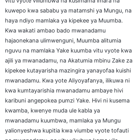
vitu vyote viliumbwa na kusimama imara na
kuwepo kwa sababu ya matamshi ya Mungu, na
haya ndiyo mamlaka ya kipekee ya Muumba.
Kwa wakati ambao bado mwanadamu
hajaonekana ulimwenguni, Muumba alitumia
nguvu na mamlaka Yake kuumba vitu vyote kwa
ajili ya mwanadamu, na Akatumia mbinu Zake za
kipekee kutayarisha mazingira yanayofaa kuishi
mwanadamu. Kwa yote Aliyoyafanya, ilikuwa ni
kwa kumtayarishia mwanadamu ambaye hivi
karibuni angepokea pumzi Yake. Hivi ni kusema
kwamba, kwenye muda ule kabla ya
mwanadamu kuumbwa, mamlaka ya Mungu
yalionyeshwa kupitia kwa viumbe vyote tofauti