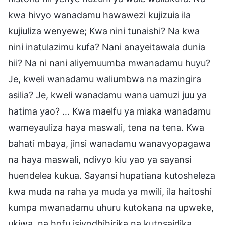
kwa hivyo wanadamu hawawezi kujizuia ila
kujiuliza wenyewe; Kwa nini tunaishi? Na kwa
nini inatulazimu kufa? Nani anayeitawala dunia
hii? Na ni nani aliyemuumba mwanadamu huyu?
Je, kweli wanadamu waliumbwa na mazingira
asilia? Je, kweli wanadamu wana uamuzi juu ya
hatima yao? … Kwa maelfu ya miaka wanadamu
wameyauliza haya maswali, tena na tena. Kwa
bahati mbaya, jinsi wanadamu wanavyopagawa
na haya maswali, ndivyo kiu yao ya sayansi
huendelea kukua. Sayansi hupatiana kutosheleza
kwa muda na raha ya muda ya mwili, ila haitoshi
kumpa mwanadamu uhuru kutokana na upweke,
ukiwa, na hofu isiyodhihirika na kutosaidika