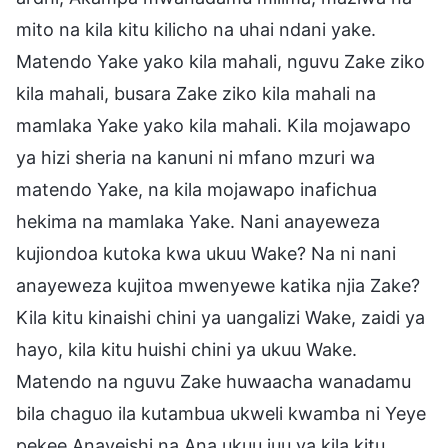
mito na kila kitu kilicho na uhai ndani yake.
Matendo Yake yako kila mahali, nguvu Zake ziko
kila mahali, busara Zake ziko kila mahali na
mamlaka Yake yako kila mahali. Kila mojawapo
ya hizi sheria na kanuni ni mfano mzuri wa
matendo Yake, na kila mojawapo inafichua
hekima na mamlaka Yake. Nani anayeweza
kujiondoa kutoka kwa ukuu Wake? Na ni nani
anayeweza kujitoa mwenyewe katika njia Zake?
Kila kitu kinaishi chini ya uangalizi Wake, zaidi ya
hayo, kila kitu huishi chini ya ukuu Wake.
Matendo na nguvu Zake huwaacha wanadamu
bila chaguo ila kutambua ukweli kwamba ni Yeye
pekee Anayeishi na Ana ukuu juu ya kila kitu.