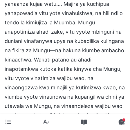
yanaanza kujaa watu…. Majira ya kuchipua
yanapowadia vitu yote vinahuishwa, na hili ndilo
tendo la kimiujiza la Muumba. Mungu
anapotimiza ahadi zake, vitu vyote mbinguni na
duniani vinafanywa upya na kubadilika kulingana
na fikira za Mungu—na hakuna kiumbe ambacho
kinaachwa. Wakati patano au ahadi
inapotamkwa kutoka katika kinywa cha Mungu,
vitu vyote vinatimiza wajibu wao, na
vinaongozwa kwa minajili ya kutimizwa kwao, na
viumbe vyote vinaundwa na kupangiliwa chini ya
utawala wa Mungu, na vinaendeleza wajibu wao
maalum, na kutumikia jukumu lao husika. Haya
ndiyo maonyesho ya mamlaka ya Muumba.