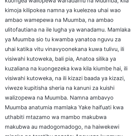
kuongea waliopewa wanadamu na Muumba, kila
kimoja kilipokea namna ya kuelezea uhai wao
ambao wamepewa na Muumba, na ambao
ulitofautiana na ile lugha ya wanadamu. Mamlaka
ya Muumba sio tu kwamba yanatoa nguvu za
uhai katika vitu vinavyoonekana kuwa tulivu, ili
visiwahi kutoweka, bali pia, Anatoa silika ya
kuzaliana na kuongezeka kwa kila kiumbe hai, ili
visiwahi kutoweka, na ili kizazi baada ya kizazi,
viweze kupitisha sheria na kanuni za kuishi
walizopewa na Muumba. Namna ambavyo
Muumba anatumia mamlaka Yake haifuati kwa
uthabiti mtazamo wa mambo makubwa
makubwa au madogomadogo, na haiwekewi