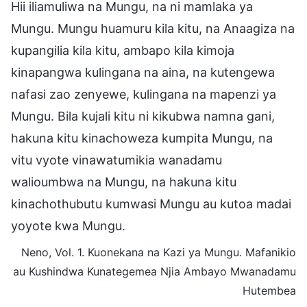
Hii iliamuliwa na Mungu, na ni mamlaka ya
Mungu. Mungu huamuru kila kitu, na Anaagiza na
kupangilia kila kitu, ambapo kila kimoja
kinapangwa kulingana na aina, na kutengewa
nafasi zao zenyewe, kulingana na mapenzi ya
Mungu. Bila kujali kitu ni kikubwa namna gani,
hakuna kitu kinachoweza kumpita Mungu, na
vitu vyote vinawatumikia wanadamu
walioumbwa na Mungu, na hakuna kitu
kinachothubutu kumwasi Mungu au kutoa madai
yoyote kwa Mungu.
Neno, Vol. 1. Kuonekana na Kazi ya Mungu. Mafanikio
au Kushindwa Kunategemea Njia Ambayo Mwanadamu
Hutembea