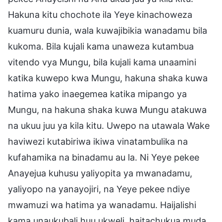
Hakuna kitu chochote ila Yeye kinachoweza
kuamuru dunia, wala kuwajibikia wanadamu bila
kukoma. Bila kujali kama unaweza kutambua
vitendo vya Mungu, bila kujali kama unaamini
katika kuwepo kwa Mungu, hakuna shaka kuwa
hatima yako inaegemea katika mipango ya
Mungu, na hakuna shaka kuwa Mungu atakuwa
na ukuu juu ya kila kitu. Uwepo na utawala Wake
haviwezi kutabiriwa ikiwa vinatambulika na
kufahamika na binadamu au la. Ni Yeye pekee
Anayejua kuhusu yaliyopita ya mwanadamu,
yaliyopo na yanayojiri, na Yeye pekee ndiye
mwamuzi wa hatima ya wanadamu. Haijalishi
kama unaukubali huu ukweli, haitachukua muda