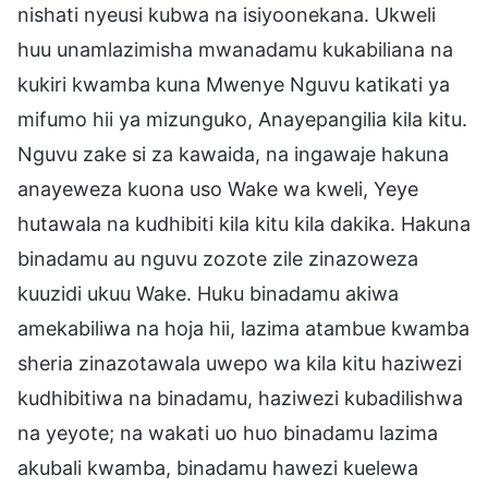
nishati nyeusi kubwa na isiyoonekana. Ukweli
huu unamlazimisha mwanadamu kukabiliana na
kukiri kwamba kuna Mwenye Nguvu katikati ya
mifumo hii ya mizunguko, Anayepangilia kila kitu.
Nguvu zake si za kawaida, na ingawaje hakuna
anayeweza kuona uso Wake wa kweli, Yeye
hutawala na kudhibiti kila kitu kila dakika. Hakuna
binadamu au nguvu zozote zile zinazoweza
kuuzidi ukuu Wake. Huku binadamu akiwa
amekabiliwa na hoja hii, lazima atambue kwamba
sheria zinazotawala uwepo wa kila kitu haziwezi
kudhibitiwa na binadamu, haziwezi kubadilishwa
na yeyote; na wakati uo huo binadamu lazima
akubali kwamba, binadamu hawezi kuelewa