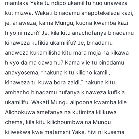
mamlaka Yake tu ndipo ukamilifu huo unaweza
kutimizwa. Wakati binadamu anapotekeleza kazi,
je, anaweza, kama Mungu, kuona kwamba kazi
hiyo ni nzuri? Je, kila kitu anachofanya binadamu
kinaweza kufikia ukamilifu? Je, binadamu
anaweza kukamilisha kitu mara moja na kikawa
hivyo daima dawamu? Kama vile tu binadamu
anavyosema, “hakuna kitu kilicho kamili,
kinaweza tu kuwa bora zaidi,” hakuna kitu
ambacho binadamu hufanya kinaweza kufikia
ukamilifu. Wakati Mungu alipoona kwamba kile
Alichokuwa amefanya na kutimiza kilikuwa
chema, kila kitu kilichoumbwa na Mungu
kiliwekwa kwa matamshi Yake, hivi ni kusema