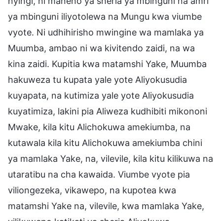
nyingi, ni maneno ya sheria ya mbinguni na amri
ya mbinguni iliyotolewa na Mungu kwa viumbe
vyote. Ni udhihirisho mwingine wa mamlaka ya
Muumba, ambao ni wa kivitendo zaidi, na wa
kina zaidi. Kupitia kwa matamshi Yake, Muumba
hakuweza tu kupata yale yote Aliyokusudia
kuyapata, na kutimiza yale yote Aliyokusudia
kuyatimiza, lakini pia Aliweza kudhibiti mikononi
Mwake, kila kitu Alichokuwa amekiumba, na
kutawala kila kitu Alichokuwa amekiumba chini
ya mamlaka Yake, na, vilevile, kila kitu kilikuwa na
utaratibu na cha kawaida. Viumbe vyote pia
viliongezeka, vikawepo, na kupotea kwa
matamshi Yake na, vilevile, kwa mamlaka Yake,