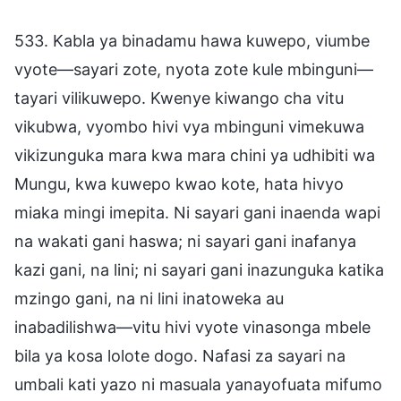
533. Kabla ya binadamu hawa kuwepo, viumbe
vyote—sayari zote, nyota zote kule mbinguni—
tayari vilikuwepo. Kwenye kiwango cha vitu
vikubwa, vyombo hivi vya mbinguni vimekuwa
vikizunguka mara kwa mara chini ya udhibiti wa
Mungu, kwa kuwepo kwao kote, hata hivyo
miaka mingi imepita. Ni sayari gani inaenda wapi
na wakati gani haswa; ni sayari gani inafanya
kazi gani, na lini; ni sayari gani inazunguka katika
mzingo gani, na ni lini inatoweka au
inabadilishwa—vitu hivi vyote vinasonga mbele
bila ya kosa lolote dogo. Nafasi za sayari na
umbali kati yazo ni masuala yanayofuata mifumo