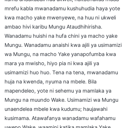
mrefu kabla mwanadamu kushuhudia haya yote
kwa macho yake mwenyewe, na huu ni ukweli
ambao hivi karibu Mungu Ataudhihirisha.
Wanadamu huishi na hufa chini ya macho yake
Mungu. Wanadamu anaishi kwa ajili ya usimamizi
wa Mungu, na macho Yake yanapofumba kwa
mara ya mwisho, hiyo pia ni kwa ajili ya
usimamizi huo huo. Tena na tena, mwanadamu
huja na kwenda, nyuma na mbele. Bila
mapendeleo, yote ni sehemu ya mamlaka ya
Mungu na muundo Wake. Usimamizi wa Mungu
unaendelea mbele kwa kudumu; haujawahi
kusimama. Atawafanya wanadamu wafahamu
uwepo Wake, waamini katika mamlaka Yake,