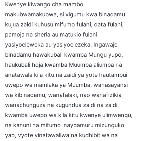
Kwenye kiwango cha mambo
makubwamakubwa, si vigumu kwa binadamu
kujua zaidi kuhusu mifumo fulani, data fulani,
pamoja na sheria au matukio fulani
yasiyoeleweka au yasiyoelezeka. Ingawaje
binadamu hawakubali kwamba Mungu yupo,
haukubali hoja kwamba Muumba aliumba na
anatawala kila kitu na zaidi ya yote hautambui
uwepo wa mamlaka ya Muumba, wanasayansi
wa kibinadamu, wanafalaki, nao wanafizikia
wanachunguza na kugundua zaidi na zaidi
kwamba uwepo wa kila kitu kwenye ulimwengu,
na kanuni na mifumo inayoamuru mizunguko
yao, vyote vinatawaliwa na kudhibitiwa na