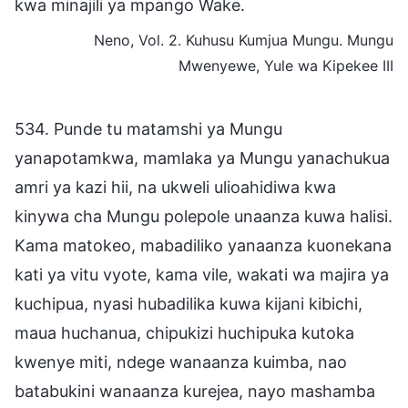
kwa minajili ya mpango Wake.
Neno, Vol. 2. Kuhusu Kumjua Mungu. Mungu
Mwenyewe, Yule wa Kipekee III
534. Punde tu matamshi ya Mungu
yanapotamkwa, mamlaka ya Mungu yanachukua
amri ya kazi hii, na ukweli ulioahidiwa kwa
kinywa cha Mungu polepole unaanza kuwa halisi.
Kama matokeo, mabadiliko yanaanza kuonekana
kati ya vitu vyote, kama vile, wakati wa majira ya
kuchipua, nyasi hubadilika kuwa kijani kibichi,
maua huchanua, chipukizi huchipuka kutoka
kwenye miti, ndege wanaanza kuimba, nao
batabukini wanaanza kurejea, nayo mashamba