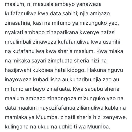
maalum, ni masuala ambayo yanaweza
kufafanuliwa kwa data sahihi; njia ambazo
zinasafiria, kasi na mifumo ya mizunguko yao,
nyakati ambapo zinapatikana kwenye nafasi
mbalimbali zinaweza kufafanuliwa kwa usahihi
na kufafanuliwa kwa sheria maalum. Kwa miaka
na mikaka sayari zimefuata sheria hizi na
hazijawahi kukosea hata kidogo. Hakuna nguvu
inayoweza kubadilisha au kuharibu njia zao au
mifumo ambayo zinafuata. Kwa sababu sheria
maalum ambazo zinaongoza mizunguko yao na
data maalum inayozifafanua ziliamuliwa kabla na
mamlaka ya Muumba, zinatii sheria hizi zenyewe,
kulingana na ukuu na udhibiti wa Muumba.