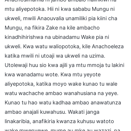
mtu aliyepotoka. Hii ni kwa sababu Mungu ni
ukweli, mwili Anaouvalia unamiliki pia kiini cha
Mungu, na fikira Zake na kile ambacho
kinadhihirishwa na ubinadamu Wake pia ni
ukweli. Kwa watu waliopotoka, kile Anachoeleza
katika mwili ni utoaji wa ukweli na uzima.
Utolewaji huu sio kwa ajili ya mtu mmoja tu lakini
kwa wanadamu wote. Kwa mtu yeyote
aliyepotoka, katika moyo wake kunao tu wale
watu wachache ambao wanahusiana na yeye.
Kunao tu hao watu kadhaa ambao anawatunza
ambao anajali kuwahusu. Wakati janga
linakaribia, anafikiria kwanza kuhusu watoto
wake mwenyewe, mume au mke au wazazi, na