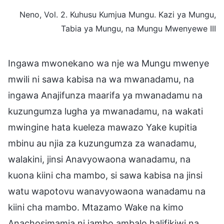
Neno, Vol. 2. Kuhusu Kumjua Mungu. Kazi ya Mungu,
Tabia ya Mungu, na Mungu Mwenyewe III
Ingawa mwonekano wa nje wa Mungu mwenye
mwili ni sawa kabisa na wa mwanadamu, na
ingawa Anajifunza maarifa ya mwanadamu na
kuzungumza lugha ya mwanadamu, na wakati
mwingine hata kueleza mawazo Yake kupitia
mbinu au njia za kuzungumza za wanadamu,
walakini, jinsi Anavyowaona wanadamu, na
kuona kiini cha mambo, si sawa kabisa na jinsi
watu wapotovu wanavyowaona wanadamu na
kiini cha mambo. Mtazamo Wake na kimo
Anachosimamia ni jambo ambalo halifikiwi na