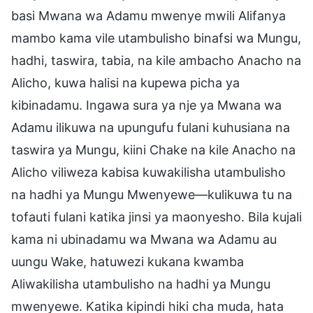
basi Mwana wa Adamu mwenye mwili Alifanya
mambo kama vile utambulisho binafsi wa Mungu,
hadhi, taswira, tabia, na kile ambacho Anacho na
Alicho, kuwa halisi na kupewa picha ya
kibinadamu. Ingawa sura ya nje ya Mwana wa
Adamu ilikuwa na upungufu fulani kuhusiana na
taswira ya Mungu, kiini Chake na kile Anacho na
Alicho viliweza kabisa kuwakilisha utambulisho
na hadhi ya Mungu Mwenyewe—kulikuwa tu na
tofauti fulani katika jinsi ya maonyesho. Bila kujali
kama ni ubinadamu wa Mwana wa Adamu au
uungu Wake, hatuwezi kukana kwamba
Aliwakilisha utambulisho na hadhi ya Mungu
mwenyewe. Katika kipindi hiki cha muda, hata