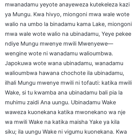
mwanadamu yeyote anayeweza kutekeleza kazi
ya Mungu. Kwa hivyo, miongoni mwa wale wote
walio na umbo la binadamu kama Lake, miongoni
mwa wale wote walio na ubinadamu, Yeye pekee
ndiye Mungu mwenye mwili Mwenyewe—
wengine wote ni wanadamu walioumbwa.
Japokuwa wote wana ubinadamu, wanadamu
walioumbwa hawana chochote ila ubinadamu,
ilhali Mungu mwenye mwili ni tofauti: katika mwili
Wake, si tu kwamba ana ubinadamu bali pia la
muhimu zaidi Ana uungu. Ubinadamu Wake
waweza kuonekana katika mwonekano wa nje
wa mwili Wake na katika maisha Yake ya kila
siku; ila uungu Wake ni vigumu kuonekana. Kwa