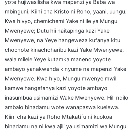
yote hujiwasilisha kwa mapenzi ya Baba wa
mbinguni. Kiini cha Kristo ni Roho, yaani, uungu.
Kwa hivyo, chemichemi Yake ni ile ya Mungu
Mwenyewe; Dutu hii haitapinga kazi Yake
Mwenyewe, na Yeye hangeweza kufanya kitu
chochote kinachoharibu kazi Yake Mwenyewe,
wala milele Yeye kutamka maneno yoyote
ambayo yanakwenda kinyume na mapenzi Yake
Mwenyewe. Kwa hiyo, Mungu mwenye mwili
kamwe hangefanya kazi yoyote ambayo
inasumbua usimamizi Wake Mwenyewe. Hili ndilo
ambalo binadamu wote wanapaswa kuelewa.
Kiini cha kazi ya Roho Mtakatifu ni kuokoa
binadamu na ni kwa ajili ya usimamizi wa Mungu