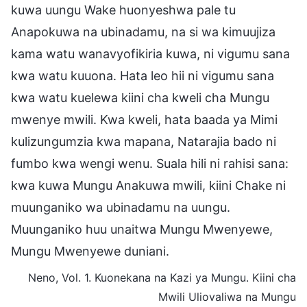
kuwa uungu Wake huonyeshwa pale tu
Anapokuwa na ubinadamu, na si wa kimuujiza
kama watu wanavyofikiria kuwa, ni vigumu sana
kwa watu kuuona. Hata leo hii ni vigumu sana
kwa watu kuelewa kiini cha kweli cha Mungu
mwenye mwili. Kwa kweli, hata baada ya Mimi
kulizungumzia kwa mapana, Natarajia bado ni
fumbo kwa wengi wenu. Suala hili ni rahisi sana:
kwa kuwa Mungu Anakuwa mwili, kiini Chake ni
muunganiko wa ubinadamu na uungu.
Muunganiko huu unaitwa Mungu Mwenyewe,
Mungu Mwenyewe duniani.
Neno, Vol. 1. Kuonekana na Kazi ya Mungu. Kiini cha
Mwili Uliovaliwa na Mungu