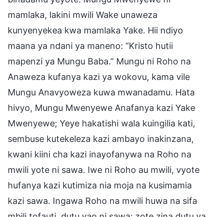
mamlaka, lakini mwili Wake unaweza
kunyenyekea kwa mamlaka Yake. Hii ndiyo
maana ya ndani ya maneno: “Kristo hutii
mapenzi ya Mungu Baba.” Mungu ni Roho na
Anaweza kufanya kazi ya wokovu, kama vile
Mungu Anavyoweza kuwa mwanadamu. Hata
hivyo, Mungu Mwenyewe Anafanya kazi Yake
Mwenyewe; Yeye hakatishi wala kuingilia kati,
sembuse kutekeleza kazi ambayo inakinzana,
kwani kiini cha kazi inayofanywa na Roho na
mwili yote ni sawa. Iwe ni Roho au mwili, vyote
hufanya kazi kutimiza nia moja na kusimamia
kazi sawa. Ingawa Roho na mwili huwa na sifa
mbili tofauti, dutu yao ni sawa; zote zina dutu ya