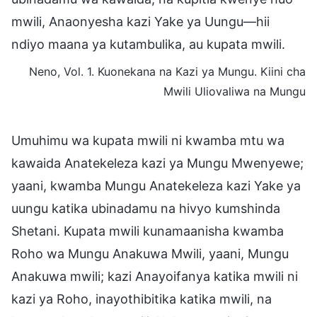
mwili, Anaonyesha kazi Yake ya Uungu—hii
ndiyo maana ya kutambulika, au kupata mwili.
Neno, Vol. 1. Kuonekana na Kazi ya Mungu. Kiini cha
Mwili Uliovaliwa na Mungu
Umuhimu wa kupata mwili ni kwamba mtu wa
kawaida Anatekeleza kazi ya Mungu Mwenyewe;
yaani, kwamba Mungu Anatekeleza kazi Yake ya
uungu katika ubinadamu na hivyo kumshinda
Shetani. Kupata mwili kunamaanisha kwamba
Roho wa Mungu Anakuwa Mwili, yaani, Mungu
Anakuwa mwili; kazi Anayoifanya katika mwili ni
kazi ya Roho, inayothibitika katika mwili, na