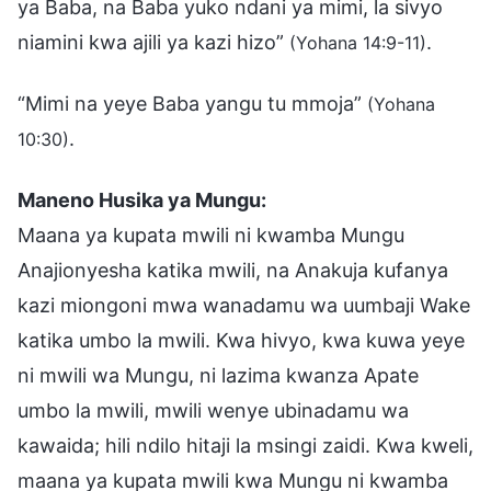
ya Baba, na Baba yuko ndani ya mimi, la sivyo
niamini kwa ajili ya kazi hizo”
.
(Yohana 14:9-11)
“Mimi na yeye Baba yangu tu mmoja”
(Yohana
.
10:30)
Maneno Husika ya Mungu:
Maana ya kupata mwili ni kwamba Mungu
Anajionyesha katika mwili, na Anakuja kufanya
kazi miongoni mwa wanadamu wa uumbaji Wake
katika umbo la mwili. Kwa hivyo, kwa kuwa yeye
ni mwili wa Mungu, ni lazima kwanza Apate
umbo la mwili, mwili wenye ubinadamu wa
kawaida; hili ndilo hitaji la msingi zaidi. Kwa kweli,
maana ya kupata mwili kwa Mungu ni kwamba