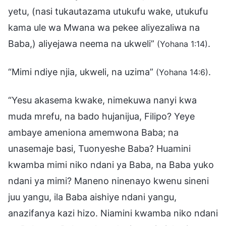
yetu, (nasi tukautazama utukufu wake, utukufu
kama ule wa Mwana wa pekee aliyezaliwa na
Baba,) aliyejawa neema na ukweli”
.
(Yohana 1:14)
“Mimi ndiye njia, ukweli, na uzima”
.
(Yohana 14:6)
“Yesu akasema kwake, nimekuwa nanyi kwa
muda mrefu, na bado hujanijua, Filipo? Yeye
ambaye ameniona amemwona Baba; na
unasemaje basi, Tuonyeshe Baba? Huamini
kwamba mimi niko ndani ya Baba, na Baba yuko
ndani ya mimi? Maneno ninenayo kwenu sineni
juu yangu, ila Baba aishiye ndani yangu,
anazifanya kazi hizo. Niamini kwamba niko ndani