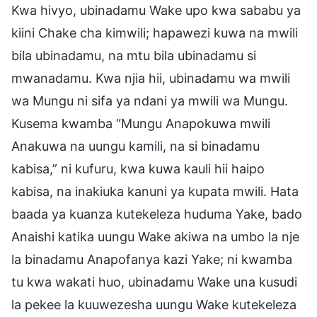
Kwa hivyo, ubinadamu Wake upo kwa sababu ya
kiini Chake cha kimwili; hapawezi kuwa na mwili
bila ubinadamu, na mtu bila ubinadamu si
mwanadamu. Kwa njia hii, ubinadamu wa mwili
wa Mungu ni sifa ya ndani ya mwili wa Mungu.
Kusema kwamba “Mungu Anapokuwa mwili
Anakuwa na uungu kamili, na si binadamu
kabisa,” ni kufuru, kwa kuwa kauli hii haipo
kabisa, na inakiuka kanuni ya kupata mwili. Hata
baada ya kuanza kutekeleza huduma Yake, bado
Anaishi katika uungu Wake akiwa na umbo la nje
la binadamu Anapofanya kazi Yake; ni kwamba
tu kwa wakati huo, ubinadamu Wake una kusudi
la pekee la kuuwezesha uungu Wake kutekeleza