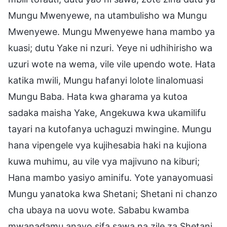
Mungu Mwenyewe, na utambulisho wa Mungu
Mwenyewe. Mungu Mwenyewe hana mambo ya
kuasi; dutu Yake ni nzuri. Yeye ni udhihirisho wa
uzuri wote na wema, vile vile upendo wote. Hata
katika mwili, Mungu hafanyi lolote linalomuasi
Mungu Baba. Hata kwa gharama ya kutoa
sadaka maisha Yake, Angekuwa kwa ukamilifu
tayari na kutofanya uchaguzi mwingine. Mungu
hana vipengele vya kujihesabia haki na kujiona
kuwa muhimu, au vile vya majivuno na kiburi;
Hana mambo yasiyo aminifu. Yote yanayomuasi
Mungu yanatoka kwa Shetani; Shetani ni chanzo
cha ubaya na uovu wote. Sababu kwamba
mwanadamu anayo sifa sawa na zile za Shetani