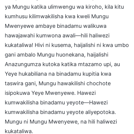
ya Mungu katika ulimwengu wa kiroho, kila kitu
kumhusu kilimwakilisha kwa kweli Mungu
Mwenyewe ambaye binadamu walikuwa
hawajawahi kumwona awali—hili haliwezi
kukataliwa! Hivi ni kusema, haijalishi ni kwa umbo
gani ambalo Mungu huonekana, haijalishi
Anazungumza kutoka katika mtazamo upi, au
Yeye hukabiliana na binadamu kupitia kwa
taswira gani, Mungu hawakilishi chochote
isipokuwa Yeye Mwenyewe. Hawezi
kumwakilisha binadamu yeyote—Hawezi
kumwakilisha binadamu yeyote aliyepotoka.
Mungu ni Mungu Mwenyewe, na hili haliwezi
kukataliwa.