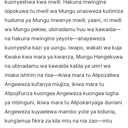
kuonyeshwa kwa mwili. Hakuna mwingine
isipokuwa tu mwili wa Mungu unaoweza kutimiza
huduma ya Mungu mwenye mwili; yaani, ni mwili
wa Mungu pekee, ubinadamu huu wa kawaida—
na hakuna mwingine yeyote—anayeweza
kuonyesha kazi ya uungu. Iwapo, wakati wa kuja
Kwake kwa mara ya kwanza, Mungu Hangekuwa
na ubinadamu wa kawaida kabla ya umri wa
miaka ishirini na tisa—ikiwa mara tu Alipozaliwa
Angeweza kufanya miujiza, ikiwa mara tu
Alipojifunza kuongea Angeweza kuongea lugha
ya mbinguni, ikiwa mara tu Alipokanyaga duniani
Angeweza kuyaelewa mambo yote ya kidunia,
kung’amua fikira za kila mtu na nia zao—mtu