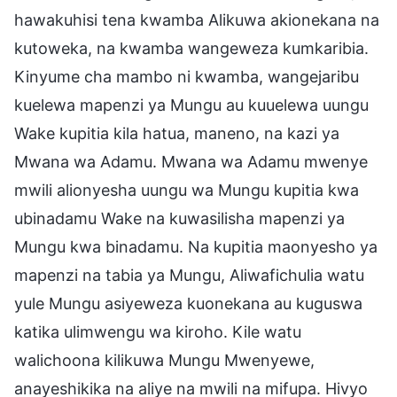
hawakuhisi tena kwamba Alikuwa akionekana na
kutoweka, na kwamba wangeweza kumkaribia.
Kinyume cha mambo ni kwamba, wangejaribu
kuelewa mapenzi ya Mungu au kuuelewa uungu
Wake kupitia kila hatua, maneno, na kazi ya
Mwana wa Adamu. Mwana wa Adamu mwenye
mwili alionyesha uungu wa Mungu kupitia kwa
ubinadamu Wake na kuwasilisha mapenzi ya
Mungu kwa binadamu. Na kupitia maonyesho ya
mapenzi na tabia ya Mungu, Aliwafichulia watu
yule Mungu asiyeweza kuonekana au kuguswa
katika ulimwengu wa kiroho. Kile watu
walichoona kilikuwa Mungu Mwenyewe,
anayeshikika na aliye na mwili na mifupa. Hivyo