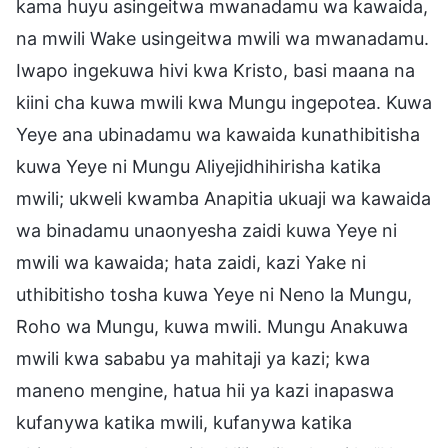
kama huyu asingeitwa mwanadamu wa kawaida,
na mwili Wake usingeitwa mwili wa mwanadamu.
Iwapo ingekuwa hivi kwa Kristo, basi maana na
kiini cha kuwa mwili kwa Mungu ingepotea. Kuwa
Yeye ana ubinadamu wa kawaida kunathibitisha
kuwa Yeye ni Mungu Aliyejidhihirisha katika
mwili; ukweli kwamba Anapitia ukuaji wa kawaida
wa binadamu unaonyesha zaidi kuwa Yeye ni
mwili wa kawaida; hata zaidi, kazi Yake ni
uthibitisho tosha kuwa Yeye ni Neno la Mungu,
Roho wa Mungu, kuwa mwili. Mungu Anakuwa
mwili kwa sababu ya mahitaji ya kazi; kwa
maneno mengine, hatua hii ya kazi inapaswa
kufanywa katika mwili, kufanywa katika