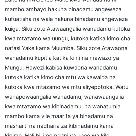
mambo ambayo hakuna binadamu angeweza
kufuatisha na wala hakuna binadamu angeweza
kuiga. Siku zote Atawaangalia wanadamu kutoka
kwa mtazamo wa uungu, kutoka katika kimo cha
nafasi Yake kama Muumba. Siku zote Atawaona
wanadamu kupitia katika kiini na mawazo ya
Mungu. Hawezi kabisa kuwaona wanadamu
kutoka katika kimo cha mtu wa kawaida na
kutoka kwa mtazamo wa mtu aliyepotoka. Watu
wanapowaangalia wanadamu, wanawaangalia
kwa mtazamo wa kibinadamu, na wanatumia
mambo kama vile maarifa ya binadamu na
masharti na nadharia za kibinadamu kama
kipimo. Hali hii imo ndani ya upeo wa kile