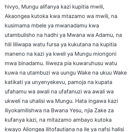
hivyo, Mungu alifanya kazi kupitia mwili,
Akaongea kutoka kwa mtazamo wa mwili, na
kusimama mbele ya mwanadamu kwa
utambulisho na hadhi ya Mwana wa Adamu, na
hili liliwapa watu fursa ya kukutana na kupitia
maneno na kazi ya kweli ya Mungu miongoni
mwa binadamu. Iliweza pia kuwaruhusu watu
kuwa na utambuzi wa uungu Wake na ukuu Wake
katikati ya unyenyekevu, pamoja na kupata
ufahamu wa awali na ufafanuzi wa awali wa
ukweli na uhalisi wa Mungu. Hata ingawa kazi
iliyokamilishwa na Bwana Yesu, njia Zake za
kufanya kazi, na mitazamo ambayo kutoka
kwayo Aliongea ilitofautiana na ile ya nafsi halisi