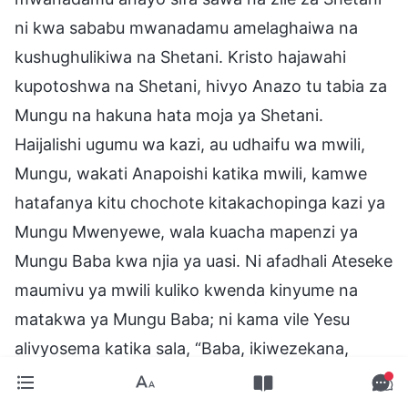
ni kwa sababu mwanadamu amelaghaiwa na
kushughulikiwa na Shetani. Kristo hajawahi
kupotoshwa na Shetani, hivyo Anazo tu tabia za
Mungu na hakuna hata moja ya Shetani.
Haijalishi ugumu wa kazi, au udhaifu wa mwili,
Mungu, wakati Anapoishi katika mwili, kamwe
hatafanya kitu chochote kitakachopinga kazi ya
Mungu Mwenyewe, wala kuacha mapenzi ya
Mungu Baba kwa njia ya uasi. Ni afadhali Ateseke
maumivu ya mwili kuliko kwenda kinyume na
matakwa ya Mungu Baba; ni kama vile Yesu
alivyosema katika sala, “Baba, ikiwezekana,
kikombe hiki kiniepuke; walakini, si kama
nitakavyo mimi, bali kama utakavyo Wewe.”