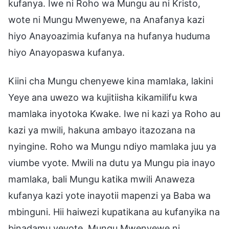
kufanya. Iwe ni Roho wa Mungu au ni Kristo,
wote ni Mungu Mwenyewe, na Anafanya kazi
hiyo Anayoazimia kufanya na hufanya huduma
hiyo Anayopaswa kufanya.
Kiini cha Mungu chenyewe kina mamlaka, lakini
Yeye ana uwezo wa kujitiisha kikamilifu kwa
mamlaka inyotoka Kwake. Iwe ni kazi ya Roho au
kazi ya mwili, hakuna ambayo itazozana na
nyingine. Roho wa Mungu ndiyo mamlaka juu ya
viumbe vyote. Mwili na dutu ya Mungu pia inayo
mamlaka, bali Mungu katika mwili Anaweza
kufanya kazi yote inayotii mapenzi ya Baba wa
mbinguni. Hii haiwezi kupatikana au kufanyika na
binadamu yeyote. Mungu Mwenyewe ni