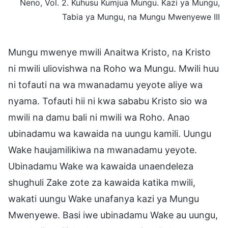
Neno, Vol. 2. Kuhusu Kumjua Mungu. Kazi ya Mungu,
Tabia ya Mungu, na Mungu Mwenyewe III
Mungu mwenye mwili Anaitwa Kristo, na Kristo
ni mwili uliovishwa na Roho wa Mungu. Mwili huu
ni tofauti na wa mwanadamu yeyote aliye wa
nyama. Tofauti hii ni kwa sababu Kristo sio wa
mwili na damu bali ni mwili wa Roho. Anao
ubinadamu wa kawaida na uungu kamili. Uungu
Wake haujamilikiwa na mwanadamu yeyote.
Ubinadamu Wake wa kawaida unaendeleza
shughuli Zake zote za kawaida katika mwili,
wakati uungu Wake unafanya kazi ya Mungu
Mwenyewe. Basi iwe ubinadamu Wake au uungu,