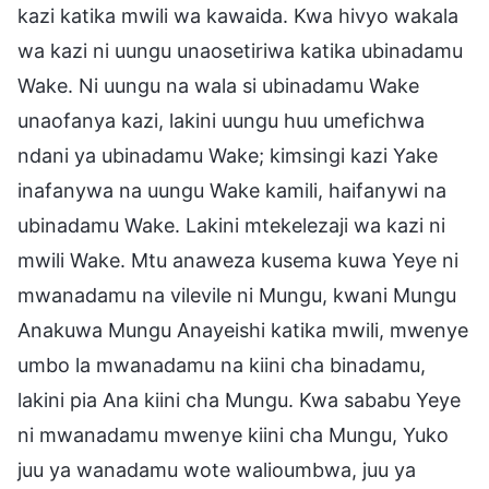
kazi katika mwili wa kawaida. Kwa hivyo wakala
wa kazi ni uungu unaosetiriwa katika ubinadamu
Wake. Ni uungu na wala si ubinadamu Wake
unaofanya kazi, lakini uungu huu umefichwa
ndani ya ubinadamu Wake; kimsingi kazi Yake
inafanywa na uungu Wake kamili, haifanywi na
ubinadamu Wake. Lakini mtekelezaji wa kazi ni
mwili Wake. Mtu anaweza kusema kuwa Yeye ni
mwanadamu na vilevile ni Mungu, kwani Mungu
Anakuwa Mungu Anayeishi katika mwili, mwenye
umbo la mwanadamu na kiini cha binadamu,
lakini pia Ana kiini cha Mungu. Kwa sababu Yeye
ni mwanadamu mwenye kiini cha Mungu, Yuko
juu ya wanadamu wote walioumbwa, juu ya