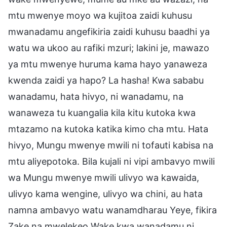
mtu mwenye moyo wa kujitoa zaidi kuhusu
mwanadamu angefikiria zaidi kuhusu baadhi ya
watu wa ukoo au rafiki mzuri; lakini je, mawazo
ya mtu mwenye huruma kama hayo yanaweza
kwenda zaidi ya hapo? La hasha! Kwa sababu
wanadamu, hata hivyo, ni wanadamu, na
wanaweza tu kuangalia kila kitu kutoka kwa
mtazamo na kutoka katika kimo cha mtu. Hata
hivyo, Mungu mwenye mwili ni tofauti kabisa na
mtu aliyepotoka. Bila kujali ni vipi ambavyo mwili
wa Mungu mwenye mwili ulivyo wa kawaida,
ulivyo kama wengine, ulivyo wa chini, au hata
namna ambavyo watu wanamdharau Yeye, fikira
Zake na mwelekeo Wake kwa wanadamu ni