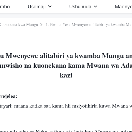
imbo
Usomaji
Ushuhuda
Maonye
Kuonekana kwa Mungu
su Mwenyewe alitabiri ya kwamba Mungu an
a mwisho na kuonekana kama Mwana wa Ada
kazi
rejelea:
tayari: maana katika saa kama hii msiyofikiria kuwa Mwana
okuwa zile siku za Nuhu, ndivyo pia kuja kwa Mwana wa Ada