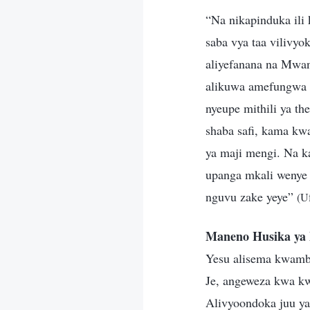
“Na nikapinduka ili 
saba vya taa vilivyo
aliyefanana na Mwan
alikuwa amefungwa k
nyeupe mithili ya th
shaba safi, kama kwa
ya maji mengi. Na k
upanga mkali wenye 
nguvu zake yeye”
(U
Maneno Husika ya
Yesu alisema kwamba
Je, angeweza kwa kw
Alivyoondoka juu ya