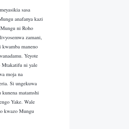
meyasikia sasa
Mungu anafanya kazi
i Mungu ni Roho
alivyosemwa zamani,
ni kwamba maneno
mwanadamu. Yeyote
 Mtakatifu ni yale
wa moja na
ria. Si ungekuwa
u kunena matamshi
alengo Yake. Wale
zo kwazo Mungu