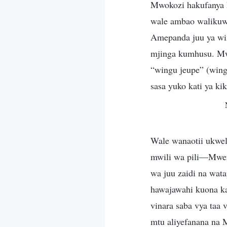
Mwokozi hakufanya h
wale ambao walikuw
Amepanda juu ya win
mjinga kumhusu. Mw
“wingu jeupe” (wing
sasa yuko kati ya k
Wale wanaotii ukwel
mwili wa pili—Mweny
wa juu zaidi na wa
hawajawahi kuona kam
vinara saba vya taa 
mtu aliyefanana na 