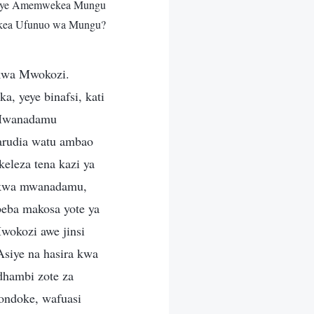
mbaye Amemwekea Mungu
okea Ufunuo wa Mungu?
kwa Mwokozi.
 yeye binafsi, kati
 Mwanadamu
arudia watu ambao
leza tena kazi ya
o kwa mwanadamu,
eba makosa yote ya
okozi awe jinsi
iye na hasira kwa
hambi zote za
ondoke, wafuasi