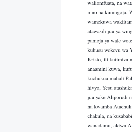
waliomfuata, na wa
mno na kumngoja. W
wamekuwa wakiitama
atawasili juu ya wi
pamoja ya wale wote
kuhusu wokovu wa 
Kristo, ili kutimiz
anaamini kuwa, kufu
kuchukua mahali Pa
hivyo, Yesu atashuka
juu yake Aliporudi
na kwamba Atachuk
chakula, na kusabab
wanadamu, akiwa Ame