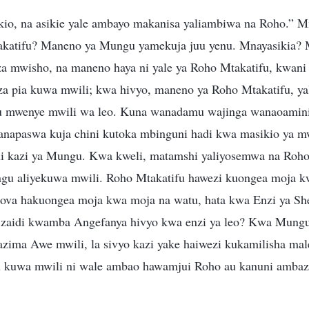
kio, na asikie yale ambayo makanisa yaliambiwa na Roho.” M
katifu? Maneno ya Mungu yamekuja juu yenu. Mnayasikia? 
 za mwisho, na maneno haya ni yale ya Roho Mtakatifu, kwan
a pia kuwa mwili; kwa hivyo, maneno ya Roho Mtakatifu, y
u mwenye mwili wa leo. Kuna wanadamu wajinga wanaoami
anapaswa kuja chini kutoka mbinguni hadi kwa masikio ya 
ajui kazi ya Mungu. Kwa kweli, matamshi yaliyosemwa na Roho
gu aliyekuwa mwili. Roho Mtakatifu hawezi kuongea moja k
va hakuongea moja kwa moja na watu, hata kwa Enzi ya She
 zaidi kwamba Angefanya hivyo kwa enzi ya leo? Kwa Mung
 lazima Awe mwili, la sivyo kazi yake haiwezi kukamilisha m
kuwa mwili ni wale ambao hawamjui Roho au kanuni amba