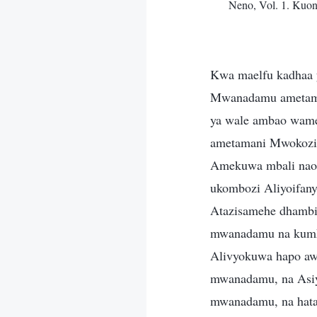
Neno, Vol. 1. Ku
Kwa maelfu kadhaa 
Mwanadamu ametaman
ya wale ambao wam
ametamani Mwokozi 
Amekuwa mbali nao 
ukombozi Aliyoifan
Atazisamehe dhambi
mwanadamu na kumk
Alivyokuwa hapo aw
mwanadamu, na Asi
mwanadamu, na hata 