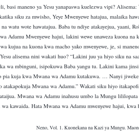
li, basi maneno ya Yesu yanapaswa kuelezwa vipi? Alisema
katika siku za mwisho, Yeye Mwenyewe hatajua, malaika haw
 na watu wote hawatajua. Baba tu ndiye atakayejua, yaani, R
 wa Adamu Mwenyewe hajui, lakini wewe unaweza kuona na k
wa kujua na kuona kwa macho yako mwenyewe, je, si manen
Yesu alisema nini wakati huo? “Lakini juu ya hiyo siku na s
ika wa mbinguni, isipokuwa Baba yangu tu. Lakini kama jinsi
yo pia kuja kwa Mwana wa Adamu kutakuwa. … Nanyi jiweken
po atakapokuja Mwana wa Adamu.” Wakati siku hiyo itakapo
aijua. Mwana wa Adamu inahusu umbo la Mungu lililopata
 wa kawaida. Hata Mwana wa Adamu mwenyewe hajui, kwa 
Neno, Vol. 1. Kuonekana na Kazi ya Mungu. Maon