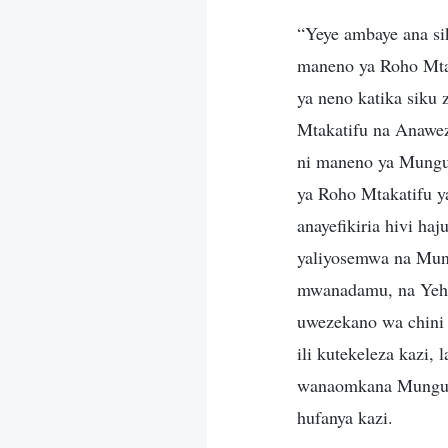
“Yeye ambaye ana si
maneno ya Roho Mta
ya neno katika siku
Mtakatifu na Anawez
ni maneno ya Mung
ya Roho Mtakatifu y
anayefikiria hivi h
yaliyosemwa na Mun
mwanadamu, na Yeho
uwezekano wa chini
ili kutekeleza kazi,
wanaomkana Mungu 
hufanya kazi.