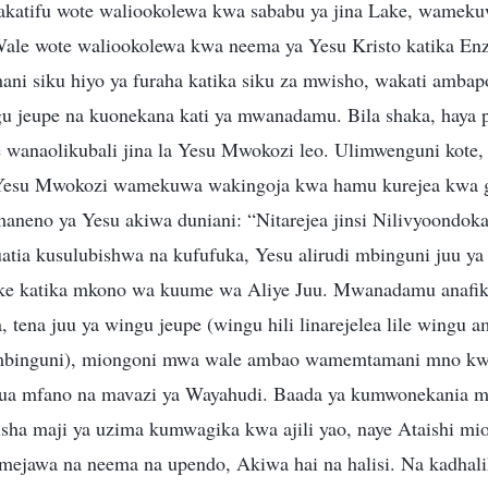
takatifu wote waliookolewa kwa sababu ya jina Lake, wame
ale wote waliookolewa kwa neema ya Yesu Kristo katika En
ni siku hiyo ya furaha katika siku za mwisho, wakati amba
ngu jeupe na kuonekana kati ya mwanadamu. Bila shaka, haya 
 wanaolikubali jina la Yesu Mwokozi leo. Ulimwenguni kote
Yesu Mwokozi wamekuwa wakingoja kwa hamu kurejea kwa g
a maneno ya Yesu akiwa duniani: “Nitarejea jinsi Nilivyoond
atia kusulubishwa na kufufuka, Yesu alirudi mbinguni juu ya
ke katika mkono wa kuume wa Aliye Juu. Mwanadamu anafik
, tena juu ya wingu jeupe (wingu hili linarejelea lile wingu 
 mbinguni), miongoni mwa wale ambao wamemtamani mno kw
ua mfano na mavazi ya Wayahudi. Baada ya kumwonekania 
isha maji ya uzima kumwagika kwa ajili yao, naye Ataishi m
jawa na neema na upendo, Akiwa hai na halisi. Na kadhalik