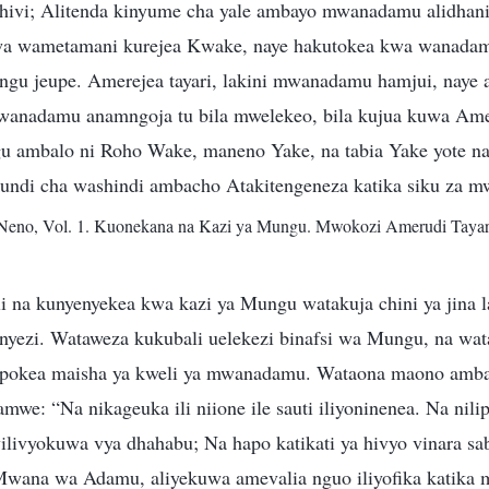
ivi; Alitenda kinyume cha yale ambayo mwanadamu alidhania
a wametamani kurejea Kwake, naye hakutokea kwa wanada
gu jeupe. Amerejea tayari, lakini mwanadamu hamjui, naye 
anadamu anamngoja tu bila mwelekeo, bila kujua kuwa Ames
u ambalo ni Roho Wake, maneno Yake, na tabia Yake yote na 
ikundi cha washindi ambacho Atakitengeneza katika siku za m
Neno, Vol. 1. Kuonekana na Kazi ya Mungu. Mwokozi Amerudi Tayar
i na kunyenyekea kwa kazi ya Mungu watakuja chini ya jina
ezi. Wataweza kukubali uelekezi binafsi wa Mungu, na wata
tapokea maisha ya kweli ya mwanadamu. Wataona maono amb
we: “Na nikageuka ili niione ile sauti iliyoninenea. Na nili
vilivyokuwa vya dhahabu; Na hapo katikati ya hivyo vinara sa
Mwana wa Adamu, aliyekuwa amevalia nguo iliyofika katika 