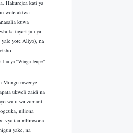
. Hakurejea kati ya
mu wote akiwa
anasalia kuwa
huka tayari juu ya
yale yote Aliyo), na
wisho.
i Juu ya “Wingu Jeupe”
 la Mungu mwenye
pata ukweli zaidi na
ayo watu wa zamani
pogeuka, niliona
ba vya taa nilimwona
miguu yake, na