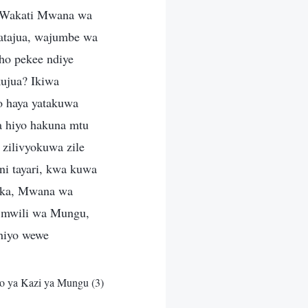
: Wakati Mwana wa
atajua, wajumbe wa
oho pekee ndiye
ujua? Ikiwa
o haya yatakuwa
aa hiyo hakuna mtu
 zilivyokuwa zile
i tayari, kwa kuwa
fika, Mwana wa
 mwili wa Mungu,
hiyo wewe
o ya Kazi ya Mungu (3)