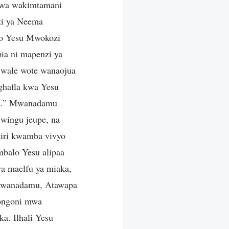
kuwa wakimtamani
zi ya Neema
po Yesu Mwokozi
pia ni mapenzi ya
, wale wote wanaojua
hafla kwa Yesu
oka.” Mwanadamu
 wingu jeupe, na
iri kwamba vivyo
ambalo Yesu alipaa
a maelfu ya miaka,
mwanadamu, Atawapa
iongoni mwa
a. Ilhali Yesu