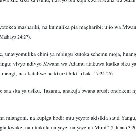
tokea mashariki, na kumulika pia magharibi; ujio wa Mw
.
Mathayo 24:27)
 unavyomulika chini ya mbingu kutoka sehemu moja, huang
bingu; vivyo ndivyo Mwana wa Adamu atakuwa katika siku ya
 mengi, na akataliwe na kizazi hiki”
.
(Luka 17:24-25)
 saa sita ya usiku, Tazama, anakuja bwana arusi; ondokeni nj
 mlangoni, na kupiga hodi: mtu yeyote akisikia sauti Yangu
gia kwake, na nitakula na yeye, na yeye na Mimi”
(Ufunuo 3:20