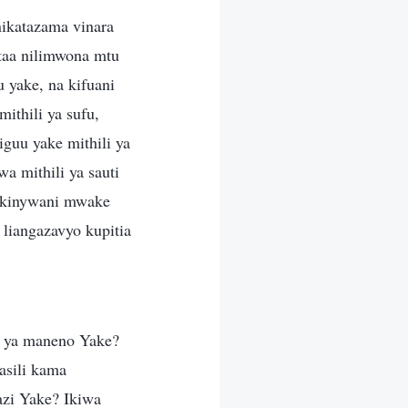
nikatazama vinara
 taa nilimwona mtu
 yake, na kifuani
ithili ya sufu,
iguu yake mithili ya
a mithili ya sauti
a kinywani mwake
liangazavyo kupitia
i ya maneno Yake?
asili kama
azi Yake? Ikiwa