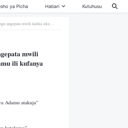
sho ya Picha
Habari
Kutuhusu
1. Bwana Yesu Mwenyewe alitabiri ya kwamba Mungu angepata mwili katika siku za mwisho na kuonekana kama Mwana wa Adamu ili kufanya kazi
gepata mwili
mu ili kufanya
 wa Adamu atakuja”
mu kutakuwa”