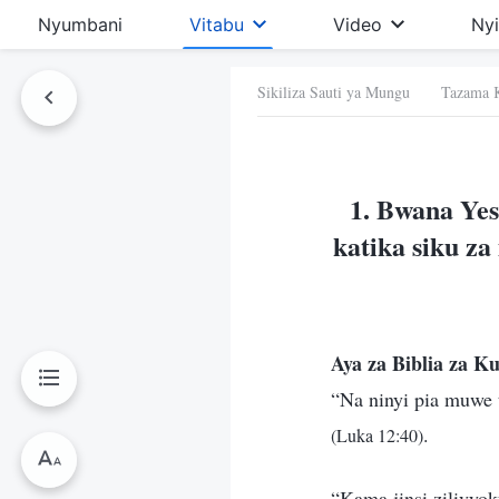
Nyumbani
Vitabu
Video
Ny
Sikiliza Sauti ya Mungu Tazama 
 Hiki
1. Bwana Ye
katika siku z
Aya za Biblia za Ku
“Na ninyi pia muwe 
.
(Luka 12:40)
“Kama jinsi zilivy