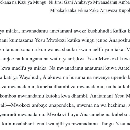
onekana na Kazi ya Mungu. Ni Jinsi Gani Ambavyo Mwanadamu A
Mipaka katika Fikira Zake Anaweza Kup
ya miaka, mwanadamu ametamani aweze kushuhudia kufika 
i kumtazama Yesu Mwokozi katika wingu jeupe Anaposhuka,
emtamani sana na kumwonea shauku kwa maelfu ya miaka.
arejee na kuungana na watu, yaani, kwa Yesu Mwokozi kuw
kwa maelfu ya miaka. Na mwanadamu anatumai kuwa Atateke
ya kati ya Wayahudi, Atakuwa na huruma na mwenye upend
 za mwanadamu, kubeba dhambi za mwanadamu, na hata kub
omboa mwanadamu kutoka kwa dhambi. Anatamani Yesu Mw
ali—Mwokozi ambaye anapendeka, mwema na wa heshima, As
yemrudi mwanadamu. Mwokozi huyu Anasamehe na kubeba d
kufa msalabani tena kwa ajili ya mwanadamu. Tangu Yesu a