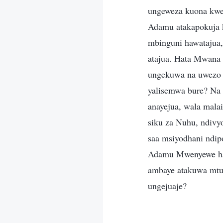
ungeweza kuona kwe
Adamu atakapokuja 
mbinguni hawatajua,
atajua. Hata Mwana
ungekuwa na uwezo 
yalisemwa bure? Na 
anayejua, wala mala
siku za Nuhu, ndiv
saa msiyodhani ndi
Adamu Mwenyewe hat
ambaye atakuwa mtu
ungejuaje?