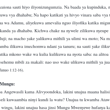
kuiona sauti hiyo iliyonizungumzia. Na baada ya kupinduka, 
kuwa vya dhahabu; Na hapo katikati ya hivyo vinara saba vya
a wa Adamu, aliyekuwa amevalia nguo iliyofika katika miguu
anda ya dhahabu. Kichwa chake na nywele zilikuwa nyeupe m
eluji; na macho yake yalikuwa mithili ya ulimi wa moto; Na m
mba ilikuwa imechomwa ndani ya tanuru; na sauti yake ilikuw
atika mkono wake wa kulia kulikuwa na nyota saba: na alito
sehemu mbili za makali: nao uso wake ulikuwa mithili ya jua 
.
funuo 1:12-16)
 Mungu:
 Angewasili kama Alivyoondoka, lakini unajua maana halis
eli kuwaambia ninyi kundi la watu? Unajua tu kwamba Ataw
 wingu, lakini unajua hasa jinsi Mungu Mwenyewe hufanya k