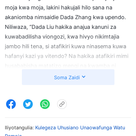
moja kwa moja, lakini hakujali hilo sana na
akaniomba nimsaidie Dada Zhang kwa upendo.
Niliwaza, “Dada Liu hakika anajua kanuni za
kuwabadilisha viongozi, kwa hivyo nikimtajia
jambo hili tena, si atafikiri kuwa ninasema kuwa
hafanyi kazi ya vitendo? Na hakika atafikiri mimi
husababisha matatizo mengi na kwamba ni
vigumu kuelewana nami. Jambo hili likisababisha
Soma Zaidi
ugomvi kati yetu, tutafanyaje wajibu wetu kama
wenzi katika siku zijazo?” Wakati huo, niliamua
kutosema chochote zaidi.
Nilifanya ushirika na Dada Zhang mara kadhaa ili
Iliyotangulia:
Kulegeza Uhusiano Unaowafunga Watu
kufichua na kuchambua matatizo yake. Mbali na
Pamoja