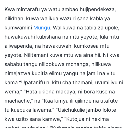
Kwa mintarafu ya watu ambao hujipendekeza,
nilidhani kuwa walikua wazuri sana kabla ya
kumwamini
Mungu
. Walikuwa na tabia za upole,
hawakuwahi kubishana na mtu yeyote, kila mtu
aliwapenda, na hawakuwahi kumkosea mtu
yeyote. Nilitamani kuwa mtu wa aina hii. Ni kwa
sababu tangu nilipokuwa mchanga, nilikuwa
nimejazwa kupitia elimu yangu na jamii na vitu
kama “Upatanifu ni kitu cha thamani, uvumilivu ni
wema,” “Hata ukiona mabaya, ni bora kusema
machache,” na “Kaa kimya ili ujilinde na utafute
tu kuepuka lawama.” “Usichukulie jambo lolote
kwa uzito sana kamwe,” “Kutojua ni hekima