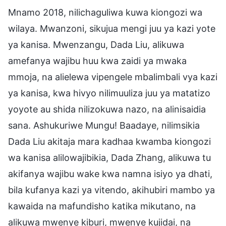
Mnamo 2018, nilichaguliwa kuwa kiongozi wa
wilaya. Mwanzoni, sikujua mengi juu ya kazi yote
ya kanisa. Mwenzangu, Dada Liu, alikuwa
amefanya wajibu huu kwa zaidi ya mwaka
mmoja, na alielewa vipengele mbalimbali vya kazi
ya kanisa, kwa hivyo nilimuuliza juu ya matatizo
yoyote au shida nilizokuwa nazo, na alinisaidia
sana. Ashukuriwe Mungu! Baadaye, nilimsikia
Dada Liu akitaja mara kadhaa kwamba kiongozi
wa kanisa alilowajibikia, Dada Zhang, alikuwa tu
akifanya wajibu wake kwa namna isiyo ya dhati,
bila kufanya kazi ya vitendo, akihubiri mambo ya
kawaida na mafundisho katika mikutano, na
alikuwa mwenye kiburi, mwenye kujidai, na