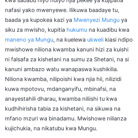
kwa sababu hiyo ndiyo njia pekee ya kujipatia
nafasi yako mwenyewe. Ilikuwa baadaye tu,
baada ya kupokea kazi ya
Mwenyezi Mungu
ya
siku za mwisho, kupitia
hukumu
na kuadibu kwa
maneno ya Mungu
, na kuelewa
ukweli
kiasi ndipo
mwishowe niliona kwamba kanuni hizi za kuishi
ni falsafa za kishetani na sumu za Shetani, na si
kanuni ambazo watu wanapaswa kushikilia.
Niliona kwamba, nilipoishi kwa njia hii, nilizidi
kuwa mpotovu, mdanganyifu, mbinafsi, na
anayestahili dharau, kwamba niliishi tu kwa
kudhihirisha tabia za kishetani, na sikuwa na
mfano mzuri wa binadamu. Mwishowe nilianza
kujichukia, na nikatubu kwa Mungu.