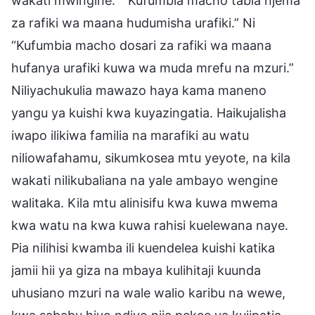
wakati mwingine.” “Kufumbia macho tabia njema
za rafiki wa maana hudumisha urafiki.” Ni
“Kufumbia macho dosari za rafiki wa maana
hufanya urafiki kuwa wa muda mrefu na mzuri.”
Niliyachukulia mawazo haya kama maneno
yangu ya kuishi kwa kuyazingatia. Haikujalisha
iwapo ilikiwa familia na marafiki au watu
niliowafahamu, sikumkosea mtu yeyote, na kila
wakati nilikubaliana na yale ambayo wengine
walitaka. Kila mtu alinisifu kwa kuwa mwema
kwa watu na kwa kuwa rahisi kuelewana naye.
Pia nilihisi kwamba ili kuendelea kuishi katika
jamii hii ya giza na mbaya kulihitaji kuunda
uhusiano mzuri na wale walio karibu na wewe,