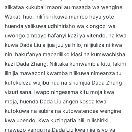
alikataa kukubali maoni au msaada wa wengine.
Wakati huo, nilifikiri kuwa mambo haya yote
huenda yalikuwa udhihirisho wa kiongozi wa
uwongo ambaye hafanyi kazi ya vitendo, na kwa
kuwa Dada Liu alijua juu ya hilo, nilijiuliza ni kwa
nini hakufanya mabadiliko kiasi na kumwachisha
kazi Dada Zhang. Nilitaka kumwambia kitu, lakini
ilinijia mawazoni kwamba nilikuwa nimeanza tu
kutekeleza wajibu huu na sikumjua Dada Zhang
vizuri sana. Iwapo ningesema kitu moja kwa
moja, huenda Dada Liu angenikosoa kwa
kutokuwa na subira na kutowatendea wengine
kwa upendo. Kwa kuzingatia hili, nilishiriki
mawazo yangu na Dada Liu kwa njia isiyo ya