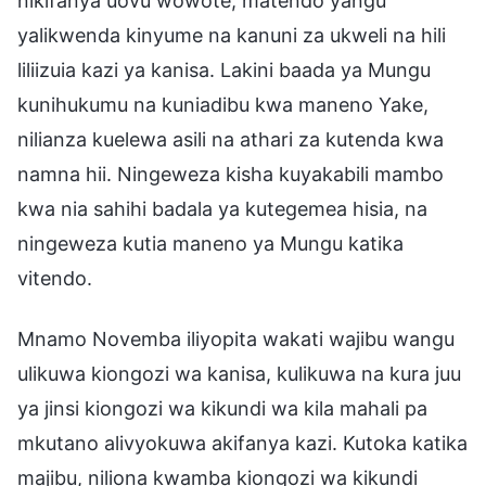
nikifanya uovu wowote, matendo yangu
yalikwenda kinyume na kanuni za ukweli na hili
liliizuia kazi ya kanisa. Lakini baada ya Mungu
kunihukumu na kuniadibu kwa maneno Yake,
nilianza kuelewa asili na athari za kutenda kwa
namna hii. Ningeweza kisha kuyakabili mambo
kwa nia sahihi badala ya kutegemea hisia, na
ningeweza kutia maneno ya Mungu katika
vitendo.
Mnamo Novemba iliyopita wakati wajibu wangu
ulikuwa kiongozi wa kanisa, kulikuwa na kura juu
ya jinsi kiongozi wa kikundi wa kila mahali pa
mkutano alivyokuwa akifanya kazi. Kutoka katika
majibu, niliona kwamba kiongozi wa kikundi