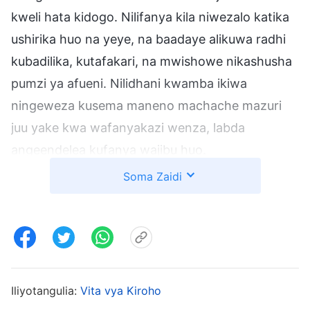
kweli hata kidogo. Nilifanya kila niwezalo katika
ushirika huo na yeye, na baadaye alikuwa radhi
kubadilika, kutafakari, na mwishowe nikashusha
pumzi ya afueni. Nilidhani kwamba ikiwa
ningeweza kusema maneno machache mazuri
juu yake kwa wafanyakazi wenza, labda
angeendelea kufanya wajibu huo.
Soma Zaidi
Baadaye wakati wa kujadili kazi, wafanyakazi
wenza wachache walisema Dada Li hakukubali
ukweli kamwe na wote walikubali kumwondoa
kutoka katika wadhifa huo. Kusikia hili
kulinisababishia msukosuko. Niliwaza, “Dada Li
Iliyotangulia:
Vita vya Kiroho
ana matatizo kadhaa, lakini yuko tayari