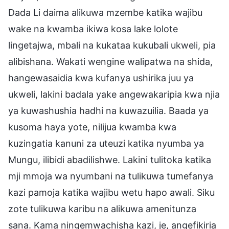
Dada Li daima alikuwa mzembe katika wajibu
wake na kwamba ikiwa kosa lake lolote
lingetajwa, mbali na kukataa kukubali ukweli, pia
alibishana. Wakati wengine walipatwa na shida,
hangewasaidia kwa kufanya ushirika juu ya
ukweli, lakini badala yake angewakaripia kwa njia
ya kuwashushia hadhi na kuwazuilia. Baada ya
kusoma haya yote, nilijua kwamba kwa
kuzingatia kanuni za uteuzi katika nyumba ya
Mungu, ilibidi abadilishwe. Lakini tulitoka katika
mji mmoja wa nyumbani na tulikuwa tumefanya
kazi pamoja katika wajibu wetu hapo awali. Siku
zote tulikuwa karibu na alikuwa amenitunza
sana. Kama ningemwachisha kazi, je, angefikiria