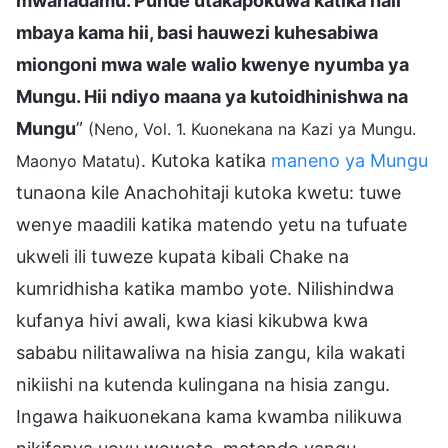
mwanadamu. Punde utakapokuwa katika hali
mbaya kama hii, basi hauwezi kuhesabiwa
miongoni mwa wale walio kwenye nyumba ya
Mungu. Hii ndiyo maana ya kutoidhinishwa na
Mungu
”
(Neno, Vol. 1. Kuonekana na Kazi ya Mungu.
. Kutoka katika
maneno ya Mungu
Maonyo Matatu)
tunaona kile Anachohitaji kutoka kwetu: tuwe
wenye maadili katika matendo yetu na tufuate
ukweli ili tuweze kupata kibali Chake na
kumridhisha katika mambo yote. Nilishindwa
kufanya hivi awali, kwa kiasi kikubwa kwa
sababu nilitawaliwa na hisia zangu, kila wakati
nikiishi na kutenda kulingana na hisia zangu.
Ingawa haikuonekana kama kwamba nilikuwa