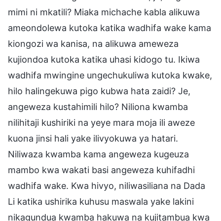
mimi ni mkatili? Miaka michache kabla alikuwa
ameondolewa kutoka katika wadhifa wake kama
kiongozi wa kanisa, na alikuwa ameweza
kujiondoa kutoka katika uhasi kidogo tu. Ikiwa
wadhifa mwingine ungechukuliwa kutoka kwake,
hilo halingekuwa pigo kubwa hata zaidi? Je,
angeweza kustahimili hilo? Niliona kwamba
nilihitaji kushiriki na yeye mara moja ili aweze
kuona jinsi hali yake ilivyokuwa ya hatari.
Niliwaza kwamba kama angeweza kugeuza
mambo kwa wakati basi angeweza kuhifadhi
wadhifa wake. Kwa hivyo, niliwasiliana na Dada
Li katika ushirika kuhusu maswala yake lakini
nikagundua kwamba hakuwa na kujitambua kwa