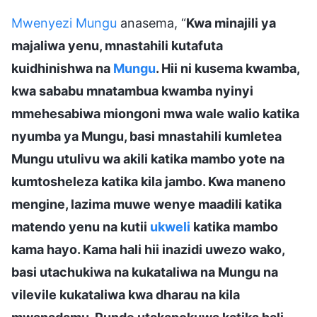
Mwenyezi Mungu
anasema, “
Kwa minajili ya
majaliwa yenu, mnastahili kutafuta
kuidhinishwa na
Mungu
. Hii ni kusema kwamba,
kwa sababu mnatambua kwamba nyinyi
mmehesabiwa miongoni mwa wale walio katika
nyumba ya Mungu, basi mnastahili kumletea
Mungu utulivu wa akili katika mambo yote na
kumtosheleza katika kila jambo. Kwa maneno
mengine, lazima muwe wenye maadili katika
matendo yenu na kutii
ukweli
katika mambo
kama hayo. Kama hali hii inazidi uwezo wako,
basi utachukiwa na kukataliwa na Mungu na
vilevile kukataliwa kwa dharau na kila