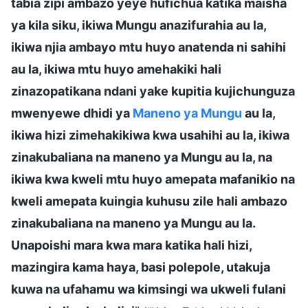
tabia zipi ambazo yeye hufichua katika maisha
ya kila siku, ikiwa Mungu anazifurahia au la,
ikiwa njia ambayo mtu huyo anatenda ni sahihi
au la, ikiwa mtu huyo amehakiki hali
zinazopatikana ndani yake kupitia kujichunguza
mwenyewe dhidi ya
Maneno ya Mungu
au la,
ikiwa hizi zimehakikiwa kwa usahihi au la, ikiwa
zinakubaliana na maneno ya Mungu au la, na
ikiwa kwa kweli mtu huyo amepata mafanikio na
kweli amepata kuingia kuhusu zile hali ambazo
zinakubaliana na maneno ya Mungu au la.
Unapoishi mara kwa mara katika hali hizi,
mazingira kama haya, basi polepole, utakuja
kuwa na ufahamu wa kimsingi wa ukweli fulani