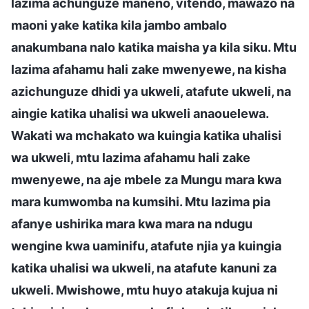
lazima achunguze maneno, vitendo, mawazo na
maoni yake katika kila jambo ambalo
anakumbana nalo katika maisha ya kila siku. Mtu
lazima afahamu hali zake mwenyewe, na kisha
azichunguze dhidi ya ukweli, atafute ukweli, na
aingie katika uhalisi wa ukweli anaouelewa.
Wakati wa mchakato wa kuingia katika uhalisi
wa ukweli, mtu lazima afahamu hali zake
mwenyewe, na aje mbele za Mungu mara kwa
mara kumwomba na kumsihi. Mtu lazima pia
afanye ushirika mara kwa mara na ndugu
wengine kwa uaminifu, atafute njia ya kuingia
katika uhalisi wa ukweli, na atafute kanuni za
ukweli. Mwishowe, mtu huyo atakuja kujua ni