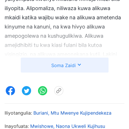
iliyopita. Alipomaliza, niliwaza kuwa alikuwa
mkaidi katika wajibu wake na alikuwa ametenda
kinyume na kanuni, na kwa hivyo alikuwa
amepogolewa na kushugulikiwa. Alikuwa
amejidhibiti tu kwa kiasi fulani bila kutoa
visingizio, na alikuwa ameonekana kutii. Lakini
kuhusu ni kwa nini alikuwa amekuwa mkaidi
Soma Zaidi
katika kazi yake, ni tabia zipi potovu zilizokuwa
zikimdhibiti au sababu kuu ilikuwa nini, hakuwa
kweli ametafakari au kujaribu kufahamu mambo
haya, wala hakuwa ametafuta ukweli ili
kuyatatua. Utiifu wake ulikuwa tu yeye kufuata
Iliyotangulia:
Buriani, Mtu Mwenye Kujipendekeza
sheria. Haungeweza kuitwa utiifu wa kweli.
Inayofuata:
Mwishowe, Naona Ukweli Kujihusu
Nilijiuliza, “Je, ninapaswa kumtajia kasoro hii?”