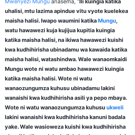
Mwenyezi Mungu
anasema, “
Ili kuingia katika
uhalisi, mtu lazima apindue vitu vyote kuelekea
maisha halisi. Iwapo waumini katika
Mungu
,
watu hawawezi kuja kujijua kupitia kuingia
katika maisha halisi, na ikiwa hawawezi kuishi
kwa kudhihirisha ubinadamu wa kawaida katika
maisha halisi, watashindwa. Wale wanaomkaidi
Mungu wote ni watu ambao hawawezi kuingia
katika maisha halisi. Wote ni watu
wanaozungumza kuhusu ubinadamu lakini
wanaishi kwa kudhihirisha asili ya pepo mbaya.
Wote ni watu wanaozungumza kuhusu
ukweli
lakini wanaishi kwa kudhihirisha kanuni badala
yake. Wale wasioweza kuishi kwa kudhihirisha