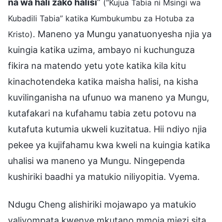
na wa hali zako halisi
”
(“Kujua Tabia ni Msingi wa
Kubadili Tabia” katika Kumbukumbu za Hotuba za
. Maneno ya Mungu yanatuonyesha njia ya
Kristo)
kuingia katika uzima, ambayo ni kuchunguza
fikira na matendo yetu yote katika kila kitu
kinachotendeka katika maisha halisi, na kisha
kuvilinganisha na ufunuo wa maneno ya Mungu,
kutafakari na kufahamu tabia zetu potovu na
kutafuta kutumia ukweli kuzitatua. Hii ndiyo njia
pekee ya kujifahamu kwa kweli na kuingia katika
uhalisi wa maneno ya Mungu. Ningependa
kushiriki baadhi ya matukio niliyopitia. Vyema.
Ndugu Cheng alishiriki mojawapo ya matukio
yaliyompata kwenye mkutano mmoja miezi sita