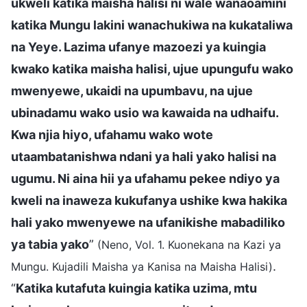
ukweli katika maisha halisi ni wale wanaoamini
katika Mungu lakini wanachukiwa na kukataliwa
na Yeye. Lazima ufanye mazoezi ya kuingia
kwako katika maisha halisi, ujue upungufu wako
mwenyewe, ukaidi na upumbavu, na ujue
ubinadamu wako usio wa kawaida na udhaifu.
Kwa njia hiyo, ufahamu wako wote
utaambatanishwa ndani ya hali yako halisi na
ugumu. Ni aina hii ya ufahamu pekee ndiyo ya
kweli na inaweza kukufanya ushike kwa hakika
hali yako mwenyewe na ufanikishe mabadiliko
ya tabia yako
”
(Neno, Vol. 1. Kuonekana na Kazi ya
.
Mungu. Kujadili Maisha ya Kanisa na Maisha Halisi)
“
Katika kutafuta kuingia katika uzima, mtu