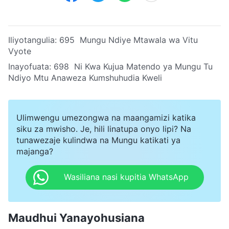
Iliyotangulia:
695 Mungu Ndiye Mtawala wa Vitu
Vyote
Inayofuata:
698 Ni Kwa Kujua Matendo ya Mungu Tu
Ndiyo Mtu Anaweza Kumshuhudia Kweli
Ulimwengu umezongwa na maangamizi katika
siku za mwisho. Je, hili linatupa onyo lipi? Na
tunawezaje kulindwa na Mungu katikati ya
majanga?
Wasiliana nasi kupitia WhatsApp
Maudhui Yanayohusiana