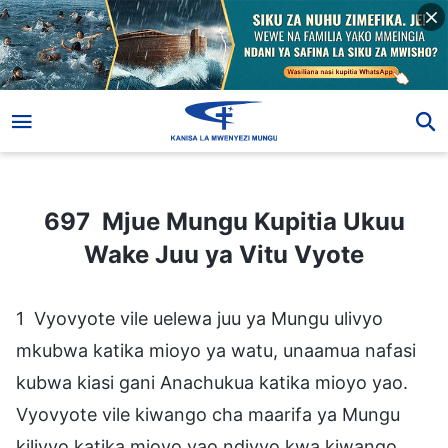
697 Mjue Mungu Kupitia Ukuu Wake Juu ya Vitu Vyote
697 Mjue Mungu Kupitia Ukuu
Wake Juu ya Vitu Vyote
1 Vyovyote vile uelewa juu ya Mungu ulivyo
mkubwa katika mioyo ya watu, unaamua nafasi
kubwa kiasi gani Anachukua katika mioyo yao.
Vyovyote vile kiwango cha maarifa ya Mungu
kilivyo katika mioyo yao ndivyo kwa kiwango