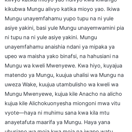
kikubwa Mungu alivyo katika mioyo yao. Ikiwa
Mungu unayemfahamu yupo tupu na ni yule
asiye yakini, basi yule Mungu unayemwamini pia
ni tupu na ni yule asiye yakini. Mungu
unayemfahamu anaishia ndani ya mipaka ya
upeo wa maisha yako binafsi, na hahusiani na
Mungu wa kweli Mwenyewe. Kwa hiyo, kuyajua
matendo ya Mungu, kuujua uhalisi wa Mungu na
uweza Wake, kuujua utambulisho wa kweli wa
Mungu Mwenyewe, kujua kile Anacho na alicho
kujua kile Alichokuonyesha miongoni mwa vitu
vyote—haya ni muhimu sana kwa kila mtu
anayetafuta maarifa ya Mungu. Haya yana
uhusiano wa moja kwa moja na iwapo watu