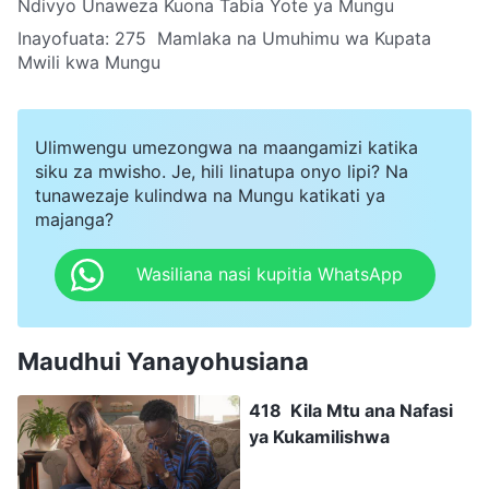
Ndivyo Unaweza Kuona Tabia Yote ya Mungu
Inayofuata:
275 Mamlaka na Umuhimu wa Kupata
Mwili kwa Mungu
Ulimwengu umezongwa na maangamizi katika
siku za mwisho. Je, hili linatupa onyo lipi? Na
tunawezaje kulindwa na Mungu katikati ya
majanga?
Wasiliana nasi kupitia WhatsApp
Maudhui Yanayohusiana
418 Kila Mtu ana Nafasi
ya Kukamilishwa