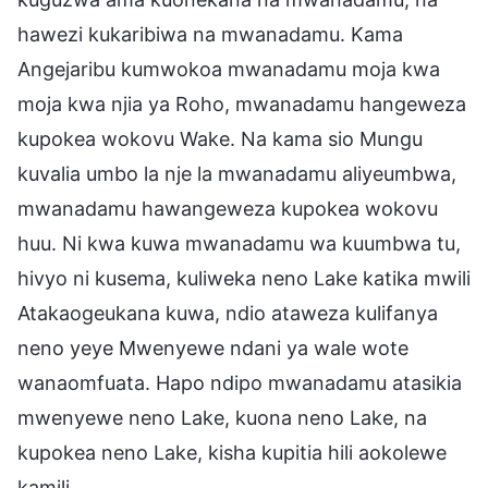
hawezi kukaribiwa na mwanadamu. Kama
Angejaribu kumwokoa mwanadamu moja kwa
moja kwa njia ya Roho, mwanadamu hangeweza
kupokea wokovu Wake. Na kama sio Mungu
kuvalia umbo la nje la mwanadamu aliyeumbwa,
mwanadamu hawangeweza kupokea wokovu
huu. Ni kwa kuwa mwanadamu wa kuumbwa tu,
hivyo ni kusema, kuliweka neno Lake katika mwili
Atakaogeukana kuwa, ndio ataweza kulifanya
neno yeye Mwenyewe ndani ya wale wote
wanaomfuata. Hapo ndipo mwanadamu atasikia
mwenyewe neno Lake, kuona neno Lake, na
kupokea neno Lake, kisha kupitia hili aokolewe
kamili.