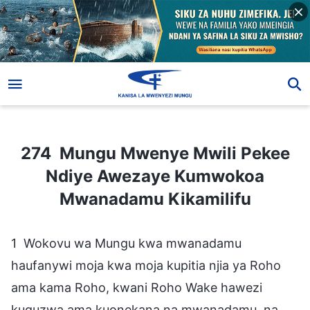
274 Mungu Mwenye Mwili Pekee Ndiye Awezaye Kumwokoa Mwanadamu Kikamilifu
274 Mungu Mwenye Mwili Pekee
Ndiye Awezaye Kumwokoa
Mwanadamu Kikamilifu
1 Wokovu wa Mungu kwa mwanadamu
haufanywi moja kwa moja kupitia njia ya Roho
ama kama Roho, kwani Roho Wake hawezi
kuguzwa ama kuonekana na mwanadamu, na