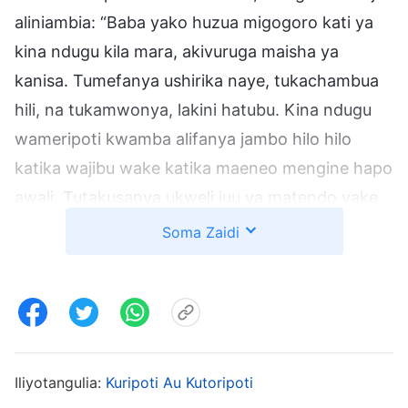
aliniambia: “Baba yako huzua migogoro kati ya
kina ndugu kila mara, akivuruga maisha ya
kanisa. Tumefanya ushirika naye, tukachambua
hili, na tukamwonya, lakini hatubu. Kina ndugu
wameripoti kwamba alifanya jambo hilo hilo
katika wajibu wake katika maeneo mengine hapo
awali. Tutakusanya ukweli juu ya matendo yake
maovu.” Moyo wangu ulipapa niliposikia hayo na
Soma Zaidi
nikajiuliza, “Je, hali hii kweli ni mbaya hivyo?”
Lakini baadaye nilifikiri jinsi ambavyo,
nilipohudhuria mikusanyiko na babangu,
alivuruga sana maisha ya kanisa na hakukubali
ukweli. Katika mikutano hakutaka kushiriki
Iliyotangulia:
Kuripoti Au Kutoripoti
kuhusu maneno ya Mungu, lakini kila mara