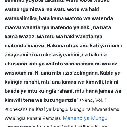
sehemu yoyote takatifu. Watu wote waovu
wataangamizwa, na watu wote wa haki
watasalimika, hata kama watoto wa watenda
maovu wanafanya matendo ya haki, na hata
kama wazazi wa mtu wa haki wanafanya
matendo maovu. Hakuna uhusiano kati ya mume
anayeamini na mke asiyeamini, na hakuna
uhusiano kati ya watoto wanaoamini na wazazi
wasioamini. Ni aina mbili zisizolingana. Kabla ya
kuingia rahani, mtu ana jamaa wa kimwili, lakini
baada ya mtu kuingia rahani, mtu hana jamaa wa
kimwili tena wa kuzungumzia
”
(Neno, Vol. 1.
Kuonekana na Kazi ya Mungu. Mungu na Mwanadamu
.
Maneno ya Mungu
Wataingia Rahani Pamoja)