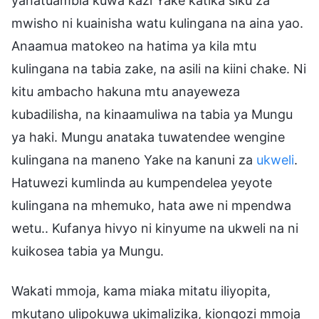
yanatuambia kuwa kazi Yake katika siku za
mwisho ni kuainisha watu kulingana na aina yao.
Anaamua matokeo na hatima ya kila mtu
kulingana na tabia zake, na asili na kiini chake. Ni
kitu ambacho hakuna mtu anayeweza
kubadilisha, na kinaamuliwa na tabia ya Mungu
ya haki. Mungu anataka tuwatendee wengine
kulingana na maneno Yake na kanuni za
ukweli
.
Hatuwezi kumlinda au kumpendelea yeyote
kulingana na mhemuko, hata awe ni mpendwa
wetu.. Kufanya hivyo ni kinyume na ukweli na ni
kuikosea tabia ya Mungu.
Wakati mmoja, kama miaka mitatu iliyopita,
mkutano ulipokuwa ukimalizika, kiongozi mmoja