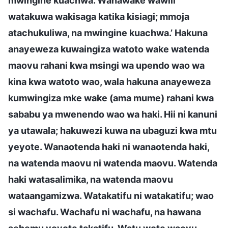
mwingine kuachwa. Wanawake wawili
watakuwa wakisaga katika kisiagi; mmoja
atachukuliwa, na mwingine kuachwa.’ Hakuna
anayeweza kuwaingiza watoto wake watenda
maovu rahani kwa msingi wa upendo wao wa
kina kwa watoto wao, wala hakuna anayeweza
kumwingiza mke wake (ama mume) rahani kwa
sababu ya mwenendo wao wa haki. Hii ni kanuni
ya utawala; hakuwezi kuwa na ubaguzi kwa mtu
yeyote. Wanaotenda haki ni wanaotenda haki,
na watenda maovu ni watenda maovu. Watenda
haki watasalimika, na watenda maovu
wataangamizwa. Watakatifu ni watakatifu; wao
si wachafu. Wachafu ni wachafu, na hawana