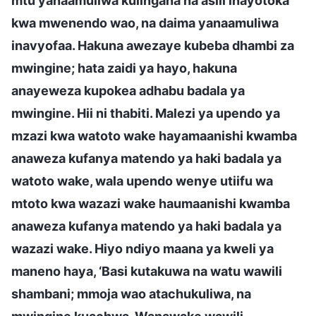
mtu yanaamuliwa kulingana na asili inayotoka
kwa mwenendo wao, na daima yanaamuliwa
inavyofaa. Hakuna awezaye kubeba dhambi za
mwingine; hata zaidi ya hayo, hakuna
anayeweza kupokea adhabu badala ya
mwingine. Hii ni thabiti. Malezi ya upendo ya
mzazi kwa watoto wake hayamaanishi kwamba
anaweza kufanya matendo ya haki badala ya
watoto wake, wala upendo wenye utiifu wa
mtoto kwa wazazi wake haumaanishi kwamba
anaweza kufanya matendo ya haki badala ya
wazazi wake. Hiyo ndiyo maana ya kweli ya
maneno haya, ‘Basi kutakuwa na watu wawili
shambani; mmoja wao atachukuliwa, na