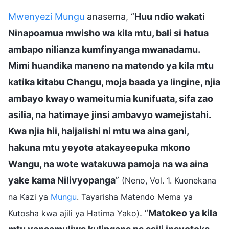
Mwenyezi Mungu
anasema, “
Huu ndio wakati
Ninapoamua mwisho wa kila mtu, bali si hatua
ambapo nilianza kumfinyanga mwanadamu.
Mimi huandika maneno na matendo ya kila mtu
katika kitabu Changu, moja baada ya lingine, njia
ambayo kwayo wameitumia kunifuata, sifa zao
asilia, na hatimaye jinsi ambavyo wamejistahi.
Kwa njia hii, haijalishi ni mtu wa aina gani,
hakuna mtu yeyote atakayeepuka mkono
Wangu, na wote watakuwa pamoja na wa aina
yake kama Nilivyopanga
”
(Neno, Vol. 1. Kuonekana
na Kazi ya
Mungu
. Tayarisha Matendo Mema ya
. “
Matokeo ya kila
Kutosha kwa ajili ya Hatima Yako)