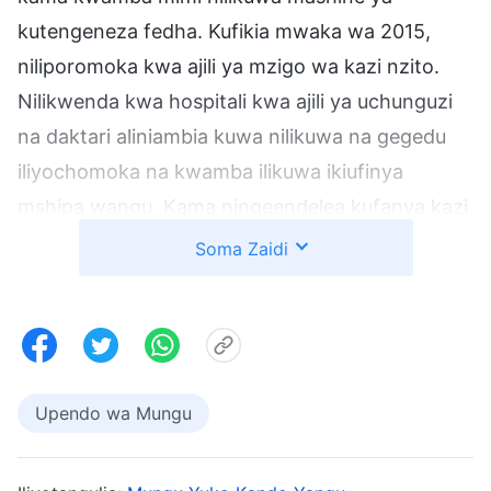
kutengeneza fedha. Kufikia mwaka wa 2015,
niliporomoka kwa ajili ya mzigo wa kazi nzito.
Nilikwenda kwa hospitali kwa ajili ya uchunguzi
na daktari aliniambia kuwa nilikuwa na gegedu
iliyochomoka na kwamba ilikuwa ikiufinya
mshipa wangu. Kama ningeendelea kufanya kazi
nilivyokuwa nikifanya kazi, hatimaye ningekuwa
Soma Zaidi
mgonjwa kitandani na singeweza kujitunza
mwenyewe. Habari hii ilinigonga kama radi
kutoka anga lisilo na mawingu. Nilikuwa mdhaifu
sana wakati huo huo. Maisha yangu yalikuwa
Upendo wa Mungu
yameanza tu kuwa bora zaidi, na nilikuwa
nikiikaribia ndoto yangu zaidi. Sikuwahi kudhani
kwamba ningekuwa mgonjwa. Nilikataa kufa