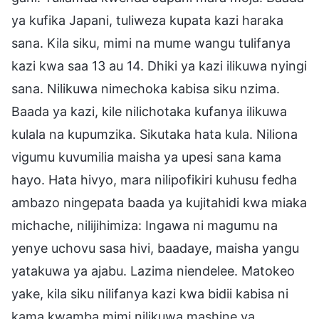
ya kufika Japani, tuliweza kupata kazi haraka
sana. Kila siku, mimi na mume wangu tulifanya
kazi kwa saa 13 au 14. Dhiki ya kazi ilikuwa nyingi
sana. Nilikuwa nimechoka kabisa siku nzima.
Baada ya kazi, kile nilichotaka kufanya ilikuwa
kulala na kupumzika. Sikutaka hata kula. Niliona
vigumu kuvumilia maisha ya upesi sana kama
hayo. Hata hivyo, mara nilipofikiri kuhusu fedha
ambazo ningepata baada ya kujitahidi kwa miaka
michache, nilijihimiza: Ingawa ni magumu na
yenye uchovu sasa hivi, baadaye, maisha yangu
yatakuwa ya ajabu. Lazima niendelee. Matokeo
yake, kila siku nilifanya kazi kwa bidii kabisa ni
kama kwamba mimi nilikuwa mashine ya