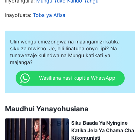
Iliyotangulia:
Mungu Yuko Kando Yangu
moyo. Nilifikiri: “Mimi bado ni mdogo. Nahitaji tu
Inayofuata:
Toba ya Afisa
kujikaza kisabuni na kupita haya. Nisipopata
pesa zaidi sasa, wakati nitakapokwenda
nyumbani, sitakuwa na pesa nyingi. Je! Hiyo
Ulimwengu umezongwa na maangamizi katika
siku za mwisho. Je, hili linatupa onyo lipi? Na
haitakuwa aibu zaidi?” Matokeo yake, nilijikaza
tunawezaje kulindwa na Mungu katikati ya
kisabuni na kuukokota mwili wangu dhaifu kurudi
majanga?
kazini. Hata hivyo, baada ya siku chache,
Wasiliana nasi kupitia WhatsApp
nilikuwa mgonjwa sana kiasi kwamba singeweza
kuinuka.
Maudhui Yanayohusiana
Siku Baada Ya Nyingine
Katika Jela Ya Chama Cha
Kikomunisti