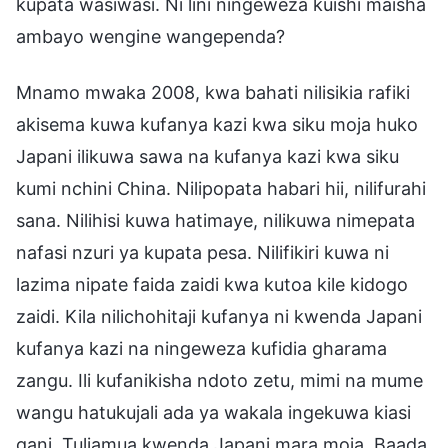
kupata wasiwasi. Ni lini ningeweza kuishi maisha
ambayo wengine wangependa?
Mnamo mwaka 2008, kwa bahati nilisikia rafiki
akisema kuwa kufanya kazi kwa siku moja huko
Japani ilikuwa sawa na kufanya kazi kwa siku
kumi nchini China. Nilipopata habari hii, nilifurahi
sana. Nilihisi kuwa hatimaye, nilikuwa nimepata
nafasi nzuri ya kupata pesa. Nilifikiri kuwa ni
lazima nipate faida zaidi kwa kutoa kile kidogo
zaidi. Kila nilichohitaji kufanya ni kwenda Japani
kufanya kazi na ningeweza kufidia gharama
zangu. Ili kufanikisha ndoto zetu, mimi na mume
wangu hatukujali ada ya wakala ingekuwa kiasi
gani. Tuliamua kwenda Japani mara moja. Baada