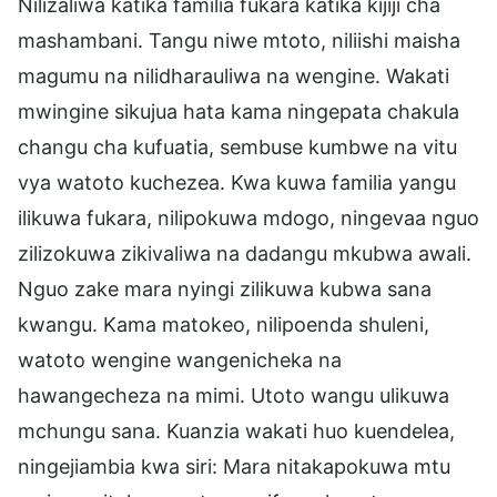
Nilizaliwa katika familia fukara katika kijiji cha
mashambani. Tangu niwe mtoto, niliishi maisha
magumu na nilidharauliwa na wengine. Wakati
mwingine sikujua hata kama ningepata chakula
changu cha kufuatia, sembuse kumbwe na vitu
vya watoto kuchezea. Kwa kuwa familia yangu
ilikuwa fukara, nilipokuwa mdogo, ningevaa nguo
zilizokuwa zikivaliwa na dadangu mkubwa awali.
Nguo zake mara nyingi zilikuwa kubwa sana
kwangu. Kama matokeo, nilipoenda shuleni,
watoto wengine wangenicheka na
hawangecheza na mimi. Utoto wangu ulikuwa
mchungu sana. Kuanzia wakati huo kuendelea,
ningejiambia kwa siri: Mara nitakapokuwa mtu