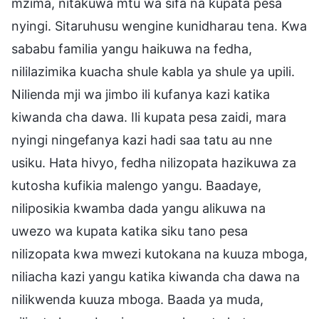
mzima, nitakuwa mtu wa sifa na kupata pesa
nyingi. Sitaruhusu wengine kunidharau tena. Kwa
sababu familia yangu haikuwa na fedha,
nililazimika kuacha shule kabla ya shule ya upili.
Nilienda mji wa jimbo ili kufanya kazi katika
kiwanda cha dawa. Ili kupata pesa zaidi, mara
nyingi ningefanya kazi hadi saa tatu au nne
usiku. Hata hivyo, fedha nilizopata hazikuwa za
kutosha kufikia malengo yangu. Baadaye,
niliposikia kwamba dada yangu alikuwa na
uwezo wa kupata katika siku tano pesa
nilizopata kwa mwezi kutokana na kuuza mboga,
niliacha kazi yangu katika kiwanda cha dawa na
nilikwenda kuuza mboga. Baada ya muda,