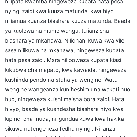
nilipata kwamba ningeweza kupata hata pesa
nyingi zaidi kwa kuuza matunda, kwa hiyo
niliamua kuanza biashara kuuza matunda. Baada
ya kuolewa na mume wangu, tulianzisha
biashara ya mkahawa. Nilidhani kuwa kwa vile
sasa nilikuwa na mkahawa, ningeweza kupata
hata pesa zaidi. Mara nilipoweza kupata kiasi
kikubwa cha mapato, kwa kawaida, ningeweza
kushinda pendo na staha ya wengine. Watu
wengine wangeanza kuniheshimu na wakati huo
huo, ningeweza kuishi maisha bora zaidi. Hata
hivyo, baada ya kuendesha biashara hiyo kwa
kipindi cha muda, niligundua kuwa kwa hakika
sikuwa natengeneza fedha nyingi. Nilianza