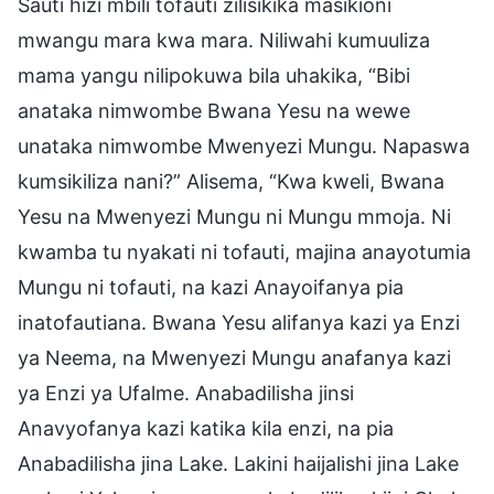
Sauti hizi mbili tofauti zilisikika masikioni
mwangu mara kwa mara. Niliwahi kumuuliza
mama yangu nilipokuwa bila uhakika, “Bibi
anataka nimwombe Bwana Yesu na wewe
unataka nimwombe Mwenyezi Mungu. Napaswa
kumsikiliza nani?” Alisema, “Kwa kweli, Bwana
Yesu na Mwenyezi Mungu ni Mungu mmoja. Ni
kwamba tu nyakati ni tofauti, majina anayotumia
Mungu ni tofauti, na kazi Anayoifanya pia
inatofautiana. Bwana Yesu alifanya kazi ya Enzi
ya Neema, na Mwenyezi Mungu anafanya kazi
ya Enzi ya Ufalme. Anabadilisha jinsi
Anavyofanya kazi katika kila enzi, na pia
Anabadilisha jina Lake. Lakini haijalishi jina Lake