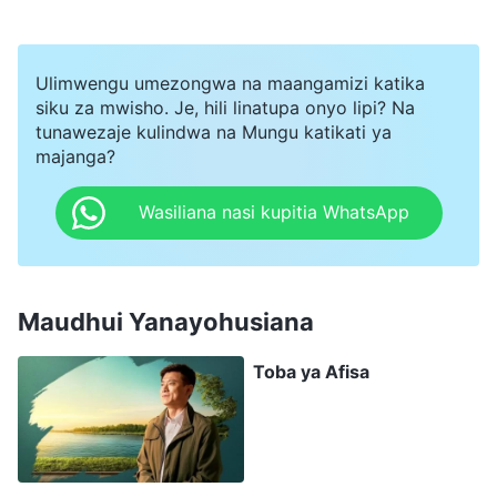
niende haraka kwenye mkahawa wa chakula cha
baharini. Lakini nilikuwa bado nasita. “Sijawahi
Ulimwengu umezongwa na maangamizi katika
kukosa kuhudhuria darasa,” niliwaza. “Na, je,
siku za mwisho. Je, hili linatupa onyo lipi? Na
nikishikwa?” Lakini nikawaza: “Xiaoli kutoka
tunawezaje kulindwa na Mungu katikati ya
katika darasa letu hukosa kuhudhuria hata
majanga?
masomo muhimu na amefanya hivuo mara nyingi
Wasiliana nasi kupitia WhatsApp
bila kupatikana, kwa hivyo sitashikwa pia.” Kwa
hivyo nilikubali kwenda na mwanafunzi
mwenzangu na kumuuliza mwalimu wangu wa
Maudhui Yanayohusiana
sanaa aruhusu kutokuwepo kwangu, nikisema
kwamba ilinibidi niende kwa daktari alasiri hiyo
Toba ya Afisa
na nilihitaji kuondoka mapema. Kisha mimi na
mwanafunzi mwenzangu tulipanda teksi
kuelekea kati kati ya jiji kutazama bidhaa