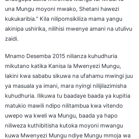
una Mungu moyoni mwako, Shetani hawezi
kukukaribia.” Kila nilipomsikiliza mama yangu
akinipa ushirika, nilihisi mwenye amani na utulivu
zaidi.
Mnamo Desemba 2015 nilianza kuhudhuria
mikutano katika Kanisa la Mwenyezi Mungu,
lakini kwa sababu sikuwa na ufahamu mwingi juu
ya masuala ya imani, mara nyingi nilijilazimisha
kuhudhuria. Ilikuwa tu baadaye baada ya kupitia
matukio mawili ndipo nilitambua kwa vitendo
uwepo wa kweli wa Mungu, baada ya hapo
niliweza kuthibitisha kutoka moyoni mwangu
kuwa Mwenyezi Mungu ndiye Mungu mmoja wa