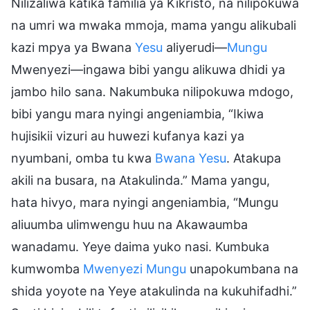
Nilizaliwa katika familia ya Kikristo, na nilipokuwa
na umri wa mwaka mmoja, mama yangu alikubali
kazi mpya ya Bwana
Yesu
aliyerudi—
Mungu
Mwenyezi—ingawa bibi yangu alikuwa dhidi ya
jambo hilo sana. Nakumbuka nilipokuwa mdogo,
bibi yangu mara nyingi angeniambia, “Ikiwa
hujisikii vizuri au huwezi kufanya kazi ya
nyumbani, omba tu kwa
Bwana Yesu
. Atakupa
akili na busara, na Atakulinda.” Mama yangu,
hata hivyo, mara nyingi angeniambia, “Mungu
aliuumba ulimwengu huu na Akawaumba
wanadamu. Yeye daima yuko nasi. Kumbuka
kumwomba
Mwenyezi Mungu
unapokumbana na
shida yoyote na Yeye atakulinda na kukuhifadhi.”