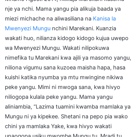
nje ya nchi. Mama yangu pia alikuja baada ya
miezi michache na aliwasiliana na
Kanisa la
Mwenyezi Mungu
nchini Marekani. Kuanzia
wakati huo, nilianza kidogo kidogo kujua uwepo
wa Mwenyezi Mungu. Wakati nilipokuwa
nimefika tu Marekani kwa ajili ya masomo yangu,
niliona vigumu sana kuzoea maisha hapa, hasa
kuishi katika nyumba ya mtu mwingine nikiwa
peke yangu. Mimi ni mwoga sana, kwa hivyo
niliogopa kulala peke yangu. Mama yangu
aliniambia, “Lazima tuamini kwamba mamlaka ya
Mungu ni ya kipekee. Shetani na pepo pia wako
chini ya mamlaka Yake, kwa hivyo wakati
unaogopa usiku mwombe Mungu tu. Mradi tu