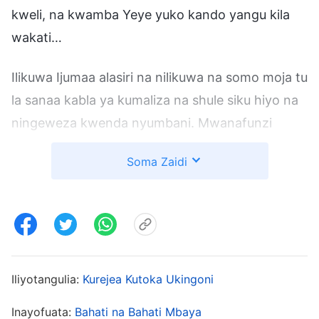
kweli, na kwamba Yeye yuko kando yangu kila
wakati…
Ilikuwa Ijumaa alasiri na nilikuwa na somo moja tu
la sanaa kabla ya kumaliza na shule siku hiyo na
ningeweza kwenda nyumbani. Mwanafunzi
mwenzangu aliniambia ghafla, “Acha tukose
Soma Zaidi
kuhudhuria darasa letu la mwisho na katikati ya
jiji tupate chakula na tutazame bidhaa dirishani.
Nilisikia kuna mkahawa mpya wa vyakula vya
baharini ambao ni mzuri kabisa.” Kusikia hii,
nilishawishiwa—sikuwa nimekula chakula cha
Iliyotangulia:
Kurejea Kutoka Ukingoni
mchana na nilikuwa na njaa kweli. Tumbo langu
lilikuwa likiuma, kana kwamba lilikuwa likinihimiza
Inayofuata:
Bahati na Bahati Mbaya