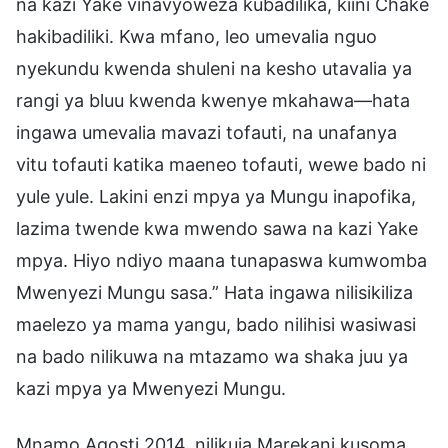
na kazi Yake vinavyoweza kubadilika, kiini Chake
hakibadiliki. Kwa mfano, leo umevalia nguo
nyekundu kwenda shuleni na kesho utavalia ya
rangi ya bluu kwenda kwenye mkahawa—hata
ingawa umevalia mavazi tofauti, na unafanya
vitu tofauti katika maeneo tofauti, wewe bado ni
yule yule. Lakini enzi mpya ya Mungu inapofika,
lazima twende kwa mwendo sawa na kazi Yake
mpya. Hiyo ndiyo maana tunapaswa kumwomba
Mwenyezi Mungu sasa.” Hata ingawa nilisikiliza
maelezo ya mama yangu, bado nilihisi wasiwasi
na bado nilikuwa na mtazamo wa shaka juu ya
kazi mpya ya Mwenyezi Mungu.
Mnamo Agosti 2014, nilikuja Marekani kusoma