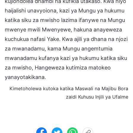
kujiondolea dhambi na kufikia utakaso. Kwa hiyo
haijalishi unavyoiona, kazi ya Mungu ya hukumu
katika siku za mwisho lazima ifanywe na Mungu
mwenye mwili Mwenyewe, hakuna anayeweza
kuchukua nafasi Yake. Kwa ajili ya dhana na njozi
za mwanadamu, kama Mungu angemtumia
mwanadamu kufanya kazi ya hukumu katika siku
za mwisho, Hangeweza kutimiza matokeo
yanayotakikana.
Kimetoholewa kutoka katika Maswali na Majibu Bora
zaidi Kuhusu Injili ya Ufalme