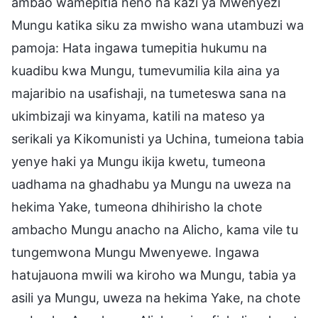
ambao wamepitia neno na kazi ya Mwenyezi
Mungu katika siku za mwisho wana utambuzi wa
pamoja: Hata ingawa tumepitia hukumu na
kuadibu kwa Mungu, tumevumilia kila aina ya
majaribio na usafishaji, na tumeteswa sana na
ukimbizaji wa kinyama, katili na mateso ya
serikali ya Kikomunisti ya Uchina, tumeiona tabia
yenye haki ya Mungu ikija kwetu, tumeona
uadhama na ghadhabu ya Mungu na uweza na
hekima Yake, tumeona dhihirisho la chote
ambacho Mungu anacho na Alicho, kama vile tu
tungemwona Mungu Mwenyewe. Ingawa
hatujauona mwili wa kiroho wa Mungu, tabia ya
asili ya Mungu, uweza na hekima Yake, na chote