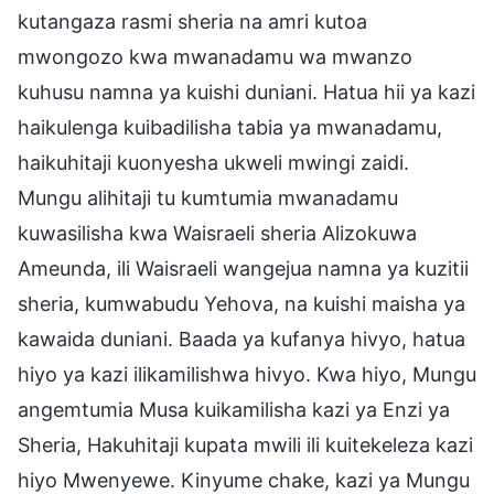
kutangaza rasmi sheria na amri kutoa
mwongozo kwa mwanadamu wa mwanzo
kuhusu namna ya kuishi duniani. Hatua hii ya kazi
haikulenga kuibadilisha tabia ya mwanadamu,
haikuhitaji kuonyesha ukweli mwingi zaidi.
Mungu alihitaji tu kumtumia mwanadamu
kuwasilisha kwa Waisraeli sheria Alizokuwa
Ameunda, ili Waisraeli wangejua namna ya kuzitii
sheria, kumwabudu Yehova, na kuishi maisha ya
kawaida duniani. Baada ya kufanya hivyo, hatua
hiyo ya kazi ilikamilishwa hivyo. Kwa hiyo, Mungu
angemtumia Musa kuikamilisha kazi ya Enzi ya
Sheria, Hakuhitaji kupata mwili ili kuitekeleza kazi
hiyo Mwenyewe. Kinyume chake, kazi ya Mungu