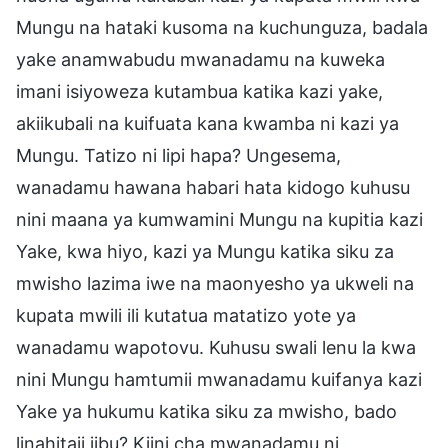
Mungu na hataki kusoma na kuchunguza, badala
yake anamwabudu mwanadamu na kuweka
imani isiyoweza kutambua katika kazi yake,
akiikubali na kuifuata kana kwamba ni kazi ya
Mungu. Tatizo ni lipi hapa? Ungesema,
wanadamu hawana habari hata kidogo kuhusu
nini maana ya kumwamini Mungu na kupitia kazi
Yake, kwa hiyo, kazi ya Mungu katika siku za
mwisho lazima iwe na maonyesho ya ukweli na
kupata mwili ili kutatua matatizo yote ya
wanadamu wapotovu. Kuhusu swali lenu la kwa
nini Mungu hamtumii mwanadamu kuifanya kazi
Yake ya hukumu katika siku za mwisho, bado
linahitaji jibu? Kiini cha mwanadamu ni