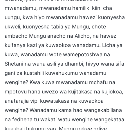
mwanadamu, mwanadamu hamiliki kiini cha
uungu, kwa hiyo mwanadamu hawezi kuonyesha
ukweli, kuonyesha tabia ya Mungu, chote
ambacho Mungu anacho na Alicho, na hawezi
kuifanya kazi ya kuwaokoa wanadamu. Licha ya
kuwa, wanadamu wote wamepotoshwa na
Shetani na wana asili ya dhambi, hivyo wana sifa
gani za kustahili kuwahukumu wanadamu
wengine? Kwa kuwa mwanadamu mchafu na
mpotovu hana uwezo wa kujitakasa na kujiokoa,
anatarajia vipi kuwatakasa na kuwaokoa
wengine? Wanadamu kama hao wangekabiliana
na fedheha tu wakati watu wengine wangekataa
kukubali hukumu yao. Mungu pekee ndiye