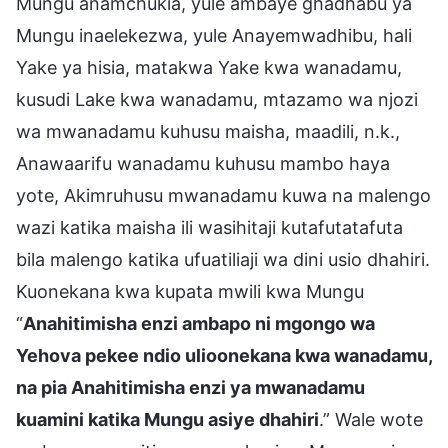
Mungu anamchukia, yule ambaye ghadhabu ya
Mungu inaelekezwa, yule Anayemwadhibu, hali
Yake ya hisia, matakwa Yake kwa wanadamu,
kusudi Lake kwa wanadamu, mtazamo wa njozi
wa mwanadamu kuhusu maisha, maadili, n.k.,
Anawaarifu wanadamu kuhusu mambo haya
yote, Akimruhusu mwanadamu kuwa na malengo
wazi katika maisha ili wasihitaji kutafutatafuta
bila malengo katika ufuatiliaji wa dini usio dhahiri.
Kuonekana kwa kupata mwili kwa Mungu
“
Anahitimisha enzi ambapo ni mgongo wa
Yehova pekee ndio ulioonekana kwa wanadamu,
na pia Anahitimisha enzi ya mwanadamu
kuamini katika Mungu asiye dhahiri
.” Wale wote