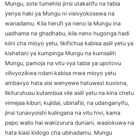
Mungu, sote tumehisi jinsi utakatifu na tabia
yenye haki ya Mungu ni visivyokosewa na
wanadamu. Kila herufi ya neno la Mungu ina
uadhama na ghadhabu, kila neno hugonga hadi
kiini cha mioyo yetu, likifichua kabisa asili yetu ya
kishetani ya kumpinga Mungu na kumsaliti
Mungu, pamoja na vitu vya tabia ya upotovu
vilivyozikwa ndani kabisa mwa mioyo yetu
ambavyo hata sisi wenyewe hatuwezi kuviona,
likituruhusu kutambua vile asili yetu na kina chetu
vimejaa kiburi, kujidai, ubinafsi, na udanganyifu,
jinsi tunavyoishi kulingana na vitu hivi, kama
pepo walio hai wakizurura duniani, wasiokuwa na
hata kiasi kidogo cha ubinadamu. Mungu