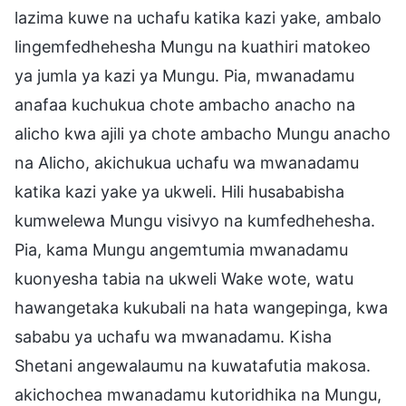
lazima kuwe na uchafu katika kazi yake, ambalo
lingemfedhehesha Mungu na kuathiri matokeo
ya jumla ya kazi ya Mungu. Pia, mwanadamu
anafaa kuchukua chote ambacho anacho na
alicho kwa ajili ya chote ambacho Mungu anacho
na Alicho, akichukua uchafu wa mwanadamu
katika kazi yake ya ukweli. Hili husababisha
kumwelewa Mungu visivyo na kumfedhehesha.
Pia, kama Mungu angemtumia mwanadamu
kuonyesha tabia na ukweli Wake wote, watu
hawangetaka kukubali na hata wangepinga, kwa
sababu ya uchafu wa mwanadamu. Kisha
Shetani angewalaumu na kuwatafutia makosa.
akichochea mwanadamu kutoridhika na Mungu,