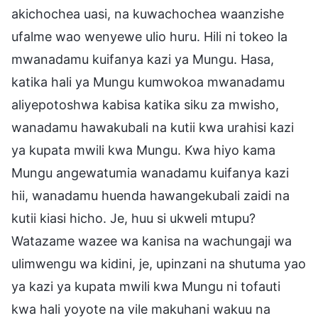
akichochea uasi, na kuwachochea waanzishe
ufalme wao wenyewe ulio huru. Hili ni tokeo la
mwanadamu kuifanya kazi ya Mungu. Hasa,
katika hali ya Mungu kumwokoa mwanadamu
aliyepotoshwa kabisa katika siku za mwisho,
wanadamu hawakubali na kutii kwa urahisi kazi
ya kupata mwili kwa Mungu. Kwa hiyo kama
Mungu angewatumia wanadamu kuifanya kazi
hii, wanadamu huenda hawangekubali zaidi na
kutii kiasi hicho. Je, huu si ukweli mtupu?
Watazame wazee wa kanisa na wachungaji wa
ulimwengu wa kidini, je, upinzani na shutuma yao
ya kazi ya kupata mwili kwa Mungu ni tofauti
kwa hali yoyote na vile makuhani wakuu na