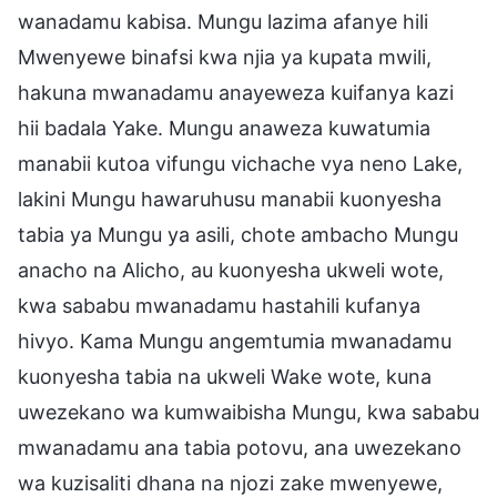
wanadamu kabisa. Mungu lazima afanye hili
Mwenyewe binafsi kwa njia ya kupata mwili,
hakuna mwanadamu anayeweza kuifanya kazi
hii badala Yake. Mungu anaweza kuwatumia
manabii kutoa vifungu vichache vya neno Lake,
lakini Mungu hawaruhusu manabii kuonyesha
tabia ya Mungu ya asili, chote ambacho Mungu
anacho na Alicho, au kuonyesha ukweli wote,
kwa sababu mwanadamu hastahili kufanya
hivyo. Kama Mungu angemtumia mwanadamu
kuonyesha tabia na ukweli Wake wote, kuna
uwezekano wa kumwaibisha Mungu, kwa sababu
mwanadamu ana tabia potovu, ana uwezekano
wa kuzisaliti dhana na njozi zake mwenyewe,