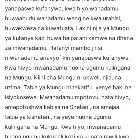
yanapaswa kufanywa, kwa hiyo wanadamu
huwaabudu wanadamu wengine kwa urahisi,
huwakweza na kuwafuata, Lakini njia ya Mungu
ya kufanya kazi huwa haipatani kamwe na dhana
za mwanadamu, Hafanyi mambo jinsi
mwanadamu anavyofikiri yanapaswa kufanywa.
Kwa hivyo mwanadamu huona ugumu kulingana
na Mungu. Kiini cha Mungu ni ukweli, njia, na
uzima. Tabia ya Mungu ni takatifu, yenye haki na
isiyokosewa. Mwanadamu mpotovu, hata hivyo,
amepotoshwa kabisa na Shetani, na amejaa
tabia ya kishetani, na yeye huona ugumu
kulingana na Mungu. Kwa hiyo, mwanadamu
huona ugumu kukubali kazi ya kupata mwili kwa