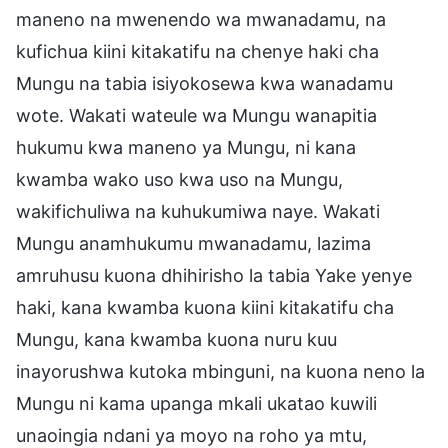
maneno na mwenendo wa mwanadamu, na
kufichua kiini kitakatifu na chenye haki cha
Mungu na tabia isiyokosewa kwa wanadamu
wote. Wakati wateule wa Mungu wanapitia
hukumu kwa maneno ya Mungu, ni kana
kwamba wako uso kwa uso na Mungu,
wakifichuliwa na kuhukumiwa naye. Wakati
Mungu anamhukumu mwanadamu, lazima
amruhusu kuona dhihirisho la tabia Yake yenye
haki, kana kwamba kuona kiini kitakatifu cha
Mungu, kana kwamba kuona nuru kuu
inayorushwa kutoka mbinguni, na kuona neno la
Mungu ni kama upanga mkali ukatao kuwili
unaoingia ndani ya moyo na roho ya mtu,