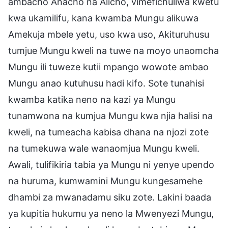
ambacho Anacho na Alicho, vimefichuliwa kwetu
kwa ukamilifu, kana kwamba Mungu alikuwa
Amekuja mbele yetu, uso kwa uso, Akituruhusu
tumjue Mungu kweli na tuwe na moyo unaomcha
Mungu ili tuweze kutii mpango wowote ambao
Mungu anao kutuhusu hadi kifo. Sote tunahisi
kwamba katika neno na kazi ya Mungu
tunamwona na kumjua Mungu kwa njia halisi na
kweli, na tumeacha kabisa dhana na njozi zote
na tumekuwa wale wanaomjua Mungu kweli.
Awali, tulifikiria tabia ya Mungu ni yenye upendo
na huruma, kumwamini Mungu kungesamehe
dhambi za mwanadamu siku zote. Lakini baada
ya kupitia hukumu ya neno la Mwenyezi Mungu,