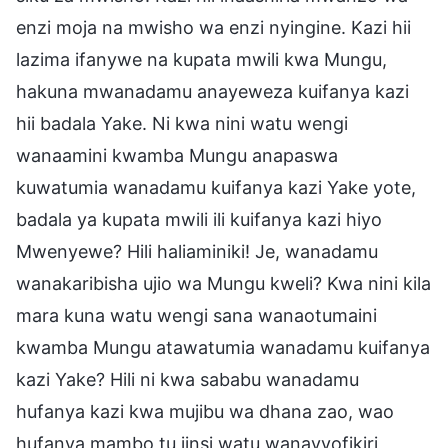
enzi moja na mwisho wa enzi nyingine. Kazi hii
lazima ifanywe na kupata mwili kwa Mungu,
hakuna mwanadamu anayeweza kuifanya kazi
hii badala Yake. Ni kwa nini watu wengi
wanaamini kwamba Mungu anapaswa
kuwatumia wanadamu kuifanya kazi Yake yote,
badala ya kupata mwili ili kuifanya kazi hiyo
Mwenyewe? Hili haliaminiki! Je, wanadamu
wanakaribisha ujio wa Mungu kweli? Kwa nini kila
mara kuna watu wengi sana wanaotumaini
kwamba Mungu atawatumia wanadamu kuifanya
kazi Yake? Hili ni kwa sababu wanadamu
hufanya kazi kwa mujibu wa dhana zao, wao
hufanya mambo tu jinsi watu wanavyofikiri