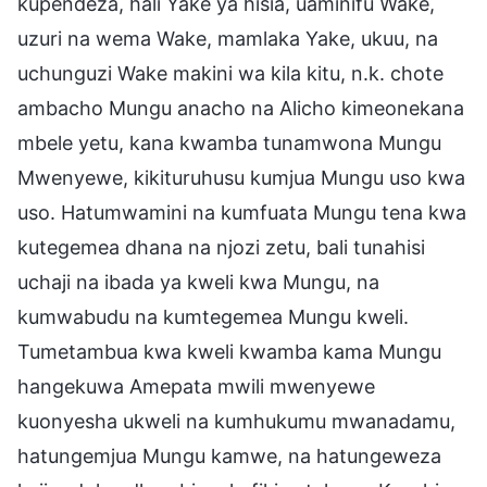
kupendeza, hali Yake ya hisia, uaminifu Wake,
uzuri na wema Wake, mamlaka Yake, ukuu, na
uchunguzi Wake makini wa kila kitu, n.k. chote
ambacho Mungu anacho na Alicho kimeonekana
mbele yetu, kana kwamba tunamwona Mungu
Mwenyewe, kikituruhusu kumjua Mungu uso kwa
uso. Hatumwamini na kumfuata Mungu tena kwa
kutegemea dhana na njozi zetu, bali tunahisi
uchaji na ibada ya kweli kwa Mungu, na
kumwabudu na kumtegemea Mungu kweli.
Tumetambua kwa kweli kwamba kama Mungu
hangekuwa Amepata mwili mwenyewe
kuonyesha ukweli na kumhukumu mwanadamu,
hatungemjua Mungu kamwe, na hatungeweza