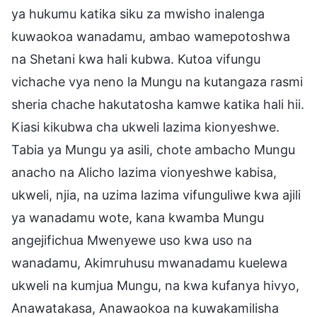
ya hukumu katika siku za mwisho inalenga
kuwaokoa wanadamu, ambao wamepotoshwa
na Shetani kwa hali kubwa. Kutoa vifungu
vichache vya neno la Mungu na kutangaza rasmi
sheria chache hakutatosha kamwe katika hali hii.
Kiasi kikubwa cha ukweli lazima kionyeshwe.
Tabia ya Mungu ya asili, chote ambacho Mungu
anacho na Alicho lazima vionyeshwe kabisa,
ukweli, njia, na uzima lazima vifunguliwe kwa ajili
ya wanadamu wote, kana kwamba Mungu
angejifichua Mwenyewe uso kwa uso na
wanadamu, Akimruhusu mwanadamu kuelewa
ukweli na kumjua Mungu, na kwa kufanya hivyo,
Anawatakasa, Anawaokoa na kuwakamilisha