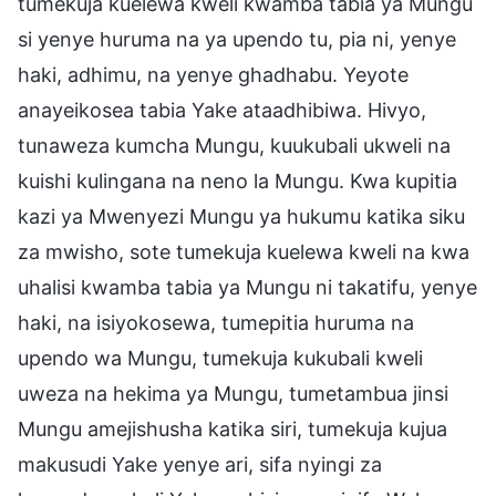
tumekuja kuelewa kweli kwamba tabia ya Mungu
si yenye huruma na ya upendo tu, pia ni, yenye
haki, adhimu, na yenye ghadhabu. Yeyote
anayeikosea tabia Yake ataadhibiwa. Hivyo,
tunaweza kumcha Mungu, kuukubali ukweli na
kuishi kulingana na neno la Mungu. Kwa kupitia
kazi ya Mwenyezi Mungu ya hukumu katika siku
za mwisho, sote tumekuja kuelewa kweli na kwa
uhalisi kwamba tabia ya Mungu ni takatifu, yenye
haki, na isiyokosewa, tumepitia huruma na
upendo wa Mungu, tumekuja kukubali kweli
uweza na hekima ya Mungu, tumetambua jinsi
Mungu amejishusha katika siri, tumekuja kujua
makusudi Yake yenye ari, sifa nyingi za