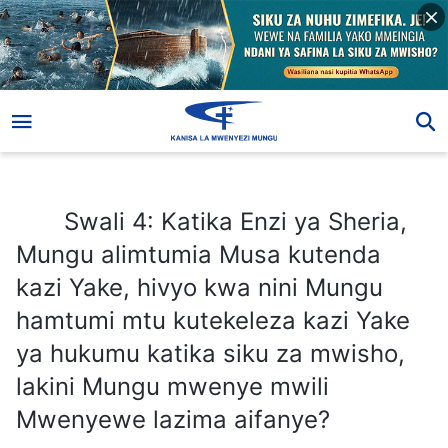
Swali 4: Katika Enzi ya Sheria, Mungu alimtumia Musa kutenda kazi Yake, hivyo kwa nini Mungu hamtumi mtu kutekeleza kazi Yake ya hukumu katika siku za mwisho, lakini Mungu mwenye mwili Mwenyewe lazima aifanye?
Swali 4: Katika Enzi ya Sheria,
Mungu alimtumia Musa kutenda
kazi Yake, hivyo kwa nini Mungu
hamtumi mtu kutekeleza kazi Yake
ya hukumu katika siku za mwisho,
lakini Mungu mwenye mwili
Mwenyewe lazima aifanye?