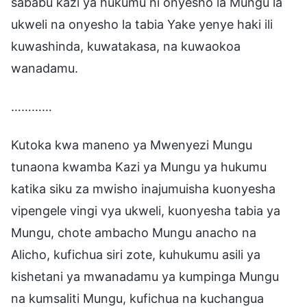
sababu kazi ya hukumu ni onyesho la Mungu la
ukweli na onyesho la tabia Yake yenye haki ili
kuwashinda, kuwatakasa, na kuwaokoa
wanadamu.
…………
Kutoka kwa maneno ya Mwenyezi Mungu
tunaona kwamba Kazi ya Mungu ya hukumu
katika siku za mwisho inajumuisha kuonyesha
vipengele vingi vya ukweli, kuonyesha tabia ya
Mungu, chote ambacho Mungu anacho na
Alicho, kufichua siri zote, kuhukumu asili ya
kishetani ya mwanadamu ya kumpinga Mungu
na kumsaliti Mungu, kufichua na kuchangua