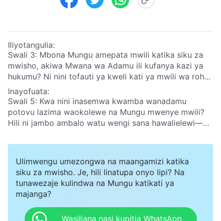
Iliyotangulia:
Swali 3: Mbona Mungu amepata mwili katika siku za
mwisho, akiwa Mwana wa Adamu ili kufanya kazi ya
hukumu? Ni nini tofauti ya kweli kati ya mwili wa roho
wa Bwana Yesu kufufuliwa kutoka kwa kifo na Mwana
Inayofuata:
wa Adamu mwenye mwili? Hili ni suala ambalo
Swali 5: Kwa nini inasemwa kwamba wanadamu
hatulielewi—tafadhali shiriki ushirika kuhusu hili.
potovu lazima waokolewe na Mungu mwenye mwili?
Hili ni jambo ambalo watu wengi sana hawalielewi—
tafadhali shiriki ushirika kuhusu hili.
Ulimwengu umezongwa na maangamizi katika
siku za mwisho. Je, hili linatupa onyo lipi? Na
tunawezaje kulindwa na Mungu katikati ya
majanga?
Wasiliana nasi kupitia WhatsApp