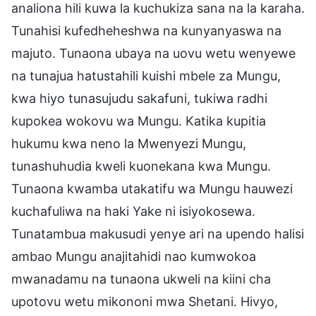
analiona hili kuwa la kuchukiza sana na la karaha.
Tunahisi kufedheheshwa na kunyanyaswa na
majuto. Tunaona ubaya na uovu wetu wenyewe
na tunajua hatustahili kuishi mbele za Mungu,
kwa hiyo tunasujudu sakafuni, tukiwa radhi
kupokea wokovu wa Mungu. Katika kupitia
hukumu kwa neno la Mwenyezi Mungu,
tunashuhudia kweli kuonekana kwa Mungu.
Tunaona kwamba utakatifu wa Mungu hauwezi
kuchafuliwa na haki Yake ni isiyokosewa.
Tunatambua makusudi yenye ari na upendo halisi
ambao Mungu anajitahidi nao kumwokoa
mwanadamu na tunaona ukweli na kiini cha
upotovu wetu mikononi mwa Shetani. Hivyo,