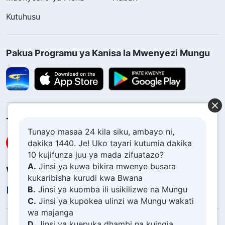
Kutuhusu
Pakua Programu ya Kanisa la Mwenyezi Mungu
Tufuate
Tunayo masaa 24 kila siku, ambayo ni,
dakika 1440. Je! Uko tayari kutumia dakika
10 kujifunza juu ya mada zifuatazo?
A.
Jinsi ya kuwa bikira mwenye busara
Wasiliana Nasi
kukaribisha kurudi kwa Bwana
B.
Jinsi ya kuomba ili usikilizwe na Mungu
contact.sw@kingdomsalvation.org
C.
Jinsi ya kupokea ulinzi wa Mungu wakati
wa majanga
D.
Jinsi ya kuepuka dhambi na kuingia