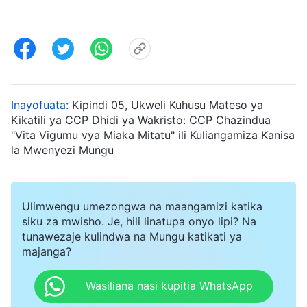
Inayofuata:
Kipindi 05, Ukweli Kuhusu Mateso ya
Kikatili ya CCP Dhidi ya Wakristo: CCP Chazindua
"Vita Vigumu vya Miaka Mitatu" ili Kuliangamiza Kanisa
la Mwenyezi Mungu
Ulimwengu umezongwa na maangamizi katika
siku za mwisho. Je, hili linatupa onyo lipi? Na
tunawezaje kulindwa na Mungu katikati ya
majanga?
Wasiliana nasi kupitia WhatsApp