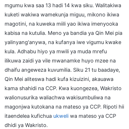
mgumu kwa saa 13 hadi 14 kwa siku. Walitakiwa
kuketi wakiwa wamekunja miguu, mikono ikiwa
magotini, na kuweka miili yao ikiwa imenyooka
kabisa na kutulia. Meno ya bandia ya Qin Mei pia
yalinyang'anywa, na kufanya iwe vigumu kwake
kula. Adhabu hiyo ya mwili ya muda mrefu
ilikuwa zaidi ya vile mwanamke huyo mzee na
dhaifu angeweza kuvumilia. Siku 21 tu baadaye,
Qin Mei aliteswa hadi kufa kizuizini, akauawa
kama shahidi na CCP. Kwa kuongezea, Wakristo
walionusurika waliachwa wakisumbuliwa na
magonjwa kutokana na mateso ya CCP. Ripoti hii
itaendelea kufichua
ukweli
wa mateso ya CCP
dhidi ya Wakristo.