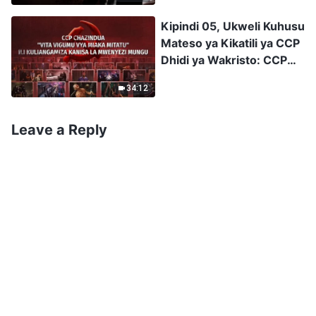
Mateso ya Kikatili ya CCP
Dhidi ya Wakristo
Kipindi 05, Ukweli Kuhusu
(Sehemu ya 3)
Mateso ya Kikatili ya CCP
Dhidi ya Wakristo: CCP
Chazindua "Vita Vigumu
34:12
vya Miaka Mitatu" ili
Kuliangamiza Kanisa la
Mwenyezi Mungu
Leave a Reply