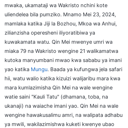
mwaka, ukamataji wa Wakristo nchini kote
uliendelea bila pumziko. Mnamo Mei 23, 2024,
mamlaka katika Jiji la Bozhou, Mkoa wa Anhui,
zilianzisha operesheni iliyoratibiwa ya
kuwakamata watu. Qin Mei mwenye umri wa
miaka 79 na Wakristo wengine 21 walikamatwa
kutoka manyumbani mwao kwa sababu ya imani
yao katika
Mungu
. Baada ya kufungwa jela safari
hii, watu walio katika kizuizi walijaribu mara kwa
mara kumlazimisha Qin Mei na wale wengine
watie saini "Kauli Tatu" (dhamana, toba, na
ukanaji) na waiache imani yao. Qin Mei na wale
wengine hawakusalimu amri, na walipata adhabu
ya mwili, wakilazimishwa kuketi kwenye ubao