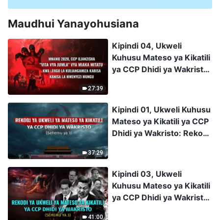
Maudhui Yanayohusiana
Kipindi 04, Ukweli
Kuhusu Mateso ya Kikatili
ya CCP Dhidi ya Wakristo:
Mnamo 2020, CCP
27:39
Ilianzisha "Vita vya Jumla"
vya Miaka Mitatu kwa
Kipindi 01, Ukweli Kuhusu
Lengo la Kuliangamiza
Mateso ya Kikatili ya CCP
Kabisa Kanisa la
Dhidi ya Wakristo: Rekodi
Mwenyezi Mungu
ya Ukweli ya Mateso ya
37:29
Kikatili ya CCP Dhidi ya
Wakristo (Sehemu ya 1)
Kipindi 03, Ukweli
Kuhusu Mateso ya Kikatili
ya CCP Dhidi ya Wakristo:
Rekodi ya Ukweli ya
41:00