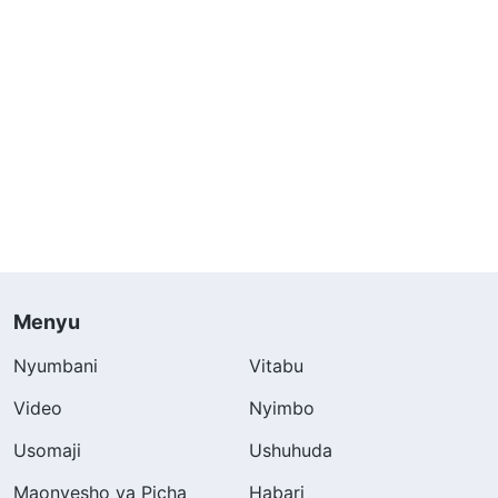
Menyu
Nyumbani
Vitabu
Video
Nyimbo
Usomaji
Ushuhuda
Maonyesho ya Picha
Habari