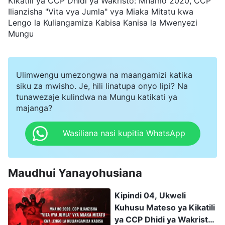
Kikatili ya CCP Dhidi ya Wakristo: Mnamo 2020, CCP
Ilianzisha "Vita vya Jumla" vya Miaka Mitatu kwa
Lengo la Kuliangamiza Kabisa Kanisa la Mwenyezi
Mungu
Ulimwengu umezongwa na maangamizi katika
siku za mwisho. Je, hili linatupa onyo lipi? Na
tunawezaje kulindwa na Mungu katikati ya
majanga?
Wasiliana nasi kupitia WhatsApp
Maudhui Yanayohusiana
Kipindi 04, Ukweli
Kuhusu Mateso ya Kikatili
ya CCP Dhidi ya Wakristo: