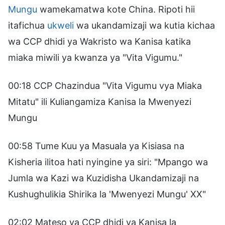
Mungu
wamekamatwa kote China. Ripoti hii
itafichua
ukweli
wa ukandamizaji wa kutia kichaa
wa CCP dhidi ya Wakristo wa Kanisa katika
miaka miwili ya kwanza ya "Vita Vigumu."
00:18 CCP Chazindua "Vita Vigumu vya Miaka
Mitatu" ili Kuliangamiza Kanisa la Mwenyezi
Mungu
00:58 Tume Kuu ya Masuala ya Kisiasa na
Kisheria ilitoa hati nyingine ya siri: "Mpango wa
Jumla wa Kazi wa Kuzidisha Ukandamizaji na
Kushughulikia Shirika la 'Mwenyezi Mungu' XX"
02:02 Mateso ya CCP dhidi ya Kanisa la