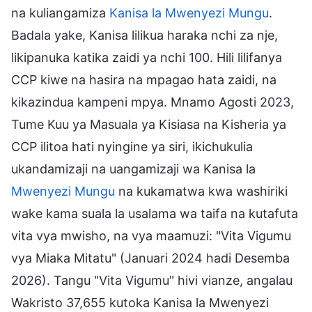
na kuliangamiza
Kanisa la Mwenyezi Mungu
.
Badala yake, Kanisa lilikua haraka nchi za nje,
likipanuka katika zaidi ya nchi 100. Hili lilifanya
CCP kiwe na hasira na mpagao hata zaidi, na
kikazindua kampeni mpya. Mnamo Agosti 2023,
Tume Kuu ya Masuala ya Kisiasa na Kisheria ya
CCP ilitoa hati nyingine ya siri, ikichukulia
ukandamizaji na uangamizaji wa Kanisa la
Mwenyezi Mungu
na kukamatwa kwa washiriki
wake kama suala la usalama wa taifa na kutafuta
vita vya mwisho, na vya maamuzi: "Vita Vigumu
vya Miaka Mitatu" (Januari 2024 hadi Desemba
2026). Tangu "Vita Vigumu" hivi vianze, angalau
Wakristo 37,655 kutoka Kanisa la Mwenyezi