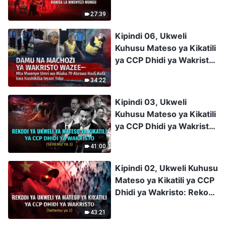
Mnamo 2020, CCP
27:39
Ilianzisha "Vita vya Jumla"
vya Miaka Mitatu kwa
Kipindi 06, Ukweli
Lengo la Kuliangamiza
Kuhusu Mateso ya Kikatili
Kabisa Kanisa la
ya CCP Dhidi ya Wakristo:
Mwenyezi Mungu
Damu na Machozi ya
34:22
Wakristo Wazee—Mtu
Mwenye Umri wa Miaka
Kipindi 03, Ukweli
79 Ateswa Hadi Kufa kwa
Kuhusu Mateso ya Kikatili
Kushikilia Imani Yake
ya CCP Dhidi ya Wakristo:
Rekodi ya Ukweli ya
41:00
Mateso ya Kikatili ya CCP
Dhidi ya Wakristo
Kipindi 02, Ukweli Kuhusu
(Sehemu ya 3)
Mateso ya Kikatili ya CCP
Dhidi ya Wakristo: Rekodi
ya Ukweli ya Mateso ya
43:21
Kikatili ya CCP Dhidi ya