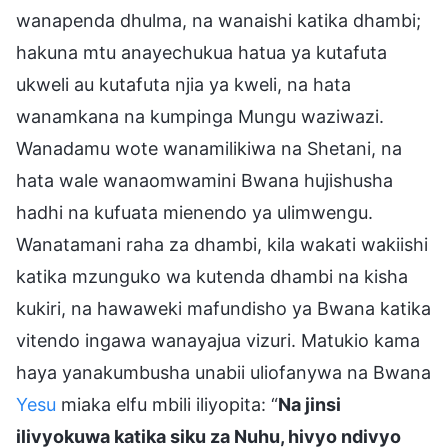
wanapenda dhulma, na wanaishi katika dhambi;
hakuna mtu anayechukua hatua ya kutafuta
ukweli au kutafuta njia ya kweli, na hata
wanamkana na kumpinga Mungu waziwazi.
Wanadamu wote wanamilikiwa na Shetani, na
hata wale wanaomwamini Bwana hujishusha
hadhi na kufuata mienendo ya ulimwengu.
Wanatamani raha za dhambi, kila wakati wakiishi
katika mzunguko wa kutenda dhambi na kisha
kukiri, na hawaweki mafundisho ya Bwana katika
vitendo ingawa wanayajua vizuri. Matukio kama
haya yanakumbusha unabii uliofanywa na Bwana
Yesu
miaka elfu mbili iliyopita: “
Na jinsi
ilivyokuwa katika siku za Nuhu, hivyo ndivyo