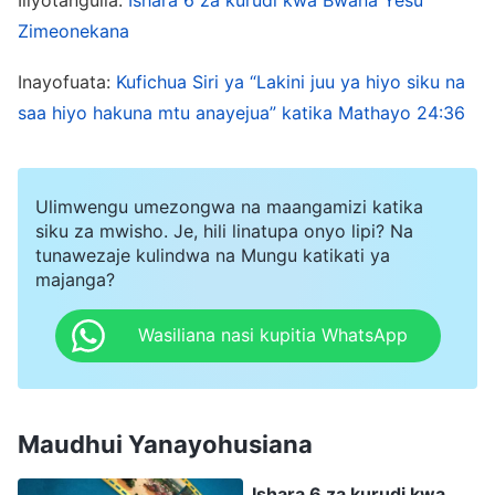
linathibitisha kuwa Bwana atakuja kimya kimya
Zimeonekana
na kwa siri, na kwamba hili litatokea bila
Inayofuata:
Kufichua Siri ya “Lakini juu ya hiyo siku na
ufahamu wa mtu yeyote. Mistari hii pia inataja
saa hiyo hakuna mtu anayejua” katika Mathayo 24:36
“ujio wa Mwana wa Adamu” na “atakapokuja
Mwana wa Adamu” na marejeleo yoyote ya
“Mwana wa Adamu” yanamaanisha Mungu
Ulimwengu umezongwa na maangamizi katika
siku za mwisho. Je, hili linatupa onyo lipi? Na
mwenye mwili. Ni Yule tu aliyezaliwa kutoka kwa
tunawezaje kulindwa na Mungu katikati ya
mwanadamu na aliye na ubinadamu wa kawaida
majanga?
ndiye anayeweza kuitwa “Mwana wa Adamu”;
Wasiliana nasi kupitia WhatsApp
Bwana angekuja katika umbo la mwili Wake wa
kiroho baada ya kufufuka Kwake, basi asingeitwa
“Mwana wa Adamu.” Kwa hivyo, hili linaonyesha
Maudhui Yanayohusiana
kuwa katika siku za mwisho, Bwana anarudi
katika mwili kufanya kazi miongoni mwa
Ishara 6 za kurudi kwa