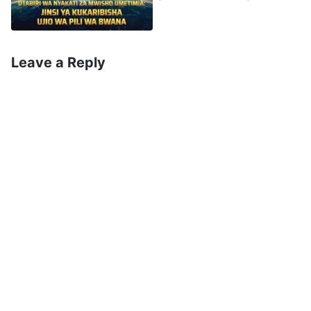
mpango katika kazi Yake. Kwanza Mungu
wa Bwana
anapata mwili na kuja kwa siri kufanya kazi Yake
kumwokoa mwanadamu, na kisha Anaonekana
Leave a Reply
wazi kwa wote, Akiwa juu ya wingu, kuwatuza
wema na kuwaadhibu waovu.
Bwana Anakuja Kufanya Kazi Gani
katika Siku za Mwisho?
Kwa nini Mungu anakuja kwa siri kwanza? Hili
linahusu kazi ambayo Mungu anafanya
Anapoonekana katika siku ya mwisho. Hebu
tusome vifungu hivi kutoka katika Biblia: “
Kwa
maana muda umekuja ambao lazima
hukumu
ianze katika nyumba ya Mungu
”
.
(1 Petro 4:17)