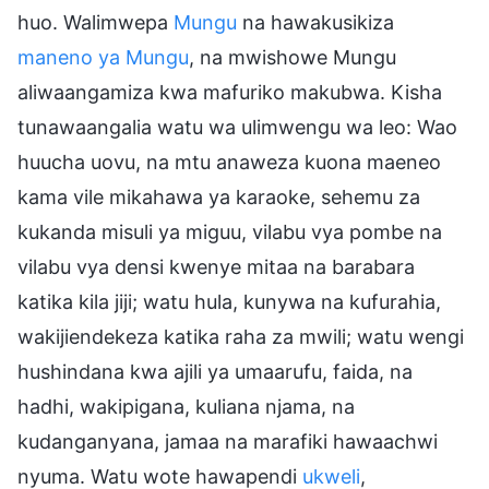
huo. Walimwepa
Mungu
na hawakusikiza
maneno ya Mungu
, na mwishowe Mungu
aliwaangamiza kwa mafuriko makubwa. Kisha
tunawaangalia watu wa ulimwengu wa leo: Wao
huucha uovu, na mtu anaweza kuona maeneo
kama vile mikahawa ya karaoke, sehemu za
kukanda misuli ya miguu, vilabu vya pombe na
vilabu vya densi kwenye mitaa na barabara
katika kila jiji; watu hula, kunywa na kufurahia,
wakijiendekeza katika raha za mwili; watu wengi
hushindana kwa ajili ya umaarufu, faida, na
hadhi, wakipigana, kuliana njama, na
kudanganyana, jamaa na marafiki hawaachwi
nyuma. Watu wote hawapendi
ukweli
,