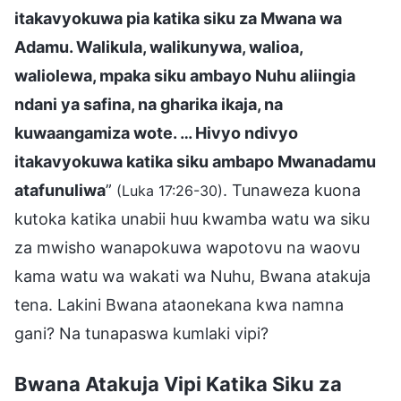
itakavyokuwa pia katika siku za Mwana wa
Adamu. Walikula, walikunywa, walioa,
waliolewa, mpaka siku ambayo Nuhu aliingia
ndani ya safina, na gharika ikaja, na
kuwaangamiza wote. … Hivyo ndivyo
itakavyokuwa katika siku ambapo Mwanadamu
atafunuliwa
”
. Tunaweza kuona
(Luka 17:26-30)
kutoka katika unabii huu kwamba watu wa siku
za mwisho wanapokuwa wapotovu na waovu
kama watu wa wakati wa Nuhu, Bwana atakuja
tena. Lakini Bwana ataonekana kwa namna
gani? Na tunapaswa kumlaki vipi?
Bwana Atakuja Vipi Katika Siku za