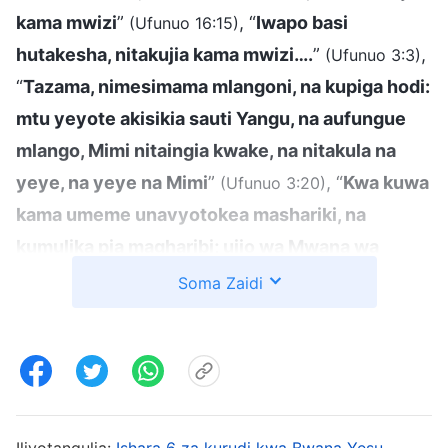
kama mwizi
”
, “
Iwapo basi
(Ufunuo 16:15)
hutakesha, nitakujia kama mwizi….
”
,
(Ufunuo 3:3)
“
Tazama, nimesimama mlangoni, na kupiga hodi:
mtu yeyote akisikia sauti Yangu, na aufungue
mlango, Mimi nitaingia kwake, na nitakula na
yeye, na yeye na Mimi
”
, “
Kwa kuwa
(Ufunuo 3:20)
kama umeme unavyotokea mashariki, na
kumulika pia magharibi; ujio wa Mwana wa
Adamu utakawa hivyo pia
”
, na
(Mathayo 24:27)
Soma Zaidi
“
Nanyi jiwekeni tayari, kwa kuwa saa
msiyodhani ndipo atakapokuja Mwana wa
Adamu
”
. Unabii huu unataja
(Mathayo 24:44)
Bwana kurudi “kama mwizi,” na kwamba
“nimesimama mlangoni na kupiga hodi.” Hili
Iliyotangulia:
Ishara 6 za kurudi kwa Bwana Yesu