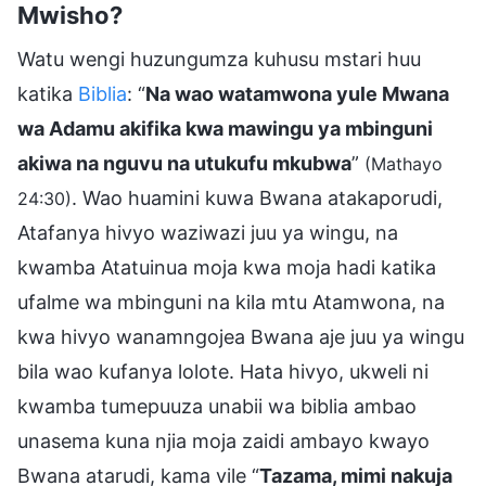
Mwisho?
Watu wengi huzungumza kuhusu mstari huu
katika
Biblia
: “
Na wao watamwona yule Mwana
wa Adamu akifika kwa mawingu ya mbinguni
akiwa na nguvu na utukufu mkubwa
”
(Mathayo
. Wao huamini kuwa Bwana atakaporudi,
24:30)
Atafanya hivyo waziwazi juu ya wingu, na
kwamba Atatuinua moja kwa moja hadi katika
ufalme wa mbinguni na kila mtu Atamwona, na
kwa hivyo wanamngojea Bwana aje juu ya wingu
bila wao kufanya lolote. Hata hivyo, ukweli ni
kwamba tumepuuza unabii wa biblia ambao
unasema kuna njia moja zaidi ambayo kwayo
Bwana atarudi, kama vile “
Tazama, mimi nakuja