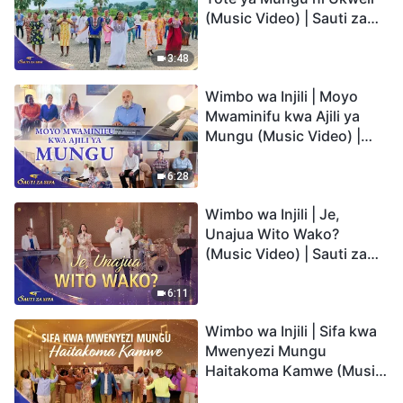
(Music Video) | Sauti za
Sifa 2026
3:48
Wimbo wa Injili | Moyo
Mwaminifu kwa Ajili ya
Mungu (Music Video) |
Sauti za Sifa 2026
6:28
Wimbo wa Injili | Je,
Unajua Wito Wako?
(Music Video) | Sauti za
Sifa 2026
6:11
Wimbo wa Injili | Sifa kwa
Mwenyezi Mungu
Haitakoma Kamwe (Music
Video) | Sauti za Sifa 2026