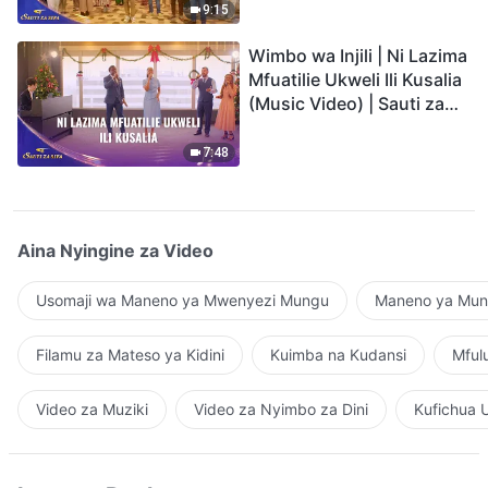
9:15
Wimbo wa Injili | Ni Lazima
Mfuatilie Ukweli Ili Kusalia
(Music Video) | Sauti za
Sifa 2026
7:48
Aina Nyingine za Video
Usomaji wa Maneno ya Mwenyezi Mungu
Maneno ya Mung
Filamu za Mateso ya Kidini
Kuimba na Kudansi
Mful
Video za Muziki
Video za Nyimbo za Dini
Kufichua 