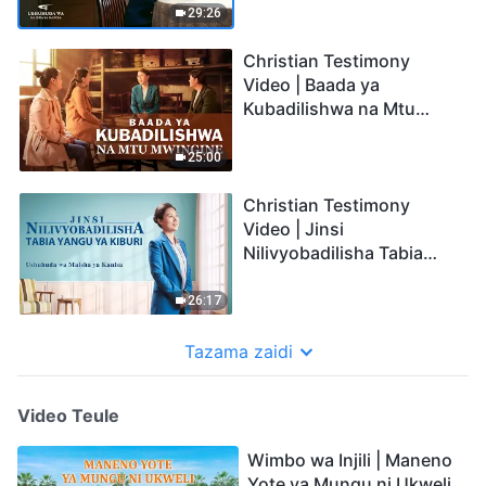
29:26
Christian Testimony
Video | Baada ya
Kubadilishwa na Mtu
Mwingine (Swahili
Subtitles)
25:00
Christian Testimony
Video | Jinsi
Nilivyobadilisha Tabia
Yangu ya Kiburi (Swahili
Subtitles)
26:17
Tazama zaidi
Video Teule
Wimbo wa Injili | Maneno
Yote ya Mungu ni Ukweli