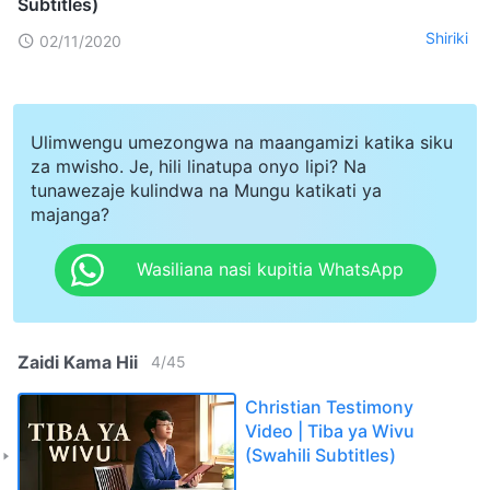
Subtitles)
Shiriki
02/11/2020
Ulimwengu umezongwa na maangamizi katika siku
za mwisho. Je, hili linatupa onyo lipi? Na
tunawezaje kulindwa na Mungu katikati ya
majanga?
Wasiliana nasi kupitia WhatsApp
Zaidi Kama Hii
4
/
45
Christian Testimony
Video | Tiba ya Wivu
(Swahili Subtitles)