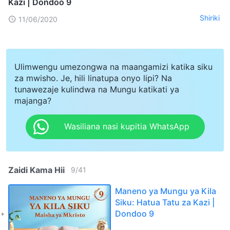
Kazi | Dondoo 9
Shiriki
11/06/2020
Ulimwengu umezongwa na maangamizi katika siku
za mwisho. Je, hili linatupa onyo lipi? Na
tunawezaje kulindwa na Mungu katikati ya
majanga?
Wasiliana nasi kupitia WhatsApp
Zaidi Kama Hii
9
/
41
Maneno ya Mungu ya Kila
Siku: Hatua Tatu za Kazi |
Dondoo 9