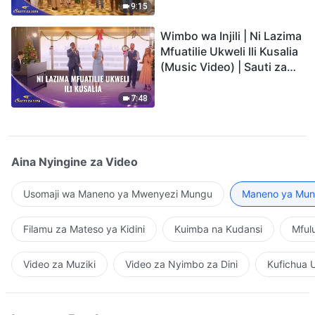
9:15
Wimbo wa Injili | Ni Lazima
Mfuatilie Ukweli Ili Kusalia
(Music Video) | Sauti za
Sifa 2026
7:48
Aina Nyingine za Video
Usomaji wa Maneno ya Mwenyezi Mungu
Maneno ya Mung
Filamu za Mateso ya Kidini
Kuimba na Kudansi
Mful
Video za Muziki
Video za Nyimbo za Dini
Kufichua 