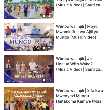
(Music Video) | Sauti za
Sifa 2026
3:48
Wimbo wa Injili | Moyo
Mwaminifu kwa Ajili ya
Mungu (Music Video) |
Sauti za Sifa 2026
6:28
Wimbo wa Injili | Je,
Unajua Wito Wako?
(Music Video) | Sauti za
Sifa 2026
6:11
Wimbo wa Injili | Sifa kwa
Mwenyezi Mungu
Haitakoma Kamwe (Music
Video) | Sauti za Sifa 2026