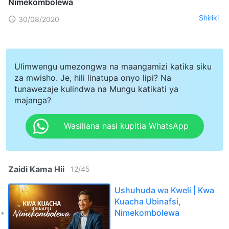
Nimekombolewa
Shiriki
30/08/2020
Ulimwengu umezongwa na maangamizi katika siku
za mwisho. Je, hili linatupa onyo lipi? Na
tunawezaje kulindwa na Mungu katikati ya
majanga?
Wasiliana nasi kupitia WhatsApp
Zaidi Kama Hii
12
/
45
Ushuhuda wa Kweli | Kwa
Kuacha Ubinafsi,
Nimekombolewa