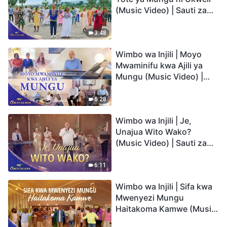
(Music Video) | Sauti za
Sifa 2026
3:48
Wimbo wa Injili | Moyo
Mwaminifu kwa Ajili ya
Mungu (Music Video) |
Sauti za Sifa 2026
6:28
Wimbo wa Injili | Je,
Unajua Wito Wako?
(Music Video) | Sauti za
Sifa 2026
6:11
Wimbo wa Injili | Sifa kwa
Mwenyezi Mungu
Haitakoma Kamwe (Music
Video) | Sauti za Sifa 2026