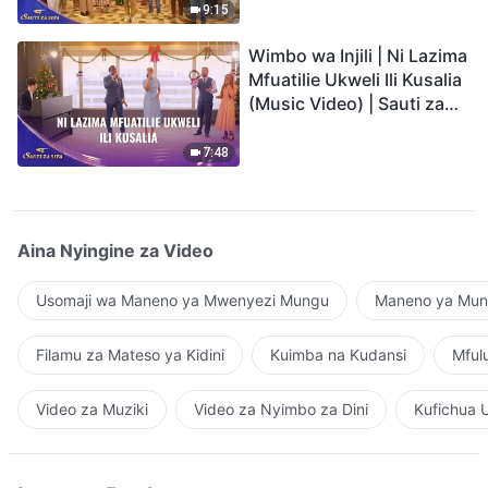
9:15
Wimbo wa Injili | Ni Lazima
Mfuatilie Ukweli Ili Kusalia
(Music Video) | Sauti za
Sifa 2026
7:48
Aina Nyingine za Video
Usomaji wa Maneno ya Mwenyezi Mungu
Maneno ya Mung
Filamu za Mateso ya Kidini
Kuimba na Kudansi
Mful
Video za Muziki
Video za Nyimbo za Dini
Kufichua 