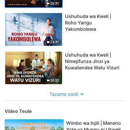
26:31
Ushuhuda wa Kweli |
Roho Yangu
Yakombolewa
24:31
Ushuhuda wa Kweli |
Nimejifunza Jinsi ya
Kuwatendea Watu Vizuri
20:22
Tazama zaidi
Video Teule
Wimbo wa Injili | Maneno
Yote ya Mungu ni Ukweli